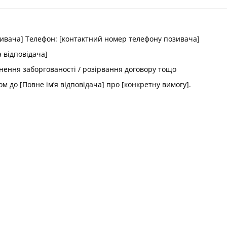
озивача] Телефон: [контактний номер телефону позивача]
а відповідача]
гнення заборгованості / розірвання договору тощо
ом до [Повне ім’я відповідача] про [конкретну вимогу].