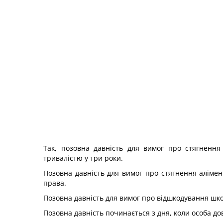
Так, позовна давність для вимог про стягнення 
тривалістю у три роки.
Позовна давність для вимог про стягнення алімен
права.
Позовна давність для вимог про відшкодування шко
Позовна давність починається з дня, коли особа до