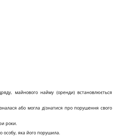
ідряду, майнового найму (оренди) встановлюється
ізналася або могла дізнатися про порушення свого
ри роки.
о особу, яка його порушила.