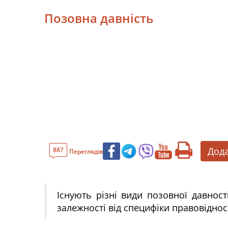
Позовна давність
Дода
887
Переглядів
Існують різні види позовної давнос
залежності від специфіки правовіднос