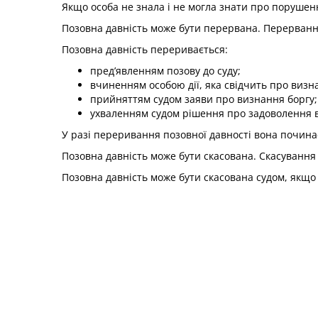
Якщо особа не знала і не могла знати про порушен
Позовна давність може бути перервана. Перервання
Позовна давність переривається:
пред’явленням позову до суду;
вчиненням особою дії, яка свідчить про визна
прийняттям судом заяви про визнання боргу;
ухваленням судом рішення про задоволення 
У разі переривання позовної давності вона починає
Позовна давність може бути скасована. Скасування 
Позовна давність може бути скасована судом, якщо 