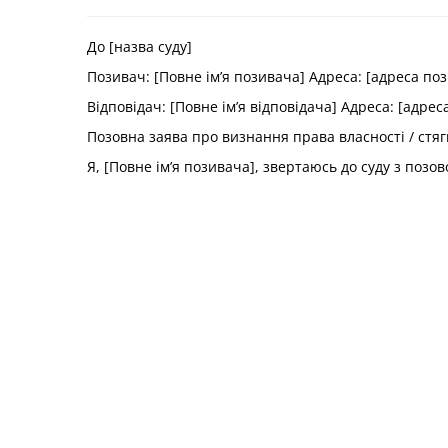
До [назва суду]
Позивач: [Повне ім’я позивача] Адреса: [адреса п
Відповідач: [Повне ім’я відповідача] Адреса: [адрес
Позовна заява про визнання права власності / стя
Я, [Повне ім’я позивача], звертаюсь до суду з позов