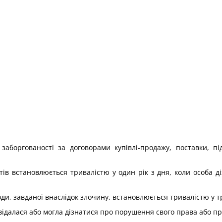
заборгованості за договорами купівлі-продажу, поставки, п
тів встановлюється тривалістю у один рік з дня, коли особа д
ди, завданої внаслідок злочину, встановлюється тривалістю у т
відалася або могла дізнатися про порушення свого права або пр