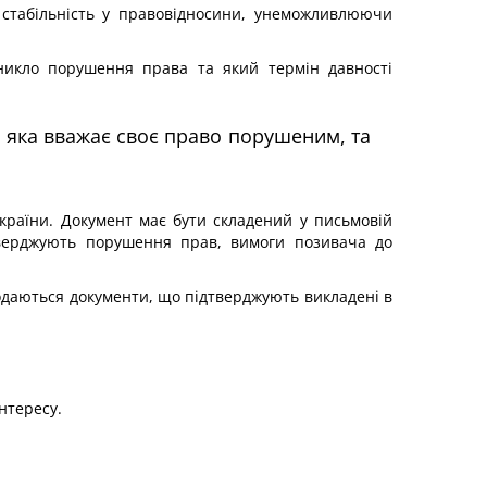
 стабільність у правовідносини, унеможливлюючи
иникло порушення права та який термін давності
, яка вважає своє право порушеним, та
раїни. Документ має бути складений у письмовій
ідтверджують порушення прав, вимоги позивача до
додаються документи, що підтверджують викладені в
нтересу.