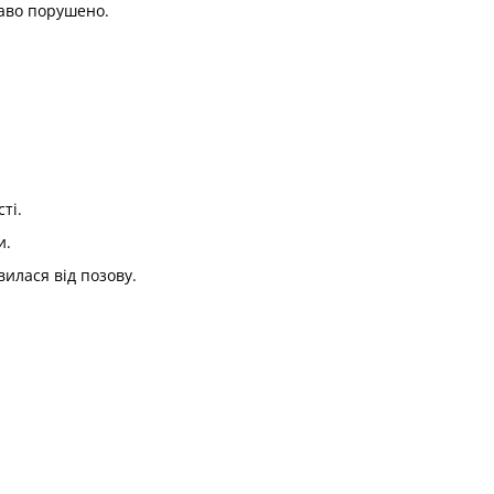
раво порушено.
ті.
и.
илася від позову.