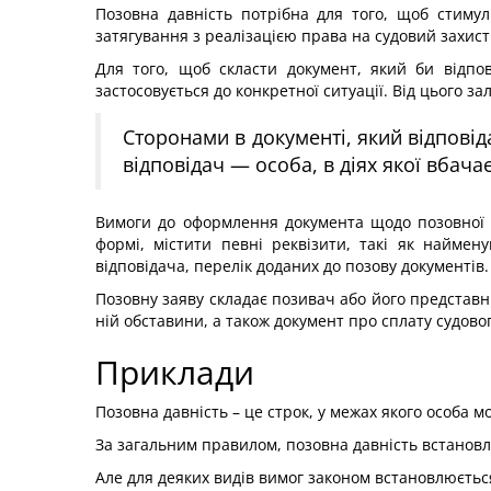
Позовна давність потрібна для того, щоб стиму
затягування з реалізацією права на судовий захист
Для того, щоб скласти документ, який би відпо
застосовується до конкретної ситуації. Від цього з
Сторонами в документі, який відповід
відповідач — особа, в діях якої вбач
Вимоги до оформлення документа щодо позовної 
формі, містити певні реквізити, такі як наймен
відповідача, перелік доданих до позову документів.
Позовну заяву складає позивач або його представн
ній обставини, а також документ про сплату судовог
Приклади
Позовна давність – це строк, у межах якого особа м
За загальним правилом, позовна давність встановл
Але для деяких видів вимог законом встановлюється