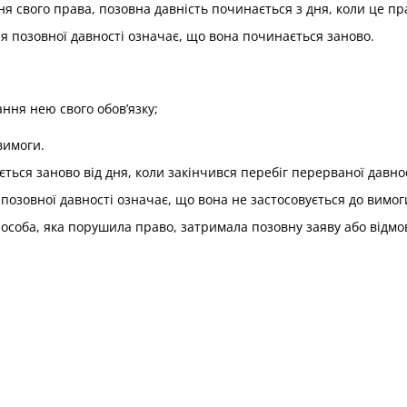
ня свого права, позовна давність починається з дня, коли це п
 позовної давності означає, що вона починається заново.
ння нею свого обов’язку;
вимоги.
ться заново від дня, коли закінчився перебіг перерваної давнос
позовної давності означає, що вона не застосовується до вимог
особа, яка порушила право, затримала позовну заяву або відмов