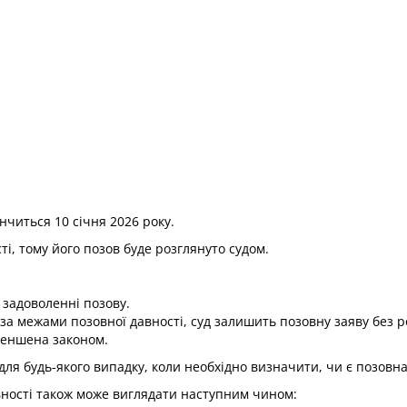
інчиться 10 січня 2026 року.
і, тому його позов буде розглянуто судом.
у задоволенні позову.
за межами позовної давності, суд залишить позовну заяву без р
меншена законом.
ля будь-якого випадку, коли необхідно визначити, чи є позовна
вності також може виглядати наступним чином: