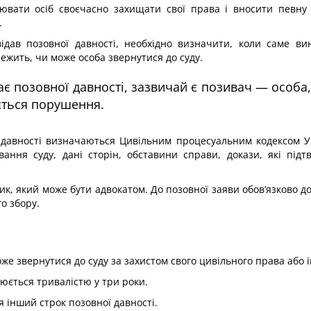
лювати осіб своєчасно захищати свої права і вносити певну
.
відав позовної давності, необхідно визначити, коли саме в
алежить, чи може особа звернутися до суду.
ає позовної давності, зазвичай є позивач — особа
ається порушення.
давності визначаються Цивільним процесуальним кодексом Ук
ування суду, дані сторін, обставини справи, докази, які п
ик, який може бути адвокатом. До позовної заяви обов’язково 
о збору.
оже звернутися до суду за захистом свого цивільного права або і
юється тривалістю у три роки.
 інший строк позовної давності.