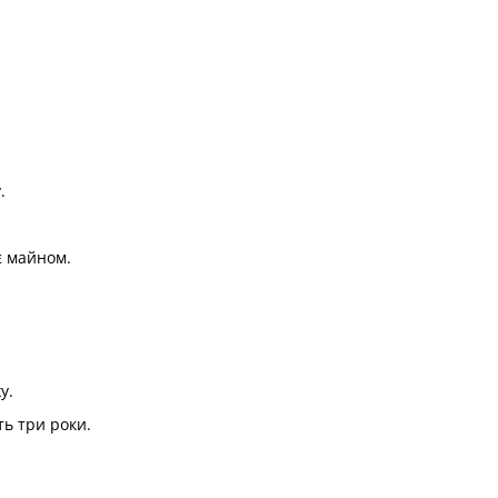
.
є майном.
у.
ть три роки.