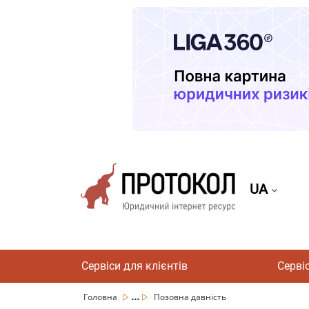
UA
Сервіси для клієнтів
Серві
...
Головна
Позовна давність