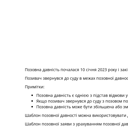
Позовна давність почалася 10 січня 2023 року і зак
Позивач звернувся до суду в межах позовної давност
Примітки:
Позовна давність є однією з підстав відмови 
Якщо позивач звернувся до суду з позовом по
Позовна давність може бути збільшена або з
Шаблон позовної давності можна використовувати д
Шаблон позовної заяви з урахуванням позовної да