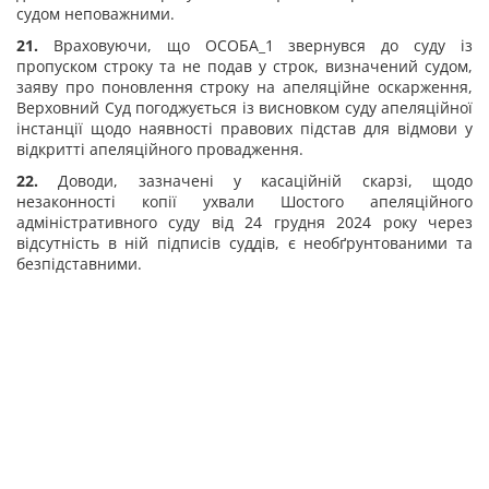
судом неповажними.
21.
Враховуючи, що ОСОБА_1 звернувся до суду із
пропуском строку та не подав у строк, визначений судом,
заяву про поновлення строку на апеляційне оскарження,
Верховний Суд погоджується із висновком суду апеляційної
інстанції щодо наявності правових підстав для відмови у
відкритті апеляційного провадження.
22.
Доводи, зазначені у касаційній скарзі, щодо
незаконності копії ухвали Шостого апеляційного
адміністративного суду від 24 грудня 2024 року через
відсутність в ній підписів суддів, є необґрунтованими та
безпідставними.