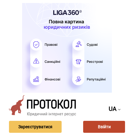
UA
Зареєструватися
Ввійти