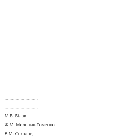
...........................
...........................
М.В. Білак
Ж.М. Мельник-Томенко
В.М. Соколов,