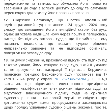
передчасними та такими, що обмежили його право на
звернення до суду в аспекті доступу до суду та слугували
перешкодою для захисту його права як позивача.
12.
Скаржник наголошує, що Шостий апеляційний
адміністративний суд постановив 24 грудня 2024 року
ухвалу про залишення його апеляційної скарги без руху,
однак ця ухвала надійшла йому через пошту в паперовому
вигляді без підпису автора - суддів, що її прийняли. Тому
позивач, вважаючи, що вказане судове рішення
неправильно завірене та не відповідає оригіналу,
повернув цю ухвалу до суду.
13.
На думку скаржника, враховуючи відсутність підпису під
текстом ухвали, йому невідомо склад суду, який її ухвалив
та не зрозуміло, хто насправді її підписав. Керуючись
правовою позицією Верховного Суду (постанова від 17
квітня 2024 року у справі
№ 757/34675/20-ц
), ОСОБА_1
зазначив, що підписання електронного примірника
рішення кваліфікованим електронним підписом судді за
відсутності власноручного підпису судді на оригіналі
судового рішення в паперовій формі не свідчить про
дотримання судом вимог процесуального законодавства
щодо порядку ухвалення судових рішень, зокрема, про те,