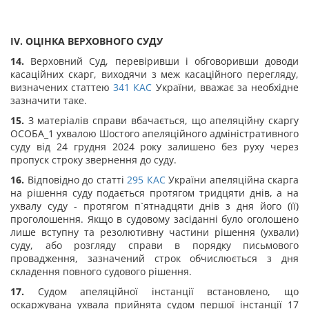
IV. ОЦІНКА ВЕРХОВНОГО СУДУ
14.
Верховний Суд, перевіривши і обговоривши доводи
касаційних скарг, виходячи з меж касаційного перегляду,
визначених статтею
341
КАС
України, вважає за необхідне
зазначити таке.
15.
З матеріалів справи вбачається, що апеляційну скаргу
ОСОБА_1 ухвалою Шостого апеляційного адміністративного
суду від 24 грудня 2024 року залишено без руху через
пропуск строку звернення до суду.
16.
Відповідно до статті
295
КАС
України апеляційна скарга
на рішення суду подається протягом тридцяти днів, а на
ухвалу суду - протягом п`ятнадцяти днів з дня його (її)
проголошення. Якщо в судовому засіданні було оголошено
лише вступну та резолютивну частини рішення (ухвали)
суду, або розгляду справи в порядку письмового
провадження, зазначений строк обчислюється з дня
складення повного судового рішення.
17.
Судом апеляційної інстанції встановлено, що
оскаржувана ухвала прийнята судом першої інстанції 17