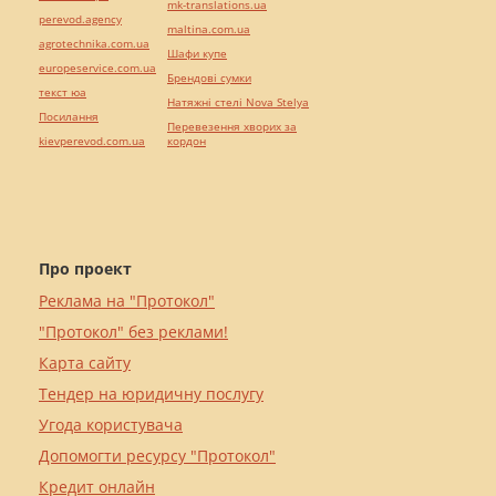
mk-translations.ua
perevod.agency
maltina.com.ua
agrotechnika.com.ua
Шафи купе
europeservice.com.ua
Брендові сумки
текст юа
Натяжні стелі Nova Stelya
Посилання
Перевезення хворих за
kievperevod.com.ua
кордон
Про проект
Реклама на "Протокол"
"Протокол" без реклами!
Карта сайту
Тендер на юридичну послугу
Угода користувача
Допомогти ресурсу "Протокол"
Кредит онлайн