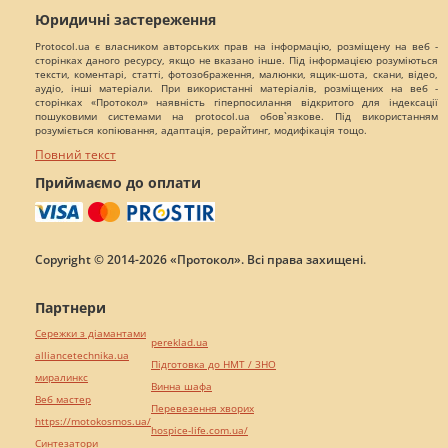
Юридичні застереження
Protocol.ua є власником авторських прав на інформацію, розміщену на веб -
сторінках даного ресурсу, якщо не вказано інше. Під інформацією розуміються
тексти, коментарі, статті, фотозображення, малюнки, ящик-шота, скани, відео,
аудіо, інші матеріали. При використанні матеріалів, розміщених на веб -
сторінках «Протокол» наявність гіперпосилання відкритого для індексації
пошуковими системами на protocol.ua обов`язкове. Під використанням
розуміється копіювання, адаптація, рерайтинг, модифікація тощо.
Повний текст
Приймаємо до оплати
Copyright © 2014-2026 «Протокол». Всі права захищені.
Партнери
Сережки з діамантами
pereklad.ua
alliancetechnika.ua
Підготовка до НМТ / ЗНО
миралинкс
Винна шафа
Веб мастер
Перевезення хворих
https://motokosmos.ua/
hospice-life.com.ua/
Синтезатори