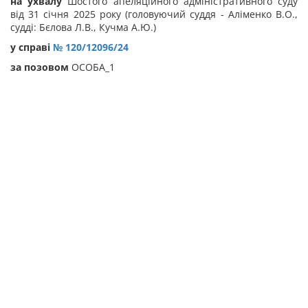
на ухвалу
Шостого апеляційного адміністративного суду
від 31 січня 2025 року (головуючий суддя - Аліменко В.О.,
судді: Бєлова Л.В., Кучма А.Ю.)
у справі
№ 120/12096/24
за позовом
ОСОБА_1