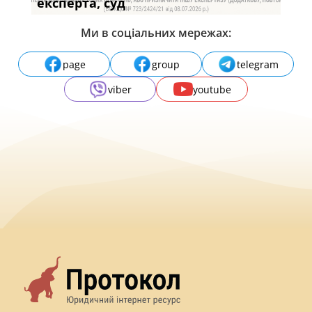
с
експерта, суд
вла
Ми в соціальних мережах:
page
group
telegram
viber
youtube