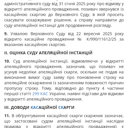
адміністративного суду від 31 січня 2025 року про відмову у
відкритті апеляційного провадження, позивач звернувся із
касаційною скаргою до Верховного Суду, в якій просить
скасувати оскаржуване рішення, а справу направити до
суду апеляційної інстанції для продовження розгляду.
9.
Ухвалою Верховного Суду від 22 вересня 2025 року
відкрито касаційне провадження № К/990/11612/25 за
вказаною касаційною скаргою.
II. ОЦІНКА СУДУ АПЕЛЯЦІЙНОЇ ІНСТАНЦІЙ
10.
Суд апеляційної інстанції, відмовляючи у відкритті
апеляційного провадження, зазначив, що позивач не
усунув недоліки апеляційної скарги, оскільки не подав на
виконання вимог суду заяву про поновлення строку на
апеляційне оскарження із зазначенням поважності причин
пропуску строку. Тому, відповідно до пункту 4 частини
першої статті
299
КАС
України, наявні підстави для відмови
у відкритті апеляційного провадження.
III. ДОВОДИ
КАС
АЦІЙНОЇ
СК
АРГИ
11.
В обґрунтування касаційної скарги
скаржник зазначає,
що застосовані судом апеляційної інстанції наслідки
(відмова у відкритті апеляційного провадження) є