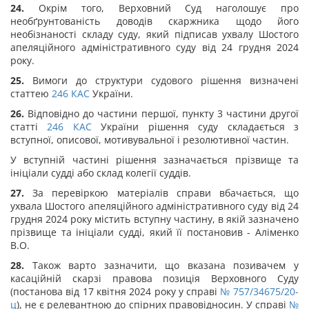
24.
Окрім того, Верховний Суд наголошує про
необґрунтованість доводів скаржника щодо його
необізнаності складу суду, який підписав ухвалу Шостого
апеляційного адміністративного суду від 24 грудня 2024
року.
25.
Вимоги до структури судового рішення визначені
статтею
246
КАС
України.
26.
Відповідно до частини першої, пункту 3 частини другої
статті
246
КАС
України рішення суду складається з
вступної, описової, мотивувальної і резолютивної частин.
У вступній частині рішення зазначається прізвище та
ініціали судді або склад колегії суддів.
27.
За перевіркою матеріалів справи вбачається, що
ухвала Шостого апеляційного адміністративного суду від 24
грудня 2024 року містить вступну частину, в якій зазначено
прізвище та ініціали судді, який її постановив - Аліменко
В.О.
28.
Також варто зазначити, що вказана позивачем у
касаційній скарзі правова позиція Верховного Суду
(постанова від 17 квітня 2024 року у справі
№ 757/34675/20-
ц
), не є релевантною до спірних правовідносин. У справі
№