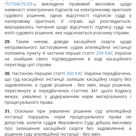
757/34675/20-ц
викладено правовий висновок щодо
наявності електронних підписів на електронному оригіналі
судового рішення, однак відсутності підписів судді у
паперовому оригіналі. У справі, що розглядається,
вирішувалось питання щодо відсутності підпису судді на
копії судового рішення, яке надсилається учаснику справи.
29.
Таким чином, доводи касаційної скарги щодо
неправильного застосування судом апеляційної інстанції
положень пункту 4 частини першої статті
299
КАС
України
не знайшли свого підтвердження в ході касаційного
перегляду цієї справи.
30.
Частиною першою статті
350
КАС
України передбачено,
що суд касаційної інстанції залишає касаційну скаргу без
задоволення, а судові рішення - без змін, якщо рішення,
переглянуте в передбачених статтею 341 цього Кодексу
межах, ухвалено з додержанням норм матеріального і
процесуального права.
31.
Оскільки при ухваленні рішення суд апеляційної
інстанції порушень норм процесуального права не
допустив, колегія суддів Верховного Суду дійшла висновку
про залишення касаційної скарги без задоволення, а
рішення суду апеляційної інстанції - без змін.