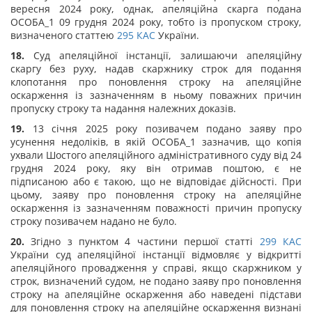
вересня 2024 року, однак, апеляційна скарга подана
ОСОБА_1 09 грудня 2024 року, тобто із пропуском строку,
визначеного статтею
295
КАС
України.
18.
Суд апеляційної інстанції, залишаючи апеляційну
скаргу без руху, надав скаржнику строк для подання
клопотання про поновлення строку на апеляційне
оскарження із зазначенням в ньому поважних причин
пропуску строку та надання належних доказів.
19.
13 січня 2025 року позивачем подано заяву про
усунення недоліків, в якій ОСОБА_1 зазначив, що копія
ухвали Шостого апеляційного адміністративного суду від 24
грудня 2024 року, яку він отримав поштою, є не
підписаною або є такою, що не відповідає дійсності. При
цьому, заяву про поновлення строку на апеляційне
оскарження із зазначенням поважності причин пропуску
строку позивачем надано не було.
20.
Згідно з пунктом 4 частини першої статті
299
КАС
України суд апеляційної інстанції відмовляє у відкритті
апеляційного провадження у справі, якщо скаржником у
строк, визначений судом, не подано заяву про поновлення
строку на апеляційне оскарження або наведені підстави
для поновлення строку на апеляційне оскарження визнані