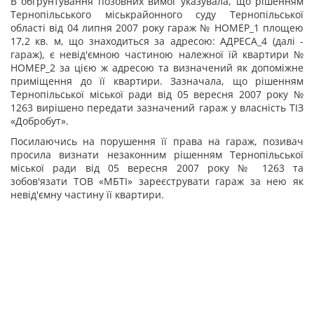
В обґрунтування позовних вимог указувала, що рішенням
Тернопільського міськрайонного суду Тернопільської
області від 04 липня 2007 року гараж № НОМЕР_1 площею
17,2 кв. м, що знаходиться за адресою: АДРЕСА_4 (далі -
гараж), є невід'ємною частиною належної їй квартири №
НОМЕР_2 за цією ж адресою та визначений як допоміжне
приміщення до її квартири. Зазначала, що рішенням
Тернопільської міської ради від 05 вересня 2007 року №
1263 вирішено передати зазначений гараж у власність ТІЗ
«Добробут».
Посилаючись на порушення її права на гараж, позивач
просила визнати незаконним рішенням Тернопільської
міської ради від 05 вересня 2007 року № 1263 та
зобов'язати ТОВ «МБТІ» зареєструвати гараж за нею як
невід'ємну частину її квартири.