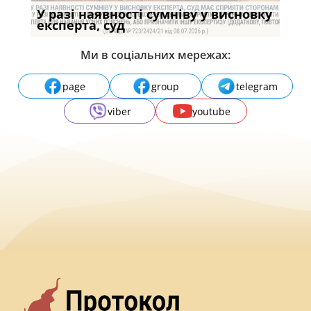
У разі наявності сумніву у висновку
Якщ
с
експерта, суд
вла
Ми в соціальних мережах:
page
group
telegram
viber
youtube