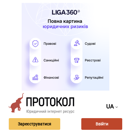
UA
Зареєструватися
Ввійти