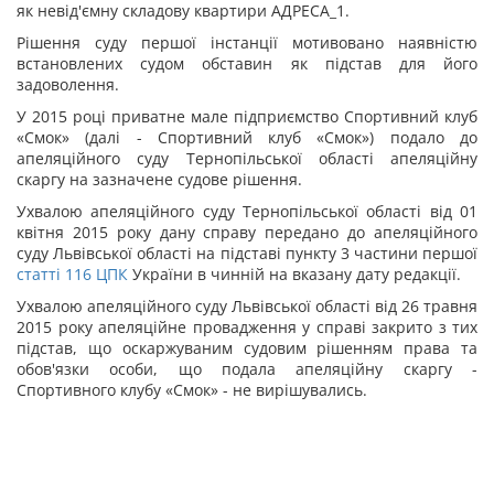
як невід'ємну складову квартири АДРЕСА_1.
Рішення суду першої інстанції мотивовано наявністю
встановлених судом обставин як підстав для його
задоволення.
У 2015 році приватне мале підприємство Спортивний клуб
«Смок» (далі - Спортивний клуб «Смок») подало до
апеляційного суду Тернопільської області апеляційну
скаргу на зазначене судове рішення.
Ухвалою апеляційного суду Тернопільської області від 01
квітня 2015 року дану справу передано до апеляційного
суду Львівської області на підставі пункту 3 частини першої
статті
116
ЦПК
України в чинній на вказану дату редакції.
Ухвалою апеляційного суду Львівської області від 26 травня
2015 року апеляційне провадження у справі закрито з тих
підстав, що оскаржуваним судовим рішенням права та
обов'язки особи, що подала апеляційну скаргу -
Спортивного клубу «Смок» - не вирішувались.