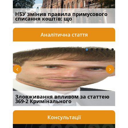
НБУ змінив правила примусового
Якщ
списання коштів: що
від
Аналітична стаття
2026-08-04
20
Зловживання впливом за статтею
Пер
369-2 Кримінального
інш
Консультації