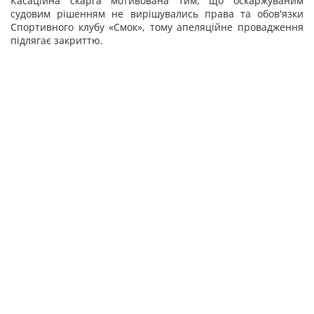
Касаційна скарга мотивована тим, що оскаржуваним
судовим рішенням не вирішувались права та обов'язки
Спортивного клубу «Смок», тому апеляційне провадження
підлягає закриттю.