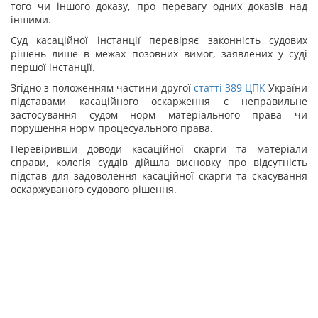
того чи іншого доказу, про перевагу одних доказів над
іншими.
Суд касаційної інстанції перевіряє законність судових
рішень лише в межах позовних вимог, заявлених у суді
першої інстанції.
Згідно з положенням частини другої
статті
389
ЦПК
України
підставами касаційного оскарження є неправильне
застосування судом норм матеріального права чи
порушення норм процесуального права.
Перевіривши доводи касаційної скарги та матеріали
справи, колегія суддів дійшла висновку про відсутність
підстав для задоволення касаційної скарги та скасування
оскаржуваного судового рішення.