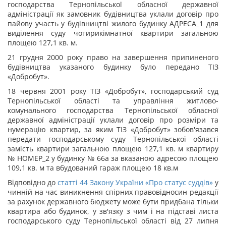
господарства Тернопільської обласної державної
адміністрації як замовник будівництва уклали договір про
пайову участь у будівництві жилого будинку АДРЕСА_1 для
виділення суду чотирикімнатної квартири загальною
площею 127,1 кв. м.
21 грудня 2000 року право на завершення припиненого
будівництва указаного будинку було передано ТІЗ
«Добробут».
18 червня 2001 року ТІЗ «Добробут», господарський суд
Тернопільської області та управління житлово-
комунального господарства Тернопільської обласної
державної адміністрації уклали договір про розміри та
нумерацію квартир, за яким ТІЗ «Добробут» зобов'язався
передати господарському суду Тернопільської області
замість квартири загальною площею 127,1 кв. м квартиру
№ НОМЕР_2 у будинку № 66а за вказаною адресою площею
109,1 кв. м та вбудований гараж площею 18 кв.м
Відповідно до
статті 44 Закону України «Про статус суддів»
у
чинній на час виникнення спірних правовідносин редакції
за рахунок державного бюджету може бути придбана тільки
квартира або будинок, у зв'язку з чим і на підставі листа
господарського суду Тернопільської області від 27 липня