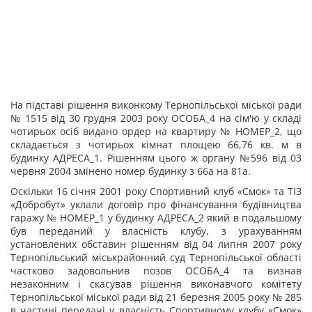
На підставі рішення виконкому Тернопільської міської ради
№ 1515 від 30 грудня 2003 року ОСОБА_4 на сім'ю у складі
чотирьох осіб видано ордер на квартиру № НОМЕР_2, що
складається з чотирьох кімнат площею 66,76 кв. м в
будинку АДРЕСА_1. Рішенням цього ж органу №596 від 03
червня 2004 змінено номер будинку з 66а на 81а.
Оскільки 16 січня 2001 року Спортивний клуб «Смок» та ТІЗ
«Добробут» уклали договір про фінансування будівництва
гаражу № НОМЕР_1 у будинку АДРЕСА_2 який в подальшому
був переданий у власність клубу, з урахуванням
установлених обставин рішенням від 04 липня 2007 року
Тернопільський міськрайонний суд Тернопільської області
частково задовольнив позов ОСОБА_4 та визнав
незаконним і скасував рішення виконавчого комітету
Тернопільської міської ради від 21 березня 2005 року № 285
в частині передачі у власність Спортивному клубу «Смок»