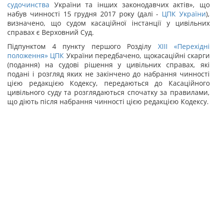
судочинства
України та інших законодавчих актів», що
набув чинності 15 грудня 2017 року (далі -
ЦПК України
),
визначено, що судом касаційної інстанції у цивільних
справах є Верховний Суд.
Підпунктом 4 пункту першого Розділу
XIII «Перехідні
положення»
ЦПК
України передбачено, щокасаційні скарги
(подання) на судові рішення у цивільних справах, які
подані і розгляд яких не закінчено до набрання чинності
цією редакцією Кодексу, передаються до Касаційного
цивільного суду та розглядаються спочатку за правилами,
що діють після набрання чинності цією редакцією Кодексу.