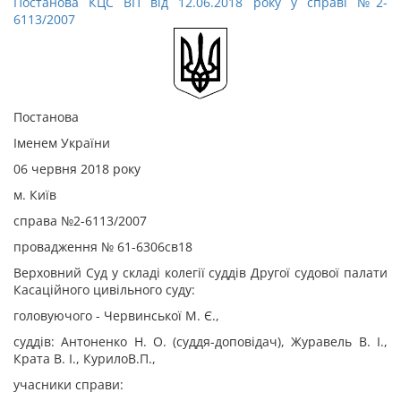
Постанова КЦС ВП від 12.06.2018 року у справі №2-
6113/2007
Постанова
Іменем України
06 червня 2018 року
м. Київ
справа №2-6113/2007
провадження № 61-6306св18
Верховний Суд у складі колегії суддів Другої судової палати
Касаційного цивільного суду:
головуючого - Червинської М. Є.,
суддів: Антоненко Н. О. (суддя-доповідач), Журавель В. І.,
Крата В. І., Курило
В.
П.
,
учасники справи: