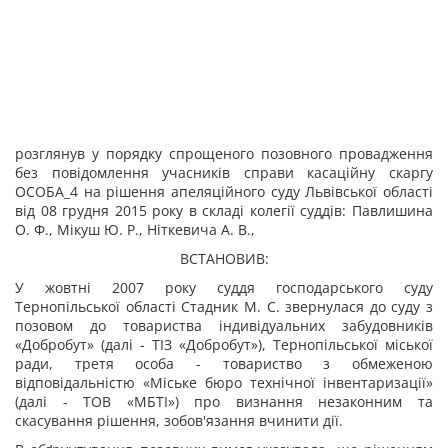
розглянув у порядку спрощеного позовного провадження
без повідомлення учасників справи касаційну скаргу
ОСОБА_4 на рішення апеляційного суду Львівської області
від 08 грудня 2015 року в складі колегії суддів: Павлишина
О. Ф., Мікуш Ю. Р., Ніткевича А. В.,
ВСТАНОВИВ:
У жовтні 2007 року суддя господарського суду
Тернопільської області Стадник М. С. звернулася до суду з
позовом до товариства індивідуальних забудовників
«Добробут» (далі - ТІЗ «Добробут»), Тернопільської міської
ради, третя особа - товариство з обмеженою
відповідальністю «Міське бюро технічної інвентаризації»
(далі - ТОВ «МБТІ») про визнання незаконним та
скасування рішення, зобов'язання вчинити дії.