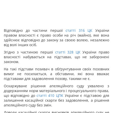
Відповідно до частини першої
статті
316
ЦК
України
правом власності є право особи на річ (майно), яке вона
здійснює відповідно до закону за своєю волею, незалежно
від волі інших осіб.
Згідно з частиною першої
статті
328
ЦК
України право
власності набувається на підставах, що не заборонені
законом.
На такі підстави позивач в обґрунтування своїх позовних
вимог не посилається, а обставини, які вона вважає
підставами для задоволення позову, такими не є.
Оскаржуване рішення апеляційного суду ухвалено з
додержанням норм матеріального і процесуального права,
що відповідно до
статті
410
ЦПК
України є підставою для
залишення касаційної скарги без задоволення, а рішення
апеляційного суду без змін.
Доводи касаційної скарги висновків апеляційного суду не