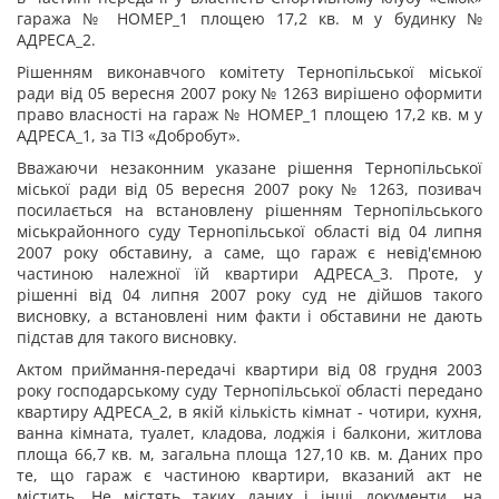
гаража № НОМЕР_1 площею 17,2 кв. м у будинку №
АДРЕСА_2.
Рішенням виконавчого комітету Тернопільської міської
ради від 05 вересня 2007 року № 1263 вирішено оформити
право власності на гараж № НОМЕР_1 площею 17,2 кв. м у
АДРЕСА_1, за ТІЗ «Добробут».
Вважаючи незаконним указане рішення Тернопільської
міської ради від 05 вересня 2007 року № 1263, позивач
посилається на встановлену рішенням Тернопільського
міськрайонного суду Тернопільської області від 04 липня
2007 року обставину, а саме, що гараж є невід'ємною
частиною належної їй квартири АДРЕСА_3. Проте, у
рішенні від 04 липня 2007 року суд не дійшов такого
висновку, а встановлені ним факти і обставини не дають
підстав для такого висновку.
Актом приймання-передачі квартири від 08 грудня 2003
року господарському суду Тернопільської області передано
квартиру АДРЕСА_2, в якій кількість кімнат - чотири, кухня,
ванна кімната, туалет, кладова, лоджія і балкони, житлова
площа 66,7 кв. м, загальна площа 127,10 кв. м. Даних про
те, що гараж є частиною квартири, вказаний акт не
містить. Не містять таких даних і інші документи, на