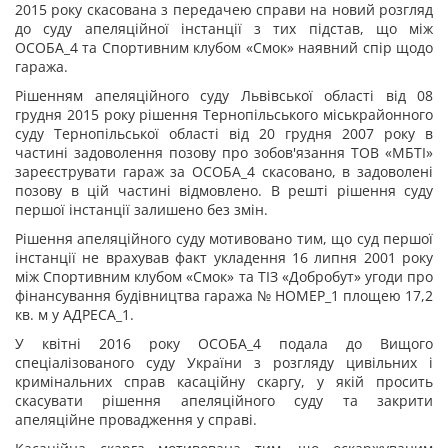
2015 року скасована з передачею справи на новий розгляд
до суду апеляційної інстанції з тих підстав, що між
ОСОБА_4 та Спортивним клубом «Смок» наявний спір щодо
гаража.
Рішенням апеляційного суду Львівської області від 08
грудня 2015 року рішення Тернопільського міськрайонного
суду Тернопільської області від 20 грудня 2007 року в
частині задоволення позову про зобов'язання ТОВ «МБТІ»
зареєструвати гараж за ОСОБА_4 скасовано, в задоволені
позову в цій частині відмовлено. В решті рішення суду
першої інстанції залишено без змін.
Рішення апеляційного суду мотивовано тим, що суд першої
інстанції не врахував факт укладення 16 липня 2001 року
між Спортивним клубом «Смок» та ТІЗ «Добробут» угоди про
фінансування будівництва гаража № НОМЕР_1 площею 17,2
кв. м у АДРЕСА_1.
У квітні 2016 року ОСОБА_4 подала до Вищого
спеціалізованого суду України з розгляду цивільних і
кримінальних справ касаційну скаргу, у якій просить
скасувати рішення апеляційного суду та закрити
апеляційне провадження у справі.