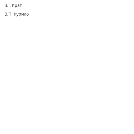
В.І. Крат
В.П. Курило