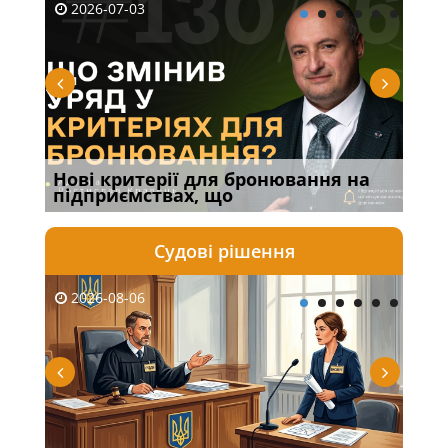
2026-07-03
20
то
Нові критерії для бронювання на
Вим
підприємствах, що
про
Судові рішення
2026-08-06
20