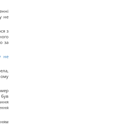
енні
у не
ся з
ного
о за
у не
ела,
ному
амер
 був
ання
ення
ням