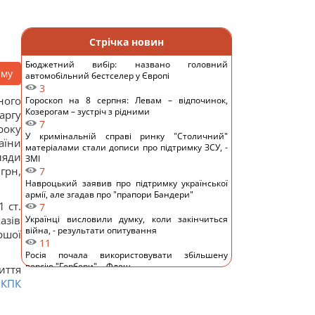
Стрічка новин
Бюджетний вибір: названо головний
аму
автомобільний бестселер у Європі
3
ного
Гороскоп на 8 серпня: Левам – відпочинок,
Козерогам – зустріч з рідними
аргу
7
року
У кримінальній справі ринку "Столичний"
аїни
матеріалами стали дописи про підтримку ЗСУ, -
ляди
ЗМІ
грн,
7
Навроцький заявив про підтримку української
армії, але згадав про "прапори Бандери"
 ст.
7
азів
Українці висловили думку, коли закінчиться
війна, - результати опитування
ршої
11
Росія почала використовувати збільшену
версію "Гербери", - Флеш
иття
10
м
КПК
Смачна сирна запіканка з рисом: старовинний
рецепт по-українськи
12