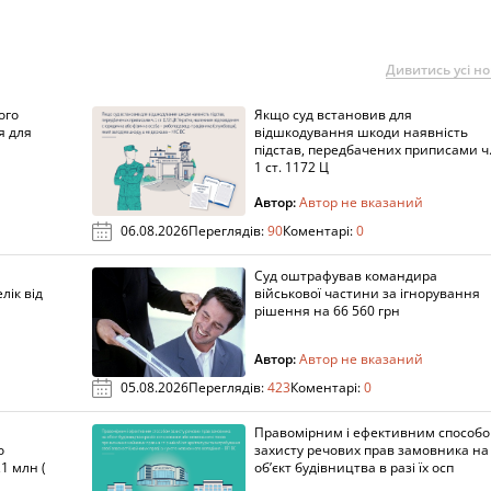
Дивитись усі н
ого
Якщо суд встановив для
я для
відшкодування шкоди наявність
підстав, передбачених приписами ч
1 ст. 1172 Ц
Автор:
Автор не вказаний
06.08.2026
Переглядів:
90
Коментарі:
0
Суд оштрафував командира
лік від
військової частини за ігнорування
рішення на 66 560 грн
Автор:
Автор не вказаний
05.08.2026
Переглядів:
423
Коментарі:
0
Правомірним і ефективним способ
о
захисту речових прав замовника на
1 млн (
об’єкт будівництва в разі їх осп