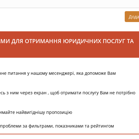
Дод
АМИ ДЛЯ ОТРИМАННЯ ЮРИДИЧНИХ ПОСЛУГ ТА
чне питання у нашому месенджері, яка допоможе Вам
есь з ним через екран , щоб отримати послугу Вам не потрібно
римайте найвигіднішу пропозицію
 проблеми за фильтрами, показниками та рейтингом