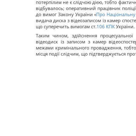
потерпілим не є слідчою дією, тобто факти
відбувалось; оперативний працівник поліції
до вимог Закону України «
Про Національну
видача диска з відеозаписом із камер спос
що суперечить вимогам ст.
106
КПК
України.
Таким чином, здійснення процесуальної 
відеодиск із записом з камер відеоспост
межами кримінального провадження, тобто 
місця події слідчим, що підтверджується про