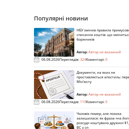
Популярні новини
НБУ змінив правила примусов
списання коштів: що змінитьс
боржників
Автор:
Автор не вказаний
06.08.2026
Переглядів:
324
Коментарі:
0
Документи, на яких не
проставляється апостиль: пере
Мін’юсту
Автор:
Автор не вказаний
06.08.2026
Переглядів:
119
Коментарі:
0
Чоловік помер, але позика
залишилася: як фраза «на йог
розсуд» коштувала дружині $1,
ВС у сп