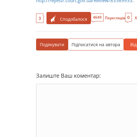
http://reyestr.court.gov.ua/Review/83589933
.
0
4649
3
Переглядів
К
Сподобалося
Подякувати
Підписатися на автора
Ві
Залиште Ваш коментар: