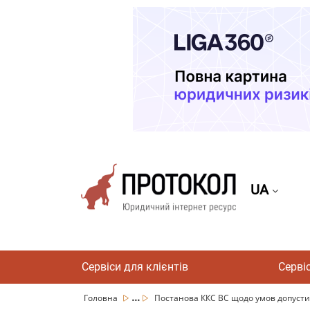
UA
Сервіси для клієнтів
Серві
...
Головна
Постанова ККС ВС щодо умов допустим