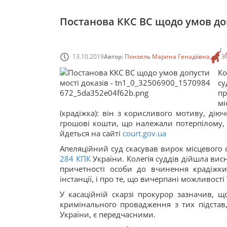
Постанова ККС ВС щодо умов до
13.10.2019
Автор:
Понзель Марина Генадіївна
3
Ко
су
пр
мі
(крадіжка): він з корисливого мотиву, ді
грошові кошти, що належали потерпілому, 
йдеться на сайті
court.gov.ua
Апеляційний суд скасував вирок місцевого с
284
КПК
України. Колегія суддів дійшла вис
причетності особи до вчинення крадіжк
інстанції, і про те, що вичерпані можливості
У касаційній скарзі прокурор зазначив, щ
кримінального провадження з тих підста
України, є передчасними.