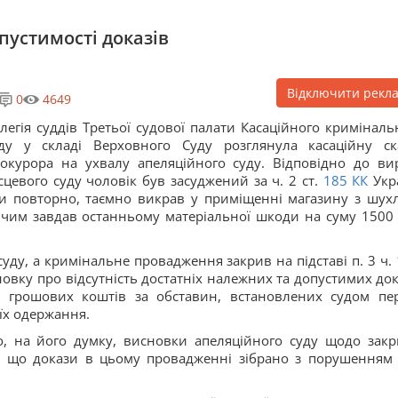
пустимості доказів
Відключити рекл
0
4649
легія суддів Третьої судової палати Касаційного криміналь
ду у складі Верховного Суду розглянула касаційну ск
окурора на ухвалу апеляційного суду. Відповідно до ви
сцевого суду чоловік був засуджений за ч. 2 ст.
185
КК
Укр
ючи повторно, таємно викрав у приміщенні магазину з шух
чим завдав останньому матеріальної шкоди на суму 1500 
уду, а кримінальне провадження закрив на підставі п. 3 ч. 1
новку про відсутність достатніх належних та допустимих док
и грошових коштів за обставин, встановлених судом пе
 їх одержання.
о, на його думку, висновки апеляційного суду щодо закр
в, що докази в цьому провадженні зібрано з порушення