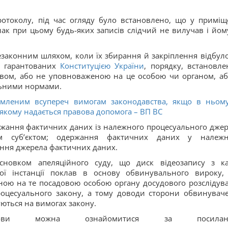
протоколу, під час огляду було встановлено, що у приміщ
нак при цьому будь-яких записів слідчий не вилучав і йом
законним шляхом, коли їх збирання й закріплення відбуло
, гарантованих
Конституцією України
, порядку, встановле
вом, або не уповноваженою на це особою чи органом, аб
льними нормами.
рмленим всупереч вимогам законодавства, якщо в ньом
в якому надається правова допомога – ВП ВС
ержання фактичних даних із належного процесуального джер
м суб’єктом; одержання фактичних даних у належ
ння джерела фактичних даних.
висновком апеляційного суду, що диск відеозапису з к
ої інстанції поклав в основу обвинувального вироку,
ною на те посадовою особою органу досудового розслідув
оцесуального закону, а тому доводи сторони обвинувач
уються на вимогах закону.
ви можна ознайомитися за посилан