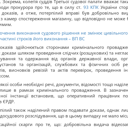
Зокрема, колегія суддів Третьої судової палати вважає так
оди прокурора про те, що в силу ст.
93
КПК
України сто
доказів, а отже, потерпілий вправі був добровільно ви
з камер спостереження магазину, що відповідно не може 
тимим.
рочення виконання судового рішення не змінює цивільного
 частині строків його виконання – ВП ВС
казів здійснюється сторонами кримінального провадже
 докази шляхом проведення слідчих (розшукових) та негла
бування та одержання від органів державної влади, орг
установ та організацій, службових та фізичних осіб ре
тів, висновків ревізій та актів перевірок, проведення і
ксом.
кої особи необхідні речі, документи, відомості тощо наділ
і лише в рамках кримінального провадження. В зазначе
ної інстанції встановив, що оперативний працівник пол
в ЄРДР.
пілий також наділений правом подавати докази, однак ли
досудового розслідування, що в цьому випадку не мало місц
ційної скарги про те, що: добровільна видача відеоза