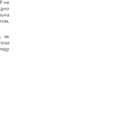
Р не
США запровадили нові санкції проти Куби за
ідно
співпрацю з Китаєм та РФ, - Bloomberg
19
льна
Одне налаштування, яке варто змінити всім
ком,
власникам нових телевізорів
22
Вчені виявили відбитки пальців на кераміці
, як
віком 8000 років: що їх здивувало
поза
20
ляду
Україна ставить Путіна на передвиборчий
годинник, - Newsweek
21