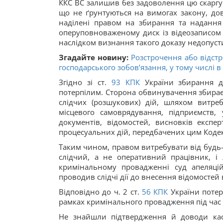
ККС ВС залишив без задоволення цю скаргу. 
що не ґрунтуються на вимогах закону, дов
наділені правом на збирання та надання 
оперуповноваженому диск із відеозаписом 
наслідком визнання такого доказу недопус
Згадайте новину:
Розстрочення або відст
господарського зобов’язання, у тому числі в
Згідно зі ст.
93
КПК
України збирання до
потерпілим. Сторона обвинувачення збирає
слідчих (розшукових) дій, шляхом витре
місцевого самоврядування, підприємств, 
документів, відомостей, висновків експер
процесуальних дій, передбачених цим Коде
Таким чином, правом витребувати від будь-я
слідчий, а не оперативний працівник, 
кримінальному провадженні суд апеляцій
проводив слідчі дії до внесення відомостей 
Відповідно до ч. 2 ст.
56
КПК
України потер
рамках кримінального провадження під час 
Не знайшли підтвердження й доводи каса