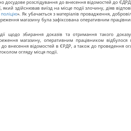
чно досудове розслідування до внесення відомостей до ЄДРД
, який здійснював виїзд на місце події злочину, діяв відпов
 поліцію
». Як убачається з матеріалів провадження, доброві
тереження магазину була зафіксована оперативним працівни
дії щодо збирання доказів та отримання такого доказу
ереження магазину, оперативним працівником відбулося 
до внесення відомостей в ЄРДР, а також до проведення ог
токолом огляду місця події.