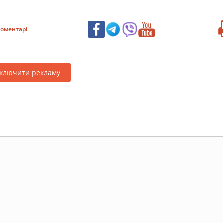
оментарі
дключити рекламу