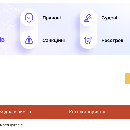
си для юристів
Каталог юристів
ості доказів