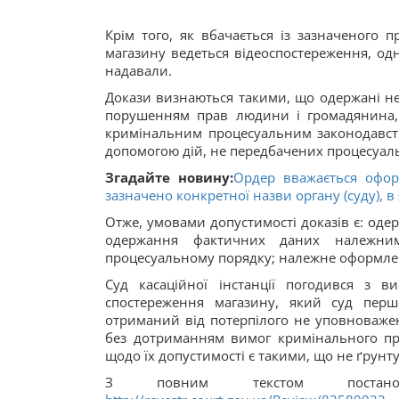
Крім того, як вбачається із зазначеного 
магазину ведеться відеоспостереження, од
надавали.
Докази визнаються такими, що одержані не
порушенням прав людини і громадянина
кримінальним процесуальним законодавст
допомогою дій, не передбачених процесуа
Згадайте новину:
Ордер вважається офо
зазначено конкретної назви органу (суду), 
Отже, умовами допустимості доказів є: од
одержання фактичних даних належни
процесуальному порядку; належне оформле
Суд касаційної інстанції погодився з 
спостереження магазину, який суд перш
отриманий від потерпілого не уповноваже
без дотриманням вимог кримінального пр
щодо їх допустимості є такими, що не ґрунт
З повним текстом постано