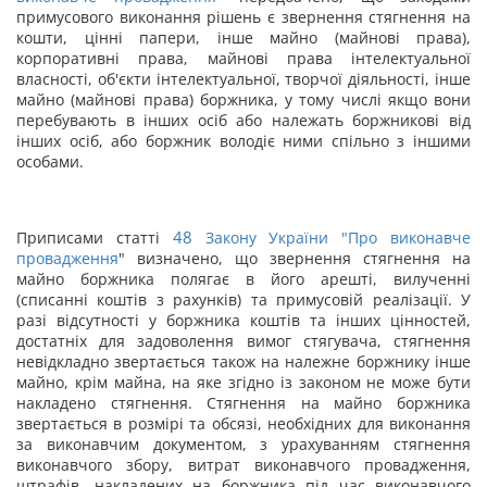
примусового виконання рішень є звернення стягнення на
кошти, цінні папери, інше майно (майнові права),
корпоративні права, майнові права інтелектуальної
власності, об'єкти інтелектуальної, творчої діяльності, інше
майно (майнові права) боржника, у тому числі якщо вони
перебувають в інших осіб або належать боржникові від
інших осіб, або боржник володіє ними спільно з іншими
особами.
48
Приписами статті
Закону України "
Про виконавче
провадження
" визначено, що звернення стягнення на
майно боржника полягає в його арешті, вилученні
(списанні коштів з рахунків) та примусовій реалізації. У
разі відсутності у боржника коштів та інших цінностей,
достатніх для задоволення вимог стягувача, стягнення
невідкладно звертається також на належне боржнику інше
майно, крім майна, на яке згідно із законом не може бути
накладено стягнення. Стягнення на майно боржника
звертається в розмірі та обсязі, необхідних для виконання
за виконавчим документом, з урахуванням стягнення
виконавчого збору, витрат виконавчого провадження,
штрафів, накладених на боржника під час виконавчого