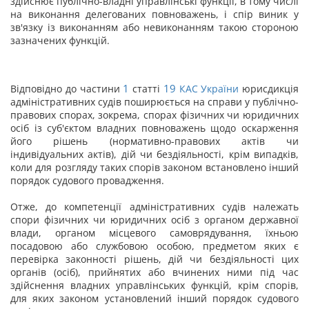
здійснює публічно-владні управлінські функції, в тому числі
на виконання делегованих повноважень, і спір виник у
зв'язку із виконанням або невиконанням такою стороною
зазначених функцій.
1
19
Відповідно до частини
статті
КАС України
юрисдикція
адміністративних судів поширюється на справи у публічно-
правових спорах, зокрема, спорах фізичних чи юридичних
осіб із суб'єктом владних повноважень щодо оскарження
його рішень (нормативно-правових актів чи
індивідуальних актів), дій чи бездіяльності, крім випадків,
коли для розгляду таких спорів законом встановлено інший
порядок судового провадження.
Отже, до компетенції адміністративних судів належать
спори фізичних чи юридичних осіб з органом державної
влади, органом місцевого самоврядування, їхньою
посадовою або службовою особою, предметом яких є
перевірка законності рішень, дій чи бездіяльності цих
органів (осіб), прийнятих або вчинених ними під час
здійснення владних управлінських функцій, крім спорів,
для яких законом установлений інший порядок судового