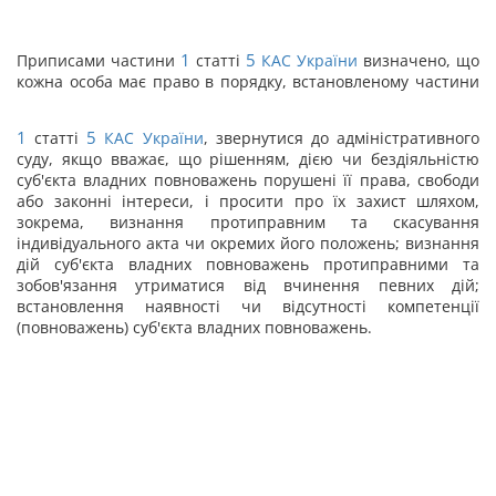
1
5
Приписами частини
статті
КАС України
визначено, що
кожна особа має право в порядку, встановленому частини
1
5
статті
КАС України
, звернутися до адміністративного
суду, якщо вважає, що рішенням, дією чи бездіяльністю
суб'єкта владних повноважень порушені її права, свободи
або законні інтереси, і просити про їх захист шляхом,
зокрема, визнання протиправним та скасування
індивідуального акта чи окремих його положень; визнання
дій суб'єкта владних повноважень протиправними та
зобов'язання утриматися від вчинення певних дій;
встановлення наявності чи відсутності компетенції
(повноважень) суб'єкта владних повноважень.