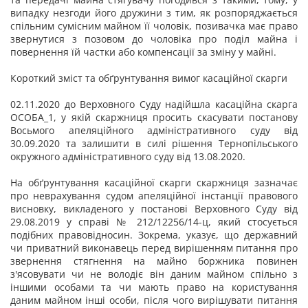
випадку незгоди його дружини з тим, як розпоряджається
спільним сумісним майном її чоловік, позивачка має право
звернутися з позовом до чоловіка про поділ майна і
повернення їй частки або компенсації за зміну у майні.
Короткий зміст та обґрунтування вимог касаційної скарги
02.11.2020 до Верховного Суду надійшла касаційна скарга
ОСОБА_1, у якій скаржниця просить скасувати постанову
Восьмого апеляційного адміністративного суду від
30.09.2020 та залишити в силі рішення Тернопільського
окружного адміністративного суду від 13.08.2020.
На обґрунтування касаційної скарги скаржниця зазначає
про неврахування судом апеляційної інстанції правового
висновку, викладеного у постанові Верховного Суду від
29.08.2019 у справі № 212/12256/14-ц, який стосується
подібних правовідносин. Зокрема, указує, що державний
чи приватний виконавець перед вирішенням питання про
звернення стягнення на майно боржника повинен
з'ясовувати чи не володіє він даним майном спільно з
іншими особами та чи мають право на користування
даним майном інші особи, після чого вирішувати питання