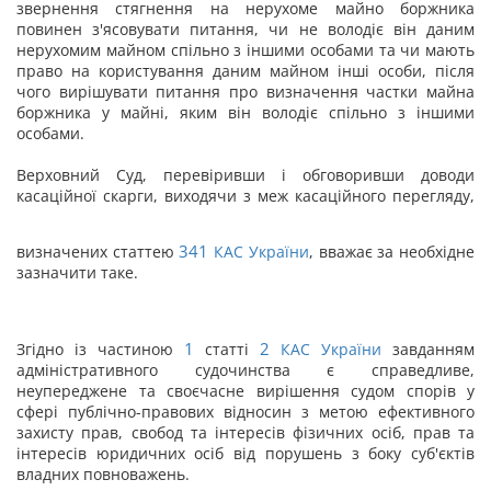
звернення стягнення на нерухоме майно боржника
повинен з'ясовувати питання, чи не володіє він даним
нерухомим майном спільно з іншими особами та чи мають
право на користування даним майном інші особи, після
чого вирішувати питання про визначення частки майна
боржника у майні, яким він володіє спільно з іншими
особами.
Верховний Суд, перевіривши і обговоривши доводи
касаційної скарги, виходячи з меж касаційного перегляду,
341
визначених статтею
КАС України
, вважає за необхідне
зазначити таке.
1
2
Згідно із частиною
статті
КАС України
завданням
адміністративного судочинства є справедливе,
неупереджене та своєчасне вирішення судом спорів у
сфері публічно-правових відносин з метою ефективного
захисту прав, свобод та інтересів фізичних осіб, прав та
інтересів юридичних осіб від порушень з боку суб'єктів
владних повноважень.