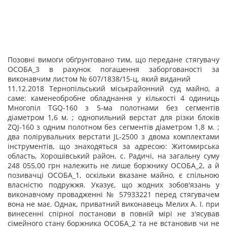
Позовні вимоги обґрунтовано тим, що передане стягувачу
ОСОБА_3 в рахунок погашення заборгованості за
виконавчим листом № 607/1838/15-ц, який виданий
11.12.2018 Тернопільський міськрайонний суд майно, а
саме: каменеобробне обладнання у кількості 4 одиниць
Многопіл ТGQ-160 з 5-ма полотнами без сегментів
діаметром 1,6 м. ; однопильний верстат для різки блоків
ZQJ-160 з одним полотном без сегментів діаметром 1,8 м. ;
два полірувальних верстати JL-2500 з двома комплектами
інструментів, що знаходяться за адресою: Житомирська
область, Хорошівський район, с. Радичі, на загальну суму
248 055,00 грн належить не лише боржнику ОСОБА_2, а й
позивачці ОСОБА_1, оскільки вказане майно, є спільною
власністю подружжя. Указує, що жодних зобов'язань у
виконавчому провадженні № 57933221 перед стягувачем
вона не має. Однак, приватний виконавець Мелих А. І. при
винесенні спірної постанови в повній мірі не з'ясував
сімейного стану боржника ОСОБА_2 та не встановив чи не