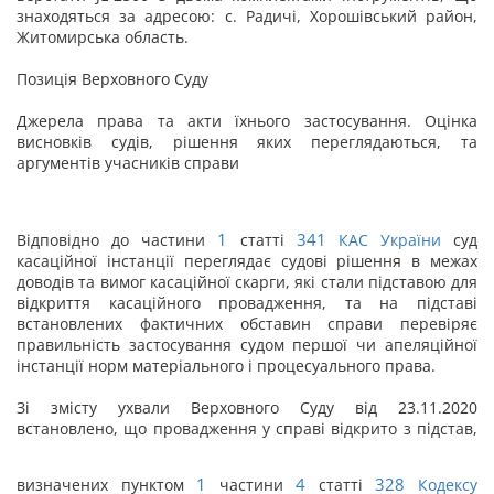
знаходяться за адресою: с. Радичі, Хорошівський район,
Житомирська область.
Позиція Верховного Суду
Джерела права та акти їхнього застосування. Оцінка
висновків судів, рішення яких переглядаються, та
аргументів учасників справи
1
341
Відповідно до частини
статті
КАС України
суд
касаційної інстанції переглядає судові рішення в межах
доводів та вимог касаційної скарги, які стали підставою для
відкриття касаційного провадження, та на підставі
встановлених фактичних обставин справи перевіряє
правильність застосування судом першої чи апеляційної
інстанції норм матеріального і процесуального права.
Зі змісту ухвали Верховного Суду від 23.11.2020
встановлено, що провадження у справі відкрито з підстав,
1
4
328
визначених пунктом
частини
статті
Кодексу