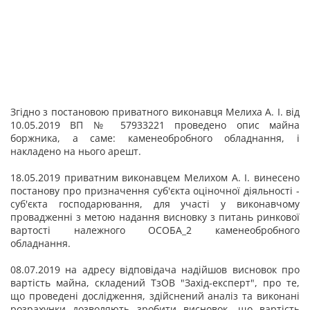
Згідно з постановою приватного виконавця Мелиха А. І. від
10.05.2019 ВП № 57933221 проведено опис майна
боржника, а саме: каменеобробного обладнання, і
накладено на нього арешт.
18.05.2019 приватним виконавцем Мелихом А. І. винесено
постанову про призначення суб'єкта оціночної діяльності -
суб'єкта господарювання, для участі у виконавчому
провадженні з метою надання висновку з питань ринкової
вартості належного ОСОБА_2 каменеобробного
обладнання.
08.07.2019 на адресу відповідача надійшов висновок про
вартість майна, складений ТзОВ "Захід-експерт", про те,
що проведені дослідження, здійснений аналіз та виконані
розрахунки дозволяють зробити висновок, що вартість