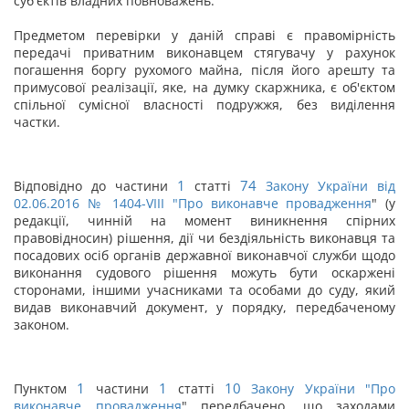
суб'єктів владних повноважень.
Предметом перевірки у даній справі є правомірність
передачі приватним виконавцем стягувачу у рахунок
погашення боргу рухомого майна, після його арешту та
примусової реалізації, яке, на думку скаржника, є об'єктом
спільної сумісної власності подружжя, без виділення
частки.
1
74
Відповідно до частини
статті
Закону України від
02.06.2016 № 1404-VIII "
Про виконавче провадження
" (у
редакції, чинній на момент виникнення спірних
правовідносин) рішення, дії чи бездіяльність виконавця та
посадових осіб органів державної виконавчої служби щодо
виконання судового рішення можуть бути оскаржені
сторонами, іншими учасниками та особами до суду, який
видав виконавчий документ, у порядку, передбаченому
законом.
1
1
10
Пунктом
частини
статті
Закону України "
Про
виконавче провадження
" передбачено, що заходами