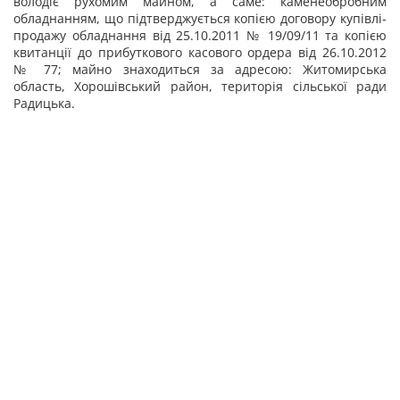
володіє рухомим майном, а саме: каменеобробним
обладнанням, що підтверджується копією договору купівлі-
продажу обладнання від 25.10.2011 № 19/09/11 та копією
квитанції до прибуткового касового ордера від 26.10.2012
№ 77; майно знаходиться за адресою: Житомирська
область, Хорошівський район, територія сільської ради
Радицька.