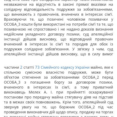
незважаючи на відсутність в законі прямої вказівки на
солідарну відповідальність подружжя за зобов'язаннями,
що виникають з правочинів, вчинених в інтересах сім'ї.
Враховуючи те, що позичені чоловіком позивачки у
ОСОБА_3 кошти були використані на потреби сім'ї та те, що
позивачкою не спростовано і не надано доказів визнання
недійсним укладеного договору позики, суд апеляційної
інстанції дійшов висновку, що відповідний правочин
вчинений в інтересах їх сім'ї та породив для обох із
подружжя солідарне зобов'язання. У зв'язку з чим, суд
апеляційної інстанції дійшов висновку, що в силу вимог
2
73
частини
статті
Сімейного кодексу України
майно, яке є
спільною сумісною власністю подружжя, може бути
об'єктом стягнення за зобов'язаннями ОСОБА_2 перед
ОСОБА_3 з погашення боргу за договором позики,
вчиненого в інтересах їх сім'ї, а тому приватний
виконавець Мелех А. І. при прийнятті оскаржуваної
постанови про передачу майна стягувачу діяв на підставі
та в межах своїх повноважень. Крім того, апеляційний суд
звернув увагу на те, що боржник ОСОБА_2 під час
проведення виконавчих дій щодо опису, продажу на торгах
та передачі майна стягувачу погодився з такими, тому, у