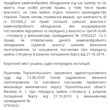
придбане каменеобробне обладнання під час шлюбу та чи
мають інші особи речові права, у тому числі право
власності, на таке майно згідно чинного законодавства
України. Таким чином, позивачка вважає, що належність їй
із ОСОБА_2 на праві спільної сумісної власності
каменеобробного обладнання, яке оскаржуваною
постановою відчужено та передано у власність третій особі
- стягувачу у виконавчому провадженні № 57933221, та її
право, як співвласника даного каменеобробного
обладнання, підлягає захисту шляхом визнання
протиправною та скасування постанови про передачу
майна стягувачу в рахунок погашення боргу від 21.10.2019.
Короткий зміст рішень судів попередніх інстанцій
Рішенням Тернопільського окружного адміністративного
суду від 13.08.2020 позов задоволено: визнано
протиправною та скасовано постанову приватного
виконавця виконавчого округу Тернопільської області
Мелиха А. І. про передачу майна стягувачу у рахунок
погашення боргу від 21.10.2019 у виконавчому
провадженні №
57933221.