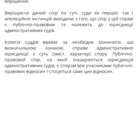
вирішення.
Вирішуючи даний спір по суті, суди як першої, так і
апеляційної інстанцій виходили з того, що спір у цій справі
є публічно-правовим та належить до юрисдикції
адміністративних судів.
Колегія суддів вважає за необхідне зазначити, що
визначальною ознакою справи адміністративної
юрисдикції є суть (зміст, характер) спору. Публічно-
правовий спір, на який поширюється юрисдикція
адміністративних судів, є спором між учасниками публічно-
правових відносин і стосується саме цих відносин.