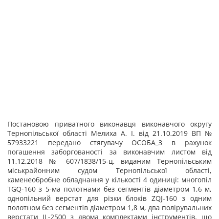
Постановою приватного виконавця виконавчого округу
Тернопільської області Мелиха А. І. від 21.10.2019 ВП №
57933221 передано стягувачу ОСОБА_3 в рахунок
погашення заборгованості за виконавчим листом від
11.12.2018 № 607/1838/15-ц, виданим Тернопільським
міськрайонним судом Тернопільської області,
каменеобробне обладнання у кількості 4 одиниці: многопіл
TGQ-160 з 5-ма полотнами без сегментів діаметром 1,6 м,
однопільний верстат для різки блоків ZQJ-160 з одним
полотном без сегментів діаметром 1,8 м, два полірувальних
верстати JL-2500 з двома комплектами інструментів, що