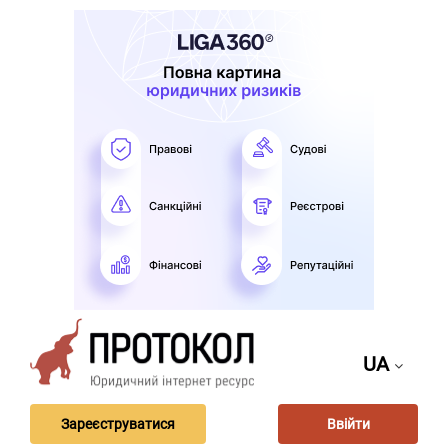
UA
Зареєструватися
Ввійти