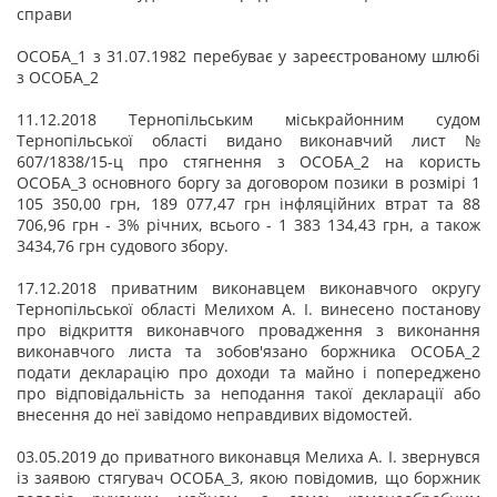
справи
ОСОБА_1 з 31.07.1982 перебуває у зареєстрованому шлюбі
з ОСОБА_2
11.12.2018 Тернопільським міськрайонним судом
Тернопільської області видано виконавчий лист №
607/1838/15-ц про стягнення з ОСОБА_2 на користь
ОСОБА_3 основного боргу за договором позики в розмірі 1
105 350,00 грн, 189 077,47 грн інфляційних втрат та 88
706,96 грн - 3% річних, всього - 1 383 134,43 грн, а також
3434,76 грн судового збору.
17.12.2018 приватним виконавцем виконавчого округу
Тернопільської області Мелихом А. І. винесено постанову
про відкриття виконавчого провадження з виконання
виконавчого листа та зобов'язано боржника ОСОБА_2
подати декларацію про доходи та майно і попереджено
про відповідальність за неподання такої декларації або
внесення до неї завідомо неправдивих відомостей.
03.05.2019 до приватного виконавця Мелиха А. І. звернувся
із заявою стягувач ОСОБА_3, якою повідомив, що боржник