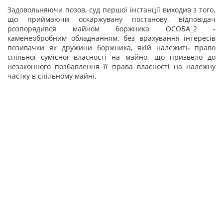
Задовольняючи позов, суд першої інстанції виходив з того,
що приймаючи оскаржувану постанову, відповідач
розпорядився майном боржника ОСОБА_2 -
каменеобробним обладнанням, без врахування інтересів
позивачки як дружини боржника, якій належить право
спільної сумісної власності на майно, що призвело до
незаконного позбавлення її права власності на належну
частку в спільному майні.