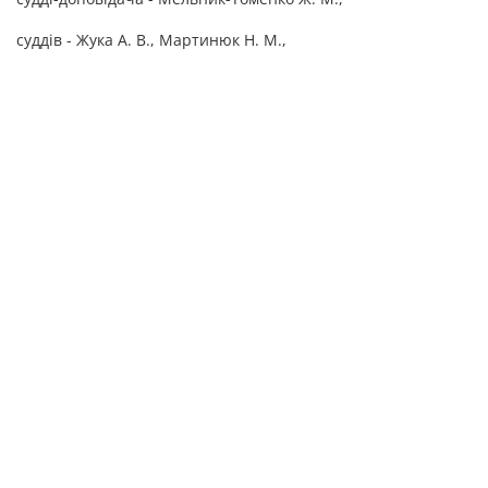
суддів - Жука А. В., Мартинюк Н. М.,