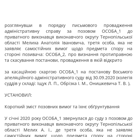
розглянувши в порядку письмового провадження
адміністративну справу за позовом ОСОБА_1 до
приватного виконавця виконавчого округу Тернопільської
області Мелиха Анатолія Івановича, третя особа, яка не
заявляє самостійних вимог щодо предмета спору на
стороні позивача: ОСОБА_2, про визнання протиправною
та скасування постанови, провадження в якій відкрито
за касаційною скаргою ОСОБА_1 на постанову Восьмого
апеляційного адміністративного суду від 30.09.2020 (колегія
суддів у складі: Іщук Л. П., Обрізка І. М., Онишкевича Т. В. ),
УСТАНОВИЛ:
Короткий зміст позовних вимог та їхнє обґрунтування
У січні 2020 року ОСОБА_1 звернулася до суду з позовом до
приватного виконавця виконавчого округу Тернопільської
області Мелих А. І., де третя особа, яка не заявляє
самостійних вимог щодо предмета спору на стороні