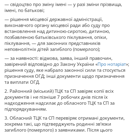
— свідоцтво про зміну імені — у разі зміни прізвища,
імені, по батькові;
— рішення місцевої державної адміністрації,
виконавчого органу місцевої ради або суду про
встановлення над дитиною-сиротою, дитиною,
позбавленою батьківського піклування, опіки,
піклування, — для законних представників
неповнолітніх дітей загиблого (померлого);
— за наявності: відмова, заява, інший правочин,
завірений відповідно до Закону України «
Про нотаріат
»;
рішення суду, яке набрало законної сили та стосується
призначення ОГД; інші документи щодо призначення
та виплати ОГД.
2. Районний (міський) ТЦК та СП завіряє копії всіх
документів і не пізніше 7 робочих днів після їх
надходження надсилає до обласного ТЦК та СП за
підпорядкуванням.
3. Обласний ТЦК та СП перевіряє отримані документи,
зокрема такі, що підтверджують родинні зв’язки
загиблого (померлого) з заявниками. Після цього