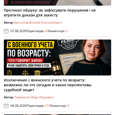
Протокол обшуку: як зафіксувати порушення і не
втратити докази для захисту
Автор:
Бессонов Віталій Анатолійович
07.08.2026
Переглядів:
60
Коментарі:
0
Исключение с воинского учета по возрасту:
возможно ли это сегодня и какие перспективы
судебной защит
Автор:
Тарасенко Вера Юрьевна
06.08.2026
Переглядів:
272
Коментарі:
0