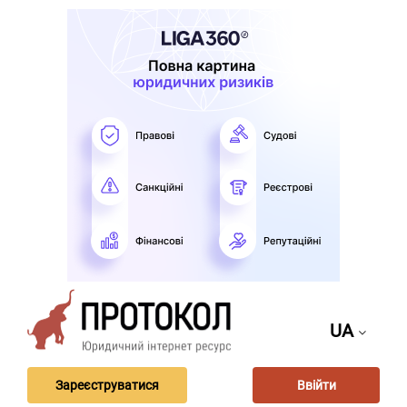
UA
Зареєструватися
Ввійти