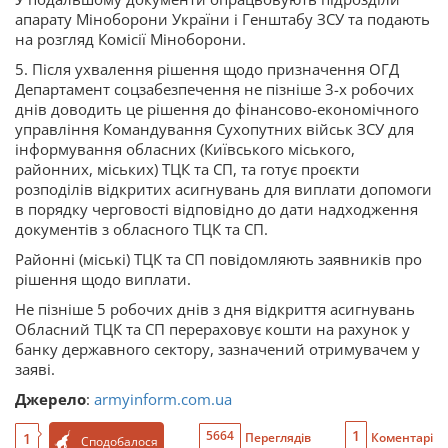
апарату Міноборони України і Генштабу ЗСУ та подають
на розгляд Комісії Міноборони.
5. Після ухвалення рішення щодо призначення ОГД
Департамент соцзабезпечення не пізніше 3-х робочих
днів доводить це рішення до фінансово-економічного
управління Командування Сухопутних військ ЗСУ для
інформування обласних (Київського міського,
районних, міських) ТЦК та СП, та готує проєкти
розподілів відкритих асигнувань для виплати допомоги
в порядку черговості відповідно до дати надходження
документів з обласного ТЦК та СП.
Районні (міські) ТЦК та СП повідомляють заявників про
рішення щодо виплати.
Не пізніше 5 робочих днів з дня відкриття асигнувань
Обласний ТЦК та СП перераховує кошти на рахунок у
банку державного сектору, зазначений отримувачем у
заяві.
Джерело
:
armyinform.com.ua
1
5664
1
Переглядів
Коментарі
Сподобалося