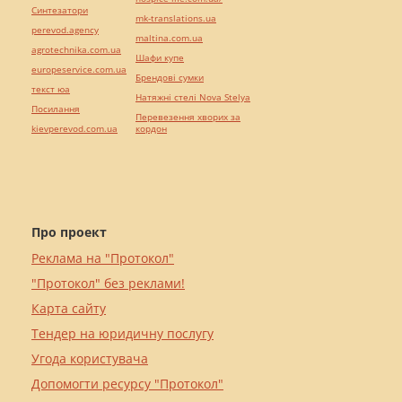
Синтезатори
mk-translations.ua
perevod.agency
maltina.com.ua
agrotechnika.com.ua
Шафи купе
europeservice.com.ua
Брендові сумки
текст юа
Натяжні стелі Nova Stelya
Посилання
Перевезення хворих за
kievperevod.com.ua
кордон
Про проект
Реклама на "Протокол"
"Протокол" без реклами!
Карта сайту
Тендер на юридичну послугу
Угода користувача
Допомогти ресурсу "Протокол"