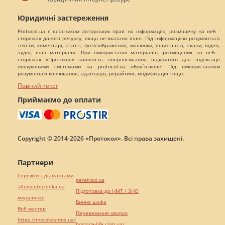
Юридичні застереження
Protocol.ua є власником авторських прав на інформацію, розміщену на веб -
сторінках даного ресурсу, якщо не вказано інше. Під інформацією розуміються
тексти, коментарі, статті, фотозображення, малюнки, ящик-шота, скани, відео,
аудіо, інші матеріали. При використанні матеріалів, розміщених на веб -
сторінках «Протокол» наявність гіперпосилання відкритого для індексації
пошуковими системами на protocol.ua обов`язкове. Під використанням
розуміється копіювання, адаптація, рерайтинг, модифікація тощо.
Повний текст
Приймаємо до оплати
Copyright © 2014-2026 «Протокол». Всі права захищені.
Партнери
Сережки з діамантами
pereklad.ua
alliancetechnika.ua
Підготовка до НМТ / ЗНО
миралинкс
Винна шафа
Веб мастер
Перевезення хворих
https://motokosmos.ua/
hospice-life.com.ua/