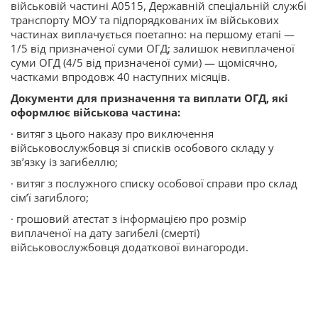
військовій частині А0515, Державній спеціальній службі
транспорту МОУ та підпорядкованих їм військових
частинах виплачується поетапно: на першому етапі —
1/5 від призначеної суми ОГД; залишок невиплаченої
суми ОГД (4/5 від призначеної суми) — щомісячно,
частками впродовж 40 наступних місяців.
Документи для призначення та виплати ОГД, які
оформлює військова частина:
· витяг з цього наказу про виключення
військовослужбовця зі списків особового складу у
зв’язку із загибеллю;
· витяг з послужного списку особової справи про склад
сім’ї загиблого;
· грошовий атестат з інформацією про розмір
виплаченої на дату загибелі (смерті)
військовослужбовця додаткової винагороди.