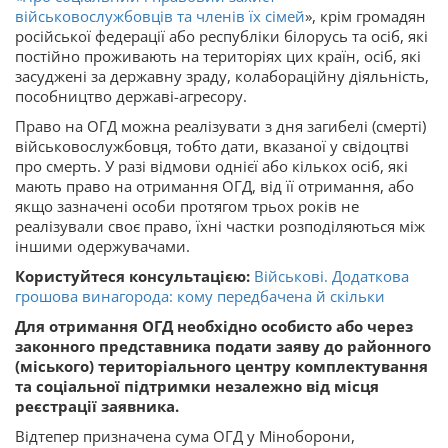
військовослужбовців та членів їх сімей
», крім громадян
російської федерації або республіки білорусь та осіб, які
постійно проживають на територіях цих країн, осіб, які
засуджені за державну зраду, колабораційну діяльність,
пособництво державі-агресору.
Право на ОГД можна реалізувати з дня загибелі (смерті)
військовослужбовця, тобто дати, вказаної у свідоцтві
про смерть. У разі відмови однієї або кількох осіб, які
мають право на отримання ОГД, від її отримання, або
якщо зазначені особи протягом трьох років не
реалізували своє право, їхні частки розподіляються між
іншими одержувачами.
Користуйтеся консультацією:
Військові. Додаткова
грошова винагорода: кому передбачена й скільки
Для отримання ОГД необхідно особисто або через
законного представника подати заяву до районного
(міського) територіального центру комплектування
та соціальної підтримки незалежно від місця
реєстрації заявника.
Відтепер призначена сума ОГД у Міноборони,