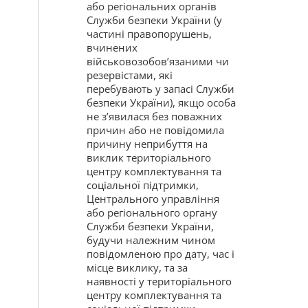
або регіональних органів
Служби безпеки України (у
частині правопорушень,
вчинених
військовозобов’язаними чи
резервістами, які
перебувають у запасі Служби
безпеки України), якщо особа
не з’явилася без поважних
причин або не повідомила
причину неприбуття на
виклик територіального
центру комплектування та
соціальної підтримки,
Центрального управління
або регіонального органу
Служби безпеки України,
будучи належним чином
повідомленою про дату, час і
місце виклику, та за
наявності у територіального
центру комплектування та