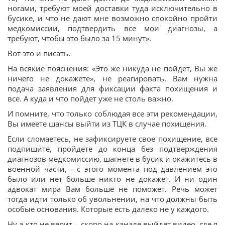
ногами, требуют моей доставки туда исключительно в
бусике, и что не дают мне возможно спокойно пройти
медкомиссии, подтвердить все мои диагнозы, а
требуют, чтобы это было за 15 минут».
Вот это и писать.
На всякие пояснения: «Это же никуда не пойдет, Вы же
ничего не докажете», не реагировать. Вам нужна
подача заявления для фиксации факта похищения и
все. А куда и что пойдет уже не столь важно.
И помните, что только соблюдая все эти рекомендации,
Вы имеете шансы выйти из ТЦК в случае похищения.
Если сломаетесь, не зафиксируете свое похищение, все
подпишите, пройдете до конца без подтверждения
диагнозов медкомиссию, шагнете в бусик и окажитесь в
военной части, - с этого момента под давлением это
было или нет больше никто не докажет. И ни один
адвокат мира Вам больше не поможет. Речь может
тогда идти только об увольнении, на что должны быть
особые основания. Которые есть далеко не у каждого.
Ну а кто не верит – скоро на канале выйдет видео, где я