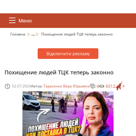
Меню
...
Головна
Похищение людей ТЦК теперь законно
Відключити рекламу
Похищение людей ТЦК теперь законно
4
6512
02.07.2024
Автор:
Тарасенко Вера Юрьевна
4