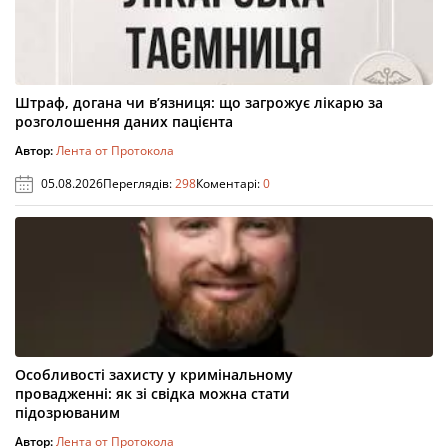
Штраф, догана чи в’язниця: що загрожує лікарю за
розголошення даних пацієнта
Автор:
Лента от Протокола
05.08.2026
Переглядів:
298
Коментарі:
0
Особливості захисту у кримінальному
провадженні: як зі свідка можна стати
підозрюваним
Автор:
Лента от Протокола