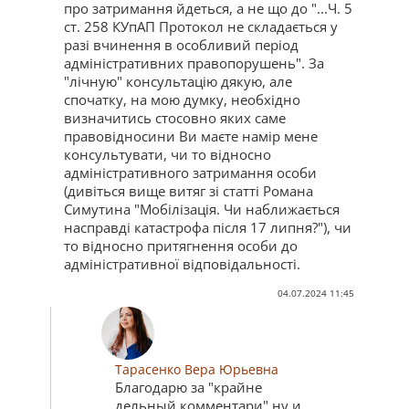
про затримання йдеться, а не що до "...Ч. 5
ст. 258 КУпАП Протокол не складається у
разі вчинення в особливий період
адміністративних правопорушень". За
"лічную" консультацію дякую, але
спочатку, на мою думку, необхідно
визначитись стосовно яких саме
правовідносини Ви маєте намір мене
консультувати, чи то відносно
адміністративного затримання особи
(дивіться вище витяг зі статті Романа
Симутина "Мобілізація. Чи наближається
насправді катастрофа після 17 липня?"), чи
то відносно притягнення особи до
адміністративної відповідальності.
04.07.2024 11:45
Тарасенко Вера Юрьевна
Благодарю за "крайне
дельный комментари" ну и