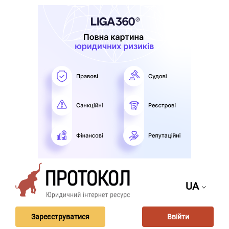
UA
Зареєструватися
Ввійти