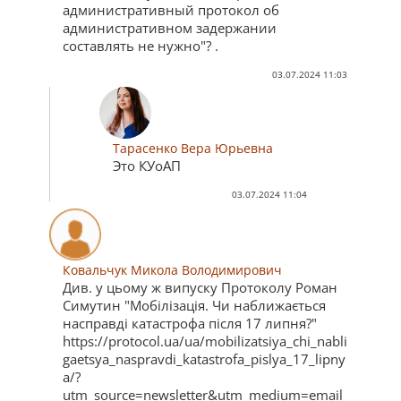
административный протокол об
административном задержании
составлять не нужно"? .
03.07.2024 11:03
Тарасенко Вера Юрьевна
Это КУоАП
03.07.2024 11:04
Ковальчук Микола Володимирович
Див. у цьому ж випуску Протоколу Роман
Симутин "Мобілізація. Чи наближається
насправді катастрофа після 17 липня?"
https://protocol.ua/ua/mobilizatsiya_chi_nabli
gaetsya_naspravdi_katastrofa_pislya_17_lipny
a/?
utm_source=newsletter&utm_medium=email