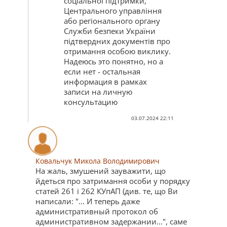
соціальної підтримки,
Центрального управління
або регіонального органу
Служби безпеки України
підтвердних документів про
отримання особою виклику.
Надеюсь это понятно, но а
если нет - остальная
информация в рамках
записи на личную
консультацию
03.07.2024 22:11
Ковальчук Микола Володимирович
На жаль, змушений зауважити, що
йдеться про затримання особи у порядку
статей 261 і 262 КУпАП (див. те, що Ви
написали: "... И теперь даже
административный протокол об
административном задержании...", саме