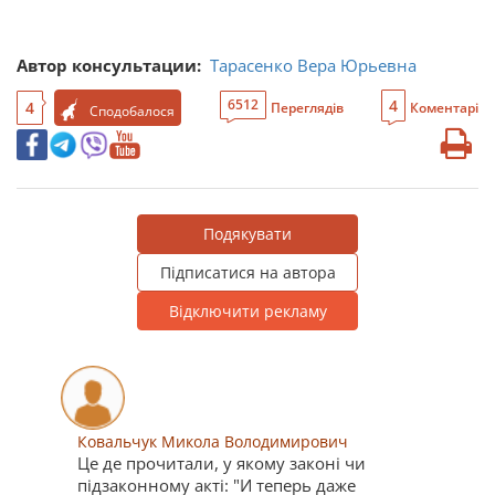
Автор консультации:
Тарасенко Вера Юрьевна
4
6512
4
Переглядів
Коментарі
Сподобалося
Подякувати
Підписатися на автора
Відключити рекламу
Ковальчук Микола Володимирович
Це де прочитали, у якому законі чи
підзаконному акті: "И теперь даже