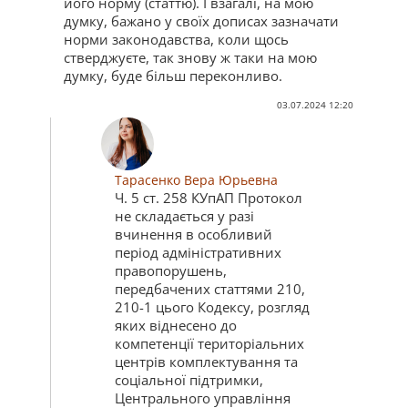
його норму (статтю). І взагалі, на мою
думку, бажано у своїх дописах зазначати
норми законодавства, коли щось
стверджуєте, так знову ж таки на мою
думку, буде більш переконливо.
03.07.2024 12:20
Тарасенко Вера Юрьевна
Ч. 5 ст. 258 КУпАП Протокол
не складається у разі
вчинення в особливий
період адміністративних
правопорушень,
передбачених статтями 210,
210-1 цього Кодексу, розгляд
яких віднесено до
компетенції територіальних
центрів комплектування та
соціальної підтримки,
Центрального управління