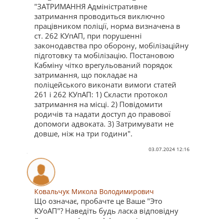
"ЗАТРИМАННЯ Адміністративне
затримання проводиться виключно
працівником поліції, норма визначена в
ст. 262 КУпАП, при порушенні
законодавства про оборону, мобілізаційну
підготовку та мобілізацію. Постановою
Кабміну чітко врегульований порядок
затримання, що покладає на
поліцейського виконати вимоги статей
261 і 262 КУпАП: 1) Скласти протокол
затримання на місці. 2) Повідомити
родичів та надати доступ до правової
допомоги адвоката. 3) Затримувати не
довше, ніж на три години".
03.07.2024 12:16
Ковальчук Микола Володимирович
Що означає, пробачте це Ваше "Это
КУоАП"? Наведіть будь ласка відповідну