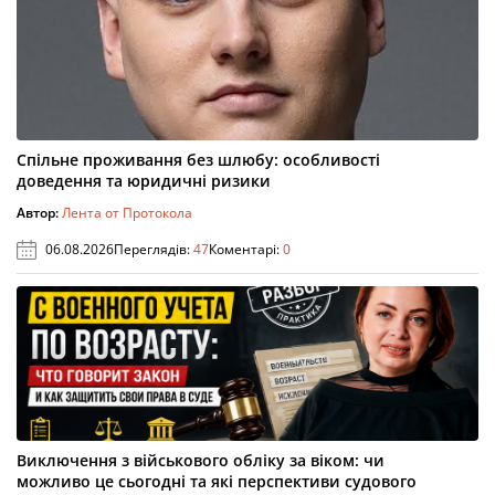
Спільне проживання без шлюбу: особливості
доведення та юридичні ризики
Автор:
Лента от Протокола
06.08.2026
Переглядів:
47
Коментарі:
0
Виключення з військового обліку за віком: чи
можливо це сьогодні та які перспективи судового