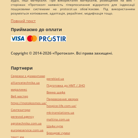
аудіо, інші матеріали. При використанні матеріалів, розміщених на веб -
сторінках «Протокол» наявність гіперпосилання відкритого для індексації
пошуковими системами на protocol.ua обов`язкове. Під використанням
розуміється копіювання, адаптація, рерайтинг, модифікація тощо.
Повний текст
Приймаємо до оплати
Copyright © 2014-2026 «Протокол». Всі права захищені.
Партнери
Сережки з діамантами
pereklad.ua
alliancetechnika.ua
Підготовка до НМТ / ЗНО
миралинкс
Винна шафа
Веб мастер
Перевезення хворих
https://motokosmos.ua/
hospice-life.com.ua/
Синтезатори
mk-translations.ua
perevod.agency
maltina.com.ua
agrotechnika.com.ua
Шафи купе
europeservice.com.ua
Брендові сумки
текст юа