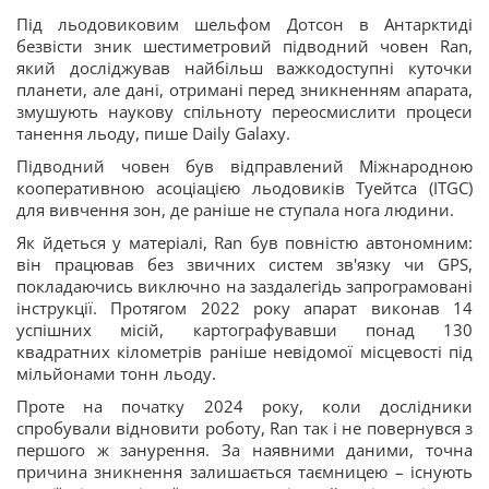
Під льодовиковим шельфом Дотсон в Антарктиді
безвісти зник шестиметровий підводний човен Ran,
який досліджував найбільш важкодоступні куточки
планети, але дані, отримані перед зникненням апарата,
змушують наукову спільноту переосмислити процеси
танення льоду, пише Daily Galaxy.
Підводний човен був відправлений Міжнародною
кооперативною асоціацією льодовиків Туейтса (ITGC)
для вивчення зон, де раніше не ступала нога людини.
Як йдеться у матеріалі, Ran був повністю автономним:
він працював без звичних систем зв'язку чи GPS,
покладаючись виключно на заздалегідь запрограмовані
інструкції. Протягом 2022 року апарат виконав 14
успішних місій, картографувавши понад 130
квадратних кілометрів раніше невідомої місцевості під
мільйонами тонн льоду.
Проте на початку 2024 року, коли дослідники
спробували відновити роботу, Ran так і не повернувся з
першого ж занурення. За наявними даними, точна
причина зникнення залишається таємницею – існують