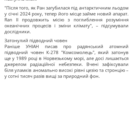
"Після того, як Ран загубилася під антарктичним льодом
у січні 2024 року, тепер його місце займе новий апарат.
Ran II продовжить місію з поглиблення розуміння
океанічних процесів і зміни клімату", – підсумували
дослідники.
Затонулий підводний човен
Раніше УНІАН писав про радянський атомний
підводний човен К-278 "Комсомолець", який затонув
ще у 1989 році в Норвезькому морі, але досі лишається
джерелом радіаційної небезпеки. Вчені зафіксували
біля уламків аномально високі рівні цезію та стронцію –
у сотні тисяч разів вищі за природний фон.