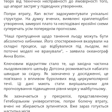
теорії від технічної несправності до ймовірності того,
що апарат застряг у підводних утвореннях.
Попри втрату, Ran встиг задокументувати унікальні
структури. На думку вчених, виявлені краплеподібні
утворення, замерзлі плато та несподівані ерозійні схеми
суперечать усім попереднім прогнозам.
"Наші припущення щодо танення льоду можуть бути
абсолютно хибними. Його спостереження вказували на
складні процеси, що відбувалися під льодом, які
поточні моделі не врахували", – заявила океанограф
Анна Волін.
Ключовим відкриттям стало те, що західна частина
льодовикового шельфу Дотсона розмивається набагато
швидше за східну. Як зазначено у дослідженні, це
пов'язано з впливом бурхливих вод циркумполярної
течії. Ці дані мають стати вирішальними для
прогнозування підвищення рівня моря у майбутньому.
Як зазначається у пресрелізі, представленому
Гетеборзьким університетом, попри болючу втрату,
вчені не збираються зупинятися. Вже зараз готується
наступна місія.