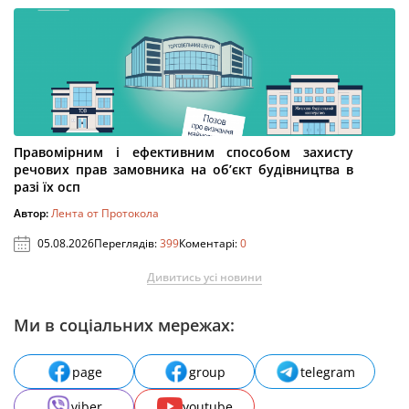
Правомірним і ефективним способом захисту
речових прав замовника на об’єкт будівництва в
разі їх осп
Автор:
Лента от Протокола
05.08.2026
Переглядів:
399
Коментарі:
0
Дивитись усі новини
Ми в соціальних мережах:
page
group
telegram
viber
youtube