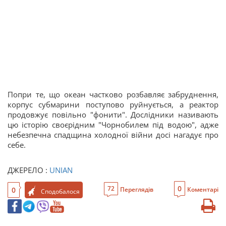
Попри те, що океан частково розбавляє забруднення,
корпус субмарини поступово руйнується, а реактор
продовжує повільно "фонити". Дослідники називають
цю історію своєрідним "Чорнобилем під водою", адже
небезпечна спадщина холодної війни досі нагадує про
себе.
ДЖЕРЕЛО :
UNIAN
0
72
0
Переглядів
Коментарі
Сподобалося