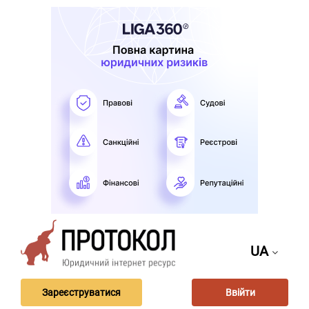
UA
Зареєструватися
Ввійти