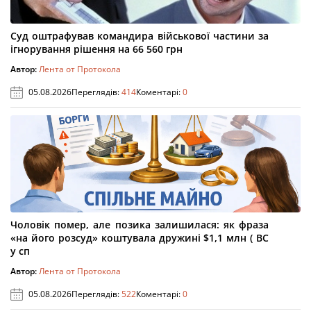
Суд оштрафував командира військової частини за
ігнорування рішення на 66 560 грн
Автор:
Лента от Протокола
05.08.2026
Переглядів:
414
Коментарі:
0
Чоловік помер, але позика залишилася: як фраза
«на його розсуд» коштувала дружині $1,1 млн ( ВС
у сп
Автор:
Лента от Протокола
05.08.2026
Переглядів:
522
Коментарі:
0