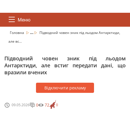
Меню
...
Головна
Підводний човен зник під льодом Антарктиди,
але вс...
Підводний човен зник під льодом
Антарктиди, але встиг передати дані, що
вразили вчених
Відключити рекламу
0
72
09.05.2026
0