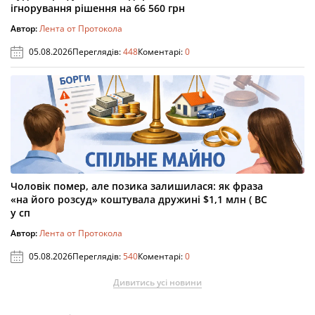
ігнорування рішення на 66 560 грн
Автор:
Лента от Протокола
05.08.2026
Переглядів:
448
Коментарі:
0
Чоловік помер, але позика залишилася: як фраза
«на його розсуд» коштувала дружині $1,1 млн ( ВС
у сп
Автор:
Лента от Протокола
05.08.2026
Переглядів:
540
Коментарі:
0
Дивитись усі новини