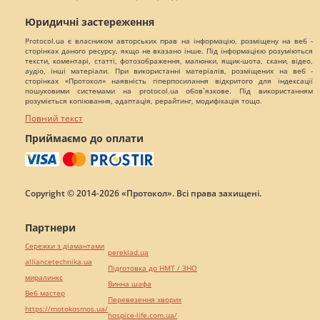
Юридичні застереження
Protocol.ua є власником авторських прав на інформацію, розміщену на веб -
сторінках даного ресурсу, якщо не вказано інше. Під інформацією розуміються
тексти, коментарі, статті, фотозображення, малюнки, ящик-шота, скани, відео,
аудіо, інші матеріали. При використанні матеріалів, розміщених на веб -
сторінках «Протокол» наявність гіперпосилання відкритого для індексації
пошуковими системами на protocol.ua обов`язкове. Під використанням
розуміється копіювання, адаптація, рерайтинг, модифікація тощо.
Повний текст
Приймаємо до оплати
Copyright © 2014-2026 «Протокол». Всі права захищені.
Партнери
Сережки з діамантами
pereklad.ua
alliancetechnika.ua
Підготовка до НМТ / ЗНО
миралинкс
Винна шафа
Веб мастер
Перевезення хворих
https://motokosmos.ua/
hospice-life.com.ua/