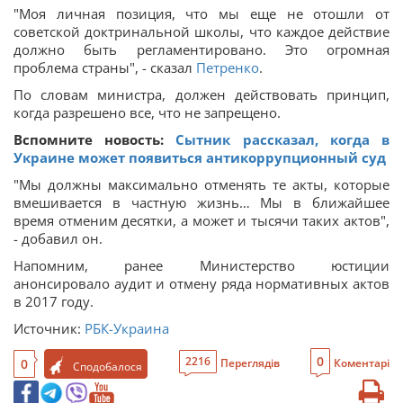
"Моя личная позиция, что мы еще не отошли от
советской доктринальной школы, что каждое действие
должно быть регламентировано. Это огромная
проблема страны", - сказал
Петренко
.
По словам министра, должен действовать принцип,
когда разрешено все, что не запрещено.
Вспомните новость:
Сытник рассказал, когда в
Украине может появиться антикоррупционный суд
"Мы должны максимально отменять те акты, которые
вмешивается в частную жизнь… Мы в ближайшее
время отменим десятки, а может и тысячи таких актов",
- добавил он.
Напомним, ранее Министерство юстиции
анонсировало аудит и отмену ряда нормативных актов
в 2017 году.
Источник:
РБК-Украина
0
2216
0
Переглядів
Коментарі
Сподобалося