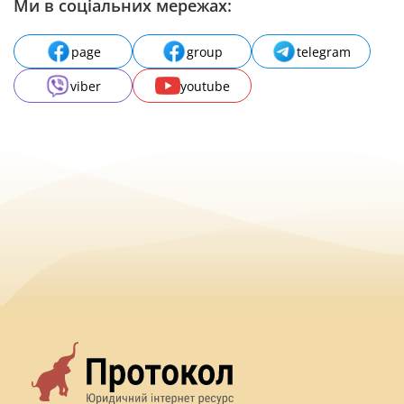
Ми в соціальних мережах:
page
group
telegram
viber
youtube