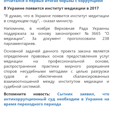
отчитался о первых итогах борьбы с коррупцией
В Украине появится институт медиации в 2017
"Я думаю, что в Украине появится институт медитации
в следующем году", - сказал министр.
Напомним, в ноябре Верховная Рада Украины
поддержала за основу законопроект №3665 "О
медиации". За документ проголосовали 238
парламентариев.
Основной задачей данного проекта закона является
определение правовых основ предоставления услуг
медиации на профессиональной основе,
распространение практики мирного разрешения
споров несудебными методами с целью разгрузки
судов и обеспечения сбалансированных
взаимоотношений между институтом медиации и
судебной системой.
Вспомните новость:
Сытник заявил, что
антикоррупционный суд необходим в Украине на
время переходного периода