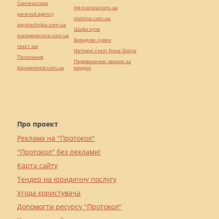
Синтезатори
mk-translations.ua
perevod.agency
maltina.com.ua
agrotechnika.com.ua
Шафи купе
europeservice.com.ua
Брендові сумки
текст юа
Натяжні стелі Nova Stelya
Посилання
Перевезення хворих за
kievperevod.com.ua
кордон
Про проект
Реклама на "Протокол"
"Протокол" без реклами!
Карта сайту
Тендер на юридичну послугу
Угода користувача
Допомогти ресурсу "Протокол"