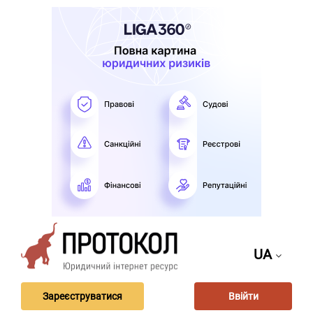
UA
Зареєструватися
Ввійти