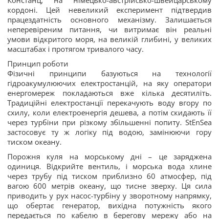
Констанц, на німецько-австрійсько-швейцарському
кордоні. Цей невеликий експеримент підтвердив
працездатність основного механізму. Залишається
неперевіреним питання, чи витримає він реальні
умови відкритого моря, на великій глибині, у великих
масштабах і протягом тривалого часу.
Принцип роботи
Фізичні принципи базуються на технології
гідроакумулюючих електростанцій, на яку оператори
енергомереж покладаються вже кілька десятиліть.
Традиційні електростанції перекачують воду вгору по
схилу, коли електроенергія дешева, а потім скидають її
через турбіни при різкому збільшенні попиту. StEnSea
застосовує ту ж логіку під водою, замінюючи гору
тиском океану.
Порожня куля на морському дні – це заряджена
одиниця. Відкрийте вентиль, і морська вода хлине
через трубу під тиском приблизно 60 атмосфер, під
вагою 600 метрів океану, що тисне зверху. Ця сила
приводить у рух насос-турбіну у зворотному напрямку,
що обертає генератор, вихідна потужність якого
передається по кабелю в берегову мережу або на