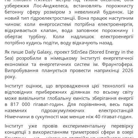
узбережжя Лос-Анджелеса, встановлять порожнисту
бетонну сферу розміром з невеликий будинок. Це
новий тип гідроелектростанції. Вона працює наступним
чином: коли енергосистемі потрібна електроенергія,
відкривається клапан, вода заповнює порожнину і
обертає турбіну. Коли надлишок електроенергії
потрібно кудись подіти, воду відкачують назад.
Як пише Daily Galaxy, проект StEnSea (Stored Energy in the
Sea) розробили в німецькому Інституті енергетичної
економіки та енергетичних систем ім. Фраунгофера.
Випробування планується провести наприкінці 2026
року.
Інститут оцінює, що впровадження цієї технології на
відповідних прибережних ділянках по всьому світу
може вивільнити глобальну ємність зберігання енергії
в 817 000 гігават-годин. Для порівняння, весь парк
наземних гідроакумулюючих електростанцій
Німеччини в сукупності має менше ніж 40 гігават-годин.
Інститут уже провів експериментальну перевірку
концепції з використанням триметрової сфери в озері