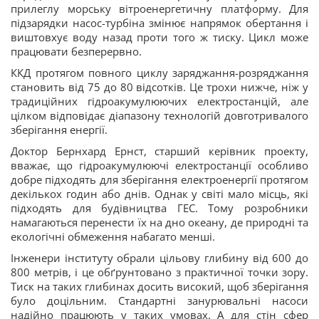
прилеглу морську вітроенергетичну платформу. Для
підзарядки насос-турбіна змінює напрямок обертання і
виштовхує воду назад проти того ж тиску. Цикл може
працювати безперервно.
ККД протягом повного циклу заряджання-розряджання
становить від 75 до 80 відсотків. Це трохи нижче, ніж у
традиційних гідроакумулюючих електростанцій, але
цілком відповідає діапазону технологій довготривалого
зберігання енергії.
Доктор Бернхард Ернст, старший керівник проекту,
вважає, що гідроакумулюючі електростанції особливо
добре підходять для зберігання електроенергії протягом
декількох годин або днів. Однак у світі мало місць, які
підходять для будівництва ГЕС. Тому розробники
намагаються перенести їх на дно океану, де природні та
екологічні обмеження набагато менші.
Інженери інституту обрали цільову глибину від 600 до
800 метрів, і це обґрунтовано з практичної точки зору.
Тиск на таких глибинах досить високий, щоб зберігання
було доцільним. Стандартні занурювальні насоси
надійно працюють у таких умовах. А для стін сфер