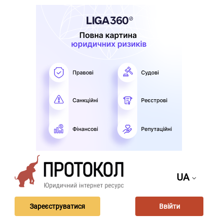
UA
Зареєструватися
Ввійти