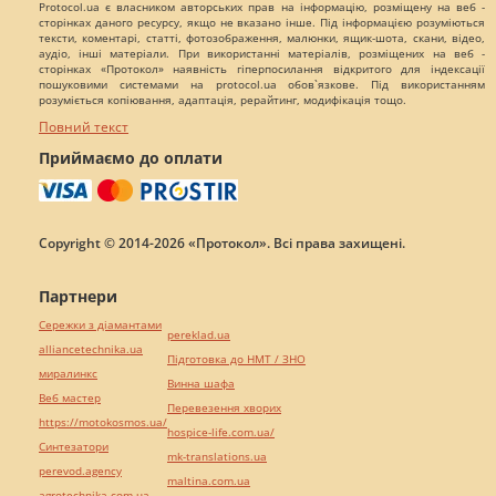
Protocol.ua є власником авторських прав на інформацію, розміщену на веб -
сторінках даного ресурсу, якщо не вказано інше. Під інформацією розуміються
тексти, коментарі, статті, фотозображення, малюнки, ящик-шота, скани, відео,
аудіо, інші матеріали. При використанні матеріалів, розміщених на веб -
сторінках «Протокол» наявність гіперпосилання відкритого для індексації
пошуковими системами на protocol.ua обов`язкове. Під використанням
розуміється копіювання, адаптація, рерайтинг, модифікація тощо.
Повний текст
Приймаємо до оплати
Copyright © 2014-2026 «Протокол». Всі права захищені.
Партнери
Сережки з діамантами
pereklad.ua
alliancetechnika.ua
Підготовка до НМТ / ЗНО
миралинкс
Винна шафа
Веб мастер
Перевезення хворих
https://motokosmos.ua/
hospice-life.com.ua/
Синтезатори
mk-translations.ua
perevod.agency
maltina.com.ua
agrotechnika.com.ua