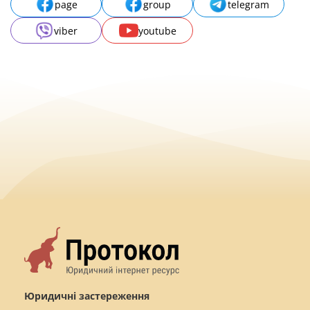
page
group
telegram
viber
youtube
Юридичні застереження