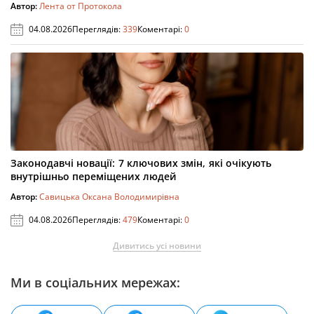
Автор:
Лента от Протокола
04.08.2026
Переглядів:
339
Коментарі:
0
Законодавчі новації: 7 ключових змін, які очікують
внутрішньо переміщених людей
Автор:
Савицька Оксана Володимирівна
04.08.2026
Переглядів:
479
Коментарі:
0
Дивитись усі новини
Ми в соціальних мережах: