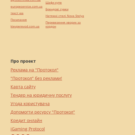
Шафи купе
europeservice.com.ua
Брендові сумки
текст юа
Натяжні стелі Nova Stelya
Посилання
Перевезення хворих за
kievperevod.com.ua
кордон
Про проект
Реклама на "Протокол"
"Протокол" без реклами!
Карта сайту
Тендер на юридичну послугу
Угода користувача
Допомогти ресурсу "Протокол"
Кредит онлайн
iGaming Protocol