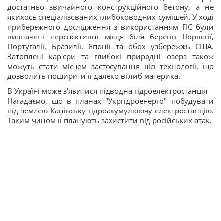
достатньо звичайного конструкційного бетону, а не
якихось спеціалізованих глибоководних сумішей. У ході
прибережного дослідження з використанням ГІС були
визначені перспективні місця біля берегів Норвегії,
Португалії, Бразилії, Японії та обох узбережжь США.
Затоплені кар'єри та глибокі природні озера також
можуть стати місцем застосування цієї технології, що
дозволить поширити її далеко вглиб материка.
В Україні може з'явитися підводна гідроелектростанція
Нагадаємо, що в планах "Укргідроенерго" побудувати
під землею Канівську гідроакумулюючу електростанцію.
Таким чином її планують захистити від російських атак.