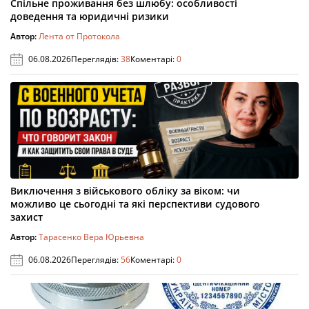
Спільне проживання без шлюбу: особливості
доведення та юридичні ризики
Автор:
Лента от Протокола
06.08.2026
Переглядів:
38
Коментарі:
0
Виключення з військового обліку за віком: чи
можливо це сьогодні та які перспективи судового
захист
Автор:
Тарасенко Вера Юрьевна
06.08.2026
Переглядів:
56
Коментарі:
0