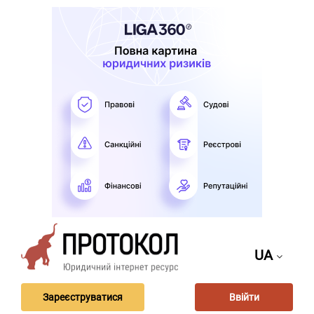
UA
Зареєструватися
Ввійти