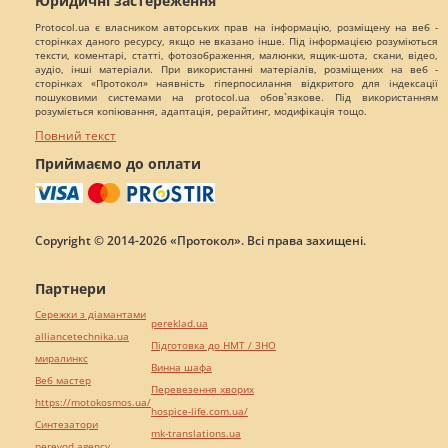
Юридичні застереження
Protocol.ua є власником авторських прав на інформацію, розміщену на веб -
сторінках даного ресурсу, якщо не вказано інше. Під інформацією розуміються
тексти, коментарі, статті, фотозображення, малюнки, ящик-шота, скани, відео,
аудіо, інші матеріали. При використанні матеріалів, розміщених на веб -
сторінках «Протокол» наявність гіперпосилання відкритого для індексації
пошуковими системами на protocol.ua обов`язкове. Під використанням
розуміється копіювання, адаптація, рерайтинг, модифікація тощо.
Повний текст
Приймаємо до оплати
Copyright © 2014-2026 «Протокол». Всі права захищені.
Партнери
Сережки з діамантами
pereklad.ua
alliancetechnika.ua
Підготовка до НМТ / ЗНО
миралинкс
Винна шафа
Веб мастер
Перевезення хворих
https://motokosmos.ua/
hospice-life.com.ua/
Синтезатори
mk-translations.ua
perevod.agency