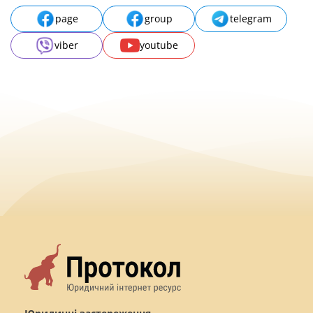
page
group
telegram
viber
youtube