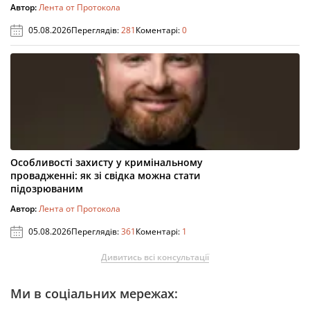
Автор:
Лента от Протокола
05.08.2026
Переглядів:
281
Коментарі:
0
Особливості захисту у кримінальному
провадженні: як зі свідка можна стати
підозрюваним
Автор:
Лента от Протокола
05.08.2026
Переглядів:
361
Коментарі:
1
Дивитись всі консультації
Ми в соціальних мережах: