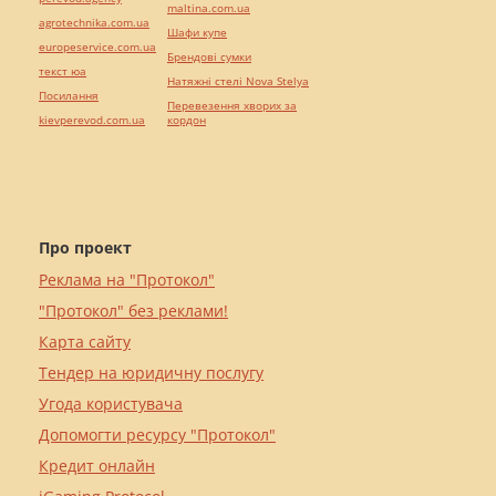
maltina.com.ua
agrotechnika.com.ua
Шафи купе
europeservice.com.ua
Брендові сумки
текст юа
Натяжні стелі Nova Stelya
Посилання
Перевезення хворих за
kievperevod.com.ua
кордон
Про проект
Реклама на "Протокол"
"Протокол" без реклами!
Карта сайту
Тендер на юридичну послугу
Угода користувача
Допомогти ресурсу "Протокол"
Кредит онлайн