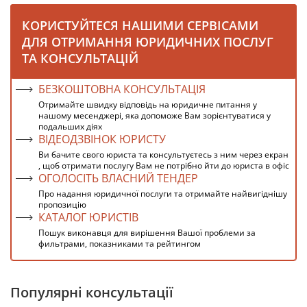
КОРИСТУЙТЕСЯ НАШИМИ СЕРВІСАМИ
ДЛЯ ОТРИМАННЯ ЮРИДИЧНИХ ПОСЛУГ
ТА КОНСУЛЬТАЦІЙ
БЕЗКОШТОВНА КОНСУЛЬТАЦІЯ
Отримайте швидку відповідь на юридичне питання у
нашому месенджері, яка допоможе Вам зорієнтуватися у
подальших діях
ВІДЕОДЗВІНОК ЮРИСТУ
Ви бачите свого юриста та консультуєтесь з ним через екран
, щоб отримати послугу Вам не потрібно йти до юриста в офіс
ОГОЛОСІТЬ ВЛАСНИЙ ТЕНДЕР
Про надання юридичної послуги та отримайте найвигіднішу
пропозицію
КАТАЛОГ ЮРИСТІВ
Пошук виконавця для вирішення Вашої проблеми за
фильтрами, показниками та рейтингом
Популярні консультації