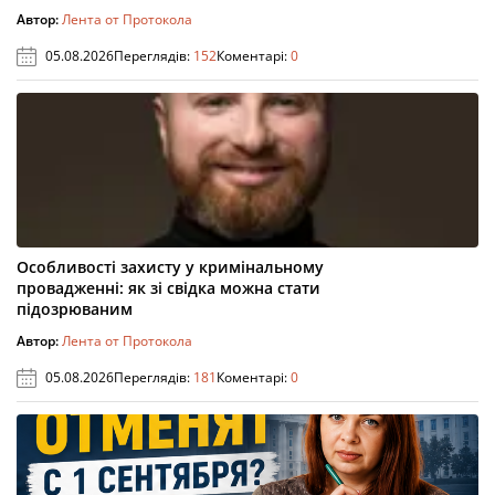
Автор:
Лента от Протокола
05.08.2026
Переглядів:
152
Коментарі:
0
Особливості захисту у кримінальному
провадженні: як зі свідка можна стати
підозрюваним
Автор:
Лента от Протокола
05.08.2026
Переглядів:
181
Коментарі:
0