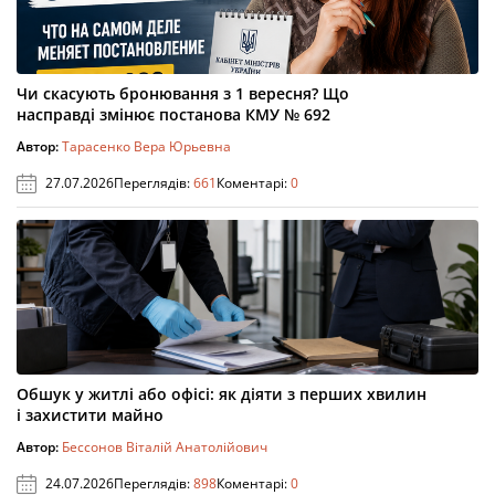
Чи скасують бронювання з 1 вересня? Що
насправді змінює постанова КМУ № 692
Автор:
Тарасенко Вера Юрьевна
27.07.2026
Переглядів:
661
Коментарі:
0
Обшук у житлі або офісі: як діяти з перших хвилин
і захистити майно
Автор:
Бессонов Віталій Анатолійович
24.07.2026
Переглядів:
898
Коментарі:
0