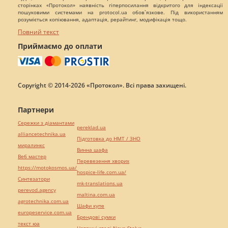
сторінках «Протокол» наявність гіперпосилання відкритого для індексації
пошуковими системами на protocol.ua обов`язкове. Під використанням
розуміється копіювання, адаптація, рерайтинг, модифікація тощо.
Повний текст
Приймаємо до оплати
Copyright © 2014-2026 «Протокол». Всі права захищені.
Партнери
Сережки з діамантами
pereklad.ua
alliancetechnika.ua
Підготовка до НМТ / ЗНО
миралинкс
Винна шафа
Веб мастер
Перевезення хворих
https://motokosmos.ua/
hospice-life.com.ua/
Синтезатори
mk-translations.ua
perevod.agency
maltina.com.ua
agrotechnika.com.ua
Шафи купе
europeservice.com.ua
Брендові сумки
текст юа
Натяжні стелі Nova Stelya