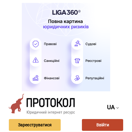
UA
Зареєструватися
Ввійти