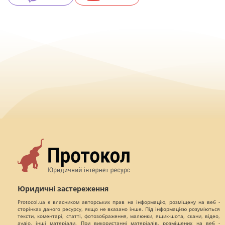
Юридичні застереження
Protocol.ua є власником авторських прав на інформацію, розміщену на веб -
сторінках даного ресурсу, якщо не вказано інше. Під інформацією розуміються
тексти, коментарі, статті, фотозображення, малюнки, ящик-шота, скани, відео,
аудіо, інші матеріали. При використанні матеріалів, розміщених на веб -