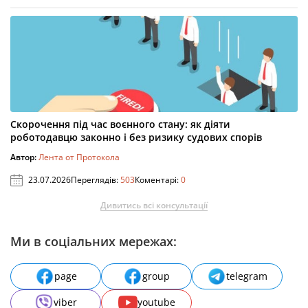
Скорочення під час воєнного стану: як діяти
роботодавцю законно і без ризику судових спорів
Автор:
Лента от Протокола
23.07.2026
Переглядів:
503
Коментарі:
0
Дивитись всі консультації
Ми в соціальних мережах:
page
group
telegram
viber
youtube