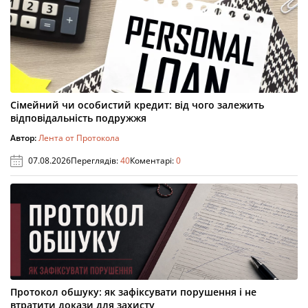
Сімейний чи особистий кредит: від чого залежить
відповідальність подружжя
Автор:
Лента от Протокола
07.08.2026
Переглядів:
40
Коментарі:
0
Протокол обшуку: як зафіксувати порушення і не
втратити докази для захисту