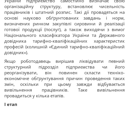
України підприємство самостійно визначає свою
організаційну структуру, встановлює чисельність
працівників і штатний розпис. Такі дії провадяться на
основі науково обґрунтованих завдань і норм,
визначених ринком закупівлі сировини й реалізації
готової продукції (послуг), а також виходячи з вимог
Національного класифікатора України та Державного
довідника тарифно-кваліфікаційних характеристик
професій (колишній «Єдиний тарифно-кваліфікаційний
довідник»).
Якщо роботодавець вирішив ліквідувати певний
структурний підрозділ підприємства чи його
реорганізувати, він повинен скласти техніко-
економічне обґрунтування причин проведення таких
змін, оскільки при цьому завжди відбувається
вивільнення працівників. Таке вивільнення
провадиться у кілька етапів.
І етап