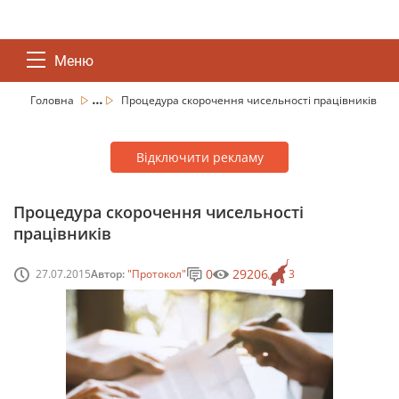
Меню
...
Головна
Процедура скорочення чисельності працівників
Відключити рекламу
Процедура скорочення чисельності
працівників
0
29206
27.07.2015
Автор:
"Протокол"
3