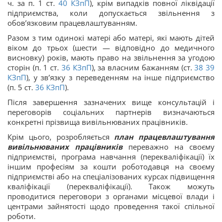
ч. за п. 1 ст.
40
КЗпП
), крім випадків повної ліквідації
підприємства, коли допускається звільнення з
обов’язковим працевлаштуванням.
Разом з тим одинокі матері або матері, які мають дітей
віком до трьох (шести — відповідно до медичного
висновку) років, мають право на звільнення за угодою
сторін (п. 1 ст.
36
КЗпП
), за власним бажанням (ст.
38
39
КЗпП
), у зв’язку з переведенням на інше підприємство
(п. 5 ст.
36
КЗпП
).
Після завершення зазначених вище консультацій і
переговорів соціальних партнерів визначаються
конкретні прізвища вивільнюваних працівників.
Крім цього, розробляється
план працевлаштування
вивільнюваних працівників
переважно на своєму
підприємстві, програма навчання (перекваліфікації) їх
іншим професіям за кошти роботодавця на своєму
підприємстві або на спеціалізованих курсах підвищення
кваліфікації (перекваліфікації). Також можуть
проводитися переговори з органами місцевої влади і
центрами зайнятості щодо проведення такої спільної
роботи.