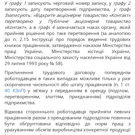
У
графу 1
записують черговий номер запису, у
графу 2
записують дату перетворенняї підприємства,
у графі
3
записують:
»Відкрите акціонерне товариство «Контакт»
перетворено у Публічне акціонерне товариство
«Контакт»,
а в
графі 4
зазначається наказ органу, який
прийняв рішення про таке перетворення (за аналогією
до п. 2.15 Інструкції про порядок ведення трудових
книжок працівників, затвердженої наказом Міністерства
праці України, Міністерства юстиції України,
Міністерства соціального захисту населення України від
29 липня 1993 року № 58).
Припинення трудового договору попереднім
роботодавцем в таких випадках можливе тільки у разі
скорочення чисельності або штату працівників (п. 1 ст.
40
КЗпП
) у зв’язку з переданням в оренду (поділом,
перетворенням, злиттям, приєднанням) підрозділів
підприємства.
Відмова стороннього роботодавця прийняти певних
працівників разом з орендованим підрозділом повинна
бути обґрунтована відповідно до норм праці з
урахуванням обсягів виробництва конкретної продукції