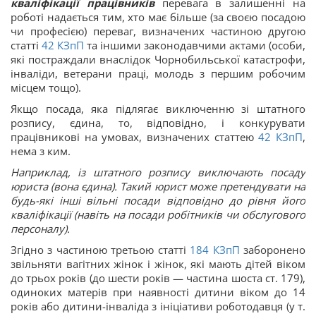
кваліфікації працівників
перевага в залишенні на
роботі надається тим, хто має більше (за своєю посадою
чи професією) переваг, визначених частиною другою
статті
42
КЗпП
та іншими законодавчими актами (особи,
які постраждали внаслідок Чорнобильської катастрофи,
інваліди, ветерани праці, молодь з першим робочим
місцем тощо).
Якщо посада, яка підлягає виключенню зі штатного
розпису, єдина, то, відповідно, і конкурувати
працівникові на умовах, визначених статтею
42
КЗпП
,
нема з ким.
Наприклад, із штатного розпису виключають посаду
юриста (вона єдина). Такий юрист може претендувати на
будь-які інші вільні посади відповідно до рівня його
кваліфікації (навіть на посади робітників чи обслугового
персоналу).
Згідно з частиною третьою статті
184
КЗпП
заборонено
звільняти вагітних жінок і жінок, які мають дітей віком
до трьох років (до шести років — частина шоста ст. 179),
одиноких матерів при наявності дитини віком до 14
років або дитини-інваліда з ініціативи роботодавця (у т.