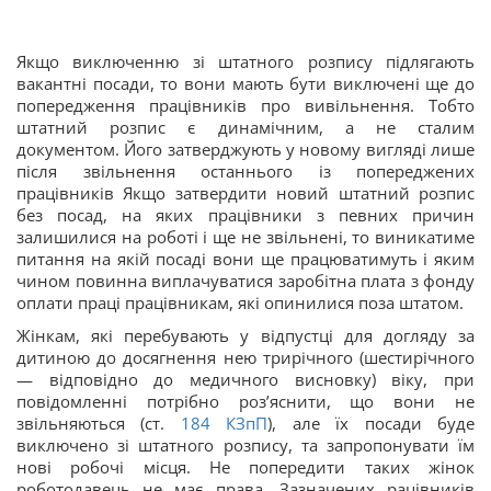
Якщо виключенню зі штатного розпису підлягають
вакантні посади, то вони мають бути виключені ще до
попередження працівників про вивільнення. Тобто
штатний розпис є динамічним, а не сталим
документом. Його затверджують у новому вигляді лише
після звільнення останнього із попереджених
працівників Якщо затвердити новий штатний розпис
без посад, на яких працівники з певних причин
залишилися на роботі і ще не звільнені, то виникатиме
питання на якій посаді вони ще працюватимуть і яким
чином повинна виплачуватися заробітна плата з фонду
оплати праці працівникам, які опинилися поза штатом.
Жінкам, які перебувають у відпустці для догляду за
дитиною до досягнення нею трирічного (шестирічного
— відповідно до медичного висновку) віку, при
повідомленні потрібно роз’яснити, що вони не
звільняються (ст.
184
КЗпП
), але їх посади буде
виключено зі штатного розпису, та запропонувати їм
нові робочі місця. Не попередити таких жінок
роботодавець не має права. Зазначених рацівників