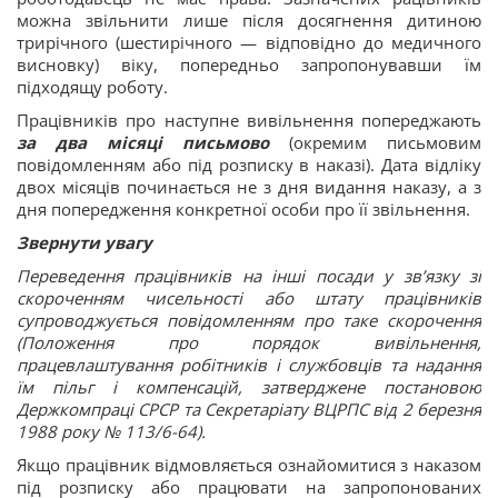
можна звільнити лише після досягнення дитиною
трирічного (шестирічного — відповідно до медичного
висновку) віку, попередньо запропонувавши їм
підходящу роботу.
Працівників про наступне вивільнення попереджають
за два місяці письмово
(окремим письмовим
повідомленням або під розписку в наказі). Дата відліку
двох місяців починається не з дня видання наказу, а з
дня попередження конкретної особи про її звільнення.
Звернути увагу
Переведення працівників на інші посади у зв’язку зі
скороченням чисельності або штату працівників
супроводжується повідомленням про таке скорочення
(Положення про порядок вивільнення,
працевлаштування робітників і службовців та надання
їм пільг і компенсацій, затверджене постановою
Держкомпраці СРСР та Секретаріату ВЦРПС від 2 березня
1988 року № 113/6-64).
Якщо працівник відмовляється ознайомитися з наказом
під розписку або працювати на запропонованих