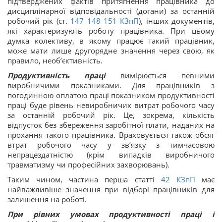
підтверджених фактів притягнення працівника до
дисциплінарної відповідальності (догани) за останній
робочий рік (ст.
147
148
151
КЗпП
), інших документів,
які характеризують роботу працівника. При цьому
думка колективу, в якому працює такий працівник,
може мати лише другорядне значення через свою, як
правило, необ’єктивність.
Продуктивність праці
вимірюється певними
виробничими показниками. Для працівників з
погодинною оплатою праці показником продуктивності
праці буде рівень невиробничих витрат робочого часу
за останній робочий рік. Це, зокрема, кількість
відпусток без збереження заробітної плати, наданих на
прохання такого працівника. Враховується також обсяг
втрат робочого часу у зв’язку з тимчасовою
непрацездатністю (крім випадків виробничого
травматизму чи професійних захворювань).
Таким чином, частина перша статті
42
КЗпП
має
найважливіше значення при відборі працівників для
залишення на роботі.
При рівних умовах продуктивності праці і