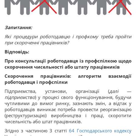
Запитання:
Які процедури роботодавцю і профкому треба пройти
при скороченні працівників?
Відповідь:
Про консультації роботодавця із профспілкою щодо
скорочення чисельності або штату працівників
Скорочення працівників: алгоритм взаємодії
роботодавця і профспілки
Підприємства, установи, організації (
далі
—
підприємство
) у процесі свого функціонування, будучи
чутливими до вимог ринку, зазнають змін, а відтак у
роботодавців виникає потреба провести реорганізацію
(реструктуризацію) виробництва і праці, скоротити
чисельність або штат працівників.
Згідно з частиною 3 статті
64
Господарського кодексу