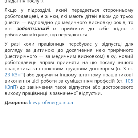
(надання послуг).
Якщо у підрозділі, який передається сторонньому
роботодавцеві, є жінки, які мають дітей віком до трьох
(шести — відповідно до медичного висновку) років, то
він
зобов’язаний
їх прийняти до себе згідно з
робочими місцями, що передаються.
У разі коли працівниця перебуває у відпустці для
догляду за дитиною до досягнення нею трирічного
(шестирічного — за медичним висновком) віку, новий
роботодавець вправі прийняти на цю посаду іншого
працівника за строковим трудовим договором (п. 3 ст.
23
КЗпП
) або доручити іншому штатному працівникові
виконання цієї роботи за суміщенням професій (ст.
105
КЗпП
) до закінчення такої відпустки або дострокового
виходу працівниці із зазначеної відпустки.
Джерело:
kievprofenergo.in.ua