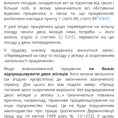
вільних посадах, складається акт за підписом від трьох і
більше осіб, в якому зазначаються всі обставини
відмови працівника, а також те, що працівникові
2
роз’яснено наслідки пункту 1 статті 40, статті 49
КЗпП
.
У разі згоди працівника щодо переведення на вільну
посаду чекати двох місяців нема потреби — його
можна, згідно зі статтею
32
КЗпП
, перевести на цю
посаду у день попередження.
У трудову книжку працівника вноситься запис:
«Переведений на таку-то посаду у зв’язку зі скороченням
чисельності працівників»
.
Якщо вивільнюваний працівник
не бажає
відпрацьовувати двох місяців
, його можна звільнити
(за згодою профспілки) до закінчення зазначеного
терміну. Для цього він має подати заяву:
«Прошу
питання мого скорочення вирішити без відпрацювання
двох місяців у зв’язку з…»
(зазначається поважна
причина, наприклад, термінове працевлаштування на
інше підприємство тощо)
.
Це не буде порушенням
законодавства про працю (роз’яснення Держінспекції
праці від 14 квітня 1999 року № 13-1272). У цьому