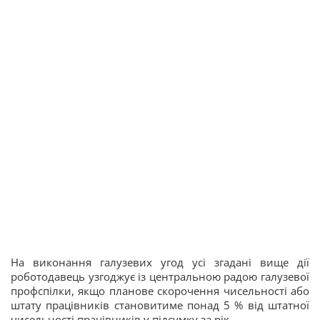
На виконання галузевих угод усі згадані вище дії
роботодавець узгоджує із центральною радою галузевої
профспілки, якщо планове скорочення чисельності або
штату працівників становитиме понад 5 % від штатної
чисельності працівників у підсумку за рік.