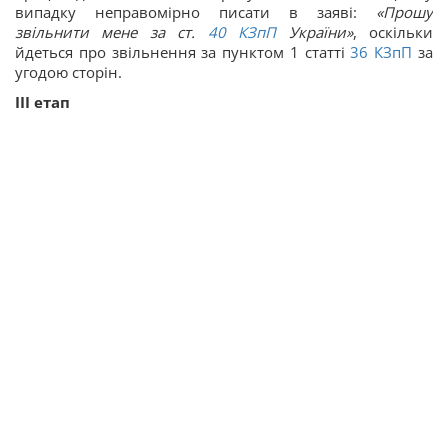
випадку неправомірно писати в заяві:
«Прошу
звільнити мене за ст.
40
КЗпП
України»
, оскільки
йдеться про звільнення за пунктом 1 статті
36
КЗпП
за
угодою сторін.
ІІІ етап