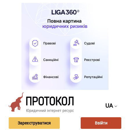
UA
Зареєструватися
Ввійти