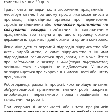
тривати і менше 30 днів.
Трапляються випадки, коли скорочення працівників —
необґрунтоване. При цьому профспілка може вносити
пропозиції відповідним органам про перенесення
строків вивільнення або
тимчасове припинення чи
скасування заходів
, пов’язаних із вивільненням
працівників, або залучати до цього процесу органи
державної влади, наглядові органи та органи контролю.
Якщо ліквідується окремий підрозділ підприємства або
якесь виробництво, а саме підприємство з іншими
підрозділами залишається працювати, не може йтися
про
звільнення у зв’язку з ліквідацію підприємства
,
оскільки така ліквідація не відбувається. У цьому
випадку йдеться про скорочення чисельності або штату
працівників.
Роботодавець разом із профспілкою вирішує питання
обґрунтованості припинення певних робіт, закриття
виробництва, переважного права працівників на
залишення на роботі.
При скороченні чисельності або штату працівників
переважне право на залишення на роботі
надається