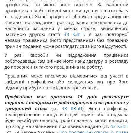
працівника, на якого воно внесено. За бажанням
працівника від його імені може виступати інша особа, у
т. ч. адвокат. Якщо працівник або його представник не
з’явився на засідання, розгляд заяви відкладається до
наступного засідання у межах строку, визначеного
частиною другою статті
43
КЗпП
. У разі повторної
неявки працівника (його представника) без поважних
причин подання може розглядатися за його відсутності.
У разі хвороби чи відрядження працівника
роботодавець сам знімає його кандидатуру з розгляду
до повернення такого працівника на роботу.
Працівник може письмово відмовитися від участі в
засіданні профспілки або складається акт про його
відмову прибути на засідання профспілки.
Профспілка має протягом 15 днів розглянути
подання і повідомити роботодавцеві своє рішення у
триденний строк
(ст.
43
КЗпП
). Якщо профспілка
необґрунтовано пропустить цей термін або її відмова
буде необґрунтованою, роботодавець може вважати,
що згоду на звільнення працівника надано (ст.
43
КЗпП
і ст. 39 Закону України «
Про професійні спілки, їх права