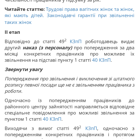
Читайте статтю:
Трудові права вагітних жінок та жінок,
які мають дітей. Законодавчі гарантії при звільненні
таких жінок
ІІ етап
2
Відповідно до статті 49
КЗпП
роботодавець видає
другий
наказ (з персоналу)
про попередження за два
місяці конкретних працівників про можливе їх
звільнення на підставі пункту 1 статті
40
КЗпП
.
Звернути увагу
Попередження про звільнення і виключення зі штатного
розпису певної посади ще не є звільненням працівника з
роботи.
Одночасно із попередженням працівників до
районного центру зайнятості направляється відповідне
спеціальне повідомлення про можливі звільнення за
пунктом 1 статті
40
КЗпП
.
2
Виходячи з вимог статті 49
КЗпП
, одночасно з
попередженням конкретних працівників і протягом