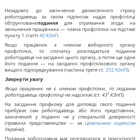
Незадовго до закінчення двомісячного строку
роботодавець за своїм підписом надає профспілці
обґрунтоване
подання
для отримання згоди на
звільнення працівника — члена профспілки на підставі
пункту 1 статті
40
КЗпП
.
Якщо працівник є членом виборного органу
профспілки, то спочатку розглядається подання
роботодавця на засіданні цього органу, а потім ще одне
його подання — на засіданні профспілкового органу
вищого підпорядкування (частина третя ст.
252
КЗпП
).
Звернути увагу
Якщо працівник не є членом профспілки, то подання
1
роботодавець профспілці не надсилає (ст. 43
КЗпП).
На засідання профкому для доповіді свого подання
прибуває сам роботодавець або його представник,
зазначений у поданні чи у спеціальній довіреності
(
правила представництва — за
Цивільним кодексом
України
).
Подання роботодавця має розглядатися в присутності