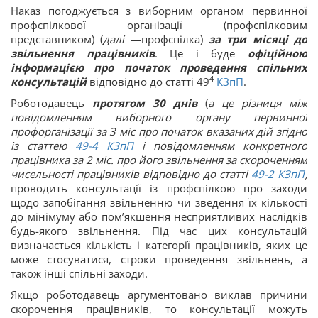
Наказ погоджується з виборним органом первинної
профспілкової організації (профспілковим
представником) (
далі
—профспілка)
за три місяці до
звільнення працівників
. Це і буде
офіційною
інформацією про початок проведення спільних
4
консультацій
відповідно до статті 49
КЗпП
.
Роботодавець
протягом 30 днів
(
а це різниця між
повідомленням виборного органу первинної
профорганізації за 3 міс про початок вказаних дій згідно
із статтею
49-4
КЗпП
і повідомленням конкретного
працівника за 2 міс. про його звільнення за скороченням
чисельності працівників відповідно до статті
49-2
КЗпП
)
проводить консультації із профспілкою про заходи
щодо запобігання звільненню чи зведення їх кількості
до мінімуму або пом’якшення несприятливих наслідків
будь-якого звільнення. Під час цих консультацій
визначається кількість і категорії працівників, яких це
може стосуватися, строки проведення звільнень, а
також інші спільні заходи.
Якщо роботодавець аргументовано виклав причини
скорочення працівників, то консультації можуть