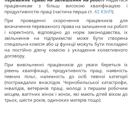
працівникам з більш високою кваліфікацією і
продуктивністю праці (частина перша ст.
42
КЗпП
).
При проведенні скорочення працівників для
визначення переважного права на залишення на роботі
і коректного, відповідно до норм законодавства, їх
звільнення на підприємстві може бути створена
спеціальна комісія або ці функції можуть бути покладені
на постійно діючу комісію з укладення колективного
договору.
При вивільненні працівників до уваги береться їх
рівень кваліфікації, продуктивність праці, наявність
певних пільг, належність до осіб певної категорії
(постраждалих внаслідок Чорнобильської катастрофи,
інвалідів, ветеранів праці, молоді з першим робочим
місцем, вагітних жінок і жінок, які мають дітей віком до
трьох, шести років, одиноких матерів тощо).