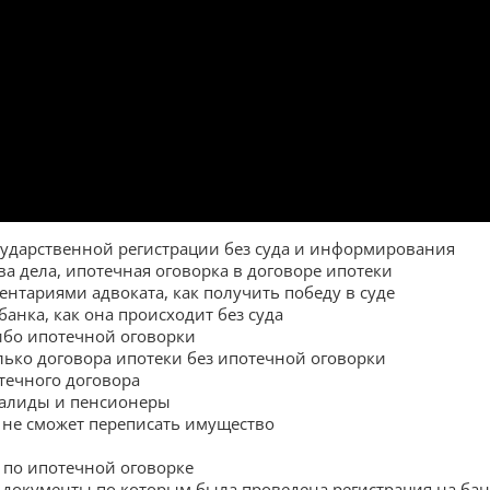
сударственной регистрации без суда и информирования
ва дела, ипотечная оговорка в договоре ипотеки
ентариями адвоката, как получить победу в суде
банка, как она происходит без суда
ибо ипотечной оговорки
лько договора ипотеки без ипотечной оговорки
течного договора
валиды и пенсионеры
 не сможет переписать имущество
 по ипотечной оговорке
т документы по которым была проведена регистрация на бан