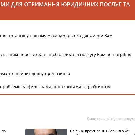
АМИ ДЛЯ ОТРИМАННЯ ЮРИДИЧНИХ ПОСЛУГ ТА
чне питання у нашому месенджері, яка допоможе Вам
есь з ним через екран , щоб отримати послугу Вам не потрібно
римайте найвигіднішу пропозицію
 проблеми за фильтрами, показниками та рейтингом
Дивитись всі відео консуль
 по
Спільне проживання без шлюбу: