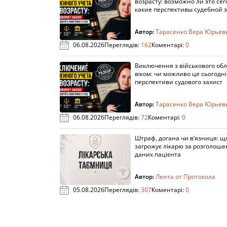
возрасту: возможно ли это сег
какие перспективы судебной 
Автор:
Тарасенко Вера Юрьев
06.08.2026
Переглядів:
162
Коментарі:
0
Виключення з військового облі
віком: чи можливо це сьогодні 
перспективи судового захист
Автор:
Тарасенко Вера Юрьев
06.08.2026
Переглядів:
72
Коментарі:
0
Штраф, догана чи в’язниця: щ
загрожує лікарю за розголош
даних пацієнта
Автор:
Лента от Протокола
05.08.2026
Переглядів:
307
Коментарі:
0