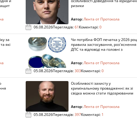
одня и
особливості доведення та юридичні
защит
ризики
на
Автор:
Лента от Протокола
06.08.2026
Переглядів:
61
Коментарі:
0
ку за
Чи потрібна ФОП печатка у 2026 роц
та які
правила застосування, роз'яснення
ДПС та відповіді на головні з
на
Автор:
Лента от Протокола
05.08.2026
Переглядів:
303
Коментарі:
0
о
Особливості захисту у
ення
кримінальному провадженні: як зі
свідка можна стати підозрюваним
Автор:
Лента от Протокола
05.08.2026
Переглядів:
397
Коментарі:
1