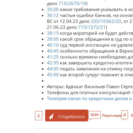
дело
715/2670/19
)
35:00
какие требования указывать в ис
36:12
частые ошибки банков, на основ
ВС от 12.04.23 дело
335/10362/20
, от 
21.06.23 дело
715/1572/21
)
38:15
когда мораторий не будет дейст
39:00
какой срок обращения в суд по о
40:10
суд первой инстанции не удовле
40:45
особенности обращения в Верх
41:25
сколько времени необходимо дл
42:35
как завершить кредитно-ипотечн
44:05
подать заявление на отмену гос
45:00
как второй супруг поможет в отм
Авторы: Адвокат Васильев Павел Серг
Телефоны для платных консультаций: 
Телеграм канал по кредитным делам 
0
2049
2
Переглядів
К
Сподобалося