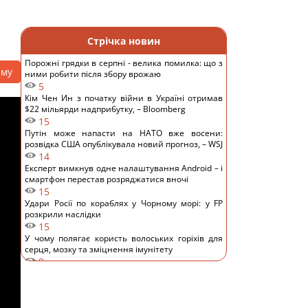
Стрічка новин
Порожні грядки в серпні - велика помилка: що з
аму
ними робити після збору врожаю
5
Кім Чен Ин з початку війни в Україні отримав
$22 мільярди надприбутку, – Bloomberg
15
Путін може напасти на НАТО вже восени:
розвідка США опублікувала новий прогноз, – WSJ
14
Експерт вимкнув одне налаштування Android – і
смартфон перестав розряджатися вночі
15
Удари Росії по кораблях у Чорному морі: у FP
розкрили наслідки
15
У чому полягає користь волоських горіхів для
серця, мозку та зміцнення імунітету
9
В Генштабі ЗСУ повідомили, на яку суму країни
НАТО виділять Україні військової допомоги
13