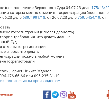
ке (постановление Верховного Суда 04.07.23 дело
175/43/2
ании которых можно отменить госрегистрацию (постановл
27.06.23 дело
639/4991/18
, от 26.07.23 дело
759/5454/19
, от
вовать
тмене госрегистрации (исковая давность)
творил требования, что делать дальше
овный Суд
я отмены госрегистрации
ые споры, что делать
регистрации можно в любой момент
ене госрегистрации
еевич , юрист Никита Жданов
096-476-66-66 или 095-235-31-10
и исполнительным производствам
оментарі