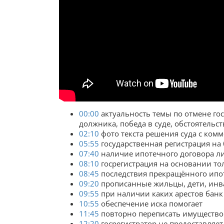
00:00
актуальность темы по отмене го
должника, победа в суде, обстоятельст
02:10
фото текста решения суда с комм
05:55
государственная регистрация на 
07:40
наличие ипотечного договора л
08:10
госрегистрация на основании то
08:45
последствия прекращённого ипо
09:20
прописанные жильцы, дети, ин
09:55
при наличии каких арестов банк
10:55
обеспечение иска помогает
11:45
повторно переписать имущество
12:20
госрегистратор не предоставляе