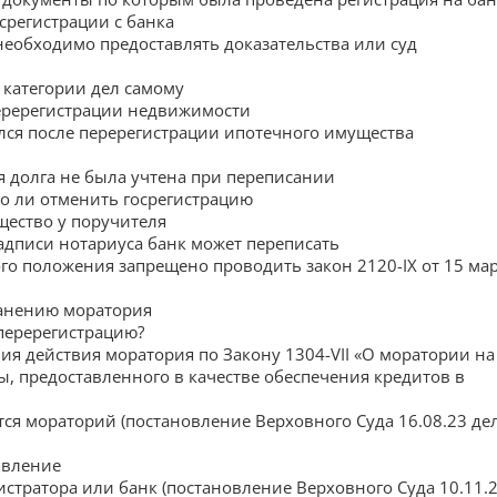
срегистрации с банка
необходимо предоставлять доказательства или суд
категории дел самому
перерегистрации недвижимости
ался после перерегистрации ипотечного имущества
я долга не была учтена при переписании
о ли отменить госрегистрацию
щество у поручителя
дписи нотариуса банк может переписать
го положения запрещено проводить закон 2120-IX от 15 ма
ранению моратория
перерегистрацию?
я действия моратория по Закону 1304-VII «О моратории на
, предоставленного в качестве обеспечения кредитов в
тся мораторий (постановление Верховного Суда 16.08.23 де
явление
гистратора или банк (постановление Верховного Суда 10.11.