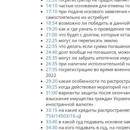
14:10
частые основания для отмены го
17:10
при подаче искового заявление 
самостоятельно их истребует
18:54
возможно ли победить в данной 
19:20
как и где узнать о проведении 
21:00
что будет с долгом, которые ост
22:25
могут ли переписать землю
22:55
что делать если сумма погашени
24:40
долг вообще не погашался, можн
25:35
могут ли забрать ипотечное иму
26:35
при наличии исполнительной на
27:35
госрегистрацию во время военно
2022
29:20
какие особенности по распрост
30:25
когда действовал мораторий на 
31:00
варианты защиты после окончани
взыскание имущества граждан Украины
иностранной валюте»
33:15
на какие кредиты распространяе
754/14503/16-ц
)
33:40
в какой суд подавать исковое за
34:30
на кого подавать в суд, на госре