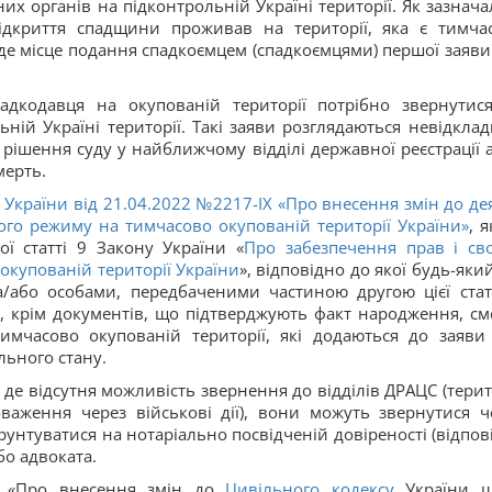
х органів на підконтрольній Україні території. Як зазнача
ідкриття спадщини проживав на території, яка є тимча
де місце подання спадкоємцем (спадкоємцями) першої заяви
адкодавця на окупованій території потрібно звернутис
ній Україні території. Такі заяви розглядаються невідклад
рішення суду у найближчому відділі державної реєстрації а
мерть.
 України від 21.04.2022 №2217-IX «Про внесення змін до де
го режиму на тимчасово окупованій території України»
, 
ї статті 9 Закону України «
Про забезпечення прав і св
окупованій території України
», відповідно до якої будь-яки
/або особами, передбаченими частиною другою цієї статт
, крім документів, що підтверджують факт народження, сме
тимчасово окупованій території, які додаються до заяви
льного стану.
де відсутня можливість звернення до відділів ДРАЦС (терито
аження через військові дії), вони можуть звернутися ч
унтуватися на нотаріально посвідченій довіреності (відпов
бо адвоката.
и «Про внесення змін до
Цивільного кодексу
України 