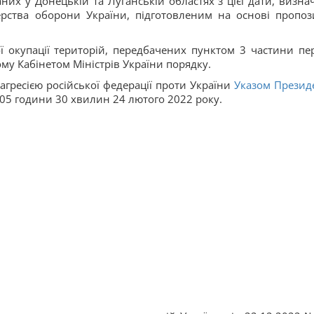
аних у Донецькій та Луганській областях з цієї дати, визна
рства оборони України, підготовленим на основі пропоз
ї окупації територій, передбачених пунктом 3 частини пе
ому Кабінетом Міністрів України порядку.
 агресією російської федерації проти України
Указом Презид
05 години 30 хвилин 24 лютого 2022 року.