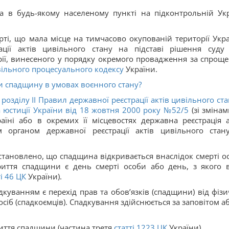
а в будь-якому населеному пункті на підконтрольній Укр
рті, що мала місце на тимчасово окупованій території Укра
ації актів цивільного стану на підставі рішення суду
орії, винесеного у порядку окремого провадження за спрощ
ільного процесуального кодексу
України.
 спадщину в умовах воєнного стану?
 розділу II Правил державної реєстрації актів цивільного ста
а юстиції України від 18 жовтня 2000 року №52/5
(зі змінам
їні або в окремих її місцевостях державна реєстрація а
м органом державної реєстрації актів цивільного стан
тановлено, що спадщина відкривається внаслідок смерті о
риття спадщини є день смерті особи або день, з якого 
і
46
ЦК
України).
куванням є перехід прав та обов’язків (спадщини) від фізи
осіб (спадкоємців). Спадкування здійснюється за заповітом аб
иття спадщини (частина третя
статті
1223
ЦК
України).