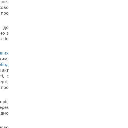
лося
сово
 про
я до
но з
ктів
яких
яким,
обод
й акт
і, є
рті,
 про
рії,
ерез
ідно
щодо