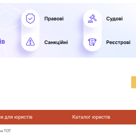
си для юристів
Каталог юристів
на ТОТ