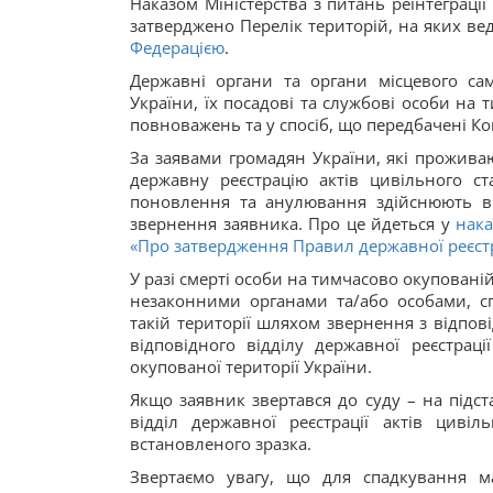
Наказом Міністерства з питань реінтеграці
затверджено Перелік територій, на яких вед
Федерацією
.
Державні органи та органи місцевого сам
України, їх посадові та службові особи на 
повноважень та у спосіб, що передбачені Кон
За заявами громадян України, які проживаю
державну реєстрацію актів цивільного ст
поновлення та анулювання здійснюють від
звернення заявника. Про це йдеться у
нака
«Про затвердження Правил державної реєстрац
У разі смерті особи на тимчасово окуповані
незаконними органами та/або особами, с
такій території шляхом звернення з відпо
відповідного відділу державної реєстрац
окупованої території України.
Якщо заявник звертався до суду – на підст
відділ державної реєстрації актів циві
встановленого зразка.
Звертаємо увагу, що для спадкування м