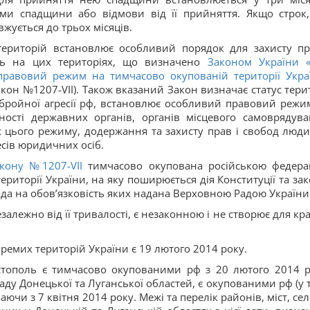
ми спадщини або відмови від її прийняття. Якщо строк
жується до трьох місяців.
ериторій встановлює особливий порядок для захисту пр
ть на цих територіях, що визначено
Законом України 
правовий режим на тимчасово окупованій території Укра
акон №1207-VII). Також вказаний Закон визначає статус терит
збройної агресії рф, встановлює особливий правовий режи
ьності державних органів, органів місцевого самоврядува
ах цього режиму, додержання та захисту прав і свобод люди
есів юридичних осіб.
акону №1207-VII
тимчасово окупована російською федера
ериторії України, на яку поширюється дія Конституції та зак
ода на обов’язковість яких надана Верховною Радою України
алежно від її тривалості, є незаконною і не створює для кра
кремих територій України є 19 лютого 2014 року.
стополь є тимчасово окупованими рф з 20 лютого 2014 р
ладу Донецької та Луганської областей, є окупованими рф (у 
ючи з 7 квітня 2014 року. Межі та перелік районів, міст, сел