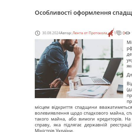
Особливості оформлення спадщ
0
30.08.2024
Автор:
Лента от Протокола
1
Мі
рф
де
ук
як
Дл
Ві
(
пр
п
місцем відкриття спадщини вважатиметься
волевиявлення щодо спадкового майна, спад
такого майна, або вимоги кредиторів. На 
справу, яка підлягає державній реєстрац
Міністрів України.