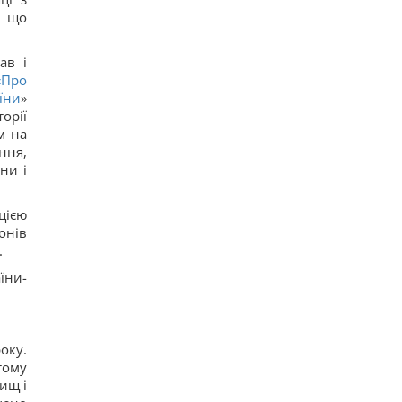
, що
ав і
«
Про
їни
»
орії
м на
ння,
ни і
цією
онів
.
їни-
оку.
тому
ищ і