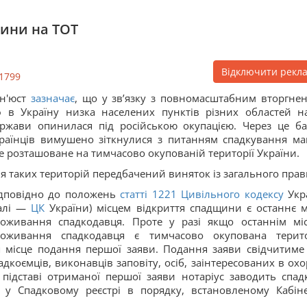
ини на ТОТ
Відключити рекл
1799
н'юст
зазначає
, що у зв’язку з повномасштабним вторгне
 в Україну низка населених пунктів різних областей н
ржави опинилася під російською окупацією. Через це ба
раїнців вимушено зіткнулися з питанням спадкування ма
е розташоване на тимчасово окупованій території України.
я таких територій передбачений виняток із загального прав
дповідно до положень
статті
1221
Цивільного кодексу
Укр
далі —
ЦК
України) місцем відкриття спадщини є останнє м
оживання спадкодавця. Проте у разі якщо останнім мі
роживання спадкодавця є тимчасово окупована терито
 місце подання першої заяви. Подання заяви свідчитиме
коємців, виконавців заповіту, осіб, заінтересованих в охо
підставі отриманої першої заяви нотаріус заводить спад
ії у Спадковому реєстрі в порядку, встановленому Кабін