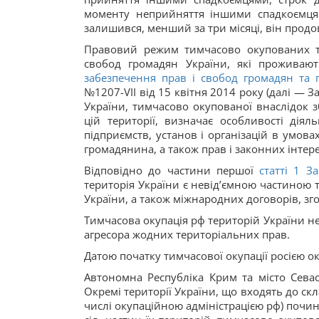
моменту неприйняття іншими спадкоємця
залишився, менший за три місяці, він продов
Правовий режим тимчасово окупованих т
свобод громадян України, які проживаю
забезпечення прав і свобод громадян та 
№1207-VII від 15 квітня 2014 року (далі — З
України, тимчасово окупованої внаслідок 
цій території, визначає особливості діял
підприємств, установ і організацій в умов
громадянина, а також прав і законних інтер
Відповідно до частини першої
статті 1 З
територія України є невід’ємною частиною т
України, а також міжнародних договорів, зг
Тимчасова окупація рф територій України нез
агресора жодних територіальних прав.
Датою початку тимчасової окупації росією о
Автономна Республіка Крим та місто Сева
Окремі території України, що входять до ск
числі окупаційною адміністрацією рф) почина