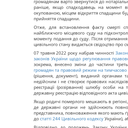
громадянам варто звернутися до нотаріальни
раніше, якщо спадкодавець на момент в
окупованою, місцем відкриття спадщини бу
прийняття спадщини.
Отже, для встановлення факту смерті сп
найближчого місцевого суду на підконтроль
моменту подання до суду. Після отримання 
цивільного стану видається свідоцтво про с
07 травня 2022 року набрав чинності
Закон
законів України щодо регулювання правово
зокрема, внесено зміни до частини третьо
громадян та правовий режим на тимчасово 
(рішення, документ), виданий органами та
недійсним і не створює правових наслідків
реєстрації (розірвання) шлюбу особи на 
державну реєстрацію відповідного акта циві
Якщо родичі померлого мешкають в регіоні, 
де державні органи не здійснюють повнов
представника, повноваження якого мають ґр
до
статті
244
Цивільного кодексу
України), а
Відповідно до положень Закону Україн