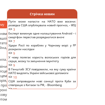
Стрічка новин
Путін може напасти на НАТО вже восени:
аму
розвідка США опублікувала новий прогноз, – WSJ
3
нням
Експерт вимкнув одне налаштування Android – і
смартфон перестав розряджатися вночі
ашої
7
гато
Удари Росії по кораблях у Чорному морі: у FP
йна,
розкрили наслідки
9
У чому полягає користь волоських горіхів для
ила.
серця, мозку та зміцнення імунітету
9
аїни
В Генштабі ЗСУ повідомили, на яку суму країни
ісце
НАТО виділять Україні військової допомоги
сцем
10
рія,
США запровадили нові санкції проти Куби за
 про
співпрацю з Китаєм та РФ, - Bloomberg
10
роні
Одне налаштування, яке варто змінити всім
кову
власникам нових телевізорів
етом
11