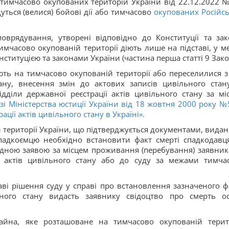
ї тимчасово окупованих територій України від 22.12.2022 
уться (велися) бойові дії або тимчасово
окупованих Російс
оврядування, утворені відповідно до Конституції та зак
тимчасово окупованій території діють лише на підставі, у м
ституцією та законами України (частина перша статті 9 Зако
ть на тимчасово окупованій території або переселилися з 
ану, внесення змін до актових записів цивільного стану
діли державної реєстрації актів цивільного стану за мі
зі Міністерства юстиції України від 18 жовтня 2000 року №
ії актів цивільного стану в Україні».
й території України, що підтверджується документами, вида
падкоємцю необхідно встановити факт смерті спадкодавц
відною заявою за місцем проживання (перебування) заявник
ії актів цивільного стану або до суду за межами тимча
аві рішення суду у справі про встановлення зазначеного ф
льного стану видасть заявнику свідоцтво про смерть о
айна, яке розташоване на тимчасово окупованій терито