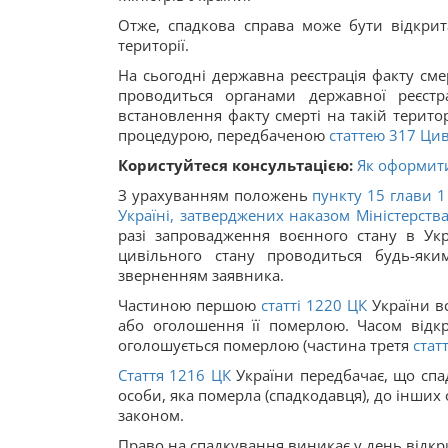
Отже, спадкова справа може бути відкрит
території.
На сьогодні державна реєстрація факту сме
проводиться органами державної реєстр
встановлення факту смерті на такій терит
процедурою, передбаченою
статтею
317
Цив
Користуйтеся консультацією:
Як оформити
З урахуванням положень
пункту 15 глави 1
Україні, затверджених наказом Міністерств
разі запровадження воєнного стану в Укра
цивільного стану проводиться будь-яки
зверненням заявника.
Частиною першою
статті
1220
ЦК
України вс
або оголошення її померлою. Часом відк
оголошується померлою (частина третя
статт
Стаття
1216
ЦК
України передбачає, що спад
особи, яка померла (спадкодавця), до інших 
законом.
Право на спадкування виникає у день відкр