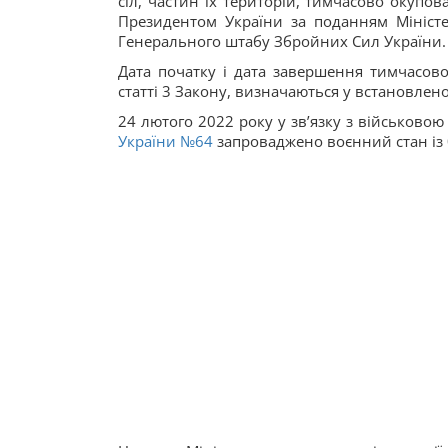
сіл, частин їх територій, тимчасово окупов
Президентом України за поданням Міністе
Генерального штабу Збройних Сил України.
Дата початку і дата завершення тимчасово
статті 3 Закону, визначаються у встановлен
24 лютого 2022 року у зв’язку з військовою
України №64
запроваджено воєнний стан із 