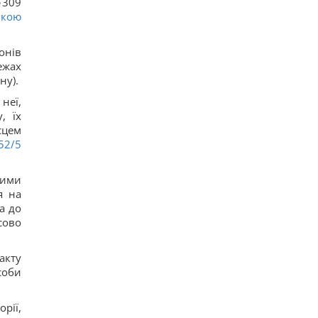
№309
ькою
онів
ежах
ну).
неї,
, їх
сцем
52/5
ними
я на
а до
сово
акту
соби
рії,