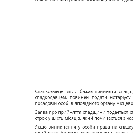
Спадкоємець, який бажає прийняти спадщи
спадкодавцем, повинен подати нотаріусу
посадовій особі відповідного органу місце
Заява про прийняття спадщини подається с
строк у шість місяців, який починається з ч
Якщо виникнення у особи права на спадку
прийняття іншими спадкоємцями, строк 