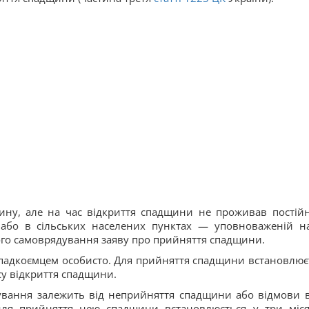
ну, але на час відкриття спадщини не проживав постійн
 або в сільських населених пунктах — уповноваженій н
вого самоврядування заяву про прийняття спадщини.
падкоємцем особисто. Для прийняття спадщини встановлює
асу відкриття спадщини.
вання залежить від неприйняття спадщини або відмови ві
для прийняття нею спадщини встановлюється у три міся