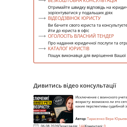
БЕЗКОШТОВНА КОНСУЛЬТАЦІЯ
Отримайте швидку відповідь на юриди
зорієнтуватися у подальших діях
ВІДЕОДЗВІНОК ЮРИСТУ
Ви бачите свого юриста та консультуєт
йти до юриста в офіс
ОГОЛОСІТЬ ВЛАСНИЙ ТЕНДЕР
Про надання юридичної послуги та от
КАТАЛОГ ЮРИСТІВ
Пошук виконавця для вирішення Вашої
Дивитись відео консультації
Исключение с воинского учета
возрасту: возможно ли это сег
какие перспективы судебной 
Автор:
Тарасенко Вера Юрьев
06.08.2026
Переглядів:
144
Коментарі:
0