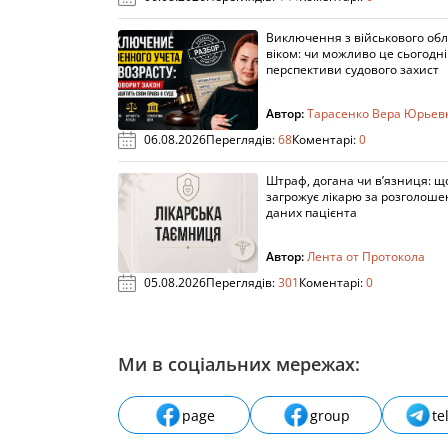
Виключення з військового облі
віком: чи можливо це сьогодні 
перспективи судового захист
Автор:
Тарасенко Вера Юрьев
06.08.2026
Переглядів:
68
Коментарі:
0
Штраф, догана чи в’язниця: щ
загрожує лікарю за розголош
даних пацієнта
Автор:
Лента от Протокола
05.08.2026
Переглядів:
301
Коментарі:
0
Ми в соціальних мережах:
page
group
te