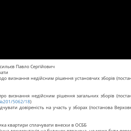
Васильєв Павло Сергійович
вати
щодо визнання недійсним рішення установчих зборів (поста
 про визнання недійсним рішення загальних зборів (поста
№201/5062/18
)
ідчувати довіреність на участь у зборах (постанова Верхов
ика квартири сплачувати внески в ОСББ
нічна документація на будинок втрачена, не може бути пере