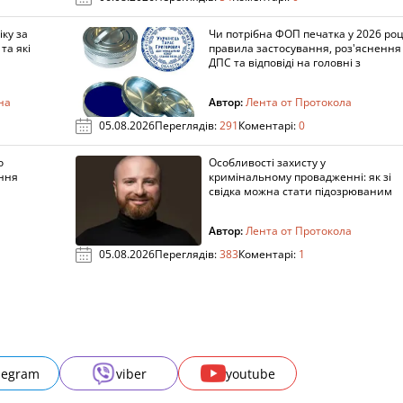
ку за
Чи потрібна ФОП печатка у 2026 роц
та які
правила застосування, роз'яснення
ДПС та відповіді на головні з
на
Автор:
Лента от Протокола
05.08.2026
Переглядів:
291
Коментарі:
0
о
Особливості захисту у
ення
кримінальному провадженні: як зі
свідка можна стати підозрюваним
Автор:
Лента от Протокола
05.08.2026
Переглядів:
383
Коментарі:
1
legram
viber
youtube