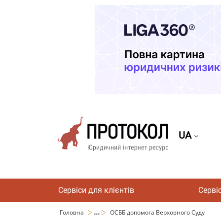
UA
Сервіси для клієнтів
Серві
...
Головна
ОСББ допомога Верховного Суду