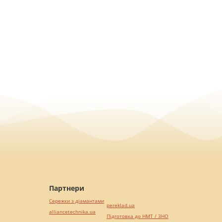
Партнери
Сережки з діамантами
pereklad.ua
alliancetechnika.ua
Підготовка до НМТ / ЗНО