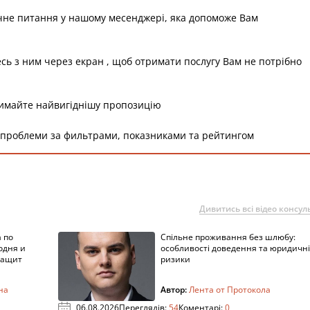
чне питання у нашому месенджері, яка допоможе Вам
есь з ним через екран , щоб отримати послугу Вам не потрібно
римайте найвигіднішу пропозицію
 проблеми за фильтрами, показниками та рейтингом
Дивитись всі відео консуль
 по
Спільне проживання без шлюбу:
одня и
особливості доведення та юридичні
защит
ризики
на
Автор:
Лента от Протокола
06.08.2026
Переглядів:
54
Коментарі:
0