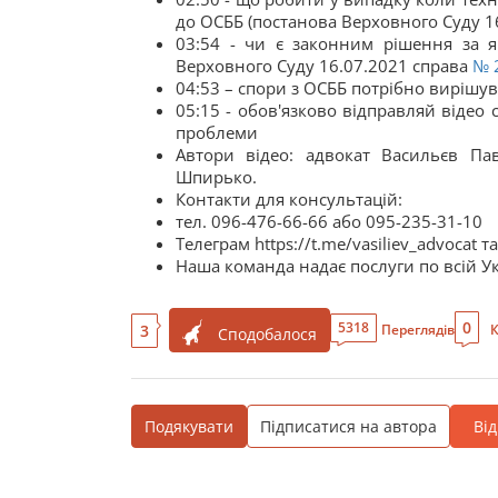
до ОСББ (постанова Верховного Суду 1
03:54 - чи є законним рішення за я
Верховного Суду 16.07.2021 справа
№ 
04:53 – спори з ОСББ потрібно вирішу
05:15 - обов'язково відправляй відео 
проблеми
Автори відео: адвокат Васильєв Па
Шпирько.
Контакти для консультацій:
тел. 096-476-66-66 або 095-235-31-10
Телеграм https://t.me/vasiliev_advocat 
Наша команда надає послуги по всій Ук
0
5318
3
Переглядів
К
Сподобалося
Подякувати
Підписатися на автора
Ві