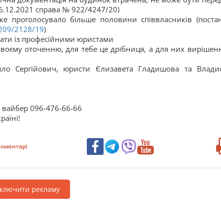
6.12.2021 справа № 922/4247/20)
ке проголосувало більше половини співвласників (поста
209/2128/19
)
вати із професійними юристами
своєму оточенню, для тебе це дрібниця, а для них вирішенн
вло Сергійович, юристи Єлизавета Гладишова та Влади
та вайбер 096-476-66-66
раїні!
оментарі
дключити рекламу