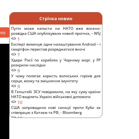
Стрічка новин
Путін може напасти на НАТО вже восени:
аму
розвідка США опублікувала новий прогноз, – WSJ
1
Експерт вимкнув одне налаштування Android – і
смартфон перестав розряджатися вночі
7
Удари Росії по кораблях у Чорному морі: у FP
розкрили наслідки
9
У чому полягає користь волоських горіхів для
серця, мозку та зміцнення імунітету
9
В Генштабі ЗСУ повідомили, на яку суму країни
НАТО виділять Україні військової допомоги
10
США запровадили нові санкції проти Куби за
співпрацю з Китаєм та РФ, - Bloomberg
10
Одне налаштування, яке варто змінити всім
власникам нових телевізорів
11