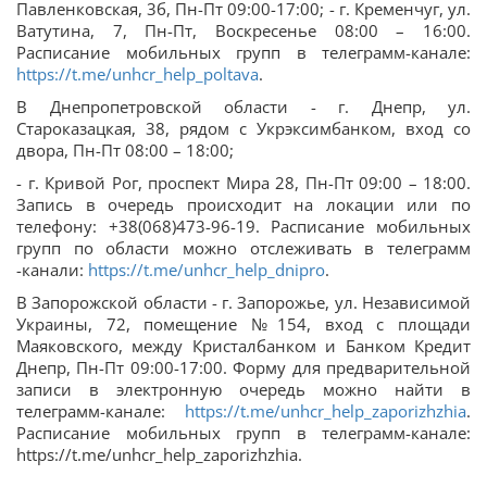
Павленковская, 3б, Пн-Пт 09:00-17:00; - г. Кременчуг, ул.
Ватутина, 7, Пн-Пт, Воскресенье 08:00 – 16:00.
Расписание мобильных групп в телеграмм-канале:
https://t.me/unhcr_help_poltava
.
В Днепропетровской области - г. Днепр, ул.
Староказацкая, 38, рядом с Укрэксимбанком, вход со
двора, Пн-Пт 08:00 – 18:00;
- г. Кривой Рог, проспект Мира 28, Пн-Пт 09:00 – 18:00.
Запись в очередь происходит на локации или по
телефону: +38(068)473-96-19. Расписание мобильных
групп по области можно отслеживать в телеграмм
-канали:
https://t.me/unhcr_help_dnipro
.
В Запорожской области - г. Запорожье, ул. Независимой
Украины, 72, помещение №154, вход с площади
Маяковского, между Кристалбанком и Банком Кредит
Днепр, Пн-Пт 09:00-17:00. Форму для предварительной
записи в электронную очередь можно найти в
телеграмм-канале:
https://t.me/unhcr_help_zaporizhzhia
.
Расписание мобильных групп в телеграмм-канале:
https://t.me/unhcr_help_zaporizhzhia.