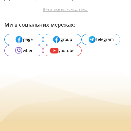
Дивитись всі консультації
Ми в соціальних мережах:
page
group
telegram
viber
youtube