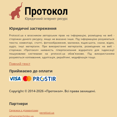
Юридичні застереження
Protocol.ua є власником авторських прав на інформацію, розміщену на веб -
сторінках даного ресурсу, якщо не вказано інше. Під інформацією розуміються
тексти, коментарі, статті, фотозображення, малюнки, ящик-шота, скани, відео,
аудіо, інші матеріали. При використанні матеріалів, розміщених на веб -
сторінках «Протокол» наявність гіперпосилання відкритого для індексації
пошуковими системами на protocol.ua обов`язкове. Під використанням
розуміється копіювання, адаптація, рерайтинг, модифікація тощо.
Повний текст
Приймаємо до оплати
Copyright © 2014-2026 «Протокол». Всі права захищені.
Партнери
Сережки з діамантами
pereklad.ua
alliancetechnika.ua