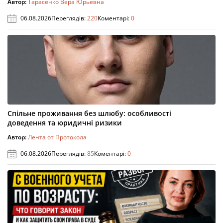
Автор:
Тарасенко Вера Юрьевна
06.08.2026
Переглядів:
220
Коментарі:
0
Спільне проживання без шлюбу: особливості
доведення та юридичні ризики
Автор:
Лента от Протокола
06.08.2026
Переглядів:
85
Коментарі:
0