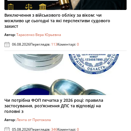
Виключення з військового обліку за віком: чи
можливо це сьогодні та які перспективи судового
захист
Автор:
Тарасенко Вера Юрьевна
06.08.2026
Переглядів:
113
Коментарі:
0
Чи потрібна ФОП печатка у 2026 році: правила
застосування, роз'яснення ДПС та відповіді на
головні з
Автор:
Лента от Протокола
05.08.2026
Переглядів:
346
Коментарі:
0