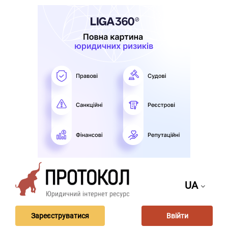
UA
Зареєструватися
Ввійти