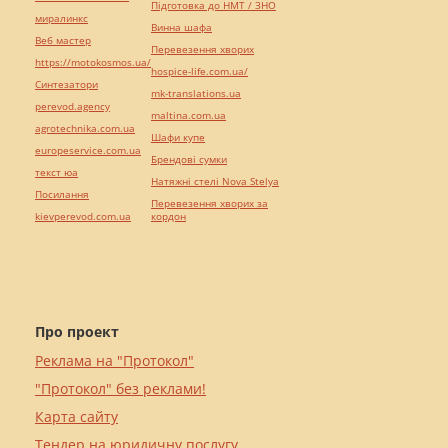
Підготовка до НМТ / ЗНО
миралинкс
Винна шафа
Веб мастер
Перевезення хворих
https://motokosmos.ua/
hospice-life.com.ua/
Синтезатори
mk-translations.ua
perevod.agency
maltina.com.ua
agrotechnika.com.ua
Шафи купе
europeservice.com.ua
Брендові сумки
текст юа
Натяжні стелі Nova Stelya
Посилання
Перевезення хворих за
kievperevod.com.ua
кордон
Про проект
Реклама на "Протокол"
"Протокол" без реклами!
Карта сайту
Тендер на юридичну послугу