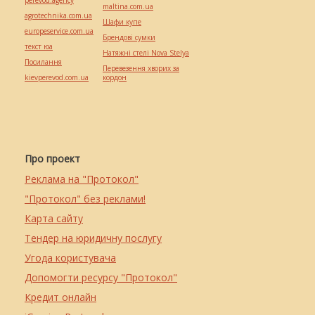
perevod.agency
maltina.com.ua
agrotechnika.com.ua
Шафи купе
europeservice.com.ua
Брендові сумки
текст юа
Натяжні стелі Nova Stelya
Посилання
Перевезення хворих за
kievperevod.com.ua
кордон
Про проект
Реклама на "Протокол"
"Протокол" без реклами!
Карта сайту
Тендер на юридичну послугу
Угода користувача
Допомогти ресурсу "Протокол"
Кредит онлайн