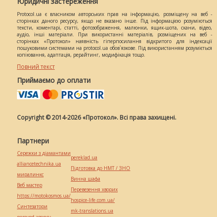
Юридичні застереження
Protocol.ua є власником авторських прав на інформацію, розміщену на веб -
сторінках даного ресурсу, якщо не вказано інше. Під інформацією розуміються
тексти, коментарі, статті, фотозображення, малюнки, ящик-шота, скани, відео,
аудіо, інші матеріали. При використанні матеріалів, розміщених на веб -
сторінках «Протокол» наявність гіперпосилання відкритого для індексації
пошуковими системами на protocol.ua обов`язкове. Під використанням розуміється
копіювання, адаптація, рерайтинг, модифікація тощо.
Повний текст
Приймаємо до оплати
Copyright © 2014-2026 «Протокол». Всі права захищені.
Партнери
Сережки з діамантами
pereklad.ua
alliancetechnika.ua
Підготовка до НМТ / ЗНО
миралинкс
Винна шафа
Веб мастер
Перевезення хворих
https://motokosmos.ua/
hospice-life.com.ua/
Синтезатори
mk-translations.ua