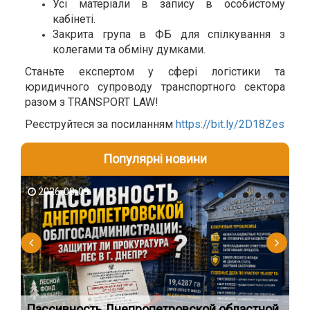
Усі матеріали в запису в особистому
кабінеті.
Закрита група в ФБ для спілкування з
колегами та обміну думками.
Станьте експертом у сфері логістики та
юридичного супроводу транспортного сектора
разом з TRANSPORT LAW!
Реєструйтеся за посиланням
https://bit.ly/2D18Zes
Популярні новини
2026-08-09
2
Пассивность Днепропетровской областной
Пр