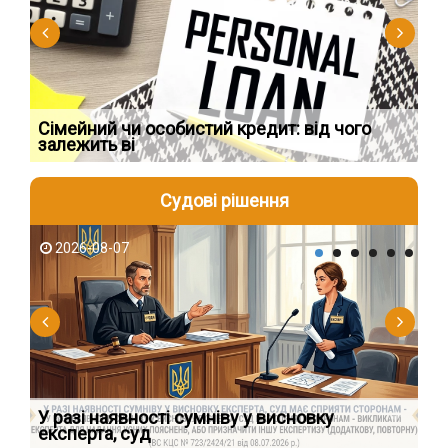
Сімейний чи особистий кредит: від чого
Пр
залежить ві
по
Судові рішення
2026-08-07
2
У разі наявності сумніву у висновку
Як
експерта, суд
вк