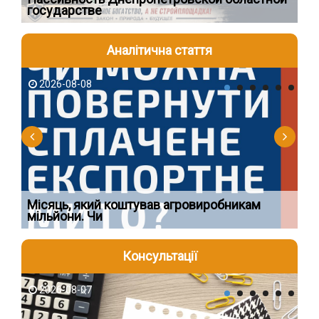
государстве
бу
Аналітична стаття
2026-08-08
2
Ї
Місяць, який коштував агровиробникам
Ог
мільйони. Чи
що
Консультації
2026-08-07
2