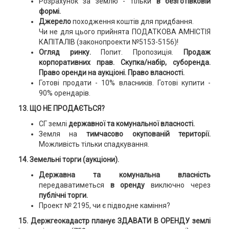
Розрахунок за землю - тільки
в безготівковій
формі.
Джерело
походження коштів для придбання.
Чи не для цього прийнята ПОДАТКОВА АМНІСТІЯ
КАПІТАЛІВ (законопроекти №5153-5156)!
Огляд ринку.
Попит. Пропозиція.
Продаж
корпоративних прав. Скупка/набір, суборенда.
Право оренди на аукціоні. Право власності.
Готові продати - 10% власників. Готові купити -
90% орендарів.
13. ЩО НЕ ПРОДАЄТЬСЯ?
СГ землі
державної та комунальної власності.
Земля на
тимчасово окупованій території.
Можливість тільки спадкування.
14. Земельні торги (аукціони).
Державна та комунальна власність
передаватиметься
в оренду
виключно
через
публічні торги.
Проект № 2195, чи є підводне каміння?
15. Держгеокадастр планує ЗДАВАТИ В ОРЕНДУ землі