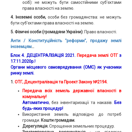
осіб): не можуть бути самостійними суб’єктами
права власності на землю.
4. Іноземні особи,
особи без громадянства: не можуть
бути суб’єктами права власності на землю.
5. Фізичні особи (громадяни України):
Право власності.
Анти / Конституційність "реформи", продажу землі
іноземцям
...
Блок 4. ДЕЦЕНТРАЛІЗАЦІЯ 2021.
Передача землі ОТГ
з
17.11.2020р.!
Органи місцевого самоврядування (ОМС) як учасники
ринку землі.
1.
ОТГ, Децентралізація та Проект Закону №2194.
Передача всіх земель державної власності в
комунальну!
Автоматично
, без інвентаризації та наказів.
Без
будь-яких процедур!
Використання земель відповідно до потреб
громади.
Кошти громадам.
Дерегуляція.
Спрощення земельних процедур.