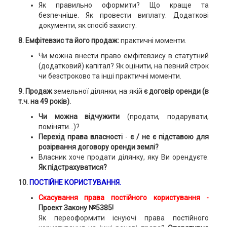
Як правильно оформити? Що краще та
безпечніше. Як провести виплату. Додаткові
документи, як спосіб захисту.
8. Емфітевзис та його продаж:
практичні моменти.
Чи можна внести право емфітевзису в статутний
(додатковий) капітал? Як оцінити, на певний строк
чи безстроково та інші практичні моменти.
9. Продаж
земельної ділянки, на якій
є договір оренди (в
т.ч. на 49 років).
Чи можна відчужити
(продати, подарувати,
поміняти…)?
Перехід права власності
-
є / не є підставою для
розірвання договору оренди землі?
Власник хоче продати ділянку, яку Ви орендуєте.
Як підстрахуватися?
10.
ПОСТІЙНЕ КОРИСТУВАННЯ.
Скасування права постійного користування -
Проект Закону №5385!
Як переоформити існуючі права постійного