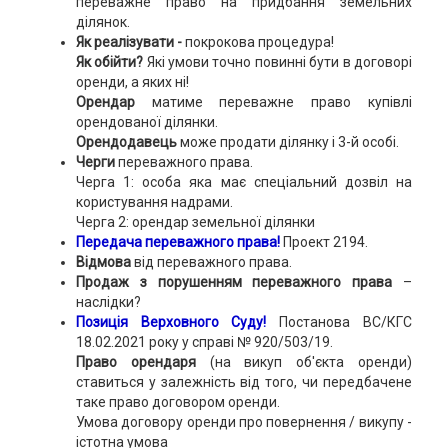
переважне право на придбання земельних
ділянок.
Як реалізувати -
покрокова процедура!
Як обійти?
Які умови точно повинні бути в договорі
оренди, а яких ні!
Орендар
матиме переважне право купівлі
орендованої ділянки.
Орендодавець
може продати ділянку і 3-й особі.
Черги
переважного права.
Черга 1: особа яка має спеціальний дозвіл на
користування надрами.
Черга 2: орендар земельної ділянки
Передача переважного права!
Проект 2194.
Відмова
від переважного права.
Продаж з
порушенням переважного права
–
наслідки?
Позиція Верховного Суду!
Постанова ВС/КГС
18.02.2021 року у справі № 920/503/19.
Право орендаря
(на викуп об'єкта оренди)
ставиться у залежність від того, чи передбачене
таке право договором оренди.
Умова договору оренди про повернення / викупу -
істотна умова