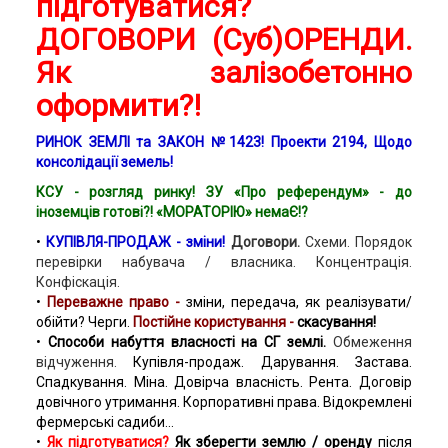
підготуватися?
ДОГОВОРИ (Суб)ОРЕНДИ.
Як залізобетонно
оформити?!
РИНОК ЗЕМЛІ та ЗАКОН №1423! Проекти 2194, Щодо
консолідації земель!
КСУ - розгляд ринку! ЗУ «Про референдум» - до
іноземців готові?! «МОРАТОРІЮ» немаЄ!?
•
КУПІВЛЯ-ПРОДАЖ - зміни!
Договори.
Схеми. Порядок
перевірки набувача / власника. Концентрація.
Конфіскація.
•
Переважне право -
зміни, передача, як реалізувати/
обійти? Черги.
Постійне користування -
скасування!
•
Способи набуття власності на СГ землі.
Обмеження
відчуження.
Купівля-продаж. Дарування. Застава.
Спадкування. Міна. Довірча власність. Рента. Договір
довічного утримання. Корпоративні права. Відокремлені
фермерські садиби...
•
Як підготуватися?
Як зберегти землю / оренду
після