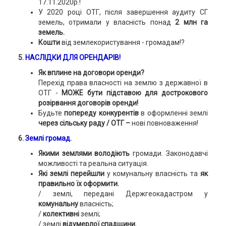
17.11.2020р.!
У 2020 році ОТГ, після завершення аудиту СГ
земель, отримали у власність понад
2 млн га
земель.
Кошти
від землекористування - громадам!?
5.
НАСЛІДКИ ДЛЯ ОРЕНДАРІВ!
Як вплине на договори оренди?
Перехід права власності на землю з державної в
ОТГ -
МОЖЕ бути підставою для дострокового
розірвання договорів оренди!
Будьте
попереду конкурентів
в оформленні землі
через сільську раду / ОТГ –
нові повноваження!
6.
Землі громад.
Якими землями володіють
громади. Законодавчі
можливості та реальна ситуація.
Які землі перейшли
у комунальну власність та
як
правильно їх оформити.
/ землі, передані Держгеокадастром у
комунальну
власність;
/
колективні
землі;
/ землі
відумерлої спадщини.