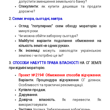
допустити зменшення земельного банку?
Спекулянти:
як купити дешевше та продати
дорожче?
2.
Схеми: вчора, сьогодні, завтра.
Огляд "популярних" схем обходу мораторію
в
минулі роки.
Чи можна обійти заборону сьогодні?
Майбутні варіанти подолання обмеження на
кількість землі «в одних руках».
Як іноземці
можуть заволодіти українською
землею і чи потрібно це їм?
3.
СПОСОБИ НАБУТТЯ ПРАВА ВЛАСНОСТІ
НА СГ ЗЕМЛІ
при відміні мораторію.
Проект №2194!
Обмеження способів відчуження.
Варіанти. Процендура відчуження
СГ ділянок.
Особливості та практичні рекомендації.
Купівля-продаж.
Дарування.
Довірча власність.
Як перевести. Як
використовувати.
Застава.
Іпотека. Забезпечення зобов’язань