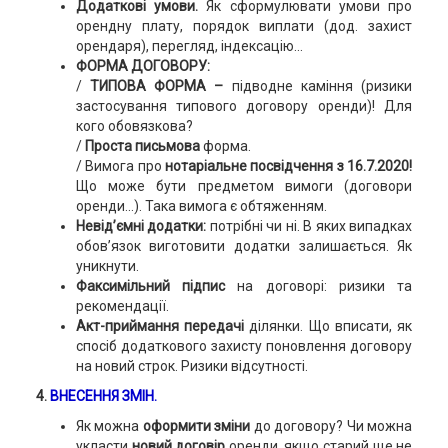
Додаткові умови.
Як сформулювати умови про
орендну плату, порядок виплати (дод. захист
орендаря), перегляд, індексацію...
ФОРМА ДОГОВОРУ:
/
ТИПОВА ФОРМА
–
підводне каміння (ризики
застосування типового договору оренди)! Для
кого обовязкова?
/
Проста письмова
форма.
/ Вимога про
нотаріальне посвідчення з 16.7.2020!
Що може бути предметом вимоги (договори
оренди...). Така вимога є обтяженням.
Невід’ємні додатки:
потрібні чи ні. В яких випадках
обов’язок виготовити додатки залишається. Як
уникнути.
Факсимільний підпис
на договорі: ризики та
рекомендації.
Акт-приймання передачі
ділянки. Що вписати, як
спосіб додаткового захисту поновлення договору
на новий строк. Ризики відсутності.
4.
ВНЕСЕННЯ ЗМІН.
Як можна
оформити зміни
до договору? Чи можна
укласти
новий договір
оренди, якщо старий ще не