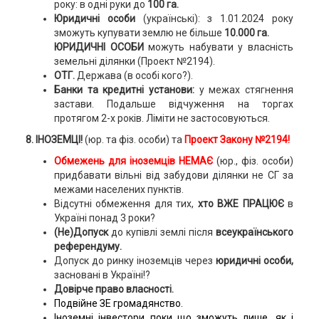
року: в одні руки до
100 га.
Юридичні особи
(українські): з 1.01.2024 року
зможуть купувати землю не більше
10.000 га.
ЮРИДИЧНІ ОСОБИ
можуть набувати у власність
земельні ділянки (Проект №2194).
ОТГ.
Держава (в особі кого?).
Банки та кредитні установи:
у межах стягнення
застави. Подальше відчуження на торгах
протягом 2-х років. Ліміти не застосовуються.
8. ІНОЗЕМЦІ!
(юр. та фіз. особи) та
Проект Закону №2194!
Обмежень для іноземців НЕМАЄ
(юр., фіз. особи)
придбавати вільні від забудови ділянки не СГ за
межами населених пунктів.
Відсутні обмеження для тих,
хто ВЖЕ ПРАЦЮЄ
в
Україні понад 3 роки?
(Не)Допуск
до купівлі землі після
всеукраїнського
референдуму.
Допуск до ринку іноземців
через
юридичні особи,
засновані в Україні!?
Довірче право власності.
Подвійне ЗЕ громадянство.
Іноземні інвестори поки що зможуть лише, як і