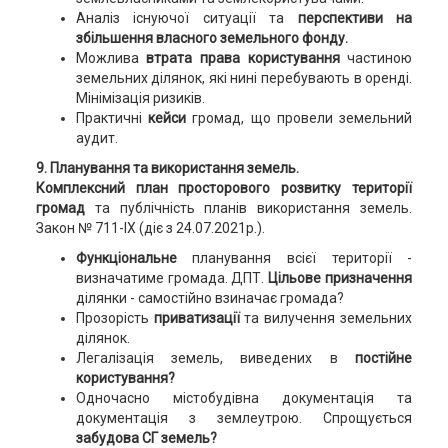
Аналіз існуючої ситуації та
перспективи на
збільшення власного земельного фонду.
Можлива
втрата права користування
частиною
земельних ділянок, які нині перебувають в оренді.
Мінімізація ризиків.
Практичні
кейси
громад, що провели земельний
аудит.
9. Планування та використання земель.
Комплексний план просторового розвитку території
громад
та публічність планів використання земель.
Закон № 711-IX (діє з 24.07.2021р.).
Функціональне
планування всієї території -
визначатиме громада. ДПТ.
Цільове призначення
ділянки - самостійно взиначає громада?
Прозорість
приватизації
та вилучення земельних
ділянок.
Легалізація земель, виведених в
постійне
користування?
Одночасно містобудівна документація та
документація з землеутрою. Спрощується
забудова СГ земель?