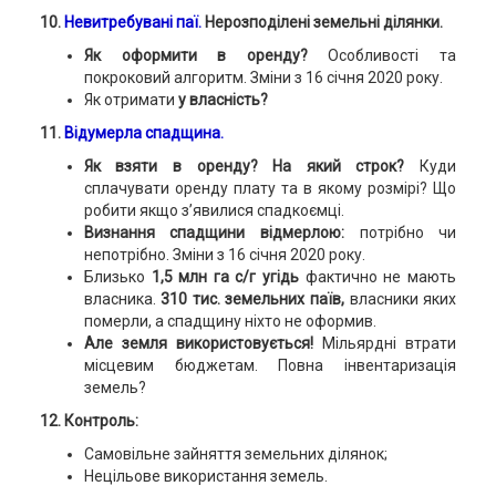
10.
Невитребувані паї.
Нерозподілені земельні ділянки.
Як оформити в оренду?
Особливості та
покроковий алгоритм. Зміни з 16 січня 2020 року.
Як отримати
у власність?
11.
Відумерла спадщина.
Як взяти в оренду? На який строк?
Куди
сплачувати оренду плату та в якому розмірі? Що
робити якщо з’явилися спадкоємці.
Визнання спадщини відмерлою:
потрібно чи
непотрібно. Зміни з 16 січня 2020 року.
Близько
1,5 млн га с/г угідь
фактично не мають
власника.
310 тис. земельних паїв,
власники яких
померли, а спадщину ніхто не оформив.
Але земля використовується!
Мільярдні втрати
місцевим бюджетам. Повна інвентаризація
земель?
12. Контроль:
Самовільне зайняття земельних ділянок;
Нецільове використання земель.