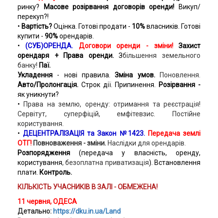
ринку?
Масове розірвання договорів оренди!
Викуп/
перекуп?!
•
Вартість?
Оцінка. Готові продати -
10%
власників. Готові
купити -
90%
орендарів.
•
(СУБ)ОРЕНДА.
Договори оренди - зміни!
Захист
орендаря + Права оренди.
З
більшення земельного
банку!
Паї.
Укладення
- нові правила.
Зміна умов.
Поновлення.
Авто/Пролонгація.
Строк дії. Припинення.
Розірвання -
як уникнути?
•
Права на землю, оренду: отримання та реєстрація!
Сервітут, суперфіцій, емфітевзис. Постійне
користування.
•
ДЕЦЕНТРАЛІЗАЦІЯ та Закон №1423.
Передача землі
ОТГ!
Повноваження - зміни.
Наслідки для орендарів.
Розпорядження
(передача у власність, оренду,
користування
, безоплатна приватизація
). Встановлення
плати.
Контроль.
КІЛЬКІСТЬ УЧАСНИКІВ В ЗАЛІ - ОБМЕЖЕНА!
11 червня, ОДЕСА
Детально:
https://dku.in.ua/Land