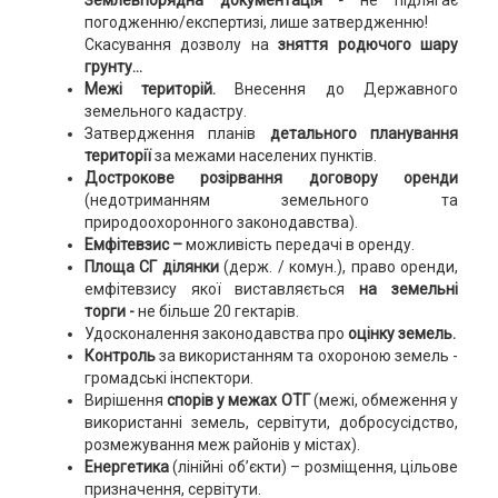
Землевпорядна документація -
не підлягає
погодженню/експертизі, лише затвердженню!
Скасування дозволу на
зняття родючого шару
грунту...
Межі територій.
Внесення до Державного
земельного кадастру.
Затвердження планів
детального планування
території
за межами населених пунктів.
Дострокове розірвання договору оренди
(недотриманням земельного та
природоохоронного законодавства).
Емфітевзис –
можливість передачі в оренду.
Площа СГ ділянки
(держ. / комун.), право оренди,
емфітевзису якої виставляється
на земельні
торги -
не більше 20 гектарів.
Удосконалення законодавства про
оцінку земель.
Контроль
за використанням та охороною земель -
громадські інспектори.
Вирішення
спорів у межах ОТГ
(межі, обмеження у
використанні земель, сервітути, добросусідство,
розмежування меж районів у містах).
Енергетика
(лінійні об’єкти) – розміщення, цільове
призначення, сервітути.