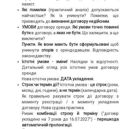
захист.
Які помилки
(практичний аналіз) допускаються
найчастіше? Як їх уникнути? Помилки, що
призводять до
визнання договору недійсним.
УМОВИ
договору оренди.
Які умови точно повинні
бути
в договорі, а
яких не бути.
Що залишити, а що
виключити?
Пункти.
Як вони мають бути сформульовані
щоб
уникнути
спорів
з орендодавцем. Відповідність
законодавству.
Істотні умови - зміни!
Наслідки їх відсутності.
Детальний огляд усіх істотних умов договору
оренди.
Нова істотна умова:
ДАТА укладення.
Строк чи термін дії?
Істотна умова -
це строк
(роки,
місяці, дні, години),
а не термін
(календарна дата).
Як правильно рахувати строк дії договору: з
моменту реєстрації / з моменту укладення
договору. Нова судова практика.
Ризик
комбінації строку й терміну
("договір
укладено на 7 років до 16.07.2027") -
перешкода
автоматичній пролонгації.