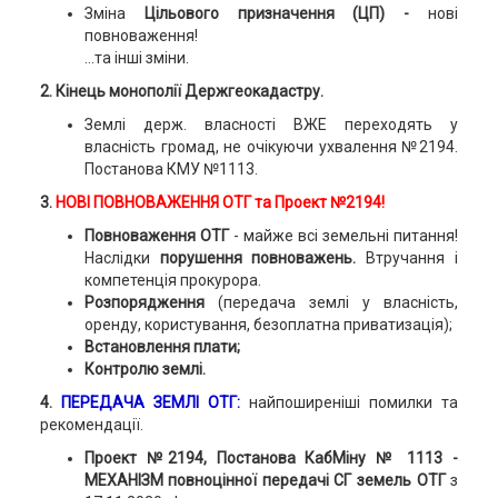
Зміна
Цільового призначення (ЦП) -
нові
повноваження!
…та інші зміни.
2. Кінець монополії Держгеокадастру.
Землі держ. власності ВЖЕ переходять у
власність громад, не очікуючи ухвалення №2194.
Постанова КМУ №1113.
3.
НОВІ ПОВНОВАЖЕННЯ ОТГ та Проект №2194!
Повноваження ОТГ
- майже всі земельні питання!
Наслідки
порушення повноважень.
Втручання і
компетенція прокурора.
Розпорядження
(передача землі у власність,
оренду, користування, безоплатна приватизація);
Встановлення плати;
Контролю землі
.
4.
ПЕРЕДАЧА ЗЕМЛІ ОТГ
:
найпоширеніші помилки та
рекомендації.
Проект №2194, Постанова КабМіну № 1113 -
МЕХАНІЗМ повноцінної передачі СГ земель ОТГ
з