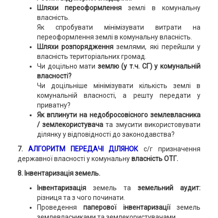
Шляхи переоформлення
землі в комунальну
власність.
Як спробувати мінімізувати витрати на
переоформлення землі в комунальну власність.
Шляхи розпорядження
землями, які перейшли у
власність територіальних громад.
Чи доцільно мати
землю (у т.ч. СГ) у комунальній
власності?
Чи доцільніше мінімізувати кількість землі в
комунальній власності, а решту передати у
приватну?
Як вплинути на недобросовісного землевласника
/ землекористувача
та змусити використовувати
ділянку у відповідності до законодавства?
7.
АЛГОРИТМ ПЕРЕДАЧІ ДІЛЯНОК
с/г призначення
державної власності у комунальну
власність ОТГ.
8. Інвентаризація земель.
Інвентаризація
земель та
земельний аудит:
різниця та з чого починати.
Проведення
паперової інвентаризації
земель
землевласниками та землекористувачами.