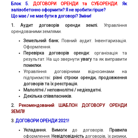
Блок 5.
ДОГОВОРИ ОРЕНДИ та СУБОРЕНДИ.
Як
залізобетонно оформити? Я не зробити гірше?
Що має / не має бути в договорі? Зміни!
1.
Аудит договорів оренди землі.
Управління
орендованими землями.
Земельний банк.
Повний аудит. Інвентаризація.
Оформлення.
Перевірка договорів оренди:
організація та
результат. На що звернути
увагу
та як виправити
помилки
.
Управління договірними відносинами на
підприємстві:
різні строки оренди, продовження
договорів та їх реєстрація.
Малолітні / неповнолітні / недієздатні.
Декілька співвласників.
2.
Рекомендований ШАБЛОН ДОГОВОРУ ОРЕНДИ
ЗЕМЛІ!
3.
ДОГОВОРИ ОРЕНДИ 2021!
Укладання. Вимоги
до договорів.
Правила
оформлення.
Невідповідність
договорів, їх ризики,