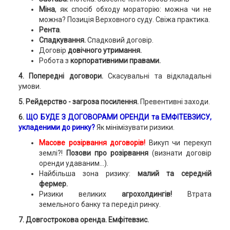
Міна
, як спосіб обходу мораторію: можна чи не
можна? Позиція Верховного суду. Свіжа практика.
Рента
.
Спадкування.
Спадковий договір.
Договір
довічного утримання.
Робота з
корпоративними правами.
4. Попередні договори.
Скасувальні та відкладальні
умови.
5. Рейдерство - загроза посилення.
Превентивні заходи.
6.
ЩО БУДЕ З ДОГОВОРАМИ ОРЕНДИ та ЕМФІТЕВЗИСУ,
укладеними до ринку?
Як мінімізувати ризики.
Масове розірвання договорів!
Викуп чи перекуп
землі?!
Позови про розірвання
(визнати договір
оренди удаваним...).
Найбільша зона ризику:
малий та середній
фермер.
Ризики великих
агрохолдингів!
Втрата
земельного банку та переділ ринку.
7. Довгострокова оренда. Емфітевзис.