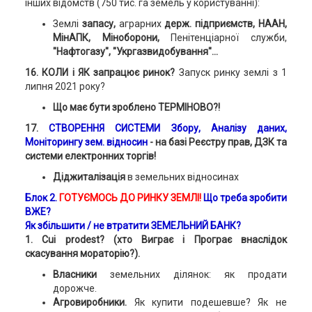
інших відомств (750 тис. га земель у користуванні):
Землі
запасу,
аграрних
держ. підприємств, НААН,
МінАПК, Міноборони,
Пенітенціарної служби,
"Нафтогазу", "Укргазвидобування"...
16. КОЛИ і ЯК запрацює ринок?
Запуск ринку землі з 1
липня 2021 року?
Що має бути зроблено ТЕРМІНОВО?!
17.
СТВОРЕННЯ СИСТЕМИ Збору, Аналізу даних,
Моніторингу зем. відносин
- на базі Реєстру прав, ДЗК та
системи електронних торгів!
Діджиталізація
в земельних відносинах
Блок 2.
ГОТУЄМОСЬ ДО РИНКУ ЗЕМЛІ!
Що треба зробити
ВЖЕ?
Як збільшити / не втратити ЗЕМЕЛЬНИЙ БАНК?
1.
Cui prodest? (хто Виграє і Програє внаслідок
скасування мораторію?).
Власники
земельних ділянок: як продати
дорожче.
Агровиробники.
Як купити подешевше? Як не