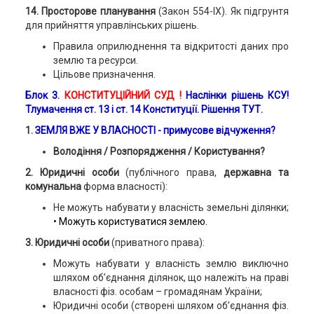
14. Просторове планування
(Закон 554-IX). Як підгрунтя
для прийняття управлінських рішень.
Правила оприлюднення та відкритості даних про
землю та ресурси.
Цільове призначення.
Блок 3.
КОНСТИТУЦІЙНИЙ СУД !
Наслінки рішень КСУ!
Тлумачення ст. 13 і ст. 14 Конституції. Рішення ТУТ.
1.
ЗЕМЛЯ ВЖЕ У ВЛАСНОСТІ - примусове відчуження?
Володіння / Розпорядження / Користування?
2. Юридичні особи
(публічного права,
державна та
комунальна
форма власності):
Не можуть набувати у власність земельні ділянки;
• Можуть користуватися землею.
3. Юридичні особи
(приватного права):
Можуть набувати у власність землю виключно
шляхом об’єднання ділянок, що належіть на праві
власності фіз. особам – громадянам України;
Юридичні особи (створені шляхом об’єднання фіз.