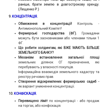
раніше, брати землю в довгострокову оренду.
(Лещенко Р.)
9.
КОНЦЕНТРАЦІЯ.
Обмеження в концентрації!
Контроль -
Антимонопольний Комітет!
Фермерські господарства (ФГ).
Громадяни
можуть бути засновниками або членами тільки 1
ФГ.
Що робити холдингам, які ВЖЕ МАЮТЬ БІЛЬШЕ
ЗЕМЕЛЬНОГО БАНКУ?
Механізм встановлення загальної площі
земельних ділянок СГ призначення, які
перебувають у власності покупців.
Інформаційна взаємодія земельного кадастру та
реєстру речових прав.
Створення відокремлених фермерських садиб -
як варіант уникнення концентрації.
10.
КОНФІСКАЦІЯ.
Перевищено ліміт
по концентрації - або продаж
на торгах, або конфіскація.