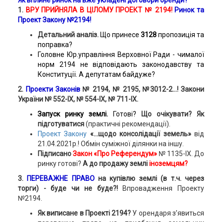
Як вплине ринок на вже укладені договори оренди?
1.
ВРУ ПРИЙНЯЛА В ЦІЛОМУ ПРОЕКТ № 2194!
Ринок та
Проект Закону №2194!
Детальний аналіз.
Що принесе
3128
пропозиція та
поправка?
Головне Юр.управління Верховної Ради - чималої
норм 2194 не відповідають законодавству та
Конституції. А депутатам байдуже?
2.
Проекти Законів
№ 2194, № 2195, №3012-2...!
Закони
України № 552-IX, № 554-IX, № 711-IX.
Запуск ринку землі.
Готові?
Що очікувати?
Як
підготуватися
(практичні рекомендації).
Проект Закону
«…щодо консолідації земель»
від
21.04.2021р.! Обмін суміжної ділянки на іншу.
Підписано
Закон «Про Референдум»
№ 1135-ІХ.
До
ринку готові?
А до продажу землі
іноземцям?
3.
ПЕРЕВАЖНЕ ПРАВО
на купівлю землі (в т.ч. через
торги) - буде чи не буде?!
Впровадження Проекту
№2194.
Як виписане в Проекті 2194?
У орендаря з’явиться