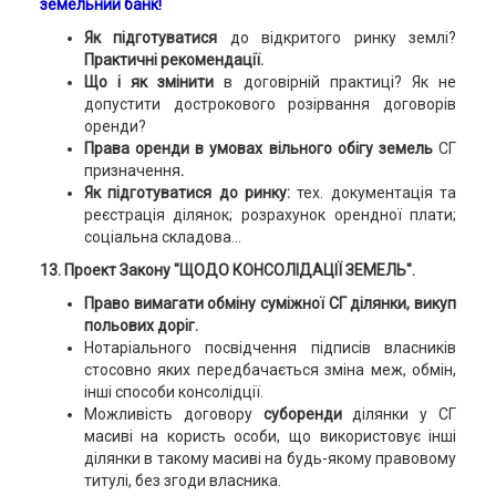
земельний банк!
Як підготуватися
до відкритого ринку землі?
Практичні рекомендації.
Що і як змінити
в договірній практиці? Як не
допустити дострокового розірвання договорів
оренди?
Права оренди в умовах вільного обігу земель
СГ
призначення
.
Як підготуватися до ринку:
тех. документація та
реєстрація ділянок; розрахунок орендної плати;
соціальна складова...
13. Проект Закону "ЩОДО КОНСОЛІДАЦІЇ ЗЕМЕЛЬ".
Право вимагати обміну суміжної СГ ділянки, викуп
польових доріг.
Нотаріального посвідчення підписів власників
стосовно яких передбачається зміна меж, обмін,
інші способи консолідції.
Можливість договору
суборенди
ділянки у СГ
масиві на користь особи, що використовує інші
ділянки в такому масиві на будь-якому правовому
титулі, без згоди власника.