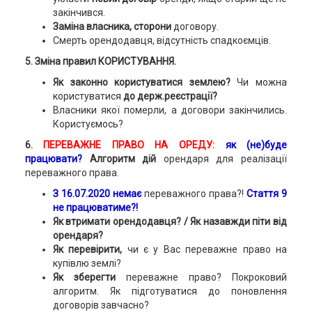
закінчився.
Заміна власника
, сторони
договору.
Смерть орендодавця, відсутність спадкоємців.
5. Зміна правил КОРИСТУВАННЯ.
Як законно користуватися землею?
Чи можна
користуватися
до держ.реєстрації?
Власники якої померли, а договори закінчились.
Користуємось?
6.
ПЕРЕВАЖНЕ ПРАВО
НА ОРЕДУ:
як (не)буде
працювати?
Алгоритм дій
орендаря для реалізації
переважного права.
З 16.07.2020 немає
переважного права?!
Стаття 9
не працюватиме?!
Як втримати орендодавця? /
Як назавжди піти від
орендаря?
Як перевірити,
чи є у Вас переважне право на
купівлю землі?
Як зберегти
переважне право?
Покроковий
алгоритм. Як підготуватися до поновлення
договорів завчасно?