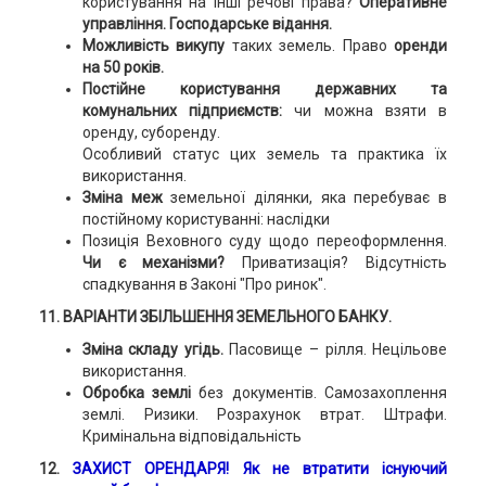
користування на інші речові права?
Оперативне
управління. Господарське відання.
Можливість викупу
таких земель. Право
оренди
на 50 років.
Постійне користування державних та
комунальних підприємств:
чи можна взяти в
оренду, суборенду.
Особливий статус цих земель та практика їх
використання.
Зміна меж
земельної ділянки, яка перебуває в
постійному користуванні: наслідки
Позиція Веховного суду щодо переоформлення.
Чи є механізми?
Приватизація? Відсутність
спадкування в Законі "Про ринок".
11. ВАРІАНТИ ЗБІЛЬШЕННЯ ЗЕМЕЛЬНОГО БАНКУ.
Зміна складу угідь.
Пасовище – рілля. Нецільове
використання.
Обробка землі
без документів. Самозахоплення
землі. Ризики. Розрахунок втрат. Штрафи.
Кримінальна відповідальність
12.
ЗАХИСТ ОРЕНДАРЯ!
Як не втратити існуючий