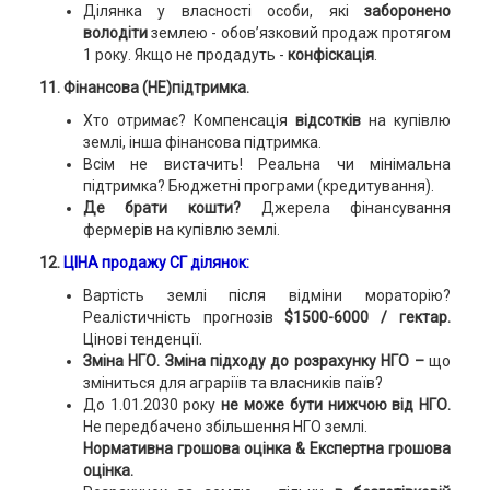
Ділянка у власності особи, які
заборонено
володіти
землею - обов’язковий продаж протягом
1 року. Якщо не продадуть -
конфіскація
.
11. Фінансова (НЕ)підтримка.
Хто отримає? Компенсація
відсотків
на купівлю
землі, інша фінансова підтримка.
Всім не вистачить! Реальна чи мінімальна
підтримка? Бюджетні програми (кредитування).
Де брати кошти?
Джерела фінансування
фермерів на купівлю землі.
12.
ЦІНА продажу СГ ділянок:
Вартість землі після відміни мораторію?
Реалістичність прогнозів
$1500-6000 / гектар.
Цінові тенденції.
Зміна НГО. Зміна підходу до розрахунку НГО –
що
зміниться для аграріїв та власників паїв?
До 1.01.2030 року
не може бути нижчою від НГО.
Не передбачено збільшення НГО землі.
Нормативна грошова оцінка & Експертна грошова
оцінка.