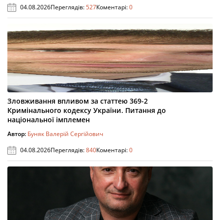
04.08.2026
Переглядів:
527
Коментарі:
0
Зловживання впливом за статтею 369-2
Кримінального кодексу України. Питання до
національної імплемен
Автор:
Буняк Валерій Сергійович
04.08.2026
Переглядів:
840
Коментарі:
0