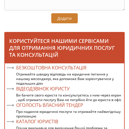
Додати
КОРИСТУЙТЕСЯ НАШИМИ СЕРВІСАМИ
ДЛЯ ОТРИМАННЯ ЮРИДИЧНИХ ПОСЛУГ
ТА КОНСУЛЬТАЦІЙ
БЕЗКОШТОВНА КОНСУЛЬТАЦІЯ
Отримайте швидку відповідь на юридичне питання у
нашому месенджері, яка допоможе Вам зорієнтуватися у
подальших діях
ВІДЕОДЗВІНОК ЮРИСТУ
Ви бачите свого юриста та консультуєтесь з ним через екран
, щоб отримати послугу Вам не потрібно йти до юриста в офіс
ОГОЛОСІТЬ ВЛАСНИЙ ТЕНДЕР
Про надання юридичної послуги та отримайте найвигіднішу
пропозицію
КАТАЛОГ ЮРИСТІВ
Пошук виконавця для вирішення Вашої проблеми за