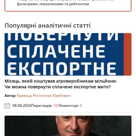
фильтрами, показниками та рейтингом
Популярні аналітичні статті
Місяць, який коштував агровиробникам мільйони.
Чи можна повернути сплачене експортне мито?
Автор:
Кравець Ростислав Юрійович
08.08.2026
Переглядів:
103
Коментарі:
0