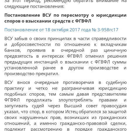
За этот период, рекомендую обратить внимание на
следующие постановления:
Постановление ВСУ по пересмотру о юрисдикции
споров о взыскании средств с ФГВФЛ
Постановление от 18 октября 2017 года № 3-958гс17
ВСУ забыв о своих принципах в части справедливости
и добросовестности по отношению к вкладчикам
банков, проявив в очередной раз циничную
предвзятость в интересах ФГВФЛ отменил решения
предыдущих инстанций о взыскании с ФГВФЛ суммы
установленной ранее в другом производстве и
производство прекратил.
ВСУ внося очередные противоречия в судебную
практику и четко не разграничивая юрисдикцию
подобных споров, тем самым давая представителям
ФГВФЛ продолжать злоупотреблять правами и
запугивать судей через Высший совет правосудия
указал, что спор, в котором Истец обратился за защитой
своих нарушенных прав, возникших из гражданских
отношений, а именно гражданско-правовой сделки,
подлежит рассмотрению в порядке гражданского