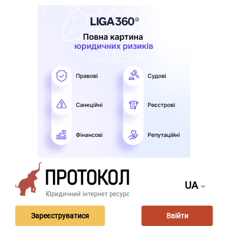
UA
Зареєструватися
Ввійти