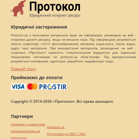
Юридичні застереження
Protocol.ua є власником авторських прав на інформацію, розміщену на веб -
сторінках даного ресурсу, якщо не вказано інше. Під інформацією розуміються
тексти, коментарі, статті, фотозображення, малюнки, ящик-шота, скани, відео,
аудіо, інші матеріали. При використанні матеріалів, розміщених на веб -
сторінках «Протокол» наявність гіперпосилання відкритого для індексації
пошуковими системами на protocol.ua обов`язкове. Під використанням
розуміється копіювання, адаптація, рерайтинг, модифікація тощо.
Повний текст
Приймаємо до оплати
Copyright © 2014-2026 «Протокол». Всі права захищені.
Партнери
Сережки з діамантами
pereklad.ua
alliancetechnika.ua
Підготовка до НМТ / ЗНО
миралинкс