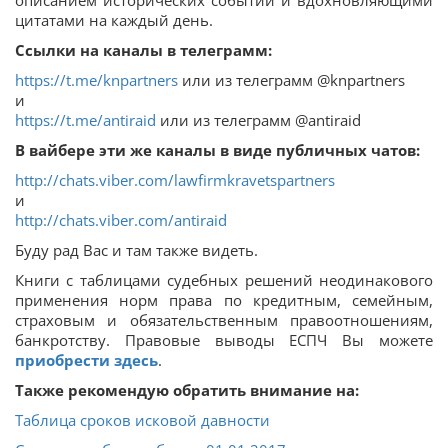
описанием исторических событий и вдохновляющими
цитатами на каждый день.
Ссылки на каналы в телеграмм:
https://t.me/knpartners
или из телеграмм @knpartners
и
https://t.me/antiraid
или из телеграмм @antiraid
В вайбере эти же каналы в виде публичных чатов:
http://chats.viber.com/lawfirmkravetspartners
и
http://chats.viber.com/antiraid
Буду рад Вас и там также видеть.
Книги с таблицами судебных решений неодинакового
применения норм права по кредитным, семейным,
страховым и обязательственным правоотношениям,
банкротству. Правовые выводы ЕСПЧ Вы можете
приобрести здесь
.
Также рекомендую обратить внимание на:
Таблица сроков исковой давности