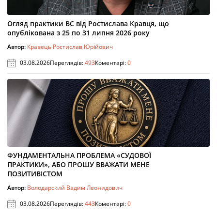
Огляд практики ВС від Ростислава Кравця, що
опублікована з 25 по 31 липня 2026 року
Автор:
Кравець Ростислав Юрійович
03.08.2026
Переглядів:
493
Коментарі:
0
ФУНДАМЕНТАЛЬНА ПРОБЛЕМА «СУДОВОЇ
ПРАКТИКИ», АБО ПРОШУ ВВАЖАТИ МЕНЕ
ПОЗИТИВІСТОМ
Автор:
Володарский Вадим Леонидович
03.08.2026
Переглядів:
443
Коментарі:
0