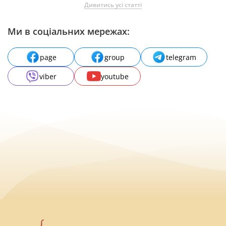
Дивитись усі статті
Ми в соціальних мережах:
page
group
telegram
viber
youtube