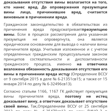
доказывания отсутствия вины возлагается на того,
кто нанес вред. До опровержения презумпции
вины лицо, причинившее вред, считается
виновным в причинении вреда
.
Гражданское законодательство в обязательствах из
причинения вреда предусматривает
презумпцию
вины
. Если в процессе рассмотрения дела указанная
презумпция не опровергнута, она является
юридическим основанием для вывода о наличии вины
причинителя вреда. Учитывая изложенное и с учетом
определенных гражданским процессуальным законом
принципов состязательности и диспозитивности
гражданского процесса, именно
на ответчика
возложена обязанность доказывания отсутствия его
вины в причинении вреда истцу
(Определение ВССУ
от 9 сентября 2015 в деле № 6-21351св15; а также от 15
января 2014 по делу № 6-32496св13).
Согласно статьям 1166, 1167 ГК действует презумпция
вины причинителя вреда,
поэтому не истец
доказывает вину, а ответчик доказывает отсутствие
своей вины.
Так,Определением ВССУ от 25 сентября