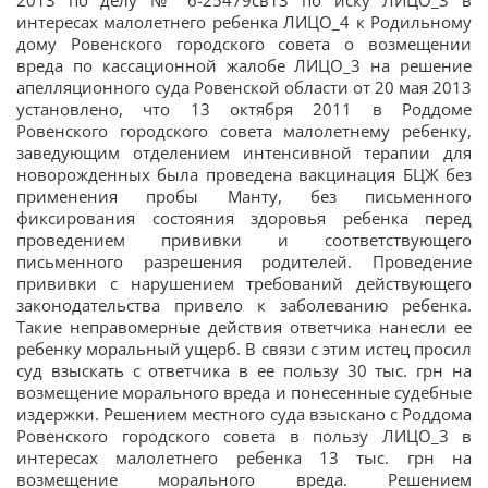
2013 по делу № 6-25479св13 по иску ЛИЦО_3 в
интересах малолетнего ребенка ЛИЦО_4 к Родильному
дому Ровенского городского совета о возмещении
вреда по кассационной жалобе ЛИЦО_3 на решение
апелляционного суда Ровенской области от 20 мая 2013
установлено, что 13 октября 2011 в Роддоме
Ровенского городского совета малолетнему ребенку,
заведующим отделением интенсивной терапии для
новорожденных была проведена вакцинация БЦЖ без
применения пробы Манту, без письменного
фиксирования состояния здоровья ребенка перед
проведением прививки и соответствующего
письменного разрешения родителей. Проведение
прививки с нарушением требований действующего
законодательства привело к заболеванию ребенка.
Такие неправомерные действия ответчика нанесли ее
ребенку моральный ущерб. В связи с этим истец просил
суд взыскать с ответчика в ее пользу 30 тыс. грн на
возмещение морального вреда и понесенные судебные
издержки. Решением местного суда взыскано с Роддома
Ровенского городского совета в пользу ЛИЦО_3 в
интересах малолетнего ребенка 13 тыс. грн на
возмещение морального вреда. Решением