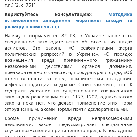
т.п.) [2, с. 751].
Користуйтесь консультацією:
Методика
встановлення заподіяння моральної шкоди та
розміру її компенсації
Наряду с нормами гл. 82 ГК, в Украине также есть
специальное законодательство об отдельных видах
деликтов. Это законы «О реабилитации жертв
политических репрессий в Украине», «О порядке
возмещения вреда, причиненного гражданину
незаконными действиями органов дознания,
предварительного следствия, прокуратуры и суда», «Об
ответственности за вред, причиненный вследствие
дефекта продукции» и другие. Стоит заметить, что ГК
содержит указание на существование специального
закона для реализации ст.ст. 1177, 1207, однако такого
закона пока нет, что делает применение этих норм
затрудненным, а сами нормы почти декларативными.
Кроме причинения вреда неправомерными
действиями, закон предусматривает специальные
случаи возмещения причиненного вреда. К последним
относятся случаи возмещения вреда, причиненного