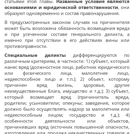
статьями этой главы.
Названные условия являются
основаниями и юридической ответственности
, они
образуют одновременно и состав правонарушения.
В предусмотренных законом случаях на причинителя
может быть возложена обязанность возмещения вреда
и при усеченном составе генерального деликта, а
именно при отсутствии в его действиях вины или
противоправности.
Специальные деликты
дифференцируются по
различным критериям, в частности: 1) субъект, который
нанес вред (должностное лицо, работник юридического
или физического лица, малолетнее лицо,
недееспособное лицо и т.п.); 2) объект, которому
причинен вред (жизнь, здоровье, другие
неимущественные блага, имущество и т.д.); 3) субъект,
который возмещает вред (причинитель вреда,
родители; усыновители; опекуны; заведение, которое
должно было осуществлять надзор за малолетним или
недееспособным лицом; государство и т.д.); 4)
особенности деятельности или объектов,
причинивших вред (источник повышенной опасности,
изготовление или продажа некачественных товаров и