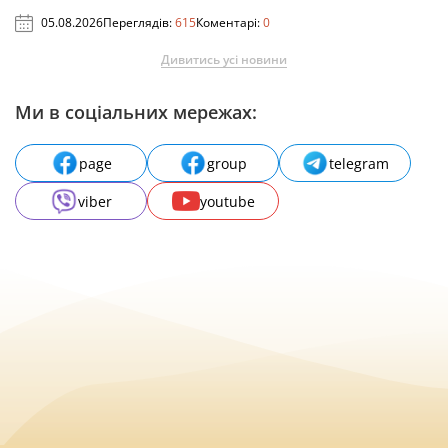
05.08.2026
Переглядів:
615
Коментарі:
0
Дивитись усі новини
Ми в соціальних мережах:
page
group
telegram
viber
youtube