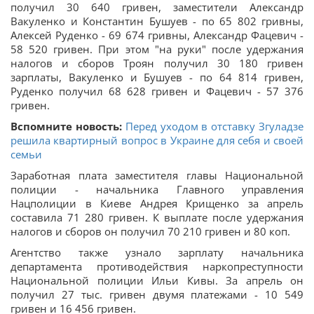
получил 30 640 гривен, заместители Александр
Вакуленко и Константин Бушуев - по 65 802 гривны,
Алексей Руденко - 69 674 гривны, Александр Фацевич -
58 520 гривен. При этом "на руки" после удержания
налогов и сборов Троян получил 30 180 гривен
зарплаты, Вакуленко и Бушуев - по 64 814 гривен,
Руденко получил 68 628 гривен и Фацевич - 57 376
гривен.
Вспомните новость:
Перед уходом в отставку Згуладзе
решила квартирный вопрос в Украине для себя и своей
семьи
Заработная плата заместителя главы Национальной
полиции - начальника Главного управления
Нацполиции в Киеве Андрея Крищенко за апрель
составила 71 280 гривен. К выплате после удержания
налогов и сборов он получил 70 210 гривен и 80 коп.
Агентство также узнало зарплату начальника
департамента противодействия наркопреступности
Национальной полиции Ильи Кивы. За апрель он
получил 27 тыс. гривен двумя платежами - 10 549
гривен и 16 456 гривен.