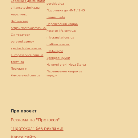
Сережки з діамантами
pereklad.ua
alliancetechnika.ua
Підготовка до НМТ / ЗНО
миралинкс
Винна шафа
Веб мастер
Перевезення хворих
https://motokosmos.ua/
hospice-life.com.ua/
Синтезатори
mk-translations.ua
perevod.agency
maltina.com.ua
agrotechnika.com.ua
Шафи купе
europeservice.com.ua
Брендові сумки
текст юа
Натяжні стелі Nova Stelya
Посилання
Перевезення хворих за
kievperevod.com.ua
кордон
Про проект
Реклама на "Протокол"
"Протокол" без реклами!
Карта сайту