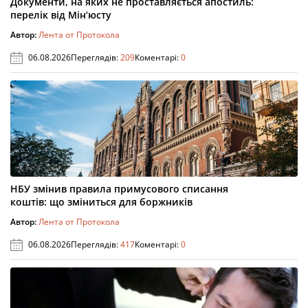
Документи, на яких не проставляється апостиль:
перелік від Мін’юсту
Автор:
Лента от Протокола
06.08.2026
Переглядів:
209
Коментарі:
0
НБУ змінив правила примусового списання
коштів: що зміниться для боржників
Автор:
Лента от Протокола
06.08.2026
Переглядів:
417
Коментарі:
0