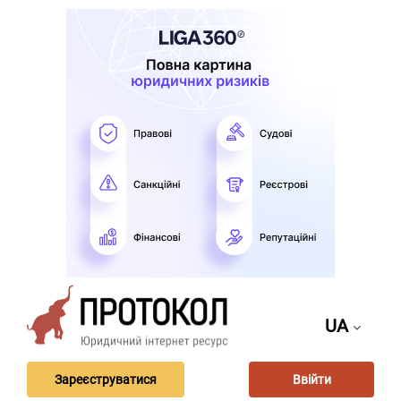
UA
Зареєструватися
Ввійти