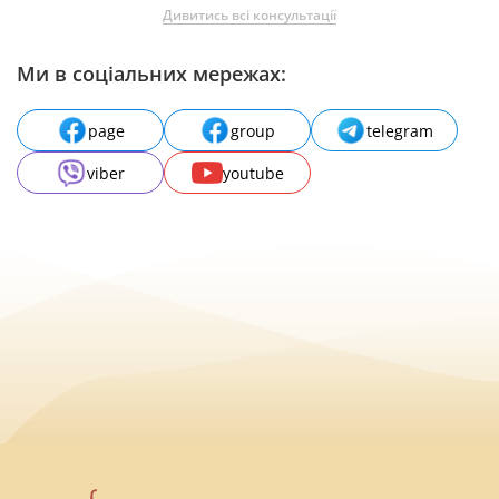
Дивитись всі консультації
Ми в соціальних мережах:
page
group
telegram
viber
youtube