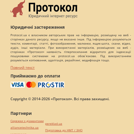
Юридичні застереження
Protocol.ua є власником авторських прав на інформацію, розміщену на веб -
сторінках даного ресурсу, якщо не вказано інше. Під інформацією розуміються
тексти, коментарі, статті, фотозображення, малюнки, ящик-шота, скани, відео,
аудіо, інші матеріали. При використанні матеріалів, розміщених на веб -
сторінках «Протокол» наявність гіперпосилання відкритого для індексації
пошуковими системами на protocol.ua обов`язкове. Під використанням
розуміється копіювання, адаптація, рерайтинг, модифікація тощо.
Повний текст
Приймаємо до оплати
Copyright © 2014-2026 «Протокол». Всі права захищені.
Партнери
Сережки з діамантами
pereklad.ua
alliancetechnika.ua
Підготовка до НМТ / ЗНО