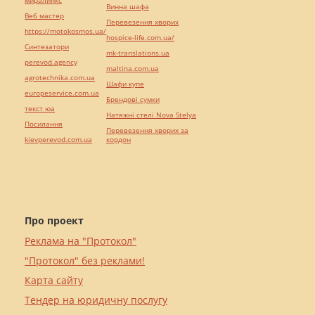
миралинкс
Винна шафа
Веб мастер
Перевезення хворих
https://motokosmos.ua/
hospice-life.com.ua/
Синтезатори
mk-translations.ua
perevod.agency
maltina.com.ua
agrotechnika.com.ua
Шафи купе
europeservice.com.ua
Брендові сумки
текст юа
Натяжні стелі Nova Stelya
Посилання
Перевезення хворих за
kievperevod.com.ua
кордон
Про проект
Реклама на "Протокол"
"Протокол" без реклами!
Карта сайту
Тендер на юридичну послугу