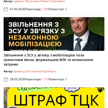
Автор:
адвокат Васильев Павел Сергеевич
01.06.2026
Переглядів:
1395
Коментарі:
0
Звільнення з ЗСУ у зв`язку з мобілізацією поза
граничним віком, формальним ВЛК та незаконним
затрима
Автор:
Кравець Ростислав Юрійович
28.05.2026
Переглядів:
1137
Коментарі:
0