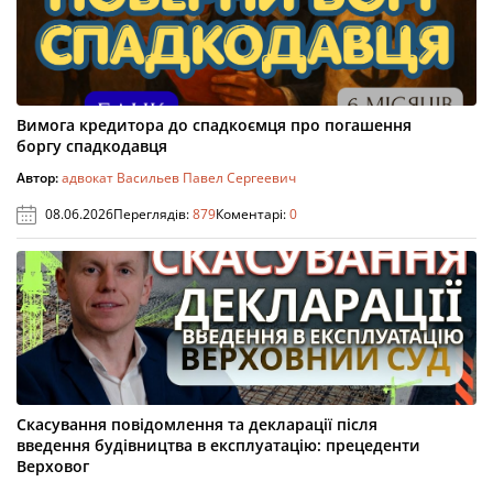
Вимога кредитора до спадкоємця про погашення
боргу спадкодавця
Автор:
адвокат Васильев Павел Сергеевич
08.06.2026
Переглядів:
879
Коментарі:
0
Скасування повідомлення та декларації після
введення будівництва в експлуатацію: прецеденти
Верховог