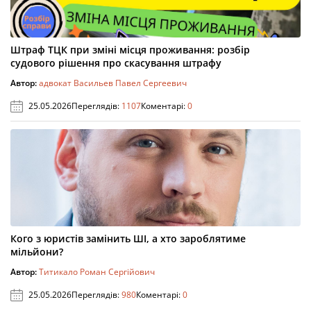
Штраф ТЦК при зміні місця проживання: розбір
судового рішення про скасування штрафу
Автор:
адвокат Васильев Павел Сергеевич
25.05.2026
Переглядів:
1107
Коментарі:
0
Кого з юристів замінить ШІ, а хто зароблятиме
мільйони?
Автор:
Титикало Роман Сергійович
25.05.2026
Переглядів:
980
Коментарі:
0