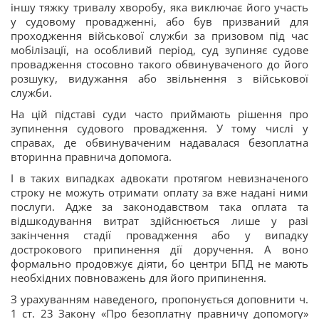
іншу тяжку тривалу хворобу, яка виключає його участь
у судовому провадженні, або був призваний для
проходження військової служби за призовом під час
мобілізації, на особливий період, суд зупиняє судове
провадження стосовно такого обвинуваченого до його
розшуку, видужання або звільнення з військової
служби.
На цій підставі суди часто приймають рішення про
зупинення судового провадження. У тому числі у
справах, де обвинуваченим надавалася безоплатна
вторинна правнича допомога.
І в таких випадках адвокати протягом невизначеного
строку не можуть отримати оплату за вже надані ними
послуги. Адже за законодавством така оплата та
відшкодування витрат здійснюється лише у разі
закінчення стадії провадження або у випадку
дострокового припинення дії доручення. А воно
формально продовжує діяти, бо центри БПД не мають
необхідних повноважень для його припинення.
З урахуванням наведеного, пропонується доповнити ч.
1 ст. 23 Закону «Про безоплатну правничу допомогу»