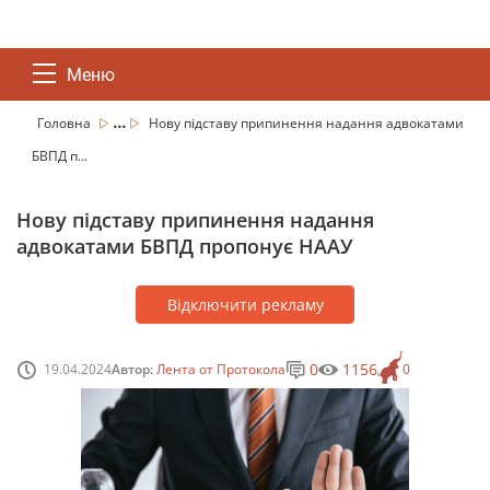
Меню
...
Головна
Нову підставу припинення надання адвокатами
БВПД п...
Нову підставу припинення надання
адвокатами БВПД пропонує НААУ
Відключити рекламу
0
1156
19.04.2024
Автор:
Лента от Протокола
0