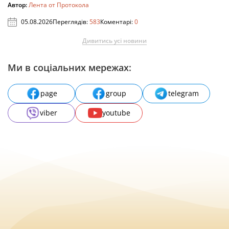
Автор:
Лента от Протокола
05.08.2026
Переглядів:
583
Коментарі:
0
Дивитись усі новини
Ми в соціальних мережах:
page
group
telegram
viber
youtube