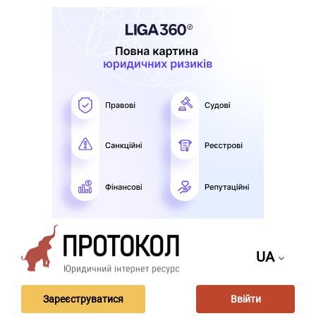
UA
Зареєструватися
Ввійти