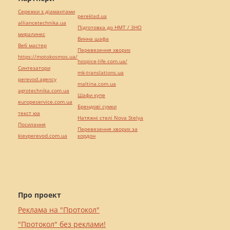
Сережки з діамантами
pereklad.ua
alliancetechnika.ua
Підготовка до НМТ / ЗНО
миралинкс
Винна шафа
Веб мастер
Перевезення хворих
https://motokosmos.ua/
hospice-life.com.ua/
Синтезатори
mk-translations.ua
perevod.agency
maltina.com.ua
agrotechnika.com.ua
Шафи купе
europeservice.com.ua
Брендові сумки
текст юа
Натяжні стелі Nova Stelya
Посилання
Перевезення хворих за
kievperevod.com.ua
кордон
Про проект
Реклама на "Протокол"
"Протокол" без реклами!