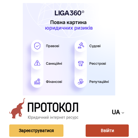
UA
Зареєструватися
Ввійти