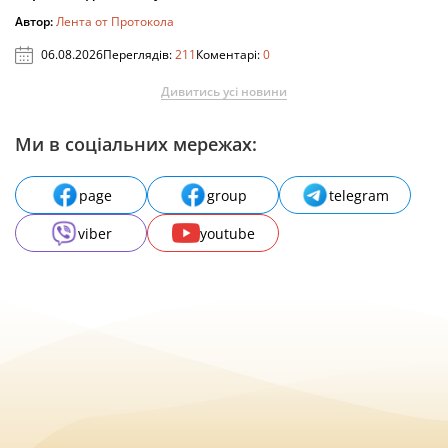
Автор:
Лента от Протокола
06.08.2026
Переглядів:
211
Коментарі:
0
Дивитись усі новини
Ми в соціальних мережах:
page
group
telegram
viber
youtube