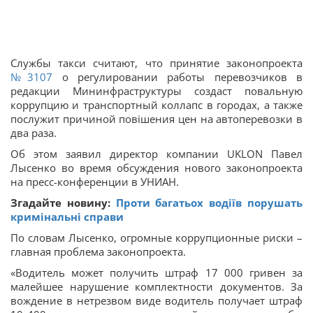
Службы такси считают, что принятие законопроекта
№3107
о регулировании работы перевозчиков в
редакции Мининфраструктуры создаст повальную
коррупцию и транспортный коллапс в городах, а также
послужит причиной повішения цен на автоперевозки в
два раза.
Об этом заявил директор компании UKLON Павел
Лысенко во время обсуждения нового законопроекта
на пресс-конференции в УНИАН.
Згадайте новину:
Проти багатьох водіїв порушать
кримінальні справи
По словам Лысенко, огромные коррупционные риски –
главная проблема законопроекта.
«Водитель может получить штраф 17 000 гривен за
малейшее нарушение комплектности документов. За
вождение в нетрезвом виде водитель получает штраф