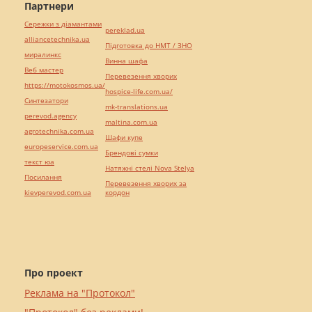
Партнери
Сережки з діамантами
pereklad.ua
alliancetechnika.ua
Підготовка до НМТ / ЗНО
миралинкс
Винна шафа
Веб мастер
Перевезення хворих
https://motokosmos.ua/
hospice-life.com.ua/
Синтезатори
mk-translations.ua
perevod.agency
maltina.com.ua
agrotechnika.com.ua
Шафи купе
europeservice.com.ua
Брендові сумки
текст юа
Натяжні стелі Nova Stelya
Посилання
Перевезення хворих за
kievperevod.com.ua
кордон
Про проект
Реклама на "Протокол"