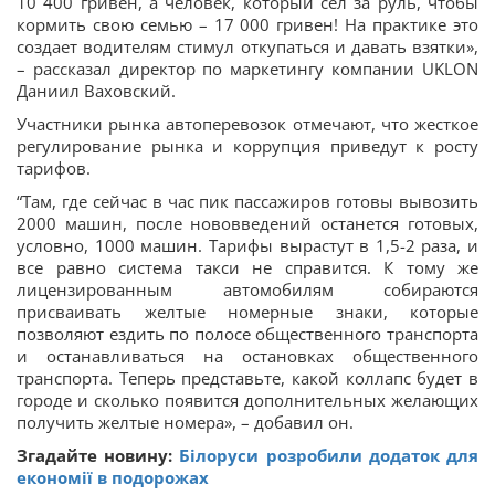
10 400 гривен, а человек, который сел за руль, чтобы
кормить свою семью – 17 000 гривен! На практике это
создает водителям стимул откупаться и давать взятки»,
– рассказал директор по маркетингу компании UKLON
Даниил Ваховский.
Участники рынка автоперевозок отмечают, что жесткое
регулирование рынка и коррупция приведут к росту
тарифов.
“Там, где сейчас в час пик пассажиров готовы вывозить
2000 машин, после нововведений останется готовых,
условно, 1000 машин. Тарифы вырастут в 1,5-2 раза, и
все равно система такси не справится. К тому же
лицензированным автомобилям собираются
присваивать желтые номерные знаки, которые
позволяют ездить по полосе общественного транспорта
и останавливаться на остановках общественного
транспорта. Теперь представьте, какой коллапс будет в
городе и сколько появится дополнительных желающих
получить желтые номера», – добавил он.
Згадайте новину:
Білоруси розробили додаток для
економії в подорожах