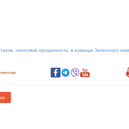
алов, налоговая прозрачность: в команде Зеленского наз
оментарі
аму