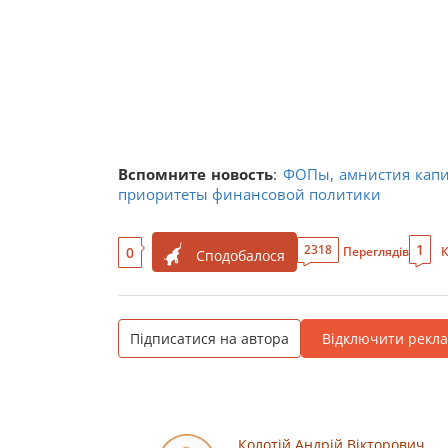
Вспомните новость
:
ФОПы, амнистия капит
приоритеты финансовой политики
1
2318
0
Переглядів
К
Сподобалося
Підписатися на автора
Відключити рекл
Колотій Андрій Вікторович