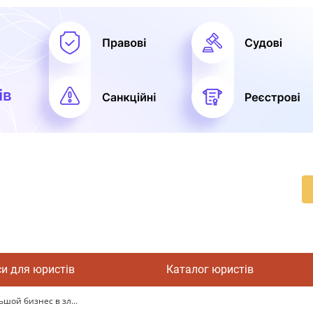
си для юристів
Каталог юристів
шой бизнес в зл...