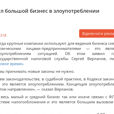
ул большой бизнес в злоупотреблении
Відключити рекл
2318
гда крупные компании используют для ведения бизнеса схе
изическими лицами-предпринимателями — это явля
лоупотреблением ситуацией. Об этом заявил гл
осударственной налоговой службы Сергей Верланов, п
овое время»
.
емы принимать новые законы не нужно.
м законодательстве, в судебной практике, в Кодексе закон
х это является злоупотреблением. Концепция злоупотребл
этом направлении», — сказал Верланов.
и весь малый и средний бизнес так или иначе связан с Ф
теме налогообложения и это является большим вызовом