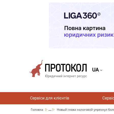
UA
Сервіси для клієнтів
Серві
...
Головна
Новый глава налоговой упрекнул боль