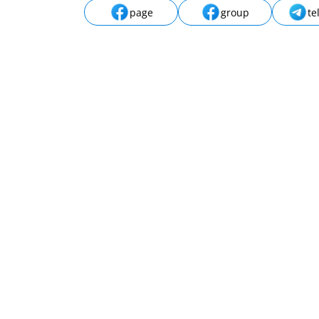
page
group
te