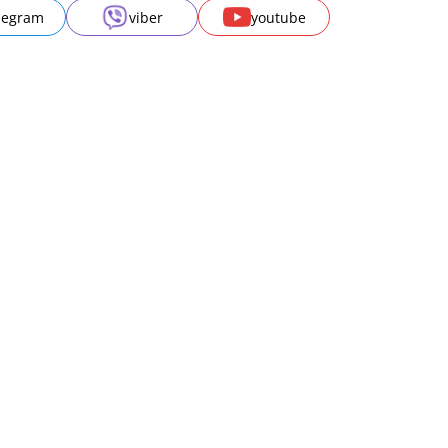
legram
viber
youtube