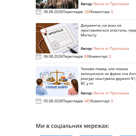
Автор:
Лента от Протокола
06.08.2026
Переглядів:
268
Коментарі:
0
Документи, на яких не
проставляється апостиль: пере
Мін’юсту
Автор:
Лента от Протокола
06.08.2026
Переглядів:
88
Коментарі:
0
Чоловік помер, але позика
залишилася: як фраза «на йог
розсуд» коштувала дружині $1,
ВС у сп
Автор:
Лента от Протокола
05.08.2026
Переглядів:
485
Коментарі:
0
Ми в соціальних мережах: