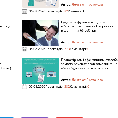
Автор:
Лента от Протокола
06.08.2026
Переглядів:
82
Коментарі:
0
Суд оштрафував командира
лік від
військової частини за ігнорування
рішення на 66 560 грн
Автор:
Лента от Протокола
05.08.2026
Переглядів:
373
Коментарі:
0
Правомірним і ефективним способ
о
захисту речових прав замовника на
1 млн (
об’єкт будівництва в разі їх осп
Автор:
Лента от Протокола
05.08.2026
Переглядів:
382
Коментарі:
0