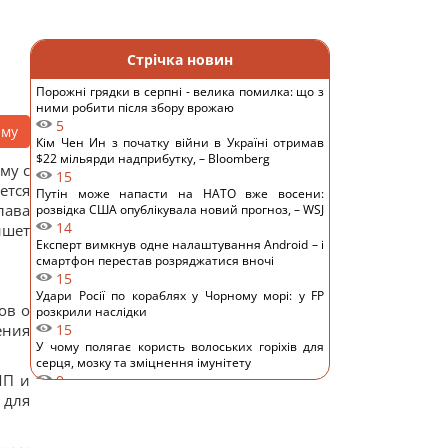
Стрічка новин
Порожні грядки в серпні - велика помилка: що з
ними робити після збору врожаю
5
аму
Кім Чен Ин з початку війни в Україні отримав
$22 мільярди надприбутку, – Bloomberg
му с
15
ется
Путін може напасти на НАТО вже восени:
ава
розвідка США опублікувала новий прогноз, – WSJ
14
ишет
Експерт вимкнув одне налаштування Android – і
смартфон перестав розряджатися вночі
15
Удари Росії по кораблях у Чорному морі: у FP
ов о
розкрили наслідки
ения
15
У чому полягає користь волоських горіхів для
серця, мозку та зміцнення імунітету
ЛП и
9
В Генштабі ЗСУ повідомили, на яку суму країни
 для
НАТО виділять Україні військової допомоги
13