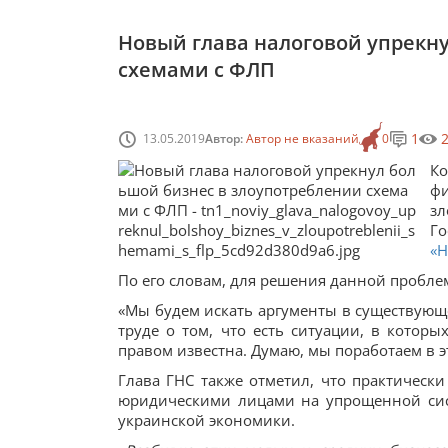
Новый глава налоговой упрекн
схемами с ФЛП
1
13.05.2019
Автор:
Автор не вказаний
0
Ко
ф
з
Г
«Н
По его словам, для решения данной пробл
«Мы будем искать аргументы в существующе
труде о том, что есть ситуации, в которы
правом известна. Думаю, мы поработаем в 
Глава ГНС также отметил, что практическ
юридическими лицами на упрощенной сис
украинской экономики.