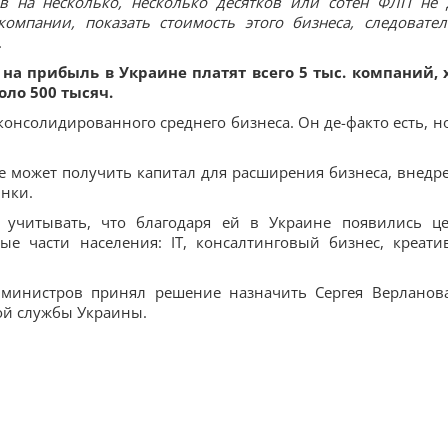
в на несколько, несколько десятков или сотен ФЛП не 
омпании, показать стоимость этого бизнеса, следовател
.
 на прибыль в Украине платят всего 5 тыс. компаний, 
оло 500 тысяч.
консолидированного среднего бизнеса. Он де-факто есть, но
 не может получить капитал для расширения бизнеса, внедр
нки.
 учитывать, что благодаря ей в Украине появились ц
е части населения: IT, консалтинговый бизнес, креати
.
 министров принял решение назначить Сергея Верланов
ой службы Украины.