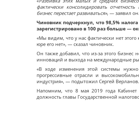
«
Разбивка этих малых и средних бизнесо
фактически консолидировать отчетность к
бизнес перестает развиваться»
, — заявил он
Чиновник подчеркнул, что 98,5% налога
зарегистрировано в 100 раз больше — ок
«Мы видим, что у нас фактически нет этого 
юре его нет», — сказал чиновник.
Он также добавил, что из-за этого бизнес
инноваций и выхода на международные ры
«В ходе изменения этой системы нужно
прогрессивные отрасли и высокомобильны
индустрия», — подытожил Сергей Верланов
Напомним, что 8 мая 2019 года Кабинет
должность главы Государственной налогов