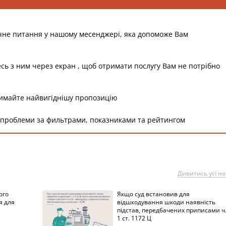
чне питання у нашому месенджері, яка допоможе Вам
есь з ним через екран , щоб отримати послугу Вам не потрібно
римайте найвигіднішу пропозицію
 проблеми за фильтрами, показниками та рейтингом
Дивитись усі н
ого
Якщо суд встановив для
я для
відшкодування шкоди наявність
підстав, передбачених приписами ч
1 ст. 1172 Ц