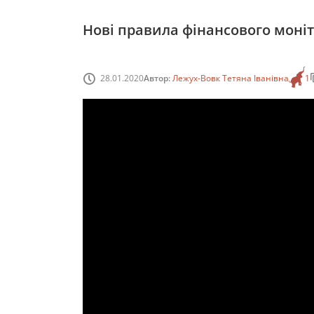
Нові правила фінансового моніт
28.01.2020
Автор:
Лежух-Вовк Тетяна Іванівна
1