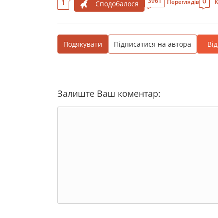
0
3961
1
Переглядів
К
Сподобалося
Подякувати
Підписатися на автора
Ві
Залиште Ваш коментар: