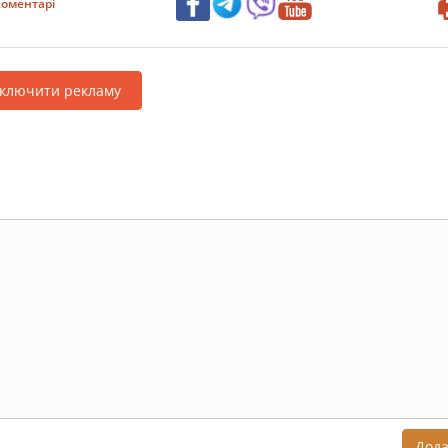
оментарі
дключити рекламу
Дод