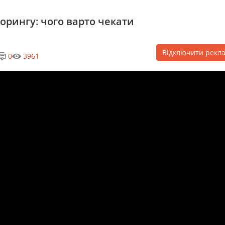
орингу: чого варто чекати
Відключити рекл
0
3961