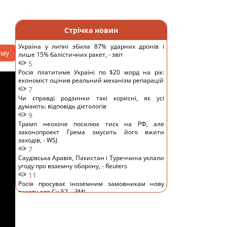
Стрічка новин
Україна у липні збила 87% ударних дронів і
аму
лише 15% балістичних ракет, - звіт
5
Росія платитиме Україні по $20 млрд на рік:
економіст оцінив реальний механізм репарацій
7
Чи справді родзинки такі корисні, як усі
думають: відповідь дієтологів
9
Трамп неохоче посилює тиск на РФ, але
законопроект Грема змусить його вжити
заходів, - WSJ
7
Саудівська Аравія, Пакистан і Туреччина уклали
угоду про взаємну оборону, - Reuters
11
Росія просуває іноземним замовникам нову
ракету для Су-57, - ЗМІ
12
Старий монітор ще рано викидати: як
використати його повторно з користю
10