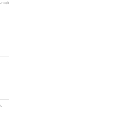
тації
я
і: