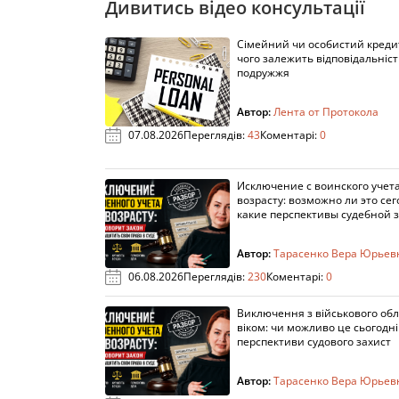
Дивитись відео консультації
Сімейний чи особистий кредит
чого залежить відповідальніст
подружжя
Автор:
Лента от Протокола
07.08.2026
Переглядів:
43
Коментарі:
0
Исключение с воинского учета
возрасту: возможно ли это сег
какие перспективы судебной 
Автор:
Тарасенко Вера Юрьев
06.08.2026
Переглядів:
230
Коментарі:
0
Виключення з військового облі
віком: чи можливо це сьогодні 
перспективи судового захист
Автор:
Тарасенко Вера Юрьев