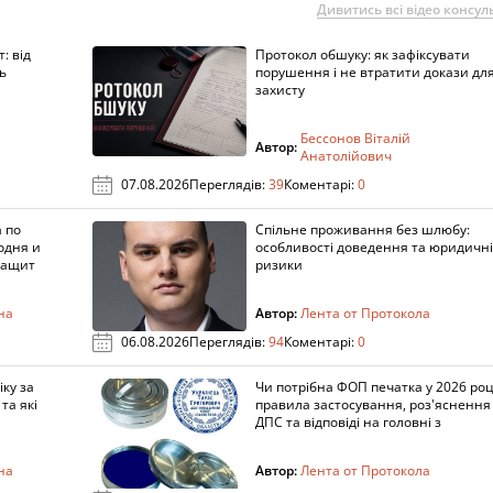
Дивитись всі відео консуль
: від
Протокол обшуку: як зафіксувати
ь
порушення і не втратити докази дл
захисту
Бессонов Віталій
Автор:
Анатолійович
07.08.2026
Переглядів:
39
Коментарі:
0
 по
Спільне проживання без шлюбу:
одня и
особливості доведення та юридичні
защит
ризики
на
Автор:
Лента от Протокола
06.08.2026
Переглядів:
94
Коментарі:
0
ку за
Чи потрібна ФОП печатка у 2026 роц
та які
правила застосування, роз'яснення
ДПС та відповіді на головні з
на
Автор:
Лента от Протокола