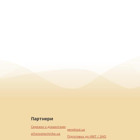
Партнери
Сережки з діамантами
pereklad.ua
alliancetechnika.ua
Підготовка до НМТ / ЗНО