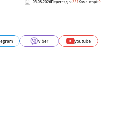
05.08.2026
Переглядів:
351
Коментарі:
0
legram
viber
youtube