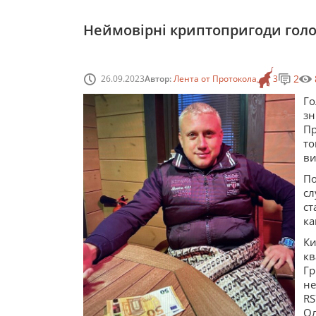
Неймовірні криптопригоди гол
2
26.09.2023
Автор:
Лента от Протокола
3
Го
зн
Пр
то
ви
По
сл
с
ка
Ки
кв
Гр
не
R
О