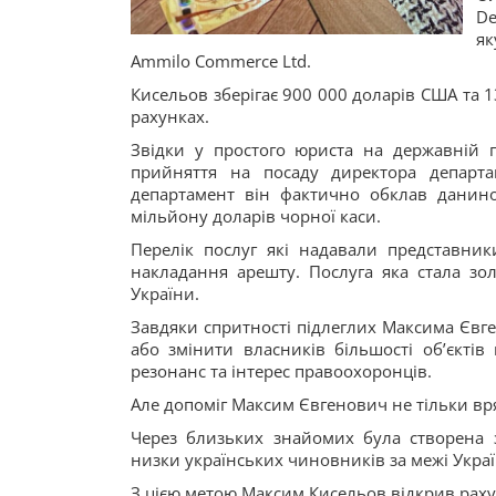
De
як
Ammilo Commerce Ltd.
Кисельов зберігає 900 000 доларів США та 1
рахунках.
Звідки у простого юриста на державній п
прийняття на посаду директора департ
департамент він фактично обклав данино
мільйону доларів чорної каси.
Перелік послуг які надавали представни
накладання арешту. Послуга яка стала зо
України.
Завдяки спритності підлеглих Максима Євг
або змінити власників більшості об’єкті
резонанс та інтерес правоохоронців.
Але допоміг Максим Євгенович не тільки в
Через близьких знайомих була створена з
низки українських чиновників за межі Укра
З цією метою Максим Кисельов відкрив раху