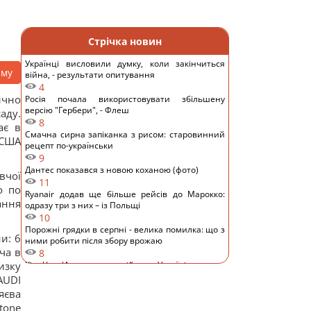
Стрічка новин
Українці висловили думку, коли закінчиться
аму
війна, - результати опитування
4
ично
Росія почала використовувати збільшену
версію "Гербери", - Флеш
аду.
8
ає в
Смачна сирна запіканка з рисом: старовинний
 США
рецепт по-українськи
9
Дантес показався з новою коханою (фото)
вчої
11
о по
Ryanair додав ще більше рейсів до Марокко:
ання
одразу три з них – із Польщі
10
Порожні грядки в серпні - велика помилка: що з
и: 6
ними робити після збору врожаю
ача в
8
изку
Кім Чен Ин з початку війни в Україні отримав
$22 мільярди надприбутку, – Bloomberg
AUDI
19
яєва
Путін може напасти на НАТО вже восени:
tone