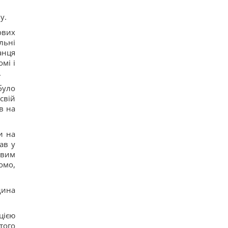
у.
ових
льні
анця
мі і
.
було
свій
в на
и на
ав у
овим
омо,
дина
цією
того