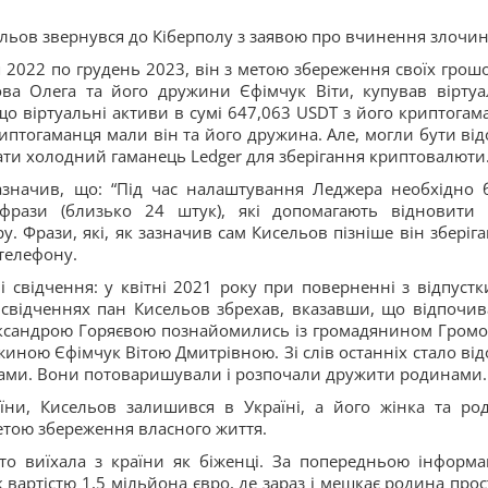
льов звернувся до Кіберполу з заявою про вчинення злочин
я 2022 по грудень 2023, він з метою збереження своїх грош
ва Олега та його дружини Єфімчук Віти, купував віртуа
що віртуальні активи в сумі 647,063 USDT з його криптогам
птогаманця мали він та його дружина. Але, могли бути відо
ти холодний гаманець Ledger для зберігання криптовалюти
азначив, що: “Під час налаштування Леджера необхідно 
т-фрази (близько 24 штук), які допомагають відновити 
. Фрази, які, як зазначив сам Кисельов пізніше він зберіга
 телефону.
і свідчення: у квітні 2021 року при поверненні з відпустк
 свідченнях пан Кисельов збрехав, вказавши, що відпочив
Олександрою Горяєвою познайомились із громадянином Гром
иною Єфімчук Вітою Дмитрівною. Зі слів останніх стало від
вами. Вони потоваришували і розпочали дружити родинами.
аїни, Кисельов залишився в Україні, а його жінка та ро
етою збереження власного життя.
то виїхала з країни як біженці. За попередньою інформа
вартістю 1,5 мільйона євро, де зараз і мешкає родина прос