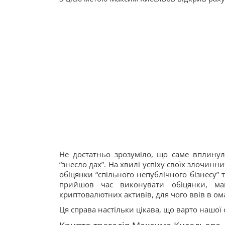
Не достатньо зрозуміло, що саме вплинул
“знесло дах”. На хвилі успіху своїх злочинн
обіцянки “спільного непублічного бізнесу”
прийшов час виконувати обіцянки, маю
криптовалютних активів, для чого ввів в ом
Ця справа настільки цікава, що варто нашої 