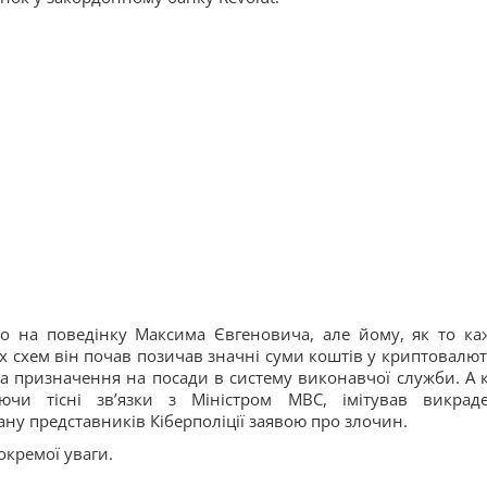
о на поведінку Максима Євгеновича, але йому, як то ка
их схем він почав позичав значні суми коштів у криптовалюті
 та призначення на посади в систему виконавчої служби. А 
чи тісні звʼязки з Міністром МВС, імітував викрад
ану представників Кіберполіції заявою про злочин.
окремої уваги.