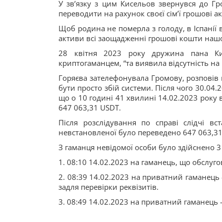
У звʼязку з цим Кисельов звернувся до Гр
переводити на рахунок своєї сімʼї грошові а
Щоб родина не померла з голоду, в Іспанії
активи всі заощадженні грошові кошти нашо
28 квітня 2023 року дружина пана Ки
криптогаманцем, “та виявила відсутність на
Горяєва зателефонувала Громову, розповів 
бути просто збій системи. Після чого 30.04.
що о 10 годині 41 хвилині 14.02.2023 року 
647 063,31 USDT.
Після розслідування по справі слідчі в
невстановленої було переведено 647 063,31
З гаманця невідомої особи було здійснено 3 
1. 08:10 14.02.2023 на гаманець, що обслуго
2. 08:39 14.02.2023 на приватний гаманець 
задля перевірки реквізитів.
3. 08:49 14.02.2023 на приватний гаманець 