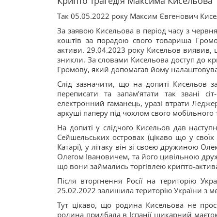
Крипто трагедія Максима Кисельова
Так 05.05.2022 року Максим Євгенович Кисе
За заявою Кисельова в період часу з червн
коштів за порадою свого товариша Громо
активи. 29.04.2023 року Кисельов виявив, 
зникли. За словами Кисельова доступ до кри
Громову, який допомагав йому налаштовува
Слід зазначити, що на допиті Кисельов з
переписати та запамʼятати так звані сі
електронний гаманець, уразі втрати Леджеру
аркуші паперу під чохлом свого мобільного
На допиті у слідчого Кисельов дав наступн
Сейшельських островах (цікаво що у своїх
Катарі), у літаку він зі своєю дружиною 
Олегом Івановичем, та його цивільною друж
що вони займались торгівлею крипто-акти
Після вторгнення Росії на територію Укр
25.02.2022 залишила територію України з м
Тут цікаво, що родина Кисельова не прос
родина придбала в Іспанії шикарний маєток 