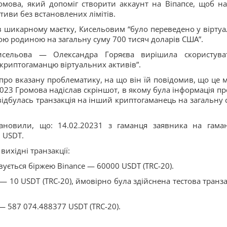
омова, який допоміг створити аккаунт на Віпапсе, щоб на
ктиви без встановлених лімітів.
 в шикарному маєтку, Кисельовим “було переведено у віртуа
ю родиною на загальну суму 700 тисяч доларів США”.
сельова — Олександра Горяєва вирішила скористува
 криптогаманцю віртуальних активів”.
про вказану проблематику, на що він їй повідомив, що це 
2023 Громова надіслав скріншот, в якому була інформація про
відбулась транзакція на інший криптогаманець на загальну 
становили, що: 14.02.20231 з гаманця заявника на гама
 USDT.
вихідні транзакції:
вується біржею Binance — 60000 USDT (TRC-20).
— 10 USDT (TRC-20), ймовірно була здійснена тестова транза
— 587 074.488377 USDT (ТRC-20).