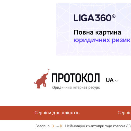
UA
Сервіси для клієнтів
Серві
...
Головна
Неймовірні криптопригоди голови ДВ