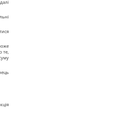
далі
льні
тися
може
 те,
суму
нець
кція