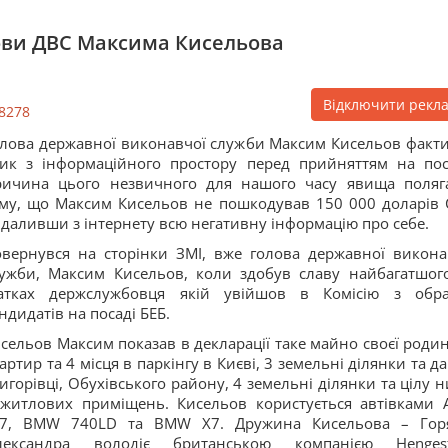
ови ДВС Максима Кисельова
Відключити рекл
8278
лова державної виконавчої служби Максим Кисельов факт
ик з інформаційного простору перед прийняттям на пос
ичина цього незвичного для нашого часу явища поляг
му, що Максим Кисельов не пошкодував 150 000 доларів
даливши з інтернету всю негативну інформацію про себе.
вернувся на сторінки ЗМІ, вже голова державної викона
ужби, Максим Кисельов, коли здобув славу найбагатшог
татках держслужбовця якій увійшов в Комісію з обр
ндидатів на посаді БЕБ.
сельов Максим показав в декларації таке майно своєї родин
артир та 4 місця в паркінгу в Києві, 3 земельні ділянки та д
игорівці, Обухівського району, 4 земельні ділянки та цілу н
житлових приміщень. Кисельов користується автівками 
S7, BMW 740LD та BMW X7. Дружина Кисельова – Гор
лександра володіє британською компанією Henges