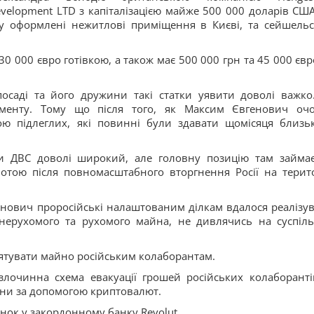
velopment LTD з капіталізацією майже 500 000 доларів США
у оформлені нежитлові приміщення в Києві, та сейшельс
30 000 євро готівкою, а також має 500 000 грн та 45 000 євр
осаді та його дружини такі статки уявити доволі важко
аменту. Тому що після того, як Максим Євгенович оч
ю підлеглих, які повинні були здавати щомісяця близь
ки ДВС доволі широкий, але головну позицію там займа
лотою після повномасштабного вторгнення Росії на терит
енович проросійські налаштованим ділкам вдалося реалізув
в нерухомого та рухомого майна, не дивлячись на суспіл
рятувати майно російським колаборантам.
лочинна схема евакуації грошей російських колаборанті
їни за допомогою криптовалют.
нок у закордонному банку Revolut.