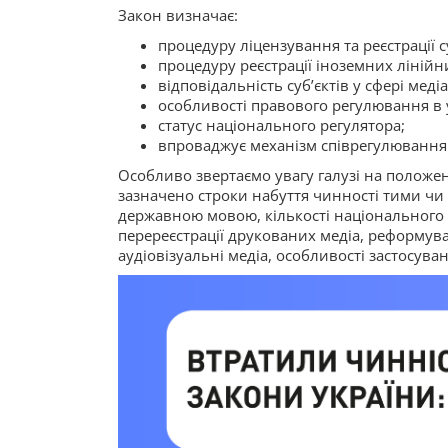
Закон визначає:
процедуру ліцензування та реєстрації су
процедуру реєстрації іноземних лінійн
відповідальність суб’єктів у сфері мед
особливості правового регулювання в ум
статус національного регулятора;
впроваджує механізм співрегулювання 
Особливо звертаємо увагу галузі на положен
зазначено строки набуття чинності тими ч
державною мовою, кількості національного т
перереєстрації друкованих медіа, реформува
аудіовізуальні медіа, особливості застосува