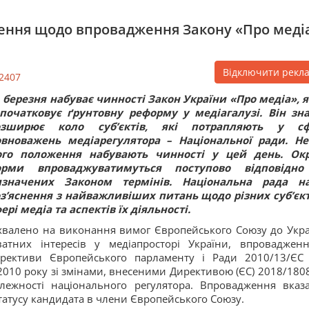
нення щодо впровадження Закону «Про меді
Відключити рекл
2407
 березня набуває чинності Закон України «Про медіа», 
початковує ґрунтовну реформу у медіагалузі. Він зн
озширює коло суб’єктів, які потрапляють у сф
овноважень медіарегулятора – Національної ради. Не
ого положення набувають чинності у цей день. Ок
орми впроваджуватимуться поступово відповідно
изначених Законом термінів. Національна рада н
з’яснення з найважливіших питань щодо різних суб’єкт
ері медіа та аспектів їх діяльності.
хвалено на виконання вимог Європейського Союзу до Укра
тних інтересів у медіапросторі України, впроваджен
ирективи Європейського парламенту і Ради 2010/13/ЄС
 2010 року зі змінами, внесеними Директивою (ЄС) 2018/1808
лежності національного регулятора. Впровадження вказ
статусу кандидата в члени Європейського Союзу.