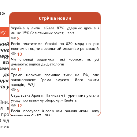
а»
Стрічка новин
Україна у липні збила 87% ударних дронів і
аму
лише 15% балістичних ракет, - звіт
8
який
Росія платитиме Україні по $20 млрд на рік:
економіст оцінив реальний механізм репарацій
ачно
10
еру
Чи справді родзинки такі корисні, як усі
 всі
думають: відповідь дієтологів
ремі
11
 до
Трамп неохоче посилює тиск на РФ, але
законопроект Грема змусить його вжити
адає
заходів, - WSJ
ів у
9
Саудівська Аравія, Пакистан і Туреччина уклали
угоду про взаємну оборону, - Reuters
їни,
12
ня в
Росія просуває іноземним замовникам нову
 про
ракету для Су-57, - ЗМІ
 від
12
аних
Старий монітор ще рано викидати: як
використати його повторно з користю
10