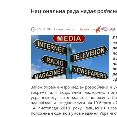
Національна рада надає роз’яс
0
05.04.2023
Автор:
Лента от Протокола
0
31
за
р
п
й
н
в
ро
сф
Закон України «Про медіа» розроблено й у
зокрема для подолання надмірних прива
українському законодавстві положень Д
аудіовізуальні медіапослуги від 10 березня
14 листопада 2018 року, зміцнення неза
положень є однією з умов надання Україні 