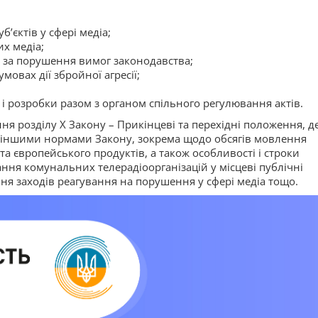
б’єктів у сфері медіа;
их медіа;
іа за порушення вимог законодавства;
овах дії збройної агресії;
і розробки разом з органом спільного регулювання актів.
ня розділу X Закону – Прикінцеві та перехідні положення, д
и іншими нормами Закону, зокрема щодо обсягів мовлення
а європейського продуктів, а також особливості і строки
ння комунальних телерадіоорганізацій у місцеві публічні
ння заходів реагування на порушення у сфері медіа тощо.