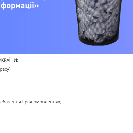
УКРАЇНИ:
ресу)
лебачення і радіомовлення»;