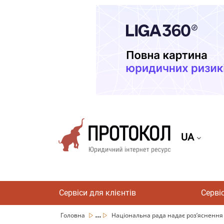
UA
Сервіси для клієнтів
Серві
...
Головна
Національна рада надає роз’яснення