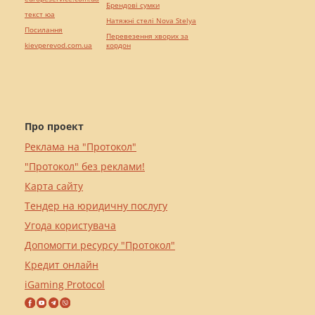
Брендові сумки
текст юа
Натяжні стелі Nova Stelya
Посилання
Перевезення хворих за
kievperevod.com.ua
кордон
Про проект
Реклама на "Протокол"
"Протокол" без реклами!
Карта сайту
Тендер на юридичну послугу
Угода користувача
Допомогти ресурсу "Протокол"
Кредит онлайн
iGaming Protocol