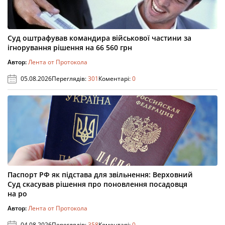
Суд оштрафував командира військової частини за
ігнорування рішення на 66 560 грн
Автор:
Лента от Протокола
05.08.2026
Переглядів:
301
Коментарі:
0
Паспорт РФ як підстава для звільнення: Верховний
Суд скасував рішення про поновлення посадовця
на ро
Автор:
Лента от Протокола
04.08.2026
Переглядів:
358
Коментарі:
0