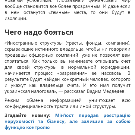
новыми условиями. Глобальный финансовый мир
вообще становится все более прозрачным. И даже если
в нем останутся «темные» места, то они будут в
изоляции.
Чего надо бояться
«Иностранные структуры (трасты, фонды, компании),
скрывающие истинного владельца, чтобы ни говорили
продавцы офшорных компаний, уже не позволят вам
спрятаться. Как только вы начинаете открывать счет
для своей структуры в нормальной юрисдикции,
начинается процесс «разрезания» ее насквозь. В
результате будет найден конкретный человек, которого
и укажут как владельца счета. И это имя получит
украинская налоговая», — рассказал Вадим Медведев.
Режим обмена информацией уничтожает всю
конфиденциальность траста или иной структуры.
Згадайте новину:
Мін’юст передав реєстрацію
нерухомості та бізнесу, але залишив за собою
функцію контролю