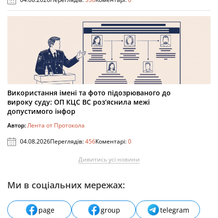
Використання імені та фото підозрюваного до
вироку суду: ОП КЦС ВС роз’яснила межі
допустимого інфор
Автор:
Лента от Протокола
04.08.2026
Переглядів:
456
Коментарі:
0
Дивитись усі новини
Ми в соціальних мережах:
page
group
telegram