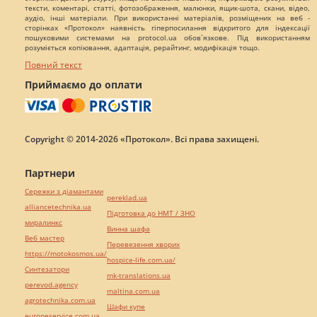
тексти, коментарі, статті, фотозображення, малюнки, ящик-шота, скани, відео,
аудіо, інші матеріали. При використанні матеріалів, розміщених на веб -
сторінках «Протокол» наявність гіперпосилання відкритого для індексації
пошуковими системами на protocol.ua обов`язкове. Під використанням
розуміється копіювання, адаптація, рерайтинг, модифікація тощо.
Повний текст
Приймаємо до оплати
Copyright © 2014-2026 «Протокол». Всі права захищені.
Партнери
Сережки з діамантами
pereklad.ua
alliancetechnika.ua
Підготовка до НМТ / ЗНО
миралинкс
Винна шафа
Веб мастер
Перевезення хворих
https://motokosmos.ua/
hospice-life.com.ua/
Синтезатори
mk-translations.ua
perevod.agency
maltina.com.ua
agrotechnika.com.ua
Шафи купе
europeservice.com.ua