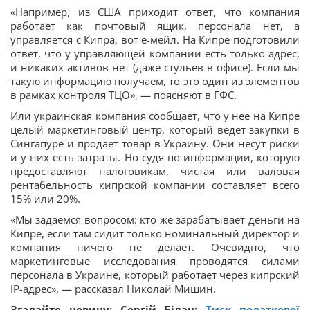
«Например, из США приходит ответ, что компания
работает как почтовый ящик, персонала нет, а
управляется с Кипра, вот е-мейл. На Кипре подготовили
ответ, что у управляющей компании есть только адрес,
и никаких активов нет (даже стульев в офисе). Если мы
такую информацию получаем, то это один из элементов
в рамках контроля ТЦО», — поясняют в ГФС.
Или украинская компания сообщает, что у нее на Кипре
целый маркетинговый центр, который ведет закупки в
Сингапуре и продает товар в Украину. Они несут риски
и у них есть затраты. Но судя по информации, которую
предоставляют налоговикам, чистая или валовая
рентабельность кипрской компании составляет всего
15% или 20%.
«Мы задаемся вопросом: кто же зарабатывает деньги на
Кипре, если там сидит только номинальный директор и
компания ничего не делает. Очевидно, что
маркетинговые исследования проводятся силами
персонала в Украине, который работает через кипрский
IP-адрес», — рассказал Николай Мишин.
Згадайте новину: Сергій Білан:
Тиск податкової