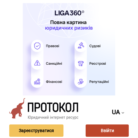
UA
Зареєструватися
Ввійти