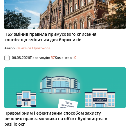
НБУ змінив правила примусового списання
коштів: що зміниться для боржників
Автор:
Лента от Протокола
06.08.2026
Переглядів:
57
Коментарі:
0
Правомірним і ефективним способом захисту
речових прав замовника на об’єкт будівництва в
разі їх осп