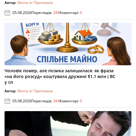
Автор:
Лента от Протокола
05.08.2026
Переглядів:
288
Коментарі:
0
Чоловік помер, але позика залишилася: як фраза
«на його розсуд» коштувала дружині $1,1 млн ( ВС
у сп
Автор:
Лента от Протокола
05.08.2026
Переглядів:
384
Коментарі:
0