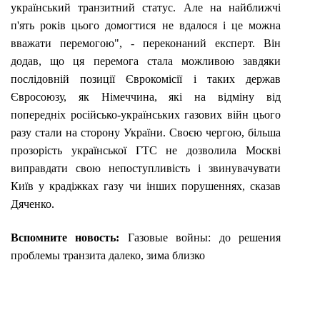
український транзитний статус. Але на найближчі
п'ять років цього домогтися не вдалося і це можна
вважати перемогою", - переконаний експерт. Він
додав, що ця перемога стала можливою завдяки
послідовній позиції Єврокомісії і таких держав
Євросоюзу, як Німеччина, які на відміну від
попередніх російсько-українських газових війн цього
разу стали на сторону України. Своєю чергою, більша
прозорість української ГТС не дозволила Москві
виправдати свою непоступливість і звинувачувати
Київ у крадіжках газу чи інших порушеннях, сказав
Дяченко.
Вспомните новость:
Газовые войны: до решения
проблемы транзита далеко, зима близко