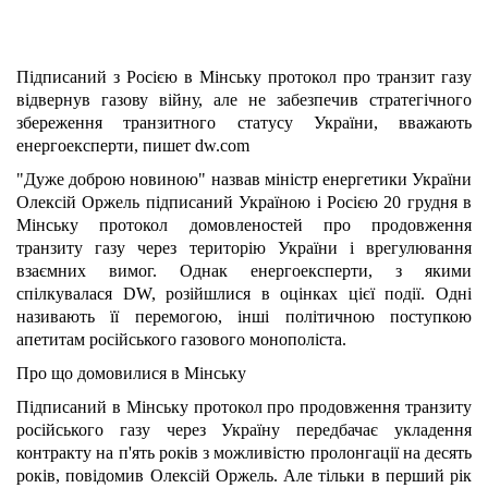
Підписаний з Росією в Мінську протокол про транзит газу
відвернув газову війну, але не забезпечив стратегічного
збереження транзитного статусу України, вважають
енергоексперти, пишет
dw.com
"Дуже доброю новиною" назвав міністр енергетики України
Олексій Оржель підписаний Україною і Росією 20 грудня в
Мінську протокол домовленостей про продовження
транзиту газу через територію України і врегулювання
взаємних вимог. Однак енергоексперти, з якими
спілкувалася DW, розійшлися в оцінках цієї події. Одні
називають її перемогою, інші політичною поступкою
апетитам російського газового монополіста.
Про що домовилися в Мінську
Підписаний в Мінську протокол про продовження транзиту
російського газу через Україну передбачає укладення
контракту на п'ять років з можливістю пролонгації на десять
років, повідомив Олексій Оржель. Але тільки в перший рік