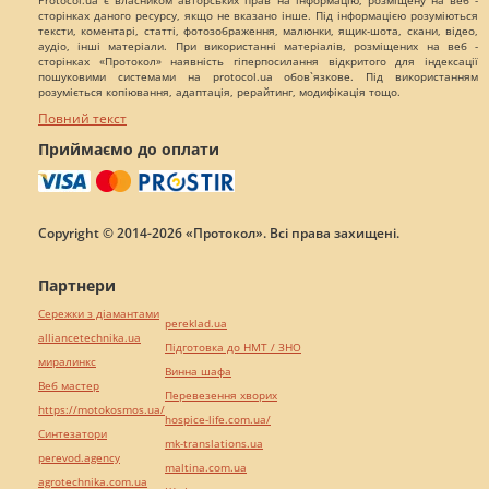
Protocol.ua є власником авторських прав на інформацію, розміщену на веб -
сторінках даного ресурсу, якщо не вказано інше. Під інформацією розуміються
тексти, коментарі, статті, фотозображення, малюнки, ящик-шота, скани, відео,
аудіо, інші матеріали. При використанні матеріалів, розміщених на веб -
сторінках «Протокол» наявність гіперпосилання відкритого для індексації
пошуковими системами на protocol.ua обов`язкове. Під використанням
розуміється копіювання, адаптація, рерайтинг, модифікація тощо.
Повний текст
Приймаємо до оплати
Copyright © 2014-2026 «Протокол». Всі права захищені.
Партнери
Сережки з діамантами
pereklad.ua
alliancetechnika.ua
Підготовка до НМТ / ЗНО
миралинкс
Винна шафа
Веб мастер
Перевезення хворих
https://motokosmos.ua/
hospice-life.com.ua/
Синтезатори
mk-translations.ua
perevod.agency
maltina.com.ua
agrotechnika.com.ua