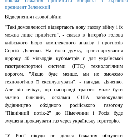
покаже бажання припинити конфлікт з Україною –
президент Зеленский
Відвернення газової війни
"Такі домовленості відвертають нову газову війну і їх
можна лише привітати", - сказав в інтерв'ю голова
київського Бюро комплексного аналізу і прогнозів
Сергій Дяченко. На його думку, транспортування
щороку 40 мільярдів кубометрів є для української
газотранспортної системи (ГТС) технологічним
порогом. "Якщо буде менше, ми не зможемо
технологічно її експлуатувати", - нагадав Дяченко.
Але він очікує, що насправді транзит може бути
значно більший, оскільки США заблокували
будівництво обхідного російського газогону
"Північний потік-2" до Німеччини і Росія буде
змушена прокачувати газ через українську територію.
"У Росії нікуди не ділося бажання обнулити