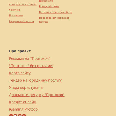
Шафи купе
europeservice.com.ua
Брендові сумки
текст юа
Натяжні стелі Nova Stelya
Посилання
Перевезення хворих за
kievperevod.com.ua
кордон
Про проект
Реклама на "Протокол"
"Протокол" без реклами!
Карта сайту
Тендер на юридичну послугу
Угода користувача
Допомогти ресурсу "Протокол"
Кредит онлайн
iGaming Protocol