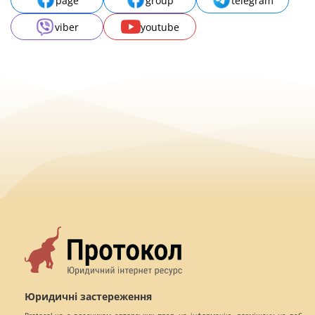
page
group
telegram
viber
youtube
Юридичні застереження