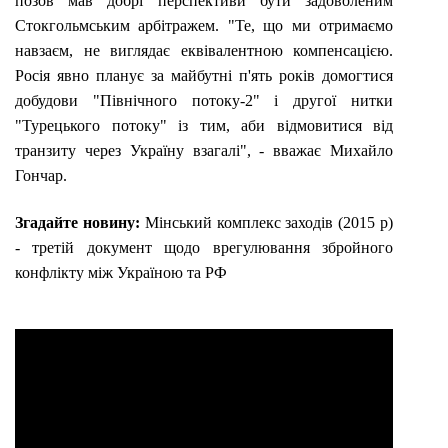
позов мав добрі перспективи бути задоволеним
Стокгольмським арбітражем. "Те, що ми отримаємо
навзаєм, не виглядає еквівалентною компенсацією.
Росія явно планує за майбутні п'ять років домогтися
добудови "Північного потоку-2" і другої нитки
"Турецького потоку" із тим, аби відмовитися від
транзиту через Україну взагалі", - вважає Михайло
Гончар.
Згадайте новину:
Мінський комплекс заходів (2015 р)
- третій документ щодо врегулювання збройного
конфлікту між Україною та РФ