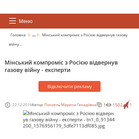
Меню
...
Головна
Мінський компроміс з Росією відвернув газову
війну...
Мінський компроміс з Росією відвернув
газову війну - експерти
Відключити рекламу
1
1502
22.12.2019
Автор:
Понзель Марина Генадіївна
1