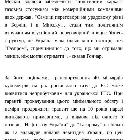
Москві вдалося забезпечити "політичний каркас"
газовим стосункам між комерційними компаніями
двох держав. "Саме ці переговори на урядовому рівні
в Берліні і в Мінську… стали тим політичним
втручанням в успішний переговорний процес бізнес-
структур, де Україна мала більш міцні позиції, ніж
"Газпром", спричинилися до того, що ми отримали
менше, ніж могли отримати", - сказав Гончар.
За його оцінками, транспортування 40 мільярдів
кубометрів на рік російського газу до ЄС може
виявитися неприбутковим для української ГТС. При
гарантії прокачування цього мінімального обсягу і
наміри продовжити транзит ще на 10 років наразі
виглядають примарними, а відмова від одного з
позовів "Нафтогазу України" до "Газпрому" на більш
як 12 мільярдів доларів невигідна Україні, бо цей