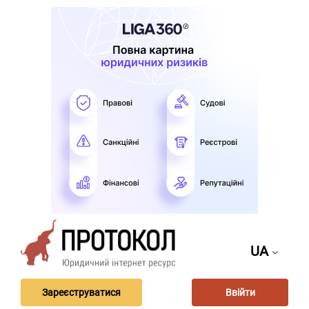
UA
Зареєструватися
Ввійти