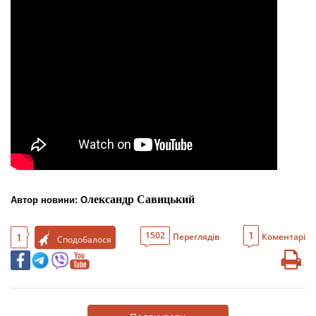
лександр Савицький
Автор новини: О
1
1502
1
Переглядів
Коментарі
Сподобалося