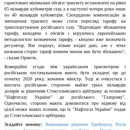
гарантовані мінімальні обсяги транзиту встановлені на рівні
65 мільярдів кубометрів газу, а в наступні чотири роки лише
по 40 мільярдів кубометрів. Своєрідною компенсацію за
зменшення транзиту може стати перегляд тарифу на
транспортування російського газу. "Відповідне збільшення
тарифу, виходячи з обсягів і керуючись європейською
методологією визначення тарифу, - кінцево вже визначить
регулятор. Він порахує, візьме вхідні дані, але є чітке
визнання сторін: тариф певним чином має бути збільшено",
- сказав Оржель.
Комерційні угоди між українським транзитером і
російським постачальником мають бути укладені ще до
початку 2020 року, зазначив міністр. Тоді ж очікується і
виплата російською стороною майже трьох мільярдів
доларів за рішенням Стокгольмського арбітражу за позовом
"Нафтогазу України" до російського "Газпрому".
Одночасно, сторони мають домовитися про відмову від
цілої низки інших позовів, що їх "Нафтогаз України" подав
до Стокгольмського арбітражу.
Згадайте новину:
Виконавши рішення Трибуналу, Росія