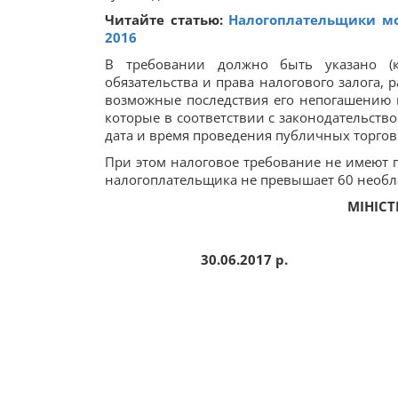
Читайте статью:
Налогоплательщики мог
2016
В требовании должно быть указано (к
обязательства и права налогового залога, 
возможные последствия его непогашению 
которые в соответствии с законодательств
дата и время проведения публичных торгов
При этом налоговое требование не имеют п
налогоплательщика не превышает 60 необл
МІНІСТ
30.06.2017
р.