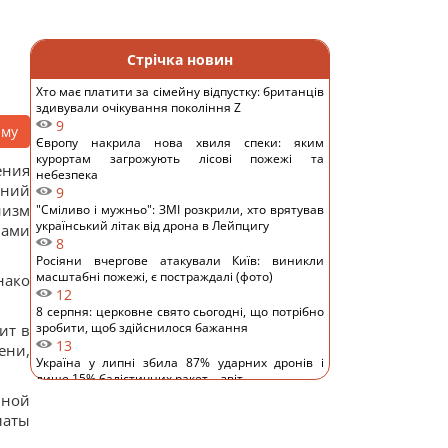
Стрічка новин
Хто має платити за сімейну відпустку: британців
здивували очікування покоління Z
9
аму
Європу накрила нова хвиля спеки: яким
курортам загрожують лісові пожежі та
ения
небезпека
ний
9
изм
"Сміливо і мужньо": ЗМІ розкрили, хто врятував
український літак від дрона в Лейпцигу
нами
8
Росіяни вчергове атакували Київ: виникли
масштабні пожежі, є постраждалі (фото)
нако
12
8 серпня: церковне свято сьогодні, що потрібно
зробити, щоб здійснилося бажання
ит в
13
ени,
Україна у липні збила 87% ударних дронів і
лише 15% балістичних ракет, - звіт
11
нной
Росія платитиме Україні по $20 млрд на рік:
латы
економіст оцінив реальний механізм репарацій
11