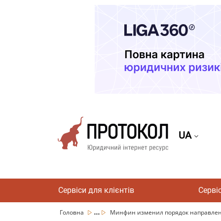
UA
Сервіси для клієнтів
Серві
...
Головна
Минфин изменил порядок направлени