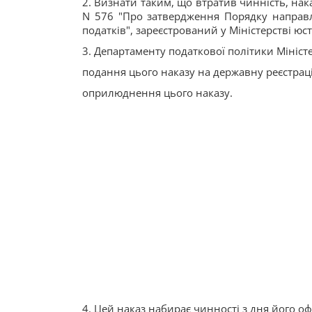
2. Визнати таким, що втратив чинність, нака
N 576 "Про затвердження Порядку направл
податків", зареєстрований у Міністерстві юс
3. Департаменту податкової політики Мініст
подання цього наказу на державну реєстраці
оприлюднення цього наказу.
4. Цей наказ набирає чинності з дня його о