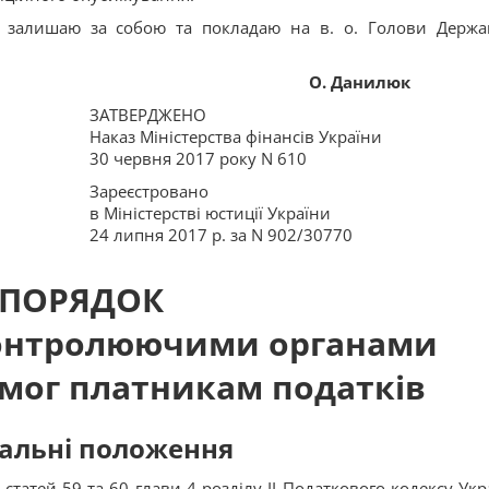
у залишаю за собою та покладаю на в. о. Голови Держа
О. Данилюк
ЗАТВЕРДЖЕНО
Наказ Міністерства фінансів України
30 червня 2017 року N 610
Зареєстровано
в Міністерстві юстиції України
24 липня 2017 р. за N 902/30770
ПОРЯДОК
онтролюючими органами
мог платникам податків
агальні положення
татей 59 та 60 глави 4 розділу II Податкового кодексу Укр