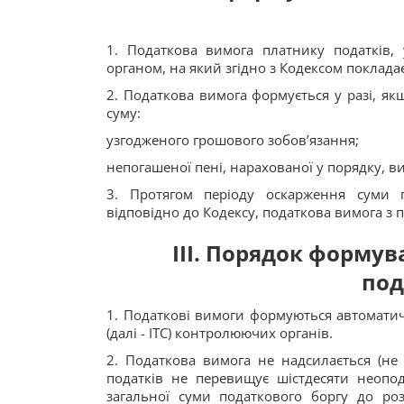
1. Податкова вимога платнику податків
органом, на який згідно з Кодексом покладає
2. Податкова вимога формується у разі, як
суму:
узгодженого грошового зобов’язання;
непогашеної пені, нарахованої у порядку, 
3. Протягом періоду оскарження суми 
відповідно до Кодексу, податкова вимога з п
III. Порядок форм
под
1. Податкові вимоги формуються автоматич
(далі - ІТС) контролюючих органів.
2. Податкова вимога не надсилається (не 
податків не перевищує шістдесяти неопод
загальної суми податкового боргу до ро