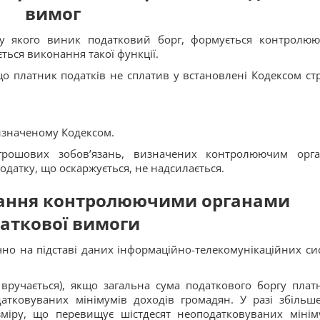
вимог
, у якого виник податковий борг, формується контролю
ться виконання такої функції.
що платник податків не сплатив у встановлені Кодексом ст
визначеному Кодексом.
грошових зобов’язань, визначених контролюючим орг
одатку, що оскаржується, не надсилається.
ування контролюючими органами
аткової вимоги
но на підставі даних інформаційно-телекомунікаційних си
вручається), якщо загальна сума податкового боргу плат
атковуваних мінімумів доходів громадян. У разі збільш
зміру, що перевищує шістдесят неоподатковуваних мінім