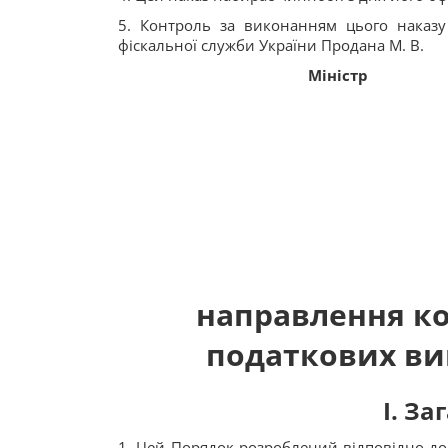
5. Контроль за виконанням цього наказ
фіскальної служби України Продана М. В.
Міністр
направлення к
податкових ви
I. З
1. Цей Порядок розроблений відповідно до с