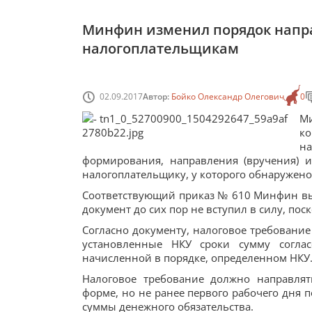
Минфин изменил порядок напр
налогоплательщикам
02.09.2017
Автор:
Бойко Олександр Олегович
0
М
к
н
формирования, направления (вручения) 
налогоплательщику, у которого обнаружено
Соответствующий приказ № 610 Минфин выд
документ до сих пор не вступил в силу, пос
Согласно документу, налоговое требование
установленные НКУ сроки сумму соглас
начисленной в порядке, определенном НКУ
Налоговое требование должно направлят
форме, но не ранее первого рабочего дня 
суммы денежного обязательства.