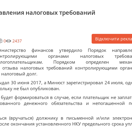
авления налоговых требований
Відключити рекл
0
2437
инистерство финансов утвердило Порядок направл
онтролирующими органами налоговых требова
алогоплательщикам. Порядком определен механ
и отзыва налоговых требований контролирующими орга
 налоговый долг.
ал 30 июня 2017, а Минюст зарегистрировал 24 июля, од
кольку не был опубликован.
 будет формироваться в случае, если плательщик не заплат
ованного денежного обязательства и непогашенной п
.
ься (вручаться) должнику в письменной и/или электро
после окончания установленного НКУ предельного срока уп