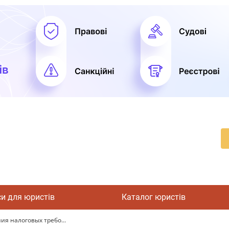
си для юристів
Каталог юристів
я налоговых требо...