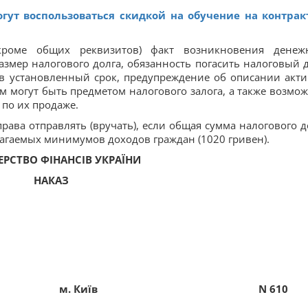
ут воспользоваться скидкой на обучение на контрак
роме общих реквизитов) факт возникновения денеж
размер налогового долга, обязанность погасить налоговый д
в установленный срок, предупреждение об описании акти
ом могут быть предметом налогового залога, а также возмо
 по их продаже.
рава отправлять (вручать), если общая сумма налогового д
агаемых минимумов доходов граждан (1020 гривен).
ЕРСТВО ФІНАНСІВ УКРАЇНИ
НАКАЗ
м. Київ
N
610