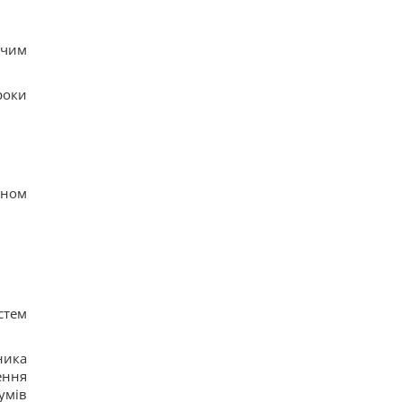
ючим
роки
аном
стем
ника
ення
умів