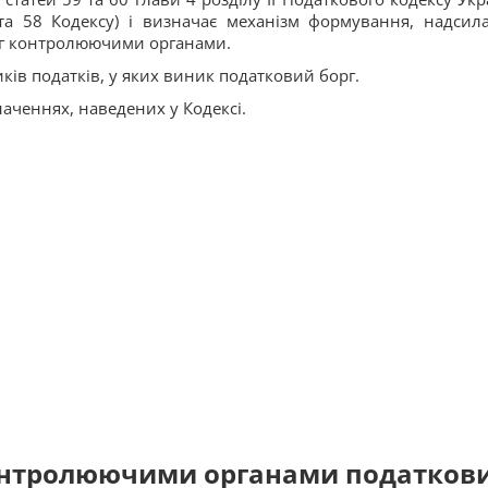
 та 58 Кодексу) і визначає механізм формування, надсил
ог контролюючими органами.
ків податків, у яких виник податковий борг.
аченнях, наведених у Кодексі.
контролюючими органами податков