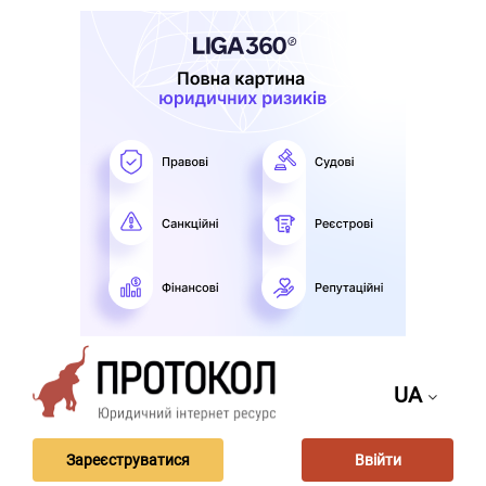
UA
Зареєструватися
Ввійти