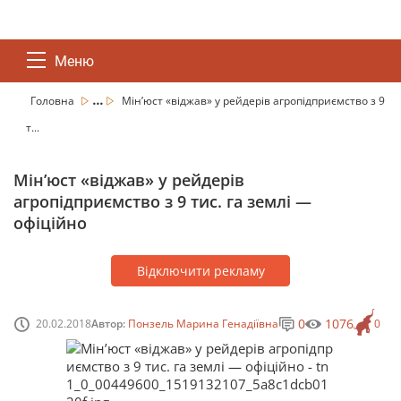
Меню
...
Головна
Мін’юст «віджав» у рейдерів агропідприємство з 9
т...
Мін’юст «віджав» у рейдерів
агропідприємство з 9 тис. га землі —
офіційно
Відключити рекламу
0
1076
20.02.2018
Автор:
Понзель Марина Генадіївна
0