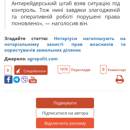
Антирейдерський штаб взяв ситуацію під
контроль. Тож нині завдяки злагодженій
та оперативній роботі порушені права
поновлено», — наголосив він.
Згадайте статтю:
Нотаріуси наголошують на
нотаріальному захисті прав власників та
користувачів земельних ділянок
Джерело:
agropolit.com
0
1076
0
Переглядів
Коментарі
Сподобалося
Подякувати
Підписатися на автора
Відключити рекламу