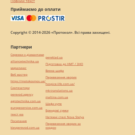
Повний текст
Приймаємо до оплати
Copyright © 2014-2026 «Протокол». Всі права захищені.
Партнери
Сережки з діамантами
pereklad.ua
alliancetechnika.ua
Підготовка до НМТ / ЗНО
миралинкс
Винна шафа
Веб мастер
Перевезення хворих
https://motokosmos.ua/
hospice-life.com.ua/
Синтезатори
mk-translations.ua
perevod.agency
maltina.com.ua
agrotechnika.com.ua
Шафи купе
europeservice.com.ua
Брендові сумки
текст юа
Натяжні стелі Nova Stelya
Посилання
Перевезення хворих за
kievperevod.com.ua
кордон