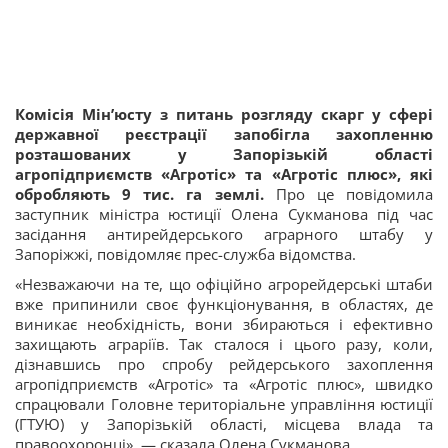
Комісія Мін’юсту з питань розгляду скарг у сфері
державної реєстрації запобігла захопленню
розташованих у Запорізькій області
агропідприємств «Агротіс» та «Агротіс плюс», які
обробляють 9 тис. га землі.
Про це повідомила
заступник міністра юстиції Олена Сукманова під час
засідання антирейдерського аграрного штабу у
Запоріжжі, повідомляє прес-служба відомства.
«Незважаючи на те, що офіційно агрорейдерські штаби
вже припинили своє функціонування, в областях, де
виникає необхідність, вони збираються і ефективно
захищають аграріїв. Так сталося і цього разу, коли,
дізнавшись про спробу рейдерського захоплення
агропідприємств «Агротіс» та «Агротіс плюс», швидко
спрацювали Головне територіальне управління юстиції
(ГТУЮ) у Запорізькій області, місцева влада та
правоохоронці», — сказала Олена Сукманова.