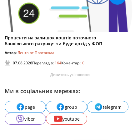
Проценти на залишок коштів поточного
банківського рахунку: чи буде дохід у ФОП
Автор:
Лента от Протокола
07.08.2026
Переглядів:
164
Коментарі:
0
Дивитись усі новини
Ми в соціальних мережах:
page
group
telegram
viber
youtube