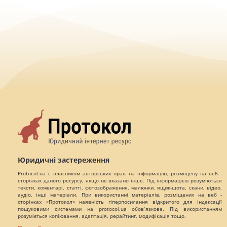
Юридичні застереження
Protocol.ua є власником авторських прав на інформацію, розміщену на веб -
сторінках даного ресурсу, якщо не вказано інше. Під інформацією розуміються
тексти, коментарі, статті, фотозображення, малюнки, ящик-шота, скани, відео,
аудіо, інші матеріали. При використанні матеріалів, розміщених на веб -
сторінках «Протокол» наявність гіперпосилання відкритого для індексації
пошуковими системами на protocol.ua обов`язкове. Під використанням
розуміється копіювання, адаптація, рерайтинг, модифікація тощо.