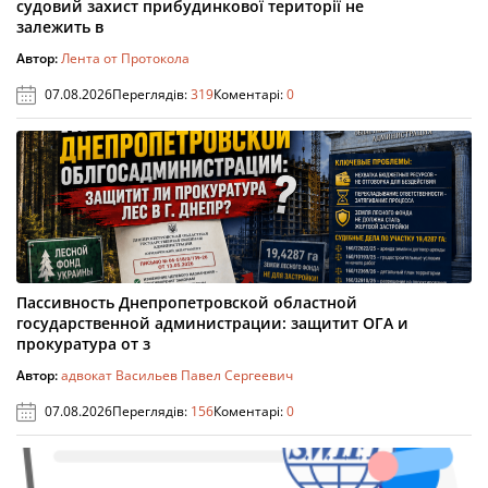
судовий захист прибудинкової території не
залежить в
Автор:
Лента от Протокола
07.08.2026
Переглядів:
319
Коментарі:
0
Пассивность Днепропетровской областной
государственной администрации: защитит ОГА и
прокуратура от з
Автор:
адвокат Васильев Павел Сергеевич
07.08.2026
Переглядів:
156
Коментарі:
0