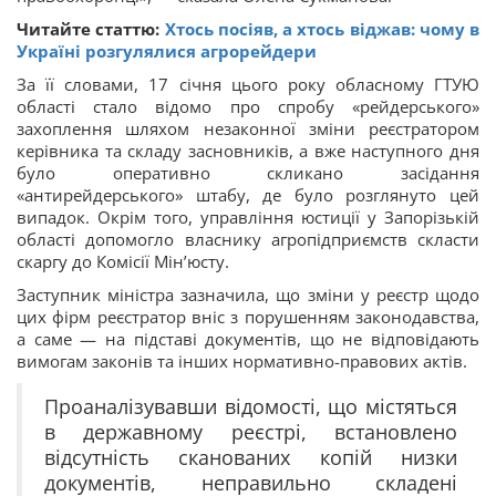
Читайте статтю:
Хтось посіяв, а хтось віджав: чому в
Україні розгулялися агрорейдери
За її словами, 17 січня цього року обласному ГТУЮ
області стало відомо про спробу «рейдерського»
захоплення шляхом незаконної зміни реєстратором
керівника та складу засновників, а вже наступного дня
було оперативно скликано засідання
«антирейдерського» штабу, де було розглянуто цей
випадок. Окрім того, управління юстиції у Запорізькій
області допомогло власнику агропідприємств скласти
скаргу до Комісії Мін’юсту.
Заступник міністра зазначила, що зміни у реєстр щодо
цих фірм реєстратор вніс з порушенням законодавства,
а саме — на підставі документів, що не відповідають
вимогам законів та інших нормативно-правових актів.
Проаналізувавши відомості, що містяться
в державному реєстрі, встановлено
відсутність сканованих копій низки
документів, неправильно складені