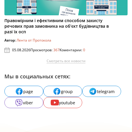
Правомірним і ефективним способом захисту
речових прав замовника на об’єкт будівництва в
разі їх осп
Автор:
Лента от Протокола
05.08.2026
Просмотров:
367
Коментарии:
0
Смотреть все новости
Мы в социальных сетях:
page
group
telegram
viber
youtube