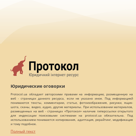
Юридические оговорки
Protocol.ua обладает авторскими правами на информацию, размещенную на
веб - страницах данного ресурса, если не указано иное. Под информацией
понимаются тексты, комментарии, статьи, фотоизображения, рисунки, ящик-
шота, сканы, видео, аудио, другие материалы. При использовании материалов,
размещенных на веб - страницах «Протокол» наличие гиперссылки открытого
для индексации поисковыми системами на protocol.ua обязательна. Под
использованием понимается копирования, адаптация, рерайтинг, модификация
и тому подобное.
Полный текст