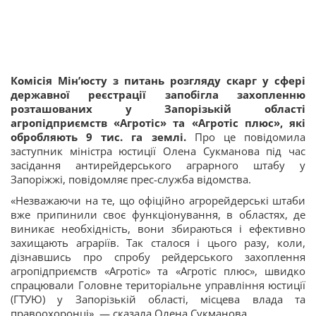
Комісія Мін’юсту з питань розгляду скарг у сфері
державної реєстрації запобігла захопленню
розташованих у Запорізькій області
агропідприємств «Агротіс» та «Агротіс плюс», які
обробляють 9 тис. га землі.
Про це повідомила
заступник міністра юстиції Олена Сукманова під час
засідання антирейдерського аграрного штабу у
Запоріжжі, повідомляє прес-служба відомства.
«Незважаючи на те, що офіційно агрорейдерські штаби
вже припинили своє функціонування, в областях, де
виникає необхідність, вони збираються і ефективно
захищають аграріїв. Так сталося і цього разу, коли,
дізнавшись про спробу рейдерського захоплення
агропідприємств «Агротіс» та «Агротіс плюс», швидко
спрацювали Головне територіальне управління юстиції
(ГТУЮ) у Запорізькій області, місцева влада та
правоохоронці», — сказала Олена Сукманова.