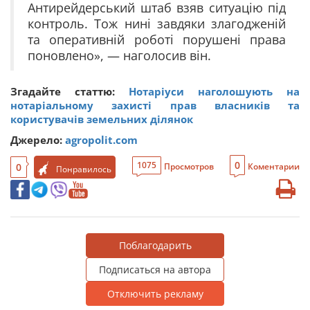
Антирейдерський штаб взяв ситуацію під
контроль. Тож нині завдяки злагодженій
та оперативній роботі порушені права
поновлено», — наголосив він.
Згадайте статтю:
Нотаріуси наголошують на
нотаріальному захисті прав власників та
користувачів земельних ділянок
Джерело:
agropolit.com
0
1075
0
Просмотров
Коментарии
Понравилось
Поблагодарить
Подписаться на автора
Отключить рекламу