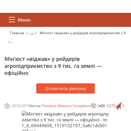
Меню
...
Главная
Мін’юст «віджав» у рейдерів агропідприємство з 9
т...
Мін’юст «віджав» у рейдерів
агропідприємство з 9 тис. га землі —
офіційно
Отключить рекламу
0
1075
20.02.2018
Автор:
Понзель Марина Генадіївна
0