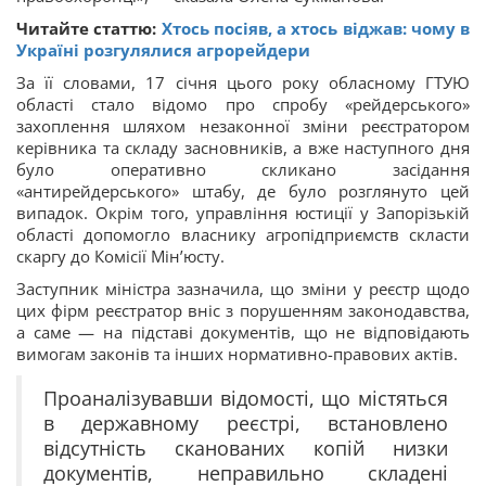
Читайте статтю:
Хтось посіяв, а хтось віджав: чому в
Україні розгулялися агрорейдери
За її словами, 17 січня цього року обласному ГТУЮ
області стало відомо про спробу «рейдерського»
захоплення шляхом незаконної зміни реєстратором
керівника та складу засновників, а вже наступного дня
було оперативно скликано засідання
«антирейдерського» штабу, де було розглянуто цей
випадок. Окрім того, управління юстиції у Запорізькій
області допомогло власнику агропідприємств скласти
скаргу до Комісії Мін’юсту.
Заступник міністра зазначила, що зміни у реєстр щодо
цих фірм реєстратор вніс з порушенням законодавства,
а саме — на підставі документів, що не відповідають
вимогам законів та інших нормативно-правових актів.
Проаналізувавши відомості, що містяться
в державному реєстрі, встановлено
відсутність сканованих копій низки
документів, неправильно складені