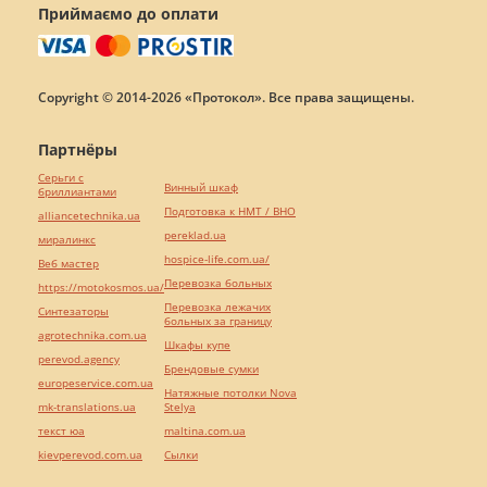
Приймаємо до оплати
Copyright © 2014-2026 «Протокол». Все права защищены.
Партнёры
Серьги с
Винный шкаф
бриллиантами
Подготовка к НМТ / ВНО
alliancetechnika.ua
pereklad.ua
миралинкс
hospice-life.com.ua/
Веб мастер
Перевозка больных
https://motokosmos.ua/
Перевозка лежачих
Синтезаторы
больных за границу
agrotechnika.com.ua
Шкафы купе
perevod.agency
Брендовые сумки
europeservice.com.ua
Натяжные потолки Nova
mk-translations.ua
Stelya
текст юа
maltina.com.ua
kievperevod.com.ua
Cылки