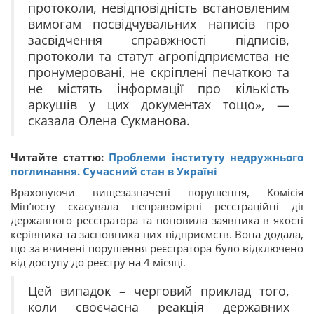
протоколи, невідповідність встановленим
вимогам посвідчувальних написів про
засвідчення справжності підписів,
протоколи та статут агропідприємства не
пронумеровані, не скріплені печаткою та
не містять інформації про кількість
аркушів у цих документах тощо», —
сказала Олена Сукманова.
Читайте статтю:
Проблеми інституту недружнього
поглинання. Сучасний стан в Україні
Враховуючи вищезазначені порушення, Комісія
Мін’юсту скасувала неправомірні реєстраційні дії
державного реєстратора та поновила заявника в якості
керівника та засновника цих підприємств. Вона додала,
що за вчинені порушення реєстратора було відключено
від доступу до реєстру на 4 місяці.
Цей випадок – черговий приклад того,
коли своєчасна реакція державних