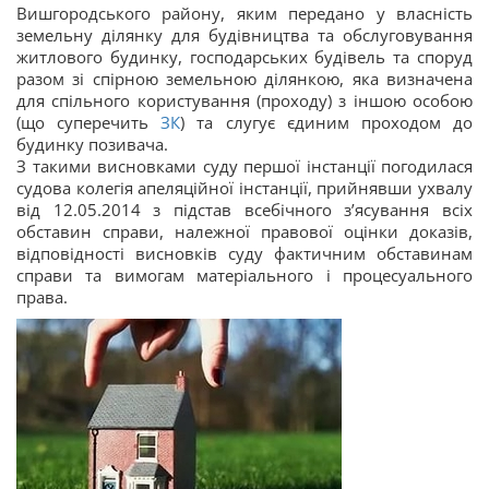
Вишгородського району, яким передано у власність
земельну ділянку для будівництва та обслуговування
житлового будинку, господарських будівель та споруд
разом зі спірною земельною ділянкою, яка визначена
для спільного користування (проходу) з іншою особою
(що суперечить
ЗК
) та слугує єдиним проходом до
будинку позивача.
З такими висновками суду першої інстанції погодилася
судова колегія апеляційної інстанції, прийнявши ухвалу
від 12.05.2014 з підстав всебічного з’ясування всіх
обставин справи, належної правової оцінки доказів,
відповідності висновків суду фактичним обставинам
справи та вимогам матеріального і процесуального
права.