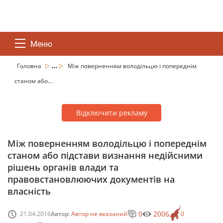
Меню
...
Головна
Між поверненням володільцю і попереднім
станом або...
Відключити рекламу
Між поверненням володільцю і попереднім
станом або підстави визнання недійсними
рішень органів влади та
правовстановлюючих документів на
власність
0
2006
21.04.2016
Автор:
Автор не вказаний
0