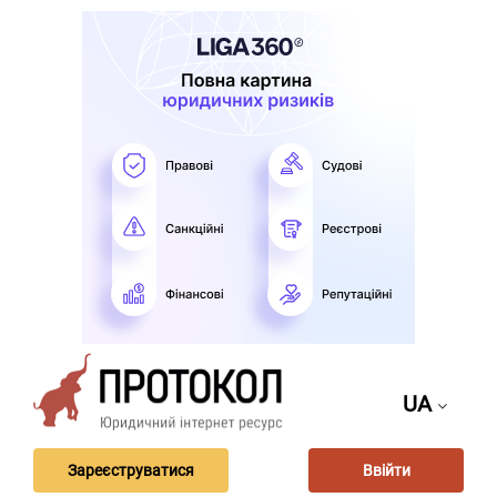
UA
Зареєструватися
Ввійти