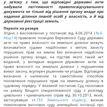
у зв’язку з тим, що відповідні державні акти
набували легітимності правопосвідчувального
документа не тільки від рішення органу влади про
надання ділянки певній особі у власність, а й від
державної реєстрації земель.
Перелік на резерв
Згідно з висловленою у постанові від 4.06.2014 (
№6-
46цс14
) правовою позицією Верховного Суду державні
акти на право власності на земельні ділянки можуть
визнаватися судами недійсними з метою захисту
порушених прав на землю без визнання недійсним
рішення органу влади, на підставі якого такий акт
виданий, у випадках видання державних актів на
право власності на земельні ділянки з порушенням
вимог закону, всупереч рішенням чи угодам. Відповідне
визнання є належним та самостійним способом
поновлення порушених прав на земельну ділянку в
судовому порядку. У вказаній постанові Суд посилався
на ухвалу Вищого спеціалізованого суду з розгляду
цивільних і кримінальних справ від 30.10.2013, який,
застосувавши ст.
155
Земельного кодексу
, визнав
помилковим висновок суду апеляційної інстанції про