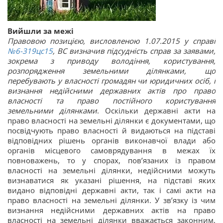
Вийшли за межі
Правовою позицією, висловленою 1.07.2015 у справі
№6-319цс15
, ВС визначив підсудність справ за заявами,
зокрема з приводу володіння, користування,
розпорядження земельними ділянками, що
перебувають у власності громадян чи юридичних осіб, і
визнання недійсними державних актів про право
власності та право постійного користування
земельними ділянками
. Оскільки державні акти на
право власності на земельні ділянки є документами, що
посвідчують право власності й видаються на підставі
відповідних рішень органів виконавчої влади або
органів місцевого самоврядування в межах їх
повноважень, то у спорах, пов’язаних із правом
власності на земельні ділянки, недійсними можуть
визнаватися як указані рішення, на підставі яких
видано відповідні державні акти, так і самі акти на
право власності на земельні ділянки. У зв’язку із чим
визнання недійсними державних актів на право
власності на земельні ділянки вважається законним,