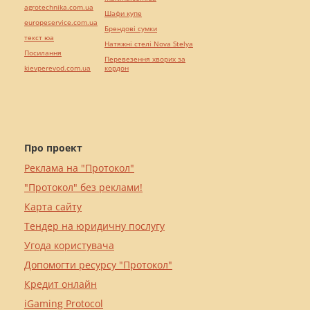
agrotechnika.com.ua
Шафи купе
europeservice.com.ua
Брендові сумки
текст юа
Натяжні стелі Nova Stelya
Посилання
Перевезення хворих за
kievperevod.com.ua
кордон
Про проект
Реклама на "Протокол"
"Протокол" без реклами!
Карта сайту
Тендер на юридичну послугу
Угода користувача
Допомогти ресурсу "Протокол"
Кредит онлайн
iGaming Protocol