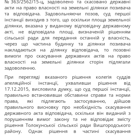
№363/2562/15-ц, задоволено та скасовано державні
акти на право власності на земельні ділянки позивача
та відповідача. Задовольняючи позов, суд першої
інстанції виходив з того, що оскільки площа земельної
ділянки, вказана у виданому відповідачу державному
акті, не відповідала площі, визначеній рішенням
сільської ради для передання останній у власність,
через що частина будинку та ділянки позивача
накладаються на ділянку відповідача, то позовні
вимоги про скасування державних актів на право
власності на земельні ділянки сторін підлягали
задоволенню.
При перегляді вказаного рішення колегія суддів
апеляційної інстанції, ухваливши рішення від
17.12.2015, висловила думку, що суд першої інстанції,
правильно встановивши обставини справи та норми
права, які підлягають застосуванню, дійшов
правильного висновку про необхідність скасування
державного акта відповідача, оскільки він виданий з
порушенням вимог закону та не відповідає змісту
рішення Толокунської сільської ради Вишгородського
району. Однак рішення в частині скасування