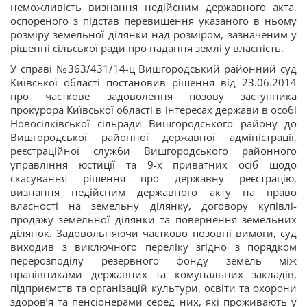
неможливість визнання недійсним державного акта,
оспореного з підстав перевищення указаного в ньому
розміру земельної ділянки над розміром, зазначеним у
рішенні сільської ради про надання землі у власність.
У справі №363/431/14-ц Вишгородський районний суд
Київської області постановив рішення від 23.06.2014
про часткове задоволення позову заступника
прокурора Київської області в інтересах держави в особі
Новосілківської сільради Вишгородського району до
Вишгородської районної державної адміністрації,
реєстраційної служби Вишгородського районного
управління юстиції та 9-х приватних осіб щодо
скасування рішення про державну реєстрацію,
визнання недійсним державного акту на право
власності на земельну ділянку, договору купівлі-
продажу земельної ділянки та повернення земельних
ділянок. Задовольняючи частково позовні вимоги, суд
виходив з виключного переліку згідно з порядком
перерозподілу резервного фонду земель між
працівниками державних та комунальних закладів,
підприємств та організацій культури, освіти та охорони
здоров’я та пенсіонерами серед них, які проживають у