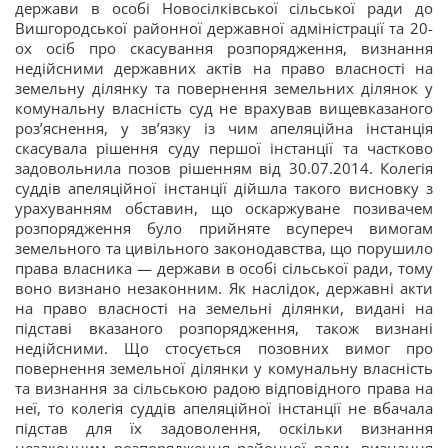
держави в особі Новосілківської сільської ради до
Вишгородської районної державної адміністрації та 20-
ох осіб про скасування розпорядження, визнання
недійсними державних актів на право власності на
земельну ділянку та повернення земельних ділянок у
комунальну власність суд не врахував вищевказаного
роз’яснення, у зв’язку із чим апеляційна інстанція
скасувала рішення суду першої інстанції та частково
задовольнила позов рішенням від 30.07.2014. Колегія
суддів апеляційної інстанції дійшла такого висновку з
урахуванням обставин, що оскаржуване позивачем
розпорядження було прийняте всупереч вимогам
земельного та цивільного законодавства, що порушило
права власника — держави в особі сільської ради, тому
воно визнано незаконним. Як наслідок, державні акти
на право власності на земельні ділянки, видані на
підставі вказаного розпорядження, також визнані
недійсними. Що стосується позовних вимог про
повернення земельної ділянки у комунальну власність
та визнання за сільською радою відповідного права на
неї, то колегія суддів апеляційної інстанції не вбачала
підстав для їх задоволення, оскільки визнання