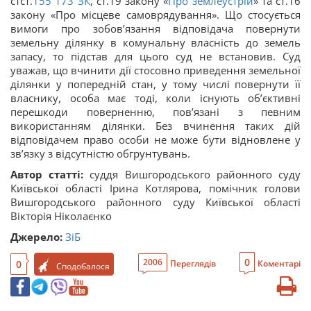
стст.
155
173
ЗК
, ст.19 закону «
Про землеустрій
» та ст.16
закону «Про місцеве самоврядування». Що стосується
вимоги про зобов’язання відповідача повернути
земельну ділянку в комунальну власність до земель
запасу, то підстав для цього суд не встановив. Суд
уважав, що вчинити дії стосовно приведення земельної
ділянки у попередній стан, у тому числі повернути її
власнику, особа має тоді, коли існують об’єктивні
перешкоди поверненню, пов’язані з певним
використанням ділянки. Без вчинення таких дій
відповідачем право особи не може бути відновлене у
зв’язку з відсутністю обгрунтувань.
Автор статті:
суддя Вишгородського районного суду
Київської області Ірина Котлярова, помічник голови
Вишгородського районного суду Київської області
Вікторія Ніколаєнко
Джерело:
ЗіБ
0
2006
0
Переглядів
Коментарі
Сподобалося