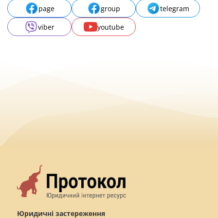
page
group
telegram
viber
youtube
Юридичні застереження