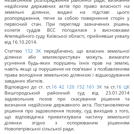
незаконним розпорядження районної ради, визнання
недійсним державних актів про право власності на
земельні ділянки, видані на підставі цього
розпорядження, тягне за собою повернення сторін у
первісний стан. При перегляді зазначених рішень
колегія суддів ВСС погодилася з висновками
Апеляційного суду Київської області, прийнявши ухвалу
від 16.10.2014.
Статтею
152
ЗК
передбачено, що власник земельної
ділянки або землекористувач можуть вимагати
усунення будь-яких порушень їхніх прав на землю,
навіть якщо ці порушення не пов’язані з позбавленням
права володіння земельною ділянкою і відшкодування
завданих збитків.
Відповідно до ст. ст.
16
42
120
152
161
ЗК
та ст.
16
ЦК
Вишгородський районний суд від 23.01.2014
задовольнив позов про скасування рішення та
визнання недійсним державного акта. Постановляючи
рішення про задоволення позову, суд виходив з того,
що відповідачка приватизувала частину земельної
ділянки згідно з оспорюваним рішенням
Новопетрівської сільської ради.