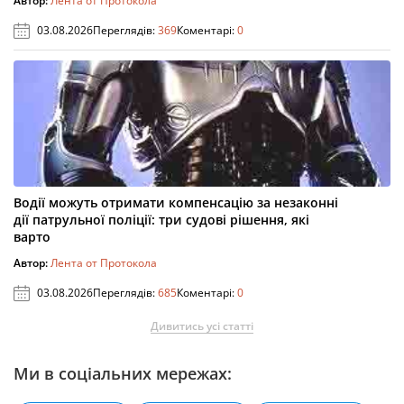
Автор:
Лента от Протокола
03.08.2026
Переглядів:
369
Коментарі:
0
Водії можуть отримати компенсацію за незаконні
дії патрульної поліції: три судові рішення, які
варто
Автор:
Лента от Протокола
03.08.2026
Переглядів:
685
Коментарі:
0
Дивитись усі статті
Ми в соціальних мережах: