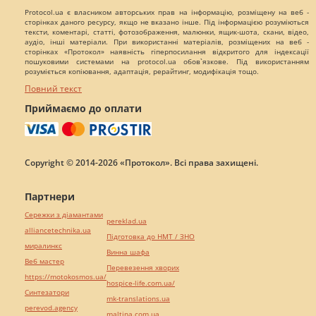
Protocol.ua є власником авторських прав на інформацію, розміщену на веб -
сторінках даного ресурсу, якщо не вказано інше. Під інформацією розуміються
тексти, коментарі, статті, фотозображення, малюнки, ящик-шота, скани, відео,
аудіо, інші матеріали. При використанні матеріалів, розміщених на веб -
сторінках «Протокол» наявність гіперпосилання відкритого для індексації
пошуковими системами на protocol.ua обов`язкове. Під використанням
розуміється копіювання, адаптація, рерайтинг, модифікація тощо.
Повний текст
Приймаємо до оплати
Copyright © 2014-2026 «Протокол». Всі права захищені.
Партнери
Сережки з діамантами
pereklad.ua
alliancetechnika.ua
Підготовка до НМТ / ЗНО
миралинкс
Винна шафа
Веб мастер
Перевезення хворих
https://motokosmos.ua/
hospice-life.com.ua/
Синтезатори
mk-translations.ua
perevod.agency
maltina.com.ua