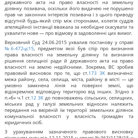
державного акта на право власності на земельну
ділянку позивача, оскільки його видачею не порушено
прав чи законних інтересів позивача і з цього приводу
відсутній будь-який спір між сторонами, колегія суддів
апеляційної інстанції вважала за необхідне скасувати та
ухвалити нове — про відмову в задоволенні цих вимог.
Верховний Суд 24.06.2015 ухвалив постанову у справі
№6-472цс15
, предметом якої був спір про визнання
права власності на земельну ділянку та визнання
рішення селищної ради й державного акта на право
власності на землю недійсними. Зокрема, ВС зробив
правовий висновок про те, що ст.
173
ЗК
визначено:
межа району, села, селища, міста, району в місті — це
умовно замкнена лінія на поверхні землі, що
відокремлює відповідну територію від інших. Згідно з
п.«б» ч.1 ст.
12
ЗК
до повноважень сільських, селищних,
міських рад у галузі земельних відносин належить
передання на ввіреній їм території земельних ділянок
комунальної власності у власність громадян та
юридичних осіб.
З урахуванням зазначеного правового висновку
рішенням суду від 12.11.2015 у справі №363/1128/15-ц