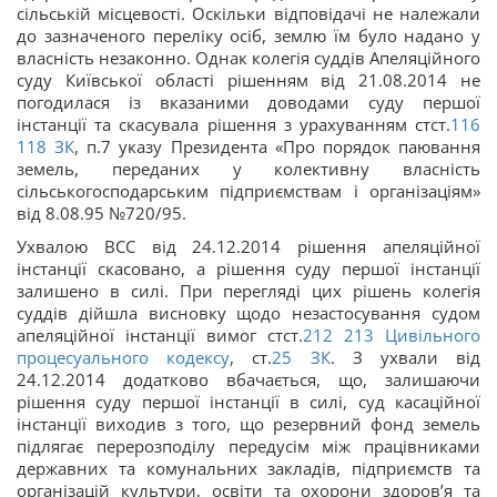
сільській місцевості. Оскільки відповідачі не належали
до зазначеного переліку осіб, землю їм було надано у
власність незаконно. Однак колегія суддів Апеляційного
суду Київської області рішенням від 21.08.2014 не
погодилася із вказаними доводами суду першої
інстанції та скасувала рішення з урахуванням стст.
116
118
ЗК
, п.7 указу Президента «Про порядок паювання
земель, переданих у колективну власність
сільськогосподарським підприємствам і організаціям»
від 8.08.95 №720/95.
Ухвалою ВСС від 24.12.2014 рішення апеляційної
інстанції скасовано, а рішення суду першої інстанції
залишено в силі. При перегляді цих рішень колегія
суддів дійшла висновку щодо незастосування судом
апеляційної інстанції вимог стст.
212
213
Цивільного
процесуального кодексу
, ст.
25
ЗК
. З ухвали від
24.12.2014 додатково вбачається, що, залишаючи
рішення суду першої інстанції в силі, суд касаційної
інстанції виходив з того, що резервний фонд земель
підлягає перерозподілу передусім між працівниками
державних та комунальних закладів, підприємств та
організацій культури, освіти та охорони здоров’я та