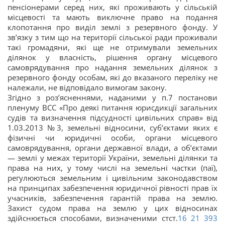
пенсіонерами серед них, які проживають у сільській
місцевості та мають виключне право на подання
клопотання про виділ землі з резервного фонду. У
зв’язку з тим що на території сільської ради проживали
такі громадяни, які ще не отримували земельних
ділянок у власність, рішення органу місцевого
самоврядування про надання земельних ділянок з
резервного фонду особам, які до вказаного переліку не
належали, не відповідало вимогам закону.
Згідно з роз’ясненнями, наданими у п.7 постанови
пленуму ВСС «Про деякі питання юрисдикції загальних
судів та визначення підсудності цивільних справ» від
1.03.2013 №3, земельні відносини, суб’єктами яких є
фізичні чи юридичні особи, органи місцевого
самоврядування, органи державної влади, а об’єктами
— землі у межах території України, земельні ділянки та
права на них, у тому числі на земельні частки (паї),
регулюються земельним і цивільним законодавством
на принципах забезпечення юридичної рівності прав їх
учасників, забезпечення гарантій права на землю.
Захист судом права на землю у цих відносинах
здійснюється способами, визначеними стст.
16
21
393