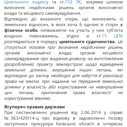
Цивільного кодексу
та ст.
152
ЗК
, зокрема шляхом
визнання недійсними рішень органів виконавчої
влади та місцевого самоврядування.
Відповідно до вказаного спори, що виникають із
земельних відносин, в яких хоча б однією зі сторін
є
фізична особа
, незважаючи на участь у них суб’єкта
владних повноважень, згідно зі ст.
15
ЦПК
розглядаються в порядку
цивільного судочинства.
Це
стосується позовів про визнання недійсними рішень
органів виконавчої влади, органів місцевого
самоврядування про видання дозволу на виготовлення
(розроблення) проекту землеустрою щодо відведення
земельної ділянки, вирішення інших питань, які
відповідно до закону необхідні для набуття й реалізації
права на землю, про надання чи передання земельної
ділянки у власність або користування чи невирішення
цих питань, припинення права власності чи
користування землею.
Всупереч правам держави
При постановленні рішення від 2.06.2014 у справі
№363/429/14-ц про відмову в задоволенні позову
заступника прокурора Київської області в інтересах