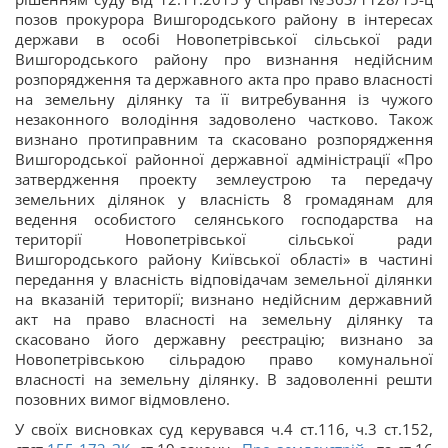
позов прокурора Вишгородського району в інтересах
держави в особі Новопетрівської сільської ради
Вишгородського району про визнання недійсним
розпорядження та державного акта про право власності
на земельну ділянку та її витребування із чужого
незаконного володіння задоволено частково. Також
визнано протиправним та скасовано розпорядження
Вишгородської районної державної адміністрації «Про
затвердження проекту землеустрою та передачу
земельних ділянок у власність 8 громадянам для
ведення особистого селянського господарства на
території Новопетрівської сільської ради
Вишгородського району Київської області» в частині
передання у власність відповідачам земельної ділянки
на вказаній території; визнано недійсним державний
акт на право власності на земельну ділянку та
скасовано його державну реєстрацію; визнано за
Новопетрівською сільрадою право комунальної
власності на земельну ділянку. В задоволенні решти
позовних вимог відмовлено.
У своїх висновках суд керувався ч.4 ст.116, ч.3 ст.152,