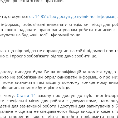
дові рішення зі своєї практики.
ити, стосується
ст. 14 ЗУ «
Про доступ до публічної інформації
інформації зобов'язані визначати спеціальні місця для ро
, а також надавати право запитувачам робити виписки з 
исувати на будь-які носії інформації тощо.
чав, що відповідач не оприлюднив на сайті відомості про те
но є, і просив зобов’язати відповідача зробити це.
аному випадку була Вища кваліфікаційна комісія суддів.
ле ніхто не зобов’язаний оприлюднювати інформацію про ни
ії може визначати такі місця у кожному конкретному випа
обставин, це може бути різне місце.
сь чому.
Стаття 14
закону про доступ до публічної інформ
ти спеціальні місця для роботи з документами, наголош
идатні для зазначеної роботи і доступні для запитувачів в б
ціальне місце від не спеціального? Якщо виходити саме з т
ісля створення такого місця потрібно повідомити про 