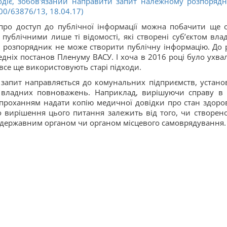
одіє, зобов'язаний направити запит належному розпорядн
0/63876/13, 18.04.17)
про доступ до публічної інформації можна побачити ще 
 публічними лише ті відомості, які створені суб’єктом вла
розпорядник не може створити публічну інформацію. До р
едніх постанов Пленуму ВАСУ. І хоча в 2016 році було ухва
 все ще використовують старі підходи.
и запит направляється до комунальних підприємств, устано
и владних повноважень. Наприклад, вирішуючи справу в 
 проханням надати копію медичної довідки про стан здоров’
що вирішення цього питання залежить від того, чи створен
 державним органом чи органом місцевого самоврядування.