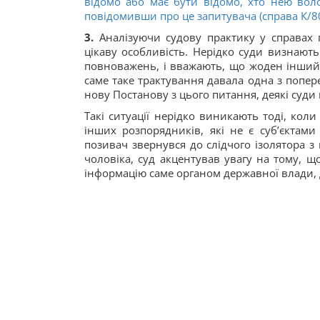
відомо або має бути відомо, хто нею вол
повідомивши про це запитувача (справа К/80
3.
Аналізуючи судову практику у справах 
цікаву особливість. Нерідко суди визнають
повноважень, і вважають, що жоден інший 
саме таке трактування давала одна з попер
нову Постанову з цього питання, деякі суди
Такі ситуації нерідко виникають тоді, кол
інших розпорядників, які не є суб’єктам
позивач звернувся до слідчого ізолятора з
чоловіка, суд акцентував увагу на тому, 
інформацію саме органом державної влади,