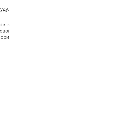
уду,
ів з
ової
бори