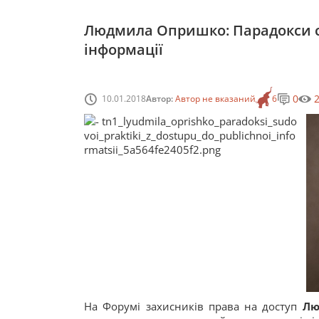
Людмила Опришко: Парадокси су
інформації
0
10.01.2018
Автор:
Автор не вказаний
6
На Форумі захисників права на доступ
Лю