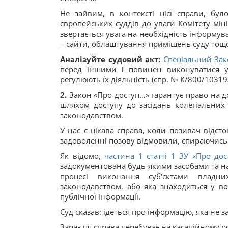
Не зайвим, в контексті цієї справи, бу
європейських суддів до уваги Комітету міні
звертається увага на необхідність інформува
– сайти, облаштування приміщень суду тощ
Аналізуйте судовий акт:
Спеціальний Зак
перед іншими і повинен виконуватися у
регулюють їх діяльність (спр. № К/800/10319/
2.
Закон «Про доступ…» гарантує право на дос
шляхом доступу до засідань колегіальних 
законодавством.
У нас є цікава справа, коли позивач відсто
задоволенні позову відмовили, спираючись 
Як відомо,
частина 1 статті 1 ЗУ «Про до
задокументована будь-якими засобами та на
процесі виконання суб'єктами владни
законодавством, або яка знаходиться у во
публічної інформації.
Суд сказав: ідеться про інформацію, яка не з
Зараз ця справа перебуває на касаційному ро