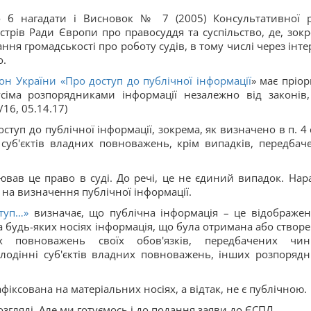
ло б нагадати і Висновок № 7 (2005) Консультативної 
стрів Ради Європи про правосуддя та суспільство, де, зокр
ння громадськості про роботу судів, в тому числі через інте
о.
он України «
Про доступ до публічної інформації
» має пріор
сіма розпорядниками інформації незалежно від законів
16, 05.14.17)
туп до публічної інформації, зокрема, як визначено в п. 4 с
суб'єктів владних повноважень, крім випадків, передбач
ював це право в суді. До речі, це не єдиний випадок. Нара
на визначення публічної інформації.
ступ…»
визначає, що публічна інформація – це відображен
 будь-яких носіях інформація, що була отримана або створе
х повноважень своїх обов'язків, передбачених чи
лодінні суб'єктів владних повноважень, інших розпорядн
афіксована на матеріальних носіях, а відтак, не є публічною.
згляді. Але ми готуємось і до подання заяви до ЄСПЛ.