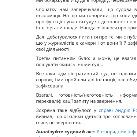
Ми оскаржували ці дії в порядку, передбач
Спочатку нам заперечували, що судова в
інформації. На що ми говорили, що коли іде
про функціонування суду як державного орга
інші органи влади. Нагадаю: ішлося про при
Далі дебатувалося питання про те, чи є пуб
що у журналістів є камери і от вони її й за
свої діяльності.
Третім питанням було: а може, це взагал
пошукати якийсь інший суд…
Все-таки адміністративний суд не наважив
справи, і ми пройшли дві інстанції, але об
зафіксована.
Взагалі, готовність/неготовність інф
перекваліфікації запиту на звернення.
Зокрема таке відбулося у
справі Андрія Р
визнав, що оскільки ідеться про копіювання
отже, це звернення.
Аналізуйте судовий акт:
Розпорядник інфор