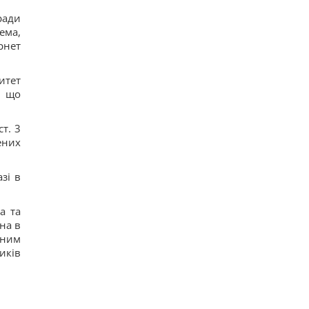
ради
ема,
рнет
итет
, що
т. 3
ених
зі в
а та
на в
нним
иків