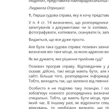
людини», представила найпарадоксальніші су
Людмила Опришко:
1.
Перша судова справа, яку я хочу представ
У п. 4 ст. 14 визначено, що розпорядники 
запитувачів з документами чи їх копіями
фотографувати, копіювати, сканувати їх, зап
Видається, що все дуже просто.
Але була така судова справа: позивач зазна
визначив він таке місце, за якою адресою во
Як ви думаєте, яке рішення прийняв суд?
Позивач програв справу. Відповідачем у д
сказав: дійсно, такі місця мають бути, а
сайті. Більше того, розпорядник інформац
Тобто, виходить так, що залежно від певних 
Особисто я не поділяю таку позицію. І о
зобов‘язує кожного розпорядника визначи
спеціальні. Тобто, це мають бути місця, пр
який час. В іншому разі, як відрізнити спе
міркувань, то необхідно визнати, що п