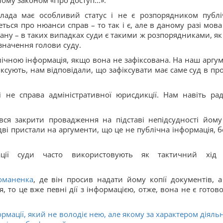
еному законом «Про доступ…».
лада має особливий статус і не є розпорядником публі
ться про нюанси справ – то так і є, але в даному разі мова
ну – в таких випадках суди є такими ж розпорядниками, як і
значення голови суду.
лічною інформація, якщо вона не зафіксована. На наш аргум
фіксують, нам відповідали, що зафіксувати має саме суд в про
і не справа адміністративної юрисдикції. Нам навіть ра
ся закрити провадження на підставі непідсудності йому 
идві пристали на аргументи, що це не публічна інформація, б
ормації суди часто використовують як тактичний хід
оманенка
, де він просив надати йому копії документів, а
, то це вже певні дії з інформацією, отже, вона не є готово
мації, який не володіє нею, але якому за характером діяльн