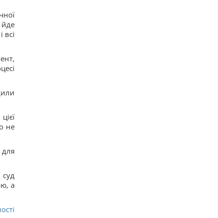
чної
 йде
 всі
ент,
цесі
дили
цієї
о не
 для
 суд
ю, а
ості