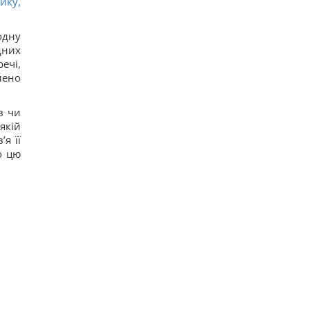
ику,
одну
дних
ечі,
лено
в чи
якій
я її
о цю