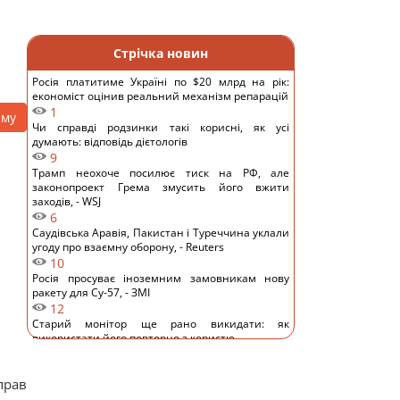
Стрічка новин
Росія платитиме Україні по $20 млрд на рік:
економіст оцінив реальний механізм репарацій
1
аму
Чи справді родзинки такі корисні, як усі
думають: відповідь дієтологів
9
Трамп неохоче посилює тиск на РФ, але
законопроект Грема змусить його вжити
заходів, - WSJ
6
Саудівська Аравія, Пакистан і Туреччина уклали
угоду про взаємну оборону, - Reuters
10
Росія просуває іноземним замовникам нову
ракету для Су-57, - ЗМІ
12
Старий монітор ще рано викидати: як
використати його повторно з користю
10
Одна фраза миттєво поставить на місце
прав
зверхню людину: психолог розкрила секрет
11