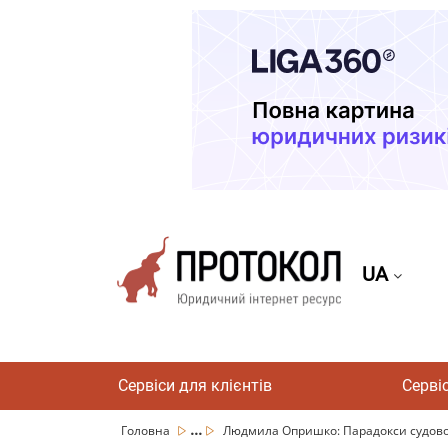
UA
Сервіси для клієнтів
Серві
...
Головна
Людмила Опришко: Парадокси судової 