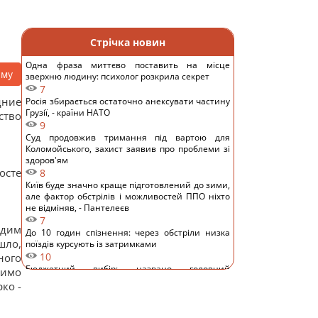
Стрічка новин
Одна фраза миттєво поставить на місце
аму
зверхню людину: психолог розкрила секрет
7
дние
Росія збирається остаточно анексувати частину
Грузії, - країни НАТО
ство
9
Суд продовжив тримання під вартою для
Коломойського, захист заявив про проблеми зі
здоров'ям
осте
8
Київ буде значно краще підготовлений до зими,
але фактор обстрілів і можливостей ППО ніхто
не відміняв, - Пантелеєв
7
идим
До 10 годин спізнення: через обстріли низка
шло,
поїздів курсують із затримками
10
ного
Бюджетний вибір: названо головний
димо
автомобільний бестселер у Європі
ко -
11
Гороскоп на 8 серпня: Левам – відпочинок,
Козерогам – зустріч з рідними