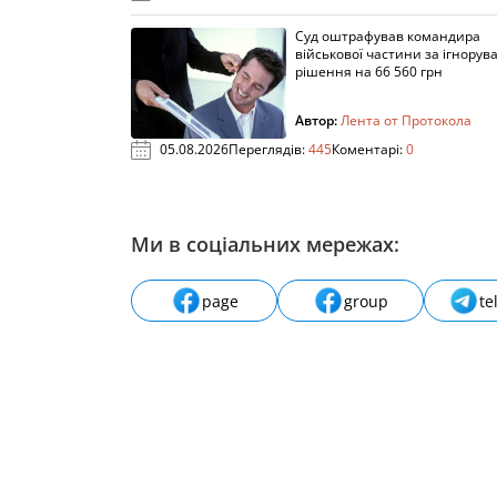
Суд оштрафував командира
військової частини за ігнорув
рішення на 66 560 грн
Автор:
Лента от Протокола
05.08.2026
Переглядів:
445
Коментарі:
0
Ми в соціальних мережах:
page
group
te