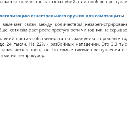
ньшается количество заказных убийств и вообще преступл
 легализацию огнестрельного оружия для самозащиты
 замечает связи между количеством незарегистрирован
бще, хотя сам факт роста преступности чиновник не скрывае
уплений против собственности по сравнению с прошлым го
до 24 тысяч. На 22% - разбойных нападений. Это 3,3 тыс
ьшая численность, но это самые тяжкие преступления в 
 отметил генпрокурор.