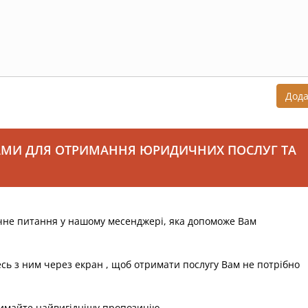
Дод
АМИ ДЛЯ ОТРИМАННЯ ЮРИДИЧНИХ ПОСЛУГ ТА
чне питання у нашому месенджері, яка допоможе Вам
есь з ним через екран , щоб отримати послугу Вам не потрібно
римайте найвигіднішу пропозицію