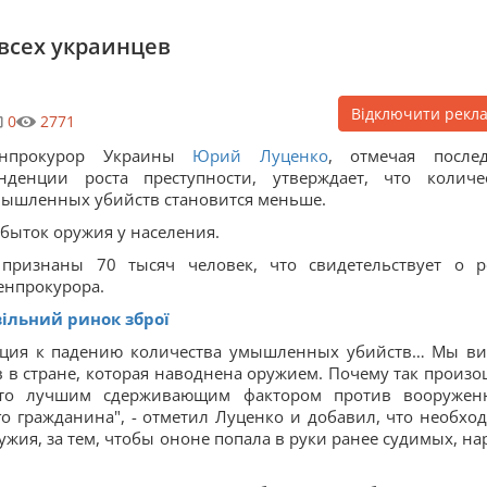
всех украинцев
Відключити рекл
0
2771
енпрокурор Украины
Юрий Луценко
, отмечая после
нденции роста преступности, утверждает, что количе
ышленных убийств становится меньше.
быток оружия у населения.
ризнаны 70 тысяч человек, что свидетельствует о р
енпрокурора.
 вільний ринок зброї
енция к падению количества умышленных убийств… Мы в
в в стране, которая наводнена оружием. Почему так произо
 что лучшим сдерживающим фактором против вооружен
о гражданина", - отметил Луценко и добавил, что необхо
жия, за тем, чтобы ононе попала в руки ранее судимых, нар