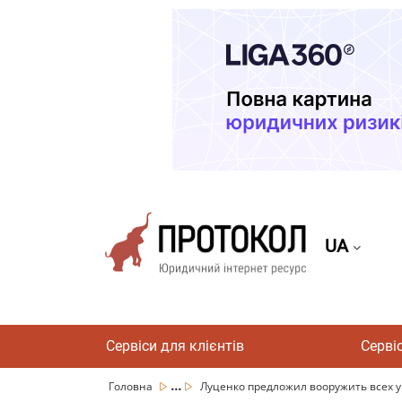
UA
Сервіси для клієнтів
Серві
...
Головна
Луценко предложил вооружить всех 