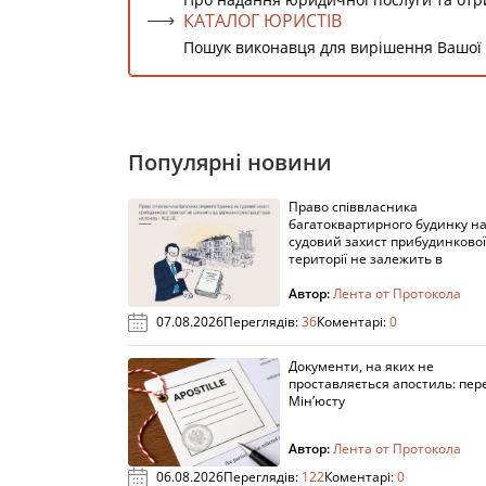
КАТАЛОГ ЮРИСТІВ
Пошук виконавця для вирішення Вашої
Популярні новини
Право співвласника
багатоквартирного будинку н
судовий захист прибудинкової
території не залежить в
Автор:
Лента от Протокола
07.08.2026
Переглядів:
36
Коментарі:
0
Документи, на яких не
проставляється апостиль: пере
Мін’юсту
Автор:
Лента от Протокола
06.08.2026
Переглядів:
122
Коментарі:
0