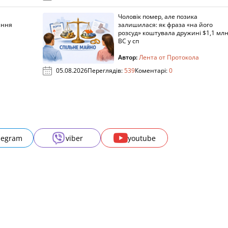
Чоловік помер, але позика
ання
залишилася: як фраза «на його
розсуд» коштувала дружині $1,1 млн
ВС у сп
Автор:
Лента от Протокола
05.08.2026
Переглядів:
539
Коментарі:
0
legram
viber
youtube