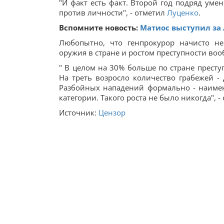
"И факт есть факт. Второй год подряд уме
против личности", - отметил
Луценко
.
Вспомните новость:
Матиос выступил за
Любопытно, что генпрокурор начисто не
оружия в стране и ростом преступности воо
" В целом на 30% больше по стране прест
На треть возросло количество грабежей - 
Разбойных нападений формально - наимен
категории. Такого роста не было никогда", -
Источник:
Цензор