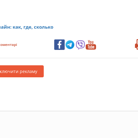
йн: как, где, сколько
оментарі
дключити рекламу