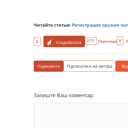
Читайте статью:
Регистрация оружия онла
0
2771
6
Переглядів
К
Сподобалося
Подякувати
Підписатися на автора
Ві
Залиште Ваш коментар: