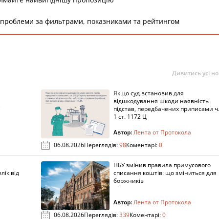
 проблеми за фильтрами, показниками та рейтингом
Дивитись усі н
Якщо суд встановив для
а
відшкодування шкоди наявність
підстав, передбачених приписами ч
1 ст. 1172 Ц
Автор:
Лента от Протокола
06.08.2026
Переглядів:
98
Коментарі:
0
НБУ змінив правила примусового
лік від
списання коштів: що зміниться для
боржників
Автор:
Лента от Протокола
06.08.2026
Переглядів:
339
Коментарі:
0