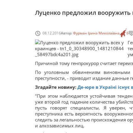
Луценко предложил вооружить 
08.12.2016
Автор:
Фурман Ірина Миколаївна
6
Г
те
ум
Причиной тому генпрокурор считает переиз
По уголовным обвинениям виновными п
преступности, - приводит издание данные г
Згадайте новину:
Де-юре в Україні існує
"При этом наблюдается устойчивая тенд
уже второй год падение количества убийст
пусть говорят специалисты. Я уверен,
преступника есть вероятность вооруженног
следить за легальностью происхождения ору
и алкозависимых лиц.