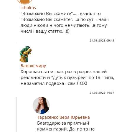
s.holms
"Возможно Вы скажите"..... взагалі то
"Возможно Вы скажЕте"....а по суті - наші
люди ніколи нічого не читають...в тому
числі і вашу статтю...)))
21.03.2023 09:45
Бажаю миру
Хорошая статья, как раз в разрез нашей
реальности и "дутых пузырей" по ТВ. Типа,
не заметил подвоха - сам ЛОХ!
21.03.2023 14:57
Тарасенко Вера Юрьевна
Благодарю за приятный
комментарий. Да, по тв не