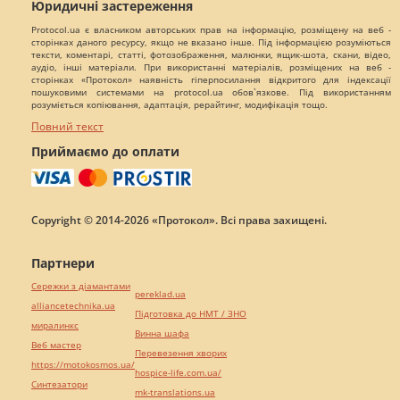
Юридичні застереження
Protocol.ua є власником авторських прав на інформацію, розміщену на веб -
сторінках даного ресурсу, якщо не вказано інше. Під інформацією розуміються
тексти, коментарі, статті, фотозображення, малюнки, ящик-шота, скани, відео,
аудіо, інші матеріали. При використанні матеріалів, розміщених на веб -
сторінках «Протокол» наявність гіперпосилання відкритого для індексації
пошуковими системами на protocol.ua обов`язкове. Під використанням
розуміється копіювання, адаптація, рерайтинг, модифікація тощо.
Повний текст
Приймаємо до оплати
Copyright © 2014-2026 «Протокол». Всі права захищені.
Партнери
Сережки з діамантами
pereklad.ua
alliancetechnika.ua
Підготовка до НМТ / ЗНО
миралинкс
Винна шафа
Веб мастер
Перевезення хворих
https://motokosmos.ua/
hospice-life.com.ua/
Синтезатори
mk-translations.ua