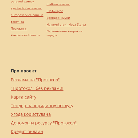
perevod.agency
maltina.com.ua
agrotechnika.com.ua
Шафи купе
europeservice.com.ua
Брендові сумки
текст юа
Натяжні стелі Nova Stelya
Посилання
Перевезення хворих за
kievperevod.com.ua
кордон
Про проект
Реклама на "Протокол"
"Протокол" без реклами!
Карта сайту
Тендер на юридичну послугу
Угода користувача
Допомогти ресурсу "Протокол"
Кредит онлайн