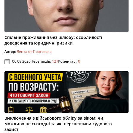
Спільне проживання без шлюбу: особливості
доведення та юридичні ризики
Автор:
Лента от Протокола
06.08.2026
Переглядів:
127
Коментарі:
0
Виключення з військового обліку за віком: чи
можливо це сьогодні та які перспективи судового
захист