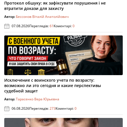
Протокол обшуку: як зафіксувати порушення і не
втратити докази для захисту
Автор:
Бессонов Віталій Анатолійович
07.08.2026
Переглядів:
61
Коментарі:
0
Исключение с воинского учета по возрасту:
возможно ли это сегодня и какие перспективы
судебной защит
Автор:
Тарасенко Вера Юрьевна
06.08.2026
Переглядів:
273
Коментарі:
0