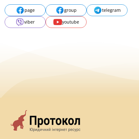
page
group
telegram
viber
youtube