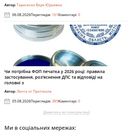
Автор:
Тарасенко Вера Юрьевна
06.08.2026
Переглядів:
161
Коментарі:
0
Чи потрібна ФОП печатка у 2026 році: правила
застосування, роз'яснення ДПС та відповіді на
головні з
Автор:
Лента от Протокола
05.08.2026
Переглядів:
385
Коментарі:
0
Дивитись всі консультації
Ми в соціальних мережах: