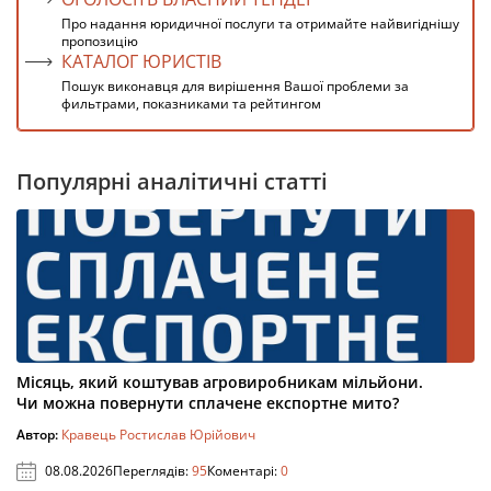
Про надання юридичної послуги та отримайте найвигіднішу
пропозицію
КАТАЛОГ ЮРИСТІВ
Пошук виконавця для вирішення Вашої проблеми за
фильтрами, показниками та рейтингом
Популярні аналітичні статті
Місяць, який коштував агровиробникам мільйони.
Чи можна повернути сплачене експортне мито?
Автор:
Кравець Ростислав Юрійович
08.08.2026
Переглядів:
95
Коментарі:
0