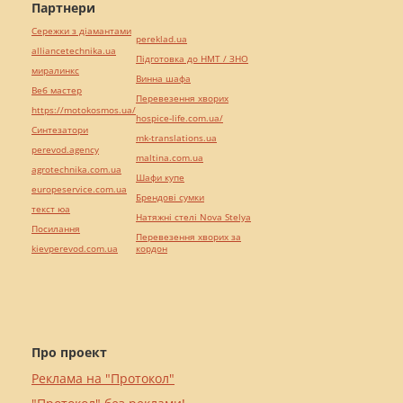
Партнери
Сережки з діамантами
pereklad.ua
alliancetechnika.ua
Підготовка до НМТ / ЗНО
миралинкс
Винна шафа
Веб мастер
Перевезення хворих
https://motokosmos.ua/
hospice-life.com.ua/
Синтезатори
mk-translations.ua
perevod.agency
maltina.com.ua
agrotechnika.com.ua
Шафи купе
europeservice.com.ua
Брендові сумки
текст юа
Натяжні стелі Nova Stelya
Посилання
Перевезення хворих за
kievperevod.com.ua
кордон
Про проект
Реклама на "Протокол"