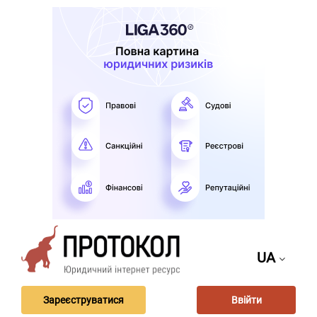
UA
Зареєструватися
Ввійти