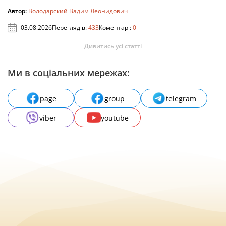
Автор:
Володарский Вадим Леонидович
03.08.2026
Переглядів:
433
Коментарі:
0
Дивитись усі статті
Ми в соціальних мережах:
page
group
telegram
viber
youtube