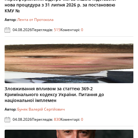
нова процедура з 31 липня 2026 р. за постановою
КМУ №
Автор:
Лента от Протокола
04.08.2026
Переглядів:
515
Коментарі:
0
Зловживання впливом за статтею 369-2
Кримінального кодексу України. Питання до
національної імплемен
Автор:
Буняк Валерій Сергійович
04.08.2026
Переглядів:
830
Коментарі:
0