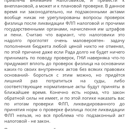
привлечь внимание налоговиков, и привести к
внеплановой, а может и к плановой проверке. В данное
время ни законодательно, ни подзаконными актами
вообще никак не урегулированы вопросы проверок
физлица после ликвидации ФЛП налоговой и прочими
государственными органами, начислення им штрафов
и пени. Считаю что вариант, что налоговики это
надолго проглотят очень маловероятен- задачу
пополнения бюджета любой ценой никто не отменял,
по этой причине даже если Рада долго не будет ничего
принимать по поводу проверок, ГНИ наверняка что-то
придумают вплоть до проверок физлица на основании
каких-то своих внутренних актов без всяких правових
оснований- бороться с этим можно, но придётся
лишний раз потратиться на суды, либо
соответствующие нормативные акты будут приняты в
ближайшее время. Конечно есть норма, что закон
обратной силы не имеет, и по этой логике наказать вас
по итогам проверки ФЛП, ликвидированного до
принятия норм о проверке физлица после ликвидации
ФЛП нельзя, но вся проблема что подзаконный акт
налоговой - не закон.