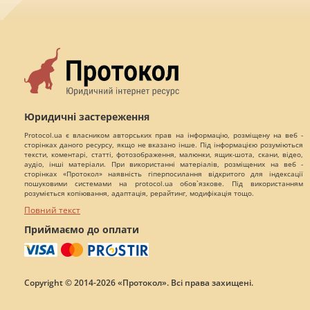
Юридичні застереження
Protocol.ua є власником авторських прав на інформацію, розміщену на веб -
сторінках даного ресурсу, якщо не вказано інше. Під інформацією розуміються
тексти, коментарі, статті, фотозображення, малюнки, ящик-шота, скани, відео,
аудіо, інші матеріали. При використанні матеріалів, розміщених на веб -
сторінках «Протокол» наявність гіперпосилання відкритого для індексації
пошуковими системами на protocol.ua обов`язкове. Під використанням
розуміється копіювання, адаптація, рерайтинг, модифікація тощо.
Повний текст
Приймаємо до оплати
Copyright © 2014-2026 «Протокол». Всі права захищені.