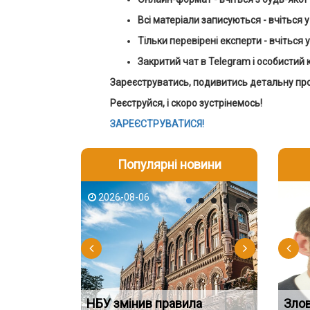
Всі матеріали записуються - вчіться у
Тільки перевірені експерти - вчіться 
Закритий чат в Telegram і особистий 
Зареєструватись, подивитись детальну прог
Реєструйся, і скоро зустрінемось!
ЗАРЕЄСТРУВАТИСЯ!
Популярні новини
2026-08-06
2026-08-03
2026-08
202
НБУ змінив правила
Водії можуть отримати
Якщо су
Зло