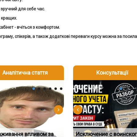
 зручний для себе час.
у кращих.
кабінет - вчіться з комфортом.
раму, спікерів, а також додаткові переваги курсу можна за посил
Аналітична стаття
Консультації
-06
6-08-04
2026-08-05
2026-08-06
2026-08-04
2026-08-06
2026-07-30
д встановив для
вживання впливом за
Особливості захисту у
Документи, на яких не
Переоформлення
Исключение с воинског
Восьмий ААС факти