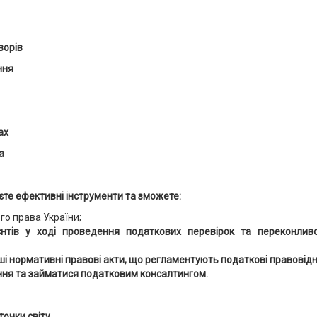
ворів
ння
ах
а
єте ефективні інструменти та зможете:
го права України;
єнтів у ході проведення податкових перевірок та переконли
ші нормативні правові акти, що регламентують податкові правовід
ння та займатися податковим консалтингом.
очки світу.