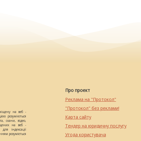
Про проект
Реклама на "Протокол"
"Протокол" без реклами!
міщену на веб -
цією розуміються
Карта сайту
а, скани, відео,
іщених на веб -
Тендер на юридичну послугу
 для індексації
анням розуміється
Угода користувача