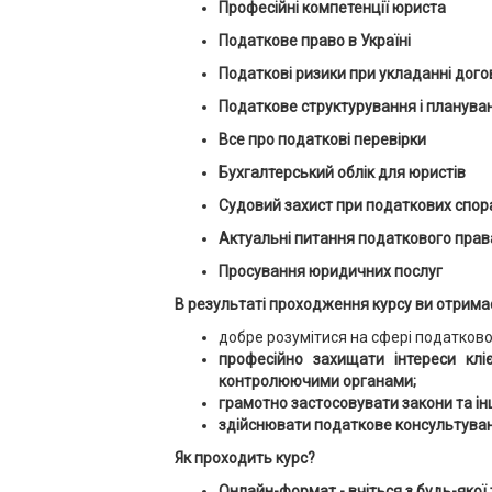
Професійні компетенції юриста
Податкове право в Україні
Податкові ризики при укладанні дого
Податкове структурування і планува
Все про податкові перевірки
Бухгалтерський облік для юристів
Судовий захист при податкових спор
Актуальні питання податкового прав
Просування юридичних послуг
В результаті проходження курсу ви отрима
добре розумітися на сфері податково
професійно захищати інтереси клі
контролюючими органами;
грамотно застосовувати закони та ін
здійснювати податкове консультува
Як проходить курс?
Онлайн-формат - вчіться з будь-якої т