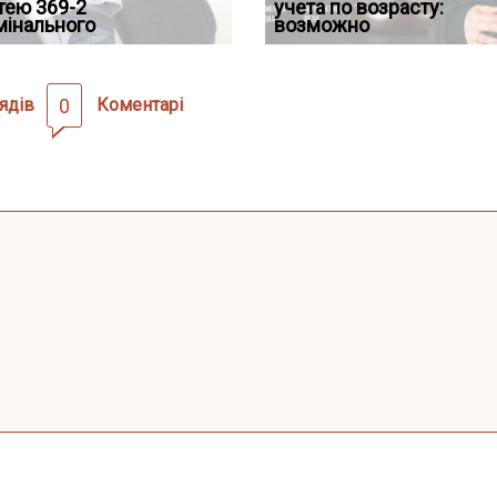
дування шкоди
тею 369-2
кримінальному
проставляється апостиль:
відстрочки за іншою
учета по возрасту:
підтвердив, що ЦВ
мінального
провадженні: я
пер
підставою: нов
возможно
скас
ядів
0
Коментарі