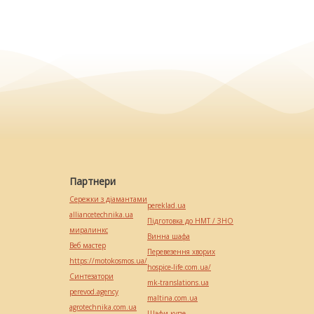
Партнери
Сережки з діамантами
pereklad.ua
alliancetechnika.ua
Підготовка до НМТ / ЗНО
миралинкс
Винна шафа
Веб мастер
Перевезення хворих
https://motokosmos.ua/
hospice-life.com.ua/
Синтезатори
mk-translations.ua
perevod.agency
maltina.com.ua
agrotechnika.com.ua
Шафи купе