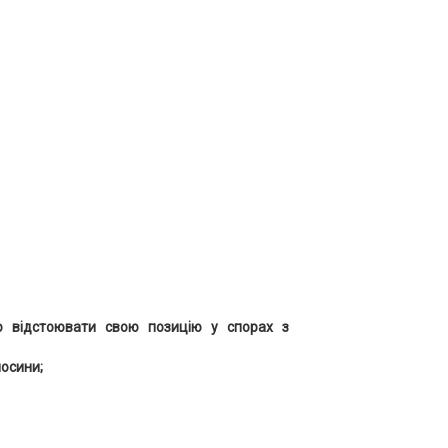
во відстоювати свою позицію у спорах з
носини;