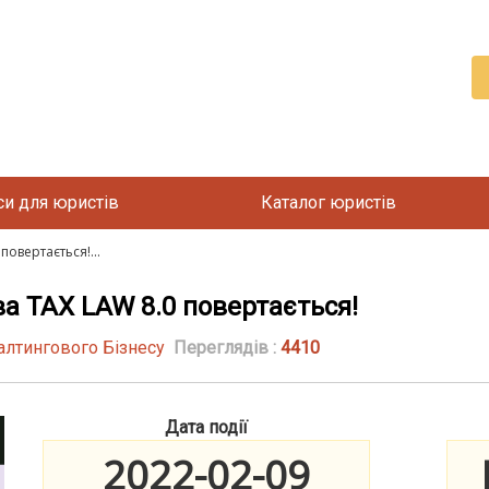
си для юристів
Каталог юристів
повертається!...
ва TAX LAW 8.0 повертається!
алтингового Бізнесу
Переглядів :
4410
Дата події
2022-02-09