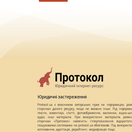
Юридичні застереження
Protocol.ua є власником авторських прав на інформацію, роз
сторінках даного ресурсу, якщо не вказано інше. Під інформа
тексти, коментарі, статті, фотозображення, малюнки, ящик-шот
аудіо, інші матеріали. При використанні матеріалів, розм
сторінках «Протокол» наявність гіперпосилання відкритого
пошуковими системами на protocol.ua обов`язкове. Під використ
копіювання, адаптація, рерайтинг, модифікація тощо.