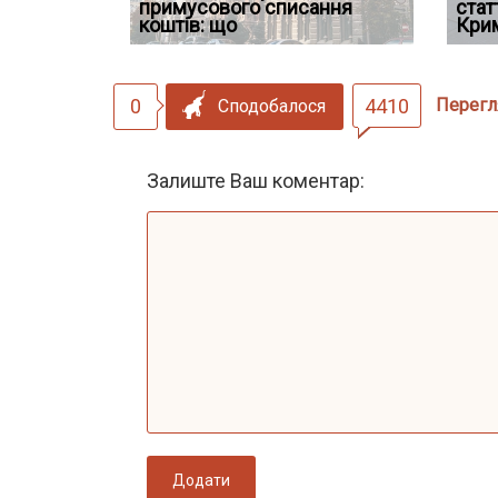
 ефективним
примусового списання
компенсацію за незаконні
відшко
стат
сту речових
коштів: що
дії
наявніс
Кри
0
4410
Перегл
Сподобалося
Залиште Ваш коментар:
Додати