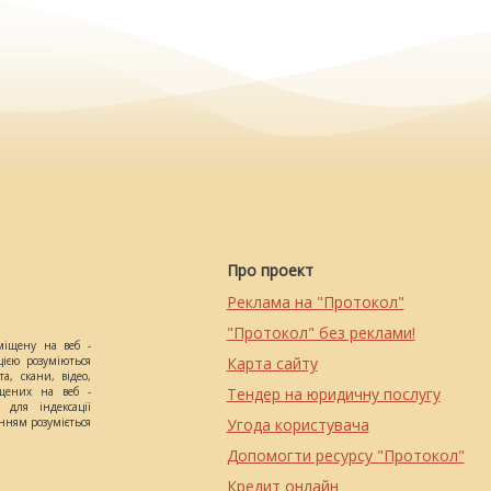
Про проект
Реклама на "Протокол"
"Протокол" без реклами!
міщену на веб -
цією розуміються
Карта сайту
а, скани, відео,
іщених на веб -
Тендер на юридичну послугу
 для індексації
анням розуміється
Угода користувача
Допомогти ресурсу "Протокол"
Кредит онлайн