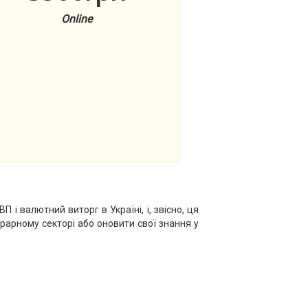
Online
і валютний виторг в Україні, і, звісно, ця
арному секторі або оновити свої знання у