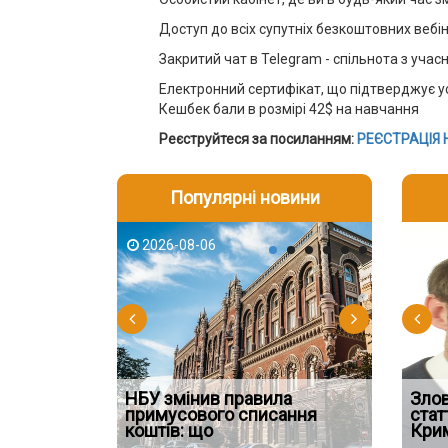
Доступ до всіх супутніх безкоштовних вебін
Закритий чат в Telegram - спільнота з уча
Електронний сертифікат, що підтверджує 
Кешбек бали в розмірі 42$ на навчання
Реєструйтеся за посиланням:
РЕЄСТРАЦІЯ 
Популярні новини
2026-08-06
2026-08-03
2026-08
202
НБУ змінив правила
Водії можуть отримати
Якщо су
Зло
 ефективним
примусового списання
компенсацію за незаконні
відшко
стат
сту речових
коштів: що
дії
наявніс
Кри