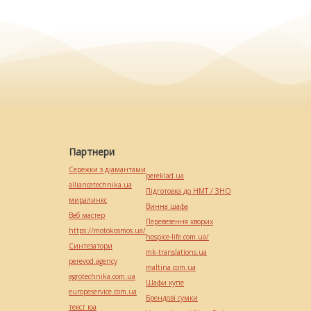
Партнери
Сережки з діамантами
pereklad.ua
alliancetechnika.ua
Підготовка до НМТ / ЗНО
миралинкс
Винна шафа
Веб мастер
Перевезення хворих
https://motokosmos.ua/
hospice-life.com.ua/
Синтезатори
mk-translations.ua
perevod.agency
maltina.com.ua
agrotechnika.com.ua
Шафи купе
europeservice.com.ua
Брендові сумки
текст юа