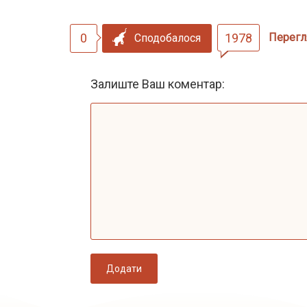
0
1978
Перегл
Сподобалося
Залиште Ваш коментар:
Додати