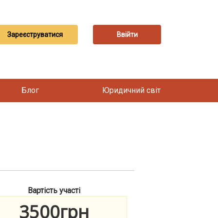
Зареєструватися
Ввійти
Блог
Юридичний світ
Вартість участі
3500грн