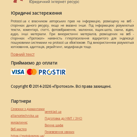
Юридичні застереження
Protocol.ua є власником авторських прав на інформацію, розміщену на веб -
сторінках даного ресурсу, якщо не вказано інше. Під інформацією розуміються
тексти, коментарі, статті, фотозображення, малюнки, ящик-шота, скани, відео,
аудіо, інші матеріали. При використанні матеріалів, розміщених на веб -
сторінках «Протокол» наявність гіперпосилання відкритого для індексації
пошуковими системами на protocol.ua обов`язкове. Під використанням розуміється
копіювання, адаптація, рерайтинг, модифікація тощо.
Повний текст
Приймаємо до оплати
Copyright © 2014-2026 «Протокол». Всі права захищені.
Партнери
Сережки з діамантами
pereklad.ua
alliancetechnika.ua
Підготовка до НМТ / ЗНО
миралинкс
Винна шафа
Веб мастер
Перевезення хворих
https://motokosmos.ua/