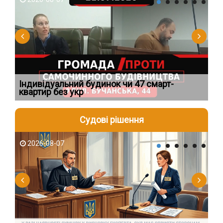
Індивідуальний будинок чи 47 смарт-
Но
квартир без укр
пі
Судові рішення
2026-08-07
2