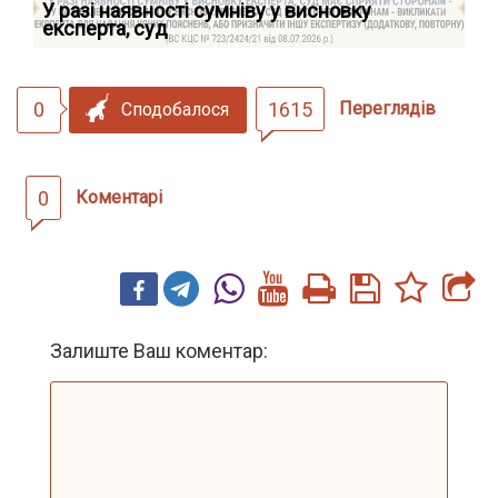
У разі наявності сумніву у висновку
Як
експерта, суд
вк
0
1615
Переглядів
Сподобалося
0
Коментарі
Залиште Ваш коментар: