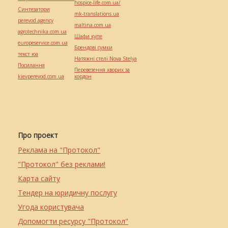
hospice-life.com.ua/
Синтезатори
mk-translations.ua
perevod.agency
maltina.com.ua
agrotechnika.com.ua
Шафи купе
europeservice.com.ua
Брендові сумки
текст юа
Натяжні стелі Nova Stelya
Посилання
Перевезення хворих за
kievperevod.com.ua
кордон
Про проект
Реклама на "Протокол"
"Протокол" без реклами!
Карта сайту
Тендер на юридичну послугу
Угода користувача
Допомогти ресурсу "Протокол"