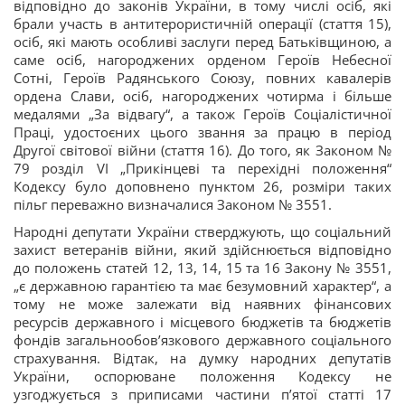
відповідно до законів України, в тому числі осіб, які
брали участь в антитерористичній операції (стаття 15),
осіб, які мають особливі заслуги перед Батьківщиною, а
саме осіб, нагороджених орденом Героїв Небесної
Сотні, Героїв Радянського Союзу, повних кавалерів
ордена Слави, осіб, нагороджених чотирма і більше
медалями „За відвагу“, а також Героїв Соціалістичної
Праці, удостоєних цього звання за працю в період
Другої світової війни (стаття 16). До того, як Законом №
79 розділ VI „Прикінцеві та перехідні положення“
Кодексу було доповнено пунктом 26, розміри таких
пільг переважно визначалися Законом № 3551.
Народні депутати України стверджують, що соціальний
захист ветеранів війни, який здійснюється відповідно
до положень статей 12, 13, 14, 15 та 16 Закону № 3551,
„є державною гарантією та має безумовний характер“, а
тому не може залежати від наявних фінансових
ресурсів державного і місцевого бюджетів та бюджетів
фондів загальнообов’язкового державного соціального
страхування. Відтак, на думку народних депутатів
України, оспорюване положення Кодексу не
узгоджується з приписами частини п’ятої статті 17