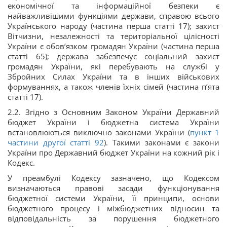
економічної та інформаційної безпеки є
найважливішими функціями держави, справою всього
Українського народу (частина перша статті 17); захист
Вітчизни, незалежності та територіальної цілісності
України є обов’язком громадян України (частина перша
статті 65); держава забезпечує соціальний захист
громадян України, які перебувають на службі у
Збройних Силах України та в інших військових
формуваннях, а також членів їхніх сімей (частина п’ята
статті 17).
2.2. Згідно з Основним Законом України Державний
бюджет України і бюджетна система України
встановлюються виключно законами України (
пункт 1
частини другої статті 92
). Такими законами є закони
України про Державний бюджет України на кожний рік і
Кодекс.
У преамбулі Кодексу зазначено, що Кодексом
визначаються правові засади функціонування
бюджетної системи України, її принципи, основи
бюджетного процесу і міжбюджетних відносин та
відповідальність за порушення бюджетного