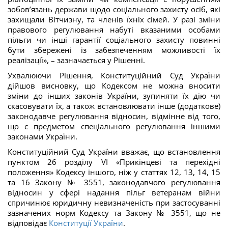
зобов’язань держави щодо соціального захисту осіб, які
захищали Вітчизну, та членів їхніх сімей. У разі зміни
правового регулювання набуті вказаними особами
пільги чи інші гарантії соціального захисту повинні
бути збережені із забезпеченням можливості їх
реалізації», – зазначається у Рішенні.
Ухвалюючи Рішення, Конституційний Суд України
дійшов висновку, що Кодексом не можна вносити
зміни до інших законів України, зупиняти їх дію чи
скасовувати їх, а також встановлювати інше (додаткове)
законодавче регулювання відносин, відмінне від того,
що є предметом спеціального регулювання іншими
законами України.
Конституційний Суд України вважає, що встановлення
пунктом 26 розділу VI «Прикінцеві та перехідні
положення» Кодексу іншого, ніж у статтях 12, 13, 14, 15
та 16 Закону № 3551, законодавчого регулювання
відносин у сфері надання пільг ветеранам війни
спричинює юридичну невизначеність при застосуванні
зазначених норм Кодексу та Закону № 3551, що не
відповідає
Конституції України
.