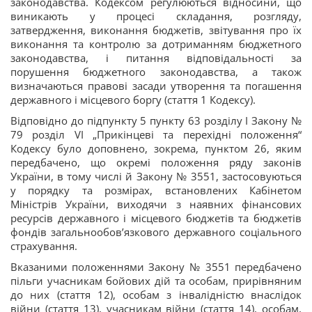
законодавства. Кодексом регулюються відносини, що
виникають у процесі складання, розгляду,
затвердження, виконання бюджетів, звітування про їх
виконання та контролю за дотриманням бюджетного
законодавства, і питання відповідальності за
порушення бюджетного законодавства, а також
визначаються правові засади утворення та погашення
державного і місцевого боргу (стаття 1 Кодексу).
Відповідно до підпункту 5 пункту 63 розділу І Закону №
79 розділ VI „Прикінцеві та перехідні положення“
Кодексу було доповнено, зокрема, пунктом 26, яким
передбачено, що окремі положення ряду законів
України, в тому числі й Закону № 3551, застосовуються
у порядку та розмірах, встановлених Кабінетом
Міністрів України, виходячи з наявних фінансових
ресурсів державного і місцевого бюджетів та бюджетів
фондів загальнообов’язкового державного соціального
страхування.
Вказаними положеннями Закону № 3551 передбачено
пільги учасникам бойових дій та особам, прирівняним
до них (стаття 12), особам з інвалідністю внаслідок
війни (стаття 13), учасникам війни (стаття 14), особам,