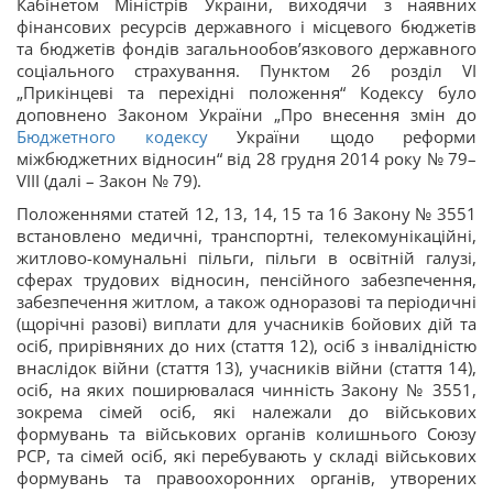
Кабінетом Міністрів України, виходячи з наявних
фінансових ресурсів державного і місцевого бюджетів
та бюджетів фондів загальнообов’язкового державного
соціального страхування. Пунктом 26 розділ VI
„Прикінцеві та перехідні положення“ Кодексу було
доповнено Законом України „Про внесення змін до
Бюджетного кодексу
України щодо реформи
міжбюджетних відносин“ від 28 грудня 2014 року № 79–
VIІІ (далі – Закон № 79).
Положеннями статей 12, 13, 14, 15 та 16 Закону № 3551
встановлено медичні, транспортні, телекомунікаційні,
житлово-комунальні пільги, пільги в освітній галузі,
сферах трудових відносин, пенсійного забезпечення,
забезпечення житлом, а також одноразові та періодичні
(щорічні разові) виплати для учасників бойових дій та
осіб, прирівняних до них (стаття 12), осіб з інвалідністю
внаслідок війни (стаття 13), учасників війни (стаття 14),
осіб, на яких поширювалася чинність Закону № 3551,
зокрема сімей осіб, які належали до військових
формувань та військових органів колишнього Союзу
РСР, та сімей осіб, які перебувають у складі військових
формувань та правоохоронних органів, утворених