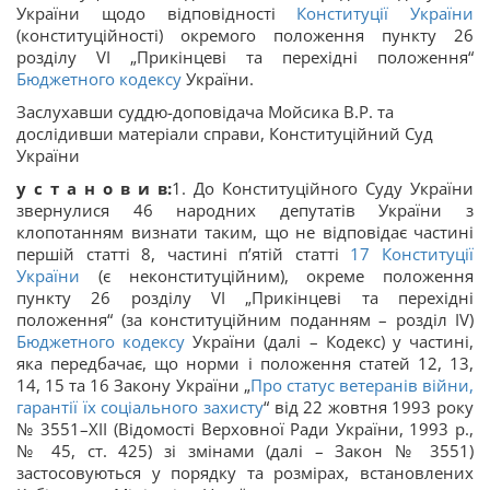
України щодо відповідності
Конституції України
(конституційності) окремого положення пункту 26
розділу VІ „Прикінцеві та перехідні положення“
Бюджетного кодексу
України.
Заслухавши суддю-доповідача Мойсика В.Р. та
дослідивши матеріали справи, Конституційний Суд
України
у с т а н о в и в:
1. До Конституційного Суду України
звернулися 46 народних депутатів України з
клопотанням визнати таким, що не відповідає частині
першій статті 8, частині п’ятій статті
17
Конституції
України
(є неконституційним), окреме положення
пункту 26 розділу VІ „Прикінцеві та перехідні
положення“ (за конституційним поданням – розділ ІV)
Бюджетного кодексу
України (далі – Кодекс) у частині,
яка передбачає, що норми і положення статей 12, 13,
14, 15 та 16 Закону України „
Про статус ветеранів війни,
гарантії їх соціального захисту
“ від 22 жовтня 1993 року
№ 3551–ХІІ (Відомості Верховної Ради України, 1993 р.,
№ 45, ст. 425) зі змінами (далі – Закон № 3551)
застосовуються у порядку та розмірах, встановлених