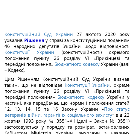
Конституційний Суд України
27 лютого 2020 року
ухвалив
Рішення
у справі за конституційним поданням
46 народних депутатів України щодо відповідності
Конституції України
(конституційності) окремого
положення пункту 26 розділу VІ «Прикінцеві та
перехідні положення»
Бюджетного кодексу
України (далі
– Кодекс).
Цим Рішенням Конституційний Суд України визнав
таким, що не відповідає
Конституції України
, окреме
положення пункту 26 розділу VI «Прикінцеві та
перехідні положення»
Бюджетного кодексу
України у
частині, яка передбачає, що норми і положення статей
12, 13, 14, 15 та 16 Закону України «
Про статус
ветеранів війни, гарантії їх соціального захисту
» від 22
жовтня 1993 року № 3551–ХІІ (далі – Закон № 3551)
застосовуються у порядку та розмірах, встановлених
Кабінетом Міністрів України, виходячи з наявних