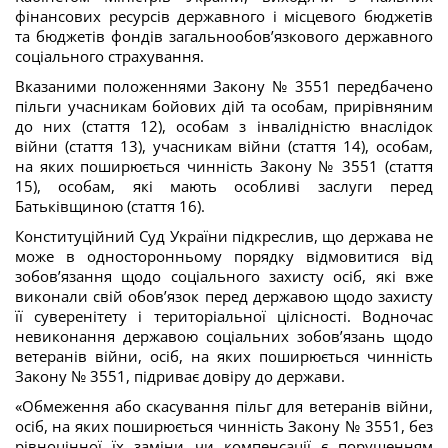
фінансових ресурсів державного і місцевого бюджетів
та бюджетів фондів загальнообов’язкового державного
соціального страхування.
Вказаними положеннями Закону № 3551 передбачено
пільги учасникам бойових дій та особам, прирівняним
до них (стаття 12), особам з інвалідністю внаслідок
війни (стаття 13), учасникам війни (стаття 14), особам,
на яких поширюється чинність Закону № 3551 (стаття
15), особам, які мають особливі заслуги перед
Батьківщиною (стаття 16).
Конституційний Суд України підкреслив, що держава не
може в односторонньому порядку відмовитися від
зобов’язання щодо соціального захисту осіб, які вже
виконали свій обов’язок перед державою щодо захисту
її суверенітету і територіальної цілісності. Водночас
невиконання державою соціальних зобов’язань щодо
ветеранів війни, осіб, на яких поширюється чинність
Закону № 3551, підриває довіру до держави.
«Обмеження або скасування пільг для ветеранів війни,
осіб, на яких поширюється чинність Закону № 3551, без
рівноцінної їх заміни чи компенсації є порушенням