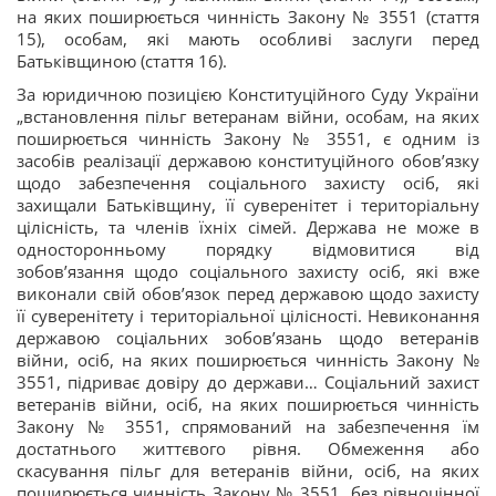
на яких поширюється чинність Закону № 3551 (стаття
15), особам, які мають особливі заслуги перед
Батьківщиною (стаття 16).
За юридичною позицією Конституційного Суду України
„встановлення пільг ветеранам війни, особам, на яких
поширюється чинність Закону № 3551, є одним із
засобів реалізації державою конституційного обов’язку
щодо забезпечення соціального захисту осіб, які
захищали Батьківщину, її суверенітет і територіальну
цілісність, та членів їхніх сімей. Держава не може в
односторонньому порядку відмовитися від
зобов’язання щодо соціального захисту осіб, які вже
виконали свій обов’язок перед державою щодо захисту
її суверенітету і територіальної цілісності. Невиконання
державою соціальних зобов’язань щодо ветеранів
війни, осіб, на яких поширюється чинність Закону №
3551, підриває довіру до держави… Соціальний захист
ветеранів війни, осіб, на яких поширюється чинність
Закону № 3551, спрямований на забезпечення їм
достатнього життєвого рівня. Обмеження або
скасування пільг для ветеранів війни, осіб, на яких
поширюється чинність Закону № 3551, без рівноцінної