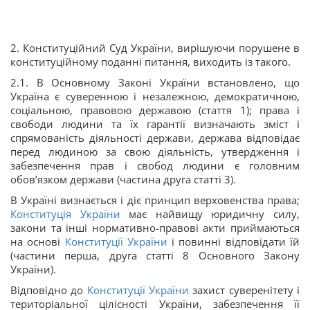
2. Конституційний Суд України, вирішуючи порушене в
конституційному поданні питання, виходить із такого.
2.1. В Основному Законі України встановлено, що
Україна є суверенною і незалежною, демократичною,
соціальною, правовою державою (стаття 1); права і
свободи людини та їх гарантії визначають зміст і
спрямованість діяльності держави, держава відповідає
перед людиною за свою діяльність, утвердження і
забезпечення прав і свобод людини є головним
обов’язком держави (частина друга статті 3).
В Україні визнається і діє принцип верховенства права;
Конституція України
має найвищу юридичну силу,
закони та інші нормативно-правові акти приймаються
на основі
Конституції України
і повинні відповідати їй
(частини перша, друга статті 8 Основного Закону
України).
Відповідно до
Конституції України
захист суверенітету і
територіальної цілісності України, забезпечення її