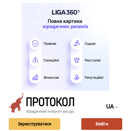
UA
Зареєструватися
Ввійти