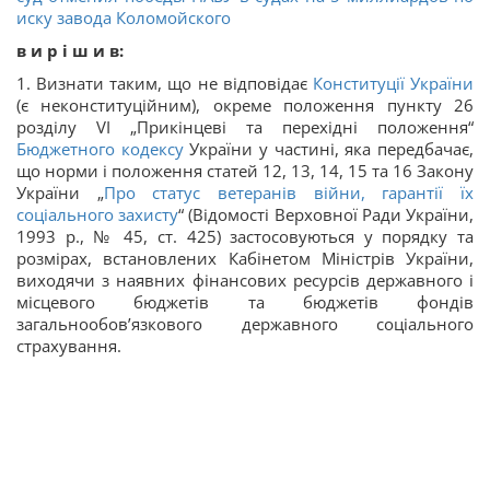
иску завода Коломойского
в и р і ш и в:
1. Визнати таким, що не відповідає
Конституції України
(є неконституційним), окреме положення пункту 26
розділу VI „Прикінцеві та перехідні положення“
Бюджетного кодексу
України у частині, яка передбачає,
що норми і положення статей 12, 13, 14, 15 та 16 Закону
України „
Про статус ветеранів війни, гарантії їх
соціального захисту
“ (Відомості Верховної Ради України,
1993 р., № 45, ст. 425) застосовуються у порядку та
розмірах, встановлених Кабінетом Міністрів України,
виходячи з наявних фінансових ресурсів державного і
місцевого бюджетів та бюджетів фондів
загальнообов’язкового державного соціального
страхування.