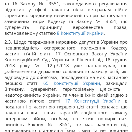
та 16 Закону № 3551, законодавчого регулювання
відносин у сфері надання пільг ветеранам війни
спричиняє юридичну невизначеність при застосуванні
зазначених норм Кодексу та Закону № 3551, що
суперечить принципу верховенства права,
встановленому статтею
8
Конституції України
.
2.3. Щодо твердження народних депутатів України про
невідповідність оспорюваного положення Кодексу
частині п’ятій статті 17 Основного Закону України
Конституційний Суд України в Рішенні від 18 грудня
2018 року № 12-р/2018 уже наголошував, що
„забезпечення державою соціального захисту осіб, які
відповідно до обов’язку, покладеного на них частиною
першою статті
65
Конституції України
, захищали
Вітчизну, суверенітет, територіальну цілісність і
недоторканність України, та членів їхніх сімей згідно з
частиною п’ятою статті
17
Конституції України
в
поєднанні з частиною першою цієї статті означає, що
надання пільг, інших гарантій соціального захисту
ветеранам війни, особам, на яких поширюється
чинність Закону № 3551, не має залежати від
матеріального становища їхніх сімей та не повинне