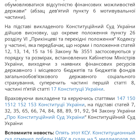
обумовлюватися відсутністю фінансових можливостей
держави“ (абзац дев’ятий пункту 6 мотивувальної
частини).
На підставі викладеного Конституційний Суд України
дійшов висновку, що окреме положення пункту 26
розділу VI „Прикінцеві та перехідні положення“ Кодексу
у частині, яка передбачає, що норми і положення статей
12, 13, 14, 15 та 16 Закону № 3551 застосовуються у
порядку та розмірах, встановлених Кабінетом Міністрів
України, виходячи з наявних фінансових ресурсів
державного і місцевого бюджетів та бюджетів фондів
загальнообов’язкового державного соціального
страхування, суперечить частині першій статті 8,
частині п’ятій статті
17
Конституції України
.
Враховуючи викладене та керуючись статтями
147
150
1512
152
153
Конституції України
, на підставі статей 7,
32, 35, 65, 66, 74, 84, 88, 89, 91, 92, 94 Закону України
„
Про Конституційний Суд України
“ Конституційний Суд
України
Вспомните новость:
Опять этот КСУ. Конституционный
суд отменил победы НАБУ в судах на 5 миллиардов по