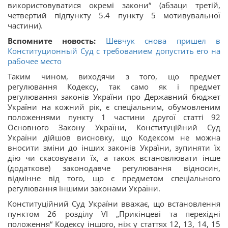
використовуватися окремі закони“ (абзаци третій,
четвертий підпункту 5.4 пункту 5 мотивувальної
частини).
Вспомните новость:
Шевчук снова пришел в
Конституционный Суд с требованием допустить его на
рабочее место
Таким чином, виходячи з того, що предмет
регулювання Кодексу, так само як і предмет
регулювання законів України про Державний бюджет
України на кожний рік, є спеціальним, обумовленим
положеннями пункту 1 частини другої статті 92
Основного Закону України, Конституційний Суд
України дійшов висновку, що Кодексом не можна
вносити зміни до інших законів України, зупиняти їх
дію чи скасовувати їх, а також встановлювати інше
(додаткове) законодавче регулювання відносин,
відмінне від того, що є предметом спеціального
регулювання іншими законами України.
Конституційний Суд України вважає, що встановлення
пунктом 26 розділу VI „Прикінцеві та перехідні
положення“ Кодексу іншого, ніж у статтях 12, 13, 14, 15