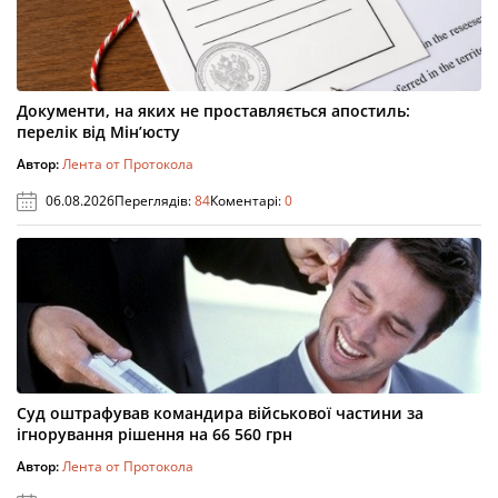
Документи, на яких не проставляється апостиль:
перелік від Мін’юсту
Автор:
Лента от Протокола
06.08.2026
Переглядів:
84
Коментарі:
0
Суд оштрафував командира військової частини за
ігнорування рішення на 66 560 грн
Автор:
Лента от Протокола