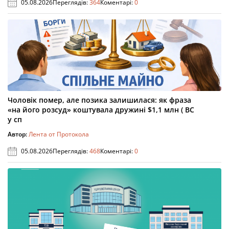
05.08.2026
Переглядів:
364
Коментарі:
0
Чоловік помер, але позика залишилася: як фраза
«на його розсуд» коштувала дружині $1,1 млн ( ВС
у сп
Автор:
Лента от Протокола
05.08.2026
Переглядів:
468
Коментарі:
0