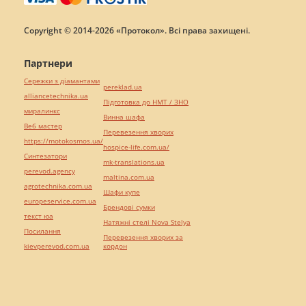
Copyright © 2014-2026 «Протокол». Всі права захищені.
Партнери
Сережки з діамантами
pereklad.ua
alliancetechnika.ua
Підготовка до НМТ / ЗНО
миралинкс
Винна шафа
Веб мастер
Перевезення хворих
https://motokosmos.ua/
hospice-life.com.ua/
Синтезатори
mk-translations.ua
perevod.agency
maltina.com.ua
agrotechnika.com.ua
Шафи купе
europeservice.com.ua
Брендові сумки
текст юа
Натяжні стелі Nova Stelya
Посилання
Перевезення хворих за
kievperevod.com.ua
кордон