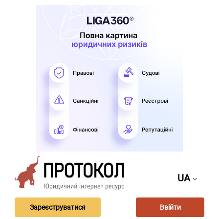
UA
Зареєструватися
Ввійти