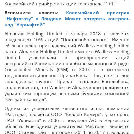
Коломойский приобретал акции телеканала "1+1".
Вспомните новость:
Коломойский проиграл
"Нафтогазу" в Лондоне. Может потерять контроль
над "Укрнафтой"
Almanzar Holding Limited с января 2018 г. является
владельцем 10% акций "Полтаваоболэнерго". Именно
ей был предан принадлежащий Wadless Holding Limited
пакет. Almanzar Holding Limited вместе с Wadless Holding
Limited участвовали в приобретении акций
австралийской компании по добыче марганцевой руды
Consolidated Minerals (CSM) в 2007 г. в интересах
тогдашних акционеров "ПриватБанка". Тогда же со слов
совладельца группы "Приват" Геннадия Боголюбова,
стало известно, что Wadless и Almanzar контролируются
украинским торговцем ценными бумагами компанией
"Он-лайн капитал".
Одним из учредителей четвертого истца, компании
"Рафтола", является ООО "Квадро Комерс", у которого
ПАО "Укрнафта" в 2006 г. покупала АЗС в Черкасской
области. Еще одним учредителем "Рафтолы" значится
ООО "Стимекс Ойл", которое с 2011 по 2017 г. владело