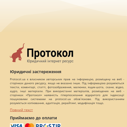
Юридичні застереження
Protocol.ua є власником авторських прав на інформацію, розміщену на веб -
сторінках даного ресурсу, якщо не вказано інше. Під інформацією розуміються
тексти, коментарі, статті, фотозображення, малюнки, ящик-шота, скани, відео,
аудіо, інші матеріали. При використанні матеріалів, розміщених на веб -
сторінках «Протокол» наявність гіперпосилання відкритого для індексації
пошуковими системами на protocol.ua обов`язкове. Під використанням
розуміється копіювання, адаптація, рерайтинг, модифікація тощо.
Повний текст
Приймаємо до оплати