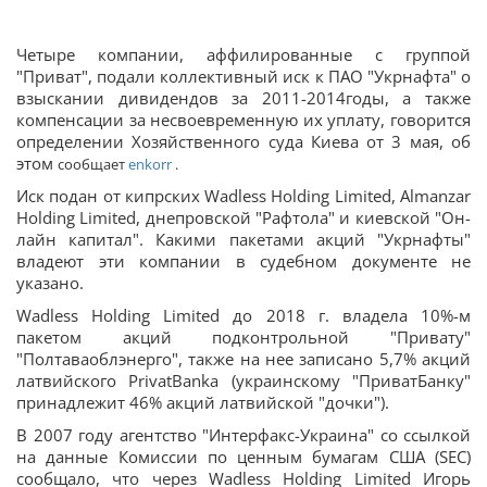
Четыре компании, аффилированные с группой
"Приват", подали коллективный иск к ПАО "Укрнафта" о
взыскании дивидендов за 2011-2014годы, а также
компенсации за несвоевременную их уплату, говорится
определении Хозяйственного суда Киева от 3 мая, об
этом
сообщает
enkorr
.
Иск подан от кипрских Wadless Holding Limited, Almanzar
Holding Limited, днепровской "Рафтола" и киевской "Он-
лайн капитал". Какими пакетами акций "Укрнафты"
владеют эти компании в судебном документе не
указано.
Wadless Holding Limited до 2018 г. владела 10%-м
пакетом акций подконтрольной "Привату"
"Полтаваоблэнерго", также на нее записано 5,7% акций
латвийского PrivatBanka (украинскому "ПриватБанку"
принадлежит 46% акций латвийской "дочки").
В 2007 году агентство "Интерфакс-Украина" со ссылкой
на данные Комиссии по ценным бумагам США (SEC)
сообщало, что через Wadless Holding Limited Игорь