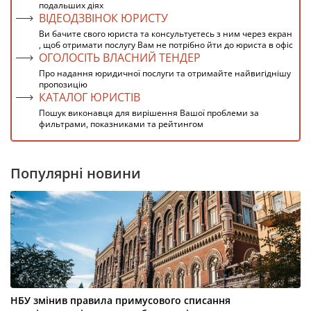
подальших діях
ВІДЕОДЗВІНОК ЮРИСТУ
Ви бачите свого юриста та консультуєтесь з ним через екран
, щоб отримати послугу Вам не потрібно йти до юриста в офіс
ОГОЛОСІТЬ ВЛАСНИЙ ТЕНДЕР
Про надання юридичної послуги та отримайте найвигіднішу
пропозицію
КАТАЛОГ ЮРИСТІВ
Пошук виконавця для вирішення Вашої проблеми за
фильтрами, показниками та рейтингом
Популярні новини
НБУ змінив правила примусового списання