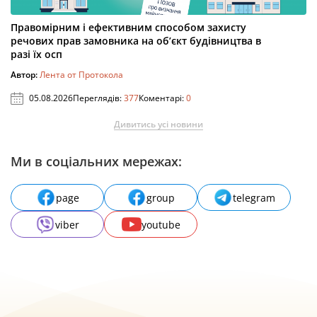
Правомірним і ефективним способом захисту
речових прав замовника на об’єкт будівництва в
разі їх осп
Автор:
Лента от Протокола
05.08.2026
Переглядів:
377
Коментарі:
0
Дивитись усі новини
Ми в соціальних мережах:
page
group
telegram
viber
youtube