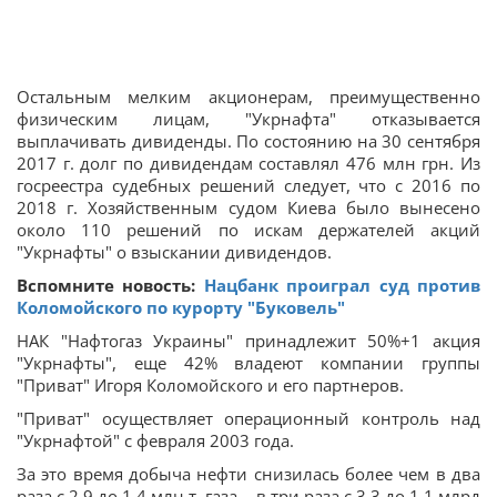
Остальным мелким акционерам, преимущественно
физическим лицам, "Укрнафта" отказывается
выплачивать дивиденды. По состоянию на 30 сентября
2017 г. долг по дивидендам составлял 476 млн грн. Из
госреестра судебных решений следует, что с 2016 по
2018 г. Хозяйственным судом Киева было вынесено
около 110 решений по искам держателей акций
"Укрнафты" о взыскании дивидендов.
Вспомните новость:
Нацбанк проиграл суд против
Коломойского по курорту "Буковель"
НАК "Нафтогаз Украины" принадлежит 50%+1 акция
"Укрнафты", еще 42% владеют компании группы
"Приват" Игоря Коломойского и его партнеров.
"Приват" осуществляет операционный контроль над
"Укрнафтой" с февраля 2003 года.
За это время добыча нефти снизилась более чем в два
раза с 2,9 до 1,4 млн т, газа – в три раза с 3,3 до 1,1 млрд