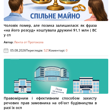
Чоловік помер, але позика залишилася: як фраза
«на його розсуд» коштувала дружині $1,1 млн ( ВС
у сп
Автор:
Лента от Протокола
05.08.2026
Переглядів:
525
Коментарі:
0
Правомірним і ефективним способом захисту
речових прав замовника на об’єкт будівництва в
разі їх осп