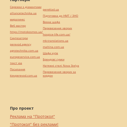
Сережки з діамантами
pereklad.ua
alliancetechnika.ua
Підготовка до НМТ / ЗНО
миралинкс
Винна шафа
Веб мастер
Перевезення хворих
https://motokosmos.ua/
hospice-life.com.ua/
Синтезатори
mk-translations.ua
perevod.agency
maltina.com.ua
agrotechnika.com.ua
Шафи купе
europeservice.com.ua
Брендові сумки
текст юа
Натяжні стелі Nova Stelya
Посилання
Перевезення хворих за
kievperevod.com.ua
кордон
Про проект
Реклама на "Протокол"
"Протокол" без реклами!