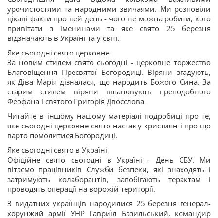
урочистостями та народними звичаями. Ми розповіли
цікаві факти про цей день - чого не можна робити, кого
привітати з іменинами та яке свято 25 березня
відзначають в Україні та у світі.
Яке сьогодні свято церковне
За новим стилем свято сьогодні - церковне торжество
Благовіщення Пресвятої Богородиці. Віряни згадують,
як Діва Марія дізналася, що народить Божого Сина. За
старим стилем віряни вшановують преподобного
Феофана і святого Григорія Двоєслова.
Читайте в іншому нашому матеріалі подробиці про те,
яке сьогодні церковне свято настає у християн і про що
варто помолитися Богородиці.
Яке сьогодні свято в Україні
Офіційне свято сьогодні в Україні - День СБУ. Ми
вітаємо працівників Служби безпеки, які знаходять і
затримують колаборантів, запобігають терактам і
проводять операції на ворожій території.
З видатних українців народилися 25 березня генерал-
хорунжий армії УНР Гавриїл Базильський, командир