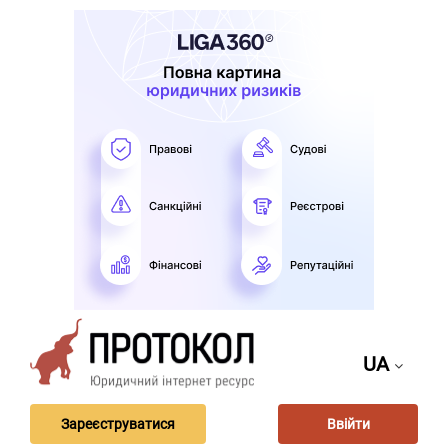
UA
Зареєструватися
Ввійти