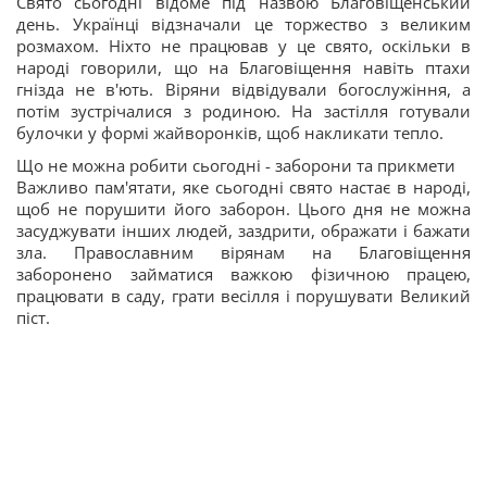
Свято сьогодні відоме під назвою Благовіщенський
день. Українці відзначали це торжество з великим
розмахом. Ніхто не працював у це свято, оскільки в
народі говорили, що на Благовіщення навіть птахи
гнізда не в'ють. Віряни відвідували богослужіння, а
потім зустрічалися з родиною. На застілля готували
булочки у формі жайворонків, щоб накликати тепло.
Що не можна робити сьогодні - заборони та прикмети
Важливо пам'ятати, яке сьогодні свято настає в народі,
щоб не порушити його заборон. Цього дня не можна
засуджувати інших людей, заздрити, ображати і бажати
зла. Православним вірянам на Благовіщення
заборонено займатися важкою фізичною працею,
працювати в саду, грати весілля і порушувати Великий
піст.