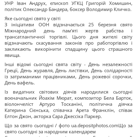
УНР Іван Андрух, єпископ УГКЦ Григорій Хомишин,
політик Олександр Бандера, боксер Володимир Кличко.
Яке сьогодні свято у світі
З ініціативи ООН відзначається 25 березня свято
Міжнародний день пам'яті жертв рабства і
трансатлантичної торгівлі. Цього дня жителі світу
відзначають скасування законів про работоргівлю і
закликають викорінити спадщину цього страшного
явища.
Інші відомі сьогодні свята світу - День незалежності
Греції, День журавля, День листівки, День солідарності
із затриманими працівниками, День рожевої сорочки,
День вафель.
Із видатних світових діячів народилися сьогодні
воєначальник Йоахім Мюрат, композитор Бела Барток,
віолончеліст Артуро Тосканіні, політична діячка
Катерина Сієнська, співачка Арета Франклін, співак
Елтон Джон, акторка Сара Джессіка Паркер.
Що за свято сьогодні / фото ua.depositphotos.comЩо за
свято сьогодні за народним календарем