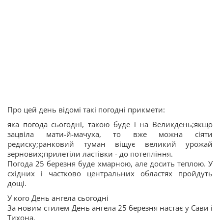
Про цей день відомі такі погодні прикмети:
яка погода сьогодні, такою буде і на Великдень;якщо
зацвіла мати-й-мачуха, то вже можна сіяти
редиску;ранковий туман віщує великий урожай
зернових;прилетіли ластівки - до потепління.
Погода 25 березня буде хмарною, але досить теплою. У
східних і частково центральних областях пройдуть
дощі.
У кого День ангела сьогодні
За новим стилем День ангела 25 березня настає у Сави і
Тихона.