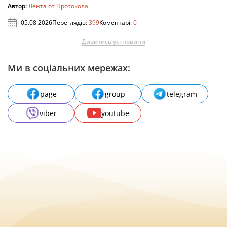
Автор:
Лента от Протокола
05.08.2026
Переглядів:
399
Коментарі:
0
Дивитись усі новини
Ми в соціальних мережах:
page
group
telegram
viber
youtube