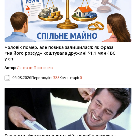
Чоловік помер, але позика залишилася: як фраза
«на його розсуд» коштувала дружині $1,1 млн ( ВС
у сп
Автор:
Лента от Протокола
05.08.2026
Переглядів:
388
Коментарі:
0
Суд оштрафував командира військової частини за