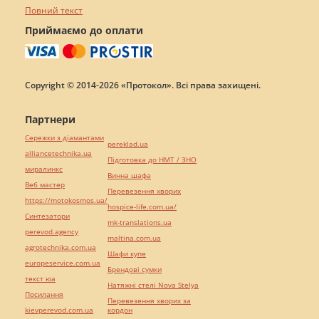
Повний текст
Приймаємо до оплати
Copyright © 2014-2026 «Протокол». Всі права захищені.
Партнери
Сережки з діамантами
pereklad.ua
alliancetechnika.ua
Підготовка до НМТ / ЗНО
миралинкс
Винна шафа
Веб мастер
Перевезення хворих
https://motokosmos.ua/
hospice-life.com.ua/
Синтезатори
mk-translations.ua
perevod.agency
maltina.com.ua
agrotechnika.com.ua
Шафи купе
europeservice.com.ua
Брендові сумки
текст юа
Натяжні стелі Nova Stelya
Посилання
Перевезення хворих за
kievperevod.com.ua
кордон