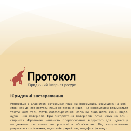
Юридичні застереження
Protocol.ua є власником авторських прав на інформацію, розміщену на веб -
сторінках даного ресурсу, якщо не вказано інше. Під інформацією розуміються
тексти, коментарі, статті, фотозображення, малюнки, ящик-шота, скани, відео,
аудіо, інші матеріали. При використанні матеріалів, розміщених на веб -
сторінках «Протокол» наявність гіперпосилання відкритого для індексації
пошуковими системами на protocol.ua обов`язкове. Під використанням
розуміється копіювання, адаптація, рерайтинг, модифікація тощо.