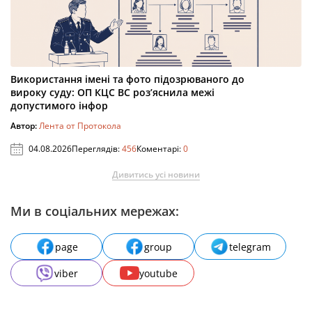
Використання імені та фото підозрюваного до
вироку суду: ОП КЦС ВС роз’яснила межі
допустимого інфор
Автор:
Лента от Протокола
04.08.2026
Переглядів:
456
Коментарі:
0
Дивитись усі новини
Ми в соціальних мережах:
page
group
telegram
viber
youtube