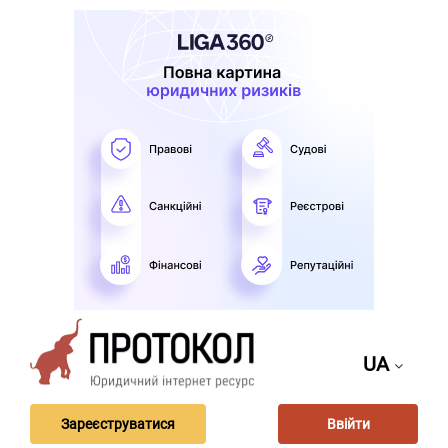
UA
Зареєструватися
Ввійти