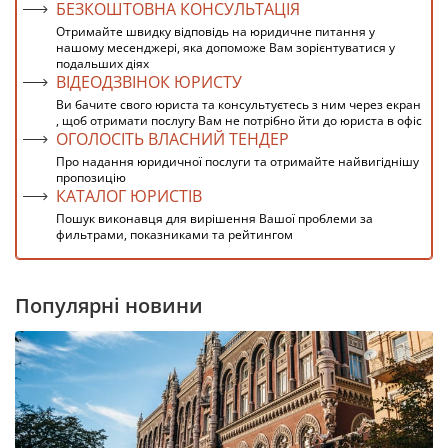
БЕЗКОШТОВНА КОНСУЛЬТАЦІЯ
Отримайте швидку відповідь на юридичне питання у
нашому месенджері, яка допоможе Вам зорієнтуватися у
подальших діях
ВІДЕОДЗВІНОК ЮРИСТУ
Ви бачите свого юриста та консультуєтесь з ним через екран
, щоб отримати послугу Вам не потрібно йти до юриста в офіс
ОГОЛОСІТЬ ВЛАСНИЙ ТЕНДЕР
Про надання юридичної послуги та отримайте найвигіднішу
пропозицію
КАТАЛОГ ЮРИСТІВ
Пошук виконавця для вирішення Вашої проблеми за
фильтрами, показниками та рейтингом
Популярні новини