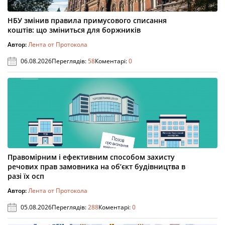
НБУ змінив правила примусового списання
коштів: що зміниться для боржників
Автор:
Лента от Протокола
06.08.2026
Переглядів:
58
Коментарі:
0
Правомірним і ефективним способом захисту
речових прав замовника на об’єкт будівництва в
разі їх осп
Автор:
Лента от Протокола
05.08.2026
Переглядів:
288
Коментарі:
0