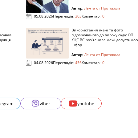
Автор:
Лента от Протокола
05.08.2026
Переглядів:
303
Коментарі:
0
Використання імені та фото
асував
підозрюваного до вироку суду: ОП
адовця
КЦС ВС роз’яснила межі допустимог
інфор
Автор:
Лента от Протокола
04.08.2026
Переглядів:
456
Коментарі:
0
legram
viber
youtube