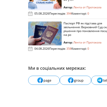
Автор:
Лента от Протокола
05.08.2026
Переглядів:
394
Коментарі:
0
Паспорт РФ як підстава для
звільнення: Верховний Суд ск
рішення про поновлення пос
на ро
Автор:
Лента от Протокола
04.08.2026
Переглядів:
358
Коментарі:
0
Ми в соціальних мережах:
page
group
te