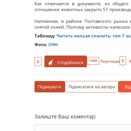
Как отмечается в документе, из общего
отношении животных закрыто 57 производс
Напомним, в районе Полтавского рынка
снятой кожей. Поэтому активисты написали
Таблоид:
Читать нельзя спалить: топ-7 
Фото:
УНН
0
1449
0
Переглядів
К
Сподобалося
Подякувати
Підписатися на автора
Ві
Залиште Ваш коментар: