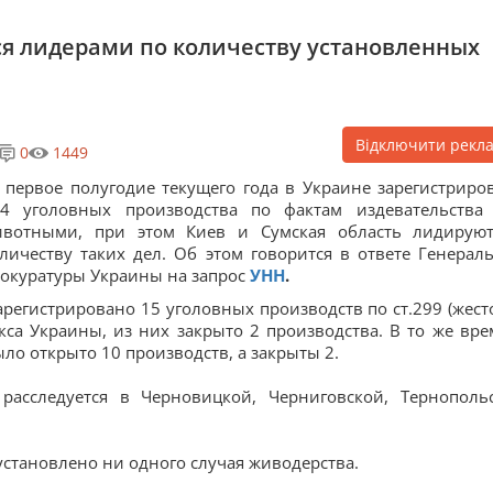
ся лидерами по количеству установленных
Відключити рекл
0
1449
 первое полугодие текущего года в Украине зарегистриро
54 уголовных производства по фактам издевательства
ивотными, при этом Киев и Сумская область лидирую
личеству таких дел. Об этом говорится в ответе Генерал
окуратуры Украины на запрос
УНН
.
зарегистрировано 15 уголовных производств по ст.299 (жест
са Украины, из них закрыто 2 производства. В то же вре
ло открыто 10 производств, а закрыты 2.
 расследуется в Черновицкой, Черниговской, Тернополь
установлено ни одного случая живодерства.