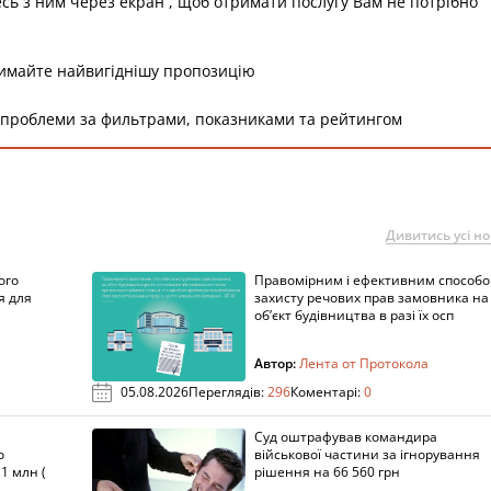
есь з ним через екран , щоб отримати послугу Вам не потрібно
римайте найвигіднішу пропозицію
 проблеми за фильтрами, показниками та рейтингом
Дивитись усі н
ого
Правомірним і ефективним способ
я для
захисту речових прав замовника на
об’єкт будівництва в разі їх осп
Автор:
Лента от Протокола
05.08.2026
Переглядів:
296
Коментарі:
0
Суд оштрафував командира
о
військової частини за ігнорування
1 млн (
рішення на 66 560 грн