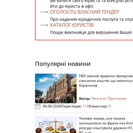
Ви бачите свого юриста та консультуєт
йти до юриста в офіс
ОГОЛОСІТЬ ВЛАСНИЙ ТЕНДЕР
Про надання юридичної послуги та от
КАТАЛОГ ЮРИСТІВ
Пошук виконавця для вирішення Вашої
Популярні новини
НБУ змінив правила примусов
списання коштів: що змінитьс
боржників
Автор:
Лента от Протокола
06.08.2026
Переглядів:
116
Коментарі:
0
Чоловік помер, але позика
залишилася: як фраза «на йог
розсуд» коштувала дружині $1,
ВС у сп