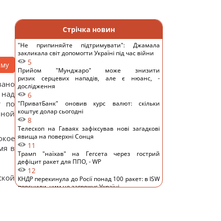
Стрічка новин
"Не припиняйте підтримувати": Джамала
закликала світ допомогти Україні під час війни
5
аму
Прийом "Мунджаро" може знизити
ризик серцевих нападів, але є нюанс, -
вано
дослідження
 над
6
т по
"ПриватБанк" оновив курс валют: скільки
коштує долар сьогодні
ьной
8
Телескоп на Гаваях зафіксував нові загадкові
явища на поверхні Сонця
окое
11
мя в
Трамп "наїхав" на Гегсета через гострий
дефіцит ракет для ППО, - WP
12
ской
КНДР перекинула до Росії понад 100 ракет: в ISW
пояснили, чим це загрожує Україні
9
Гороскоп на 6 серпня: Стрільцям –
сповільнитися, Скорпіонам – перенапруження
13