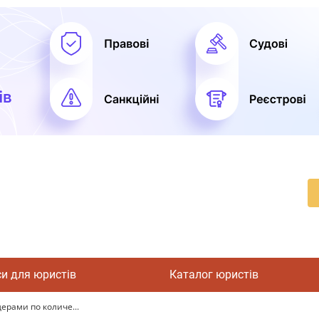
си для юристів
Каталог юристів
ерами по количе...