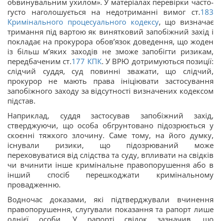
обвинувальним ухилом». У матеріалах перевірки часто-
густо наголошується на недотриманні вимог ст.
183
Кримінального процесуального кодексу
, що визначає
тримання під вартою як винятковий запобіжний захід і
покладає на прокурора обов’язок доведення, що жоден
із більш м’яких заходів не зможе запобігти ризикам,
передбаченим ст.
177
КПК
. У ВРЮ дотримуються позиції:
слідчий суддя, суд повинні зважати, що слідчий,
прокурор не мають права ініціювати застосування
запобіжного заходу за відсутності визначених кодексом
підстав.
Наприклад, суддя застосував запобіжний захід,
стверджуючи, що особа обгрунтовано підозрюється у
скоєнні тяжкого злочину. Саме тому, на його думку,
існували ризики, що підозрюваний може
переховуватися від слідства та суду, впливати на свідків
чи вчинити інше кримінальне правопорушення або в
інший спосіб перешкоджати кримінальному
провадженню.
Водночас доказами, які підтверджували вчинення
правопорушення, слугували показання та рапорт лише
однієї особи. У рапорті свідок зазначив, що