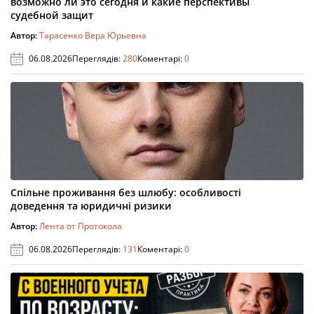
возможно ли это сегодня и какие перспективы
судебной защит
Автор:
Тарасенко Вера Юрьевна
06.08.2026
Переглядів:
280
Коментарі:
0
Спільне проживання без шлюбу: особливості
доведення та юридичні ризики
Автор:
Лента от Протокола
06.08.2026
Переглядів:
131
Коментарі:
0