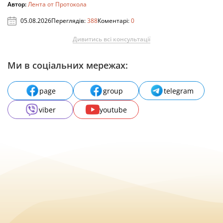
Автор:
Лента от Протокола
05.08.2026
Переглядів:
388
Коментарі:
0
Дивитись всі консультації
Ми в соціальних мережах:
page
group
telegram
viber
youtube