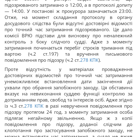
підозрюваного затримано о 12:00, а в протоколі допиту
— 14:00. У постанові ж прокурора зазначається 23:00.
Отже, на момент складання протоколу в органу
досудового слідства були відсутні достовірні відомості
про точний час затримання підозрюваного. Це дало
комісії ВРЮ підстави для висновку про неналежний
контроль з боку слідчого судді. Адже з моменту
затримання починається перебіг строків тримання під
вартою (ч.2 ст.197) та вручення письмового
повідомлення про підозру (ч.2 ст.
278
КПК
).
Проте відсутність у матеріалах провадження
достовірних відомостей про точний час затримання
унеможливлює встановлення дати закінчення дії
ухвали про обрання запобіжного заходу. Ця обставина
вказує на невиконання суддею функції контролю за
дотриманням прав, свобод та інтересів осіб. Адже згідно
із ч.3 ст.
278
КПК
в разі невручення повідомлення про
підозру протягом 24 год. з моменту затримання особа
підлягає негайному звільненню. Якщо ж з копії
повідомлення про підозру, доданої слідчим до
клопотання про застосування запобіжного заходу, не
можна встановити час затримання, а суддя не вжив