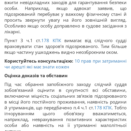
вжити невідкладних заходів для гарантування безпеки
особи. Наприклад, якщо адвокат заявив, що
підозрюваний перебуває у важкому фізичному стані й
просить звернути увагу на його зовнішній вигляд.
Особливо якщо особу доправлено в судове засідання з
лікарні.
Пункт 3 ч.1 ст.
178
КПК
вимагає від слідчого судді
враховувати стан здоров’я підозрюваного. Тим більше
якщо частину ушкоджень видно неозброєним оком.
Користуйтесь консультацією:
10 прав при затриманні
чи арешті які має знати кожен
Оцінка доказів та обставин
Під час обрання запобіжного заходу слідчий суддя
зобов’язаний оцінити в сукупності всі обставини,
включаючи міцність соціальних зв’язків підозрюваного
в місці його постійного проживання, наявність родини
й утриманців, що передбачено п.4 ч.1 ст.
178
КПК
. Тобто
ігноруванням цього обов’язку вважатиметься,
наприклад, неврахування позитивних характеристик
особи або наявність на її утриманні малолітньої