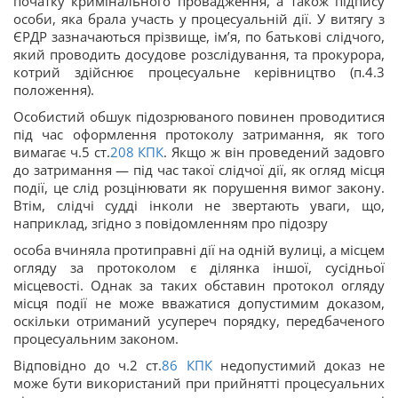
початку кримінального провадження, а також підпису
особи, яка брала участь у процесуальній дії. У витягу з
ЄРДР зазначаються прізвище, ім’я, по батькові слідчого,
який проводить досудове розслідування, та прокурора,
котрий здійснює процесуальне керівництво (п.4.3
положення).
Особистий обшук підозрюваного повинен проводитися
під час оформлення протоколу затримання, як того
вимагає ч.5 ст.
208
КПК
. Якщо ж він проведений задовго
до затримання — під час такої слідчої дії, як огляд місця
події, це слід розцінювати як порушення вимог закону.
Втім, слідчі судді інколи не звертають уваги, що,
наприклад, згідно з повідомленням про підозру
особа вчиняла протиправні дії на одній вулиці, а місцем
огляду за протоколом є ділянка іншої, сусідньої
місцевості. Однак за таких обставин протокол огляду
місця події не може вважатися допустимим доказом,
оскільки отриманий усупереч порядку, передбаченого
процесуальним законом.
Відповідно до ч.2 ст.
86
КПК
недопустимий доказ не
може бути використаний при прийнятті процесуальних