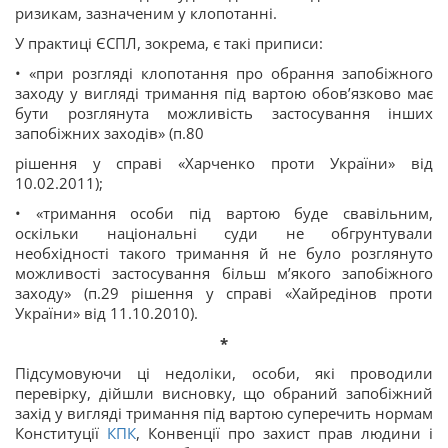
ризикам, зазначеним у клопотанні.
У практиці ЄСПЛ, зокрема, є такі приписи:
• «при розгляді клопотання про обрання запобіжного
заходу у вигляді тримання під вартою обов’язково має
бути розглянута можливість застосування інших
запобіжних заходів» (п.80
рішення у справі «Харченко проти України» від
10.02.2011);
• «тримання особи під вартою буде свавільним,
оскільки національні суди не обгрунтували
необхідності такого тримання й не було розглянуто
можливості застосування більш м’якого запобіжного
заходу» (п.29 рішення у справі «Хайредінов проти
України» від 11.10.2010).
*
Підсумовуючи ці недоліки, особи, які проводили
перевірку, дійшли висновку, що обраний запобіжний
захід у вигляді тримання під вартою суперечить нормам
Конституції
КПК
, Конвенції про захист прав людини і