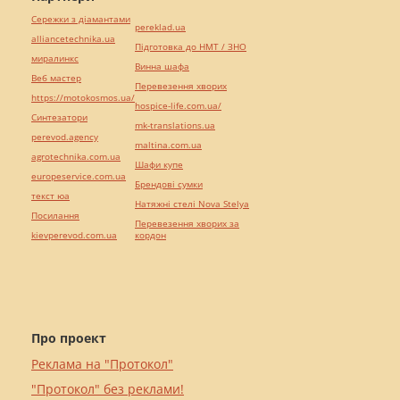
Сережки з діамантами
pereklad.ua
alliancetechnika.ua
Підготовка до НМТ / ЗНО
миралинкс
Винна шафа
Веб мастер
Перевезення хворих
https://motokosmos.ua/
hospice-life.com.ua/
Синтезатори
mk-translations.ua
perevod.agency
maltina.com.ua
agrotechnika.com.ua
Шафи купе
europeservice.com.ua
Брендові сумки
текст юа
Натяжні стелі Nova Stelya
Посилання
Перевезення хворих за
kievperevod.com.ua
кордон
Про проект
Реклама на "Протокол"
"Протокол" без реклами!