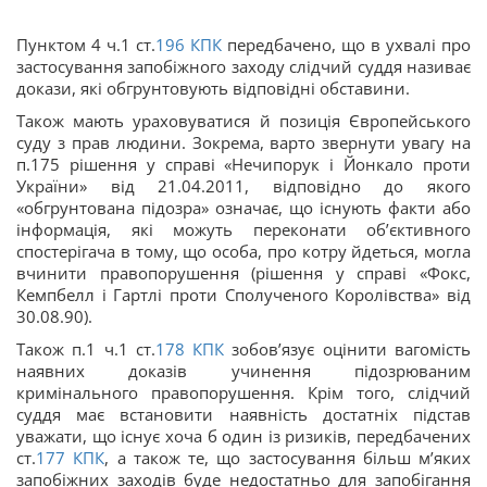
Пунктом 4 ч.1 ст.
196
КПК
передбачено, що в ухвалі про
застосування запобіжного заходу слідчий суддя називає
докази, які обгрунтовують відповідні обставини.
Також мають ураховуватися й позиція Європейського
суду з прав людини. Зокрема, варто звернути увагу на
п.175 рішення у справі «Нечипорук і Йонкало проти
України» від 21.04.2011, відповідно до якого
«обгрунтована підозра» означає, що існують факти або
інформація, які можуть переконати об’єктивного
спостерігача в тому, що особа, про котру йдеться, могла
вчинити правопорушення (рішення у справі «Фокс,
Кемпбелл і Гартлі проти Сполученого Королівства» від
30.08.90).
Також п.1 ч.1 ст.
178
КПК
зобов’язує оцінити вагомість
наявних доказів учинення підозрюваним
кримінального правопорушення. Крім того, слідчий
суддя має встановити наявність достатніх підстав
уважати, що існує хоча б один із ризиків, передбачених
ст.
177
КПК
, а також те, що застосування більш м’яких
запобіжних заходів буде недостатньо для запобігання