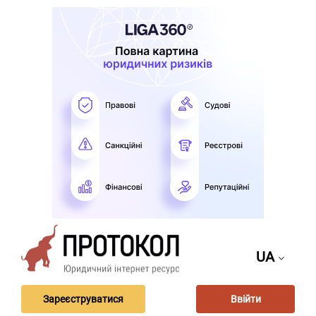
UA
Зареєструватися
Ввійти