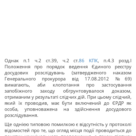
Однак п.1 ч.2 ст.39, ч.2 ст.
86
КПК
, п.4.3 розд.І
Положення про порядок ведення Єдиного реєстру
досудових розслідувань (затвердженого наказом
Генерального прокурора від 17.08.2012 №69)
вимагають, аби клопотання про застосування
запобіжного заходу обгрунтовувалося доказом,
отриманим у результаті слідчих дій. При цьому слідчий,
який їх проводив, має бути включений до ЄРДР як
особа, уповноважена на здійснення досудового
розслідування.
Ще однією типовою помилкою є відсутність у протоколі
відомостей про те, що огляд місця події проводиться до