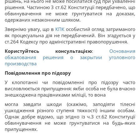
рішень, на нього не може посилатися суд при ухваленні
рішення. Частиною 3 ст.62 Конституції передбачено, що
обвинувачення не може грунтуватися на доказах,
одержаних незаконним шляхом.
Звернімо увагу, що в
КПК
особистий огляд затриманого
як процесуальна дія не передбачений. Він згадується у
ст.264 Кодексу про адміністративні правопорушення.
Користуйтесь консультацією
:
Основания
обжалования решения о закрытии уголовного
производства
Повідомлення про підозру
У клопотанні чи повідомленні про підозру часто
висловлюється припущення: якби особа не була вчасно
знешкоджена працівниками міліції, то вона
могла завдати шкоди (скажімо, заподіяти тілесні
ушкодження різного ступеня тяжкості) іншим особам.
Однак добре відомо, що згідно із ч.3 ст.62 Конституції
обвинувачення не може грунтуватися на будь-яких
припущеннях.