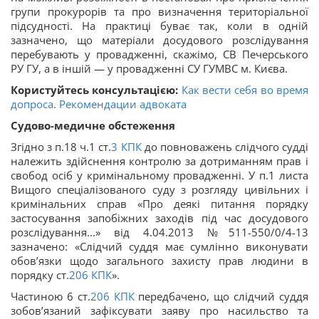
групи прокурорів та про визначення територіальної
підсудності. На практиці буває так, коли в одній
зазначено, що матеріали досудового розслідування
перебувають у провадженні, скажімо, СВ Печерського
РУ ГУ, а в іншій — у провадженні СУ ГУМВС м. Києва.
Користуйтесь консультацією:
Как вести себя во время
допроса. Рекомендации адвоката
Судово-медичне обстеження
Згідно з п.18 ч.1 ст.
3
КПК
до повноважень слідчого судді
належить здійснення контролю за дотриманням прав і
свобод осіб у кримінальному провадженні. У п.1 листа
Вищого спеціалізованого суду з розгляду цивільних і
кримінальних справ «Про деякі питання порядку
застосування запобіжних заходів під час досудового
розслідування...» від 4.04.2013 №511-550/0/4-13
зазначено: «Слідчий суддя має сумлінно виконувати
обов’язки щодо загального захисту прав людини в
порядку ст.
206
КПК
».
Частиною 6 ст.
206
КПК
передбачено, що слідчий суддя
зобов’язаний зафіксувати заяву про насильство та