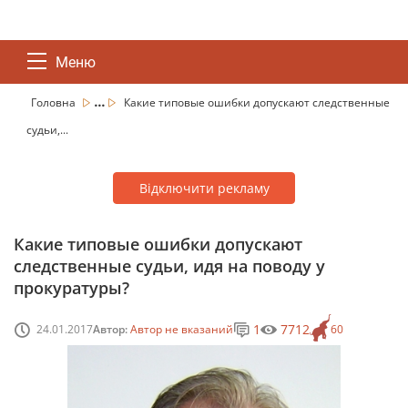
Меню
...
Головна
Какие типовые ошибки допускают следственные
судьи,...
Відключити рекламу
Какие типовые ошибки допускают
следственные судьи, идя на поводу у
прокуратуры?
1
7712
24.01.2017
Автор:
Автор не вказаний
60