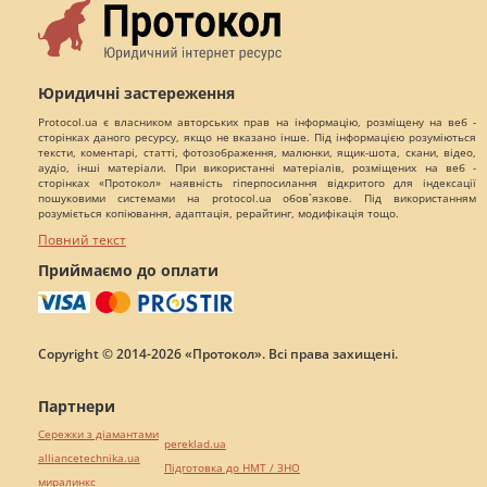
Юридичні застереження
Protocol.ua є власником авторських прав на інформацію, розміщену на веб -
сторінках даного ресурсу, якщо не вказано інше. Під інформацією розуміються
тексти, коментарі, статті, фотозображення, малюнки, ящик-шота, скани, відео,
аудіо, інші матеріали. При використанні матеріалів, розміщених на веб -
сторінках «Протокол» наявність гіперпосилання відкритого для індексації
пошуковими системами на protocol.ua обов`язкове. Під використанням
розуміється копіювання, адаптація, рерайтинг, модифікація тощо.
Повний текст
Приймаємо до оплати
Copyright © 2014-2026 «Протокол». Всі права захищені.
Партнери
Сережки з діамантами
pereklad.ua
alliancetechnika.ua
Підготовка до НМТ / ЗНО
миралинкс