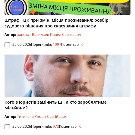
Штраф ТЦК при зміні місця проживання: розбір
судового рішення про скасування штрафу
Автор:
адвокат Васильев Павел Сергеевич
25.05.2026
Переглядів:
1097
Коментарі:
0
Кого з юристів замінить ШІ, а хто зароблятиме
мільйони?
Автор:
Титикало Роман Сергійович
25.05.2026
Переглядів:
973
Коментарі:
0