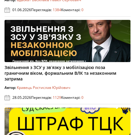
01.06.2026
Переглядів:
1384
Коментарі:
0
Звільнення з ЗСУ у зв`язку з мобілізацією поза
граничним віком, формальним ВЛК та незаконним
затрима
Автор:
Кравець Ростислав Юрійович
28.05.2026
Переглядів:
1129
Коментарі:
0