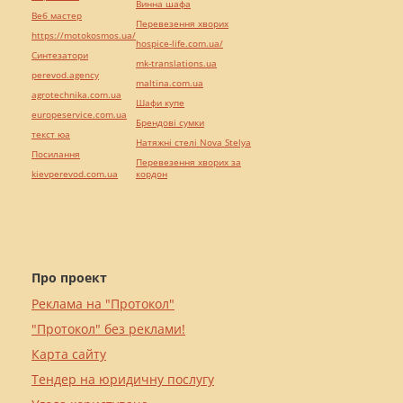
Винна шафа
Веб мастер
Перевезення хворих
https://motokosmos.ua/
hospice-life.com.ua/
Синтезатори
mk-translations.ua
perevod.agency
maltina.com.ua
agrotechnika.com.ua
Шафи купе
europeservice.com.ua
Брендові сумки
текст юа
Натяжні стелі Nova Stelya
Посилання
Перевезення хворих за
kievperevod.com.ua
кордон
Про проект
Реклама на "Протокол"
"Протокол" без реклами!
Карта сайту
Тендер на юридичну послугу