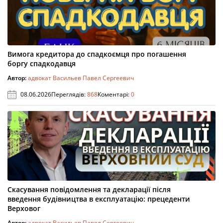
Вимога кредитора до спадкоємця про погашення
боргу спадкодавця
Автор:
адвокат Васильев Павел Сергеевич
08.06.2026
Переглядів:
868
Коментарі:
0
Скасування повідомлення та декларації після
введення будівництва в експлуатацію: прецеденти
Верховог
Автор:
адвокат Васильев Павел Сергеевич