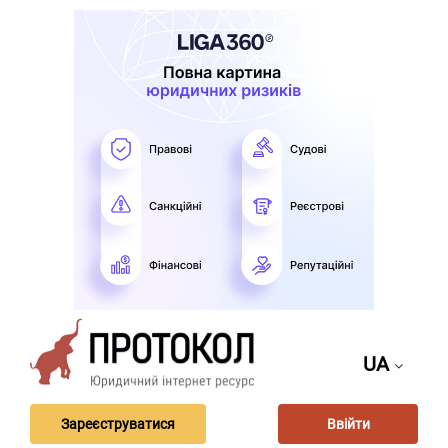
UA
Зареєструватися
Ввійти