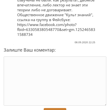
озвучены не были. Как результат, двоякое
впечатление, либо лектор не знает эти
теории либо не договаривает.
Общественное движение "Культ знаний",
ссылка на группу в Фейсбуке:
https://www.facebook.com/photo?
fbid=633058380548770&set=gm.125246583
1588734
08.09.2020 22:25
Залиште Ваш коментар: