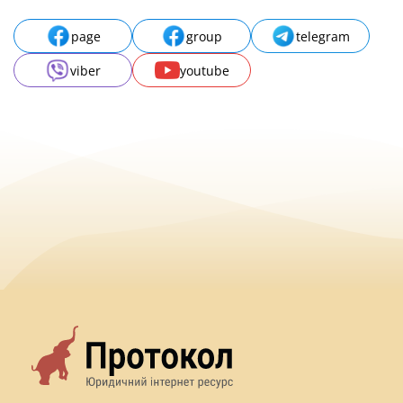
page
group
telegram
viber
youtube