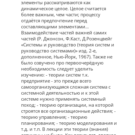
элементы рассматриваются как
динамическое целое. Целое считается
более важным, чем части; процессу
отдаётся предпочтение перед
составляющими элементами…
Взаимодействие частей важней самих
частей (Р. Джонсон, Ф.Каст, Д.Розенцвейг
«Системы и руководство (теория систем и
руководство системами)» изд. 2-е,
дополненное, Нью-Йорк, 1967). Также не
было озвучено про первоочерёдную
необходимость следует уделить
изучению: - теории систем т.к.
предприятие - это прежде всего
самоорганизующаяся сложная система с
системной деятельностью и к этой
системе нужно применять системный
поход; - теорию организации, на которой
строятся все организационные действия; -
теорию управления; - теорию
планирования; - теорию моделирования и
т.д. и т.п. В лекции эти теории (знания)