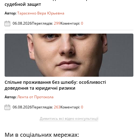
судебной защит
Автор:
Тарасенко Вера Юрьевна
06.08.2026
Переглядів:
299
Коментарі:
0
Спільне проживання без шлюбу: особливості
доведення та юридичні ризики
Автор:
Лента от Протокола
06.08.2026
Переглядів:
263
Коментарі:
0
Дивитись всі відео консультації
Ми в соціальних мережах: