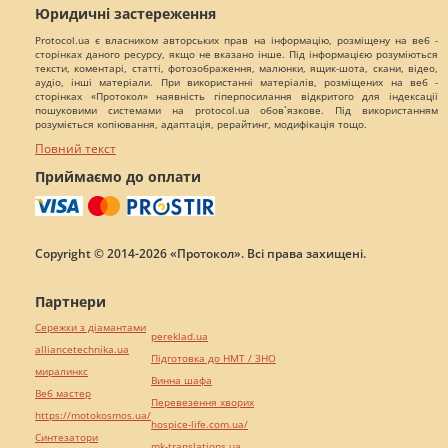
Юридичні застереження
Protocol.ua є власником авторських прав на інформацію, розміщену на веб -
сторінках даного ресурсу, якщо не вказано інше. Під інформацією розуміються
тексти, коментарі, статті, фотозображення, малюнки, ящик-шота, скани, відео,
аудіо, інші матеріали. При використанні матеріалів, розміщених на веб -
сторінках «Протокол» наявність гіперпосилання відкритого для індексації
пошуковими системами на protocol.ua обов`язкове. Під використанням
розуміється копіювання, адаптація, рерайтинг, модифікація тощо.
Повний текст
Приймаємо до оплати
Copyright © 2014-2026 «Протокол». Всі права захищені.
Партнери
Сережки з діамантами
pereklad.ua
alliancetechnika.ua
Підготовка до НМТ / ЗНО
миралинкс
Винна шафа
Веб мастер
Перевезення хворих
https://motokosmos.ua/
hospice-life.com.ua/
Синтезатори
mk-translations.ua