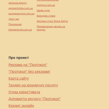
perevod.agency
maltina.com.ua
agrotechnika.com.ua
Шафи купе
europeservice.com.ua
Брендові сумки
текст юа
Натяжні стелі Nova Stelya
Посилання
Перевезення хворих за
kievperevod.com.ua
кордон
Про проект
Реклама на "Протокол"
"Протокол" без реклами!
Карта сайту
Тендер на юридичну послугу
Угода користувача
Допомогти ресурсу "Протокол"
Кредит онлайн